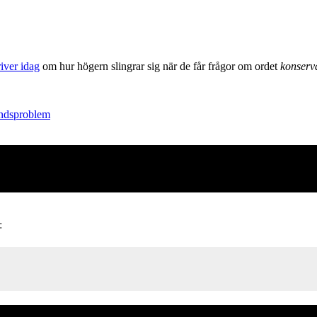
river idag
om hur högern slingrar sig när de får frågor om ordet
konserv
andsproblem
: