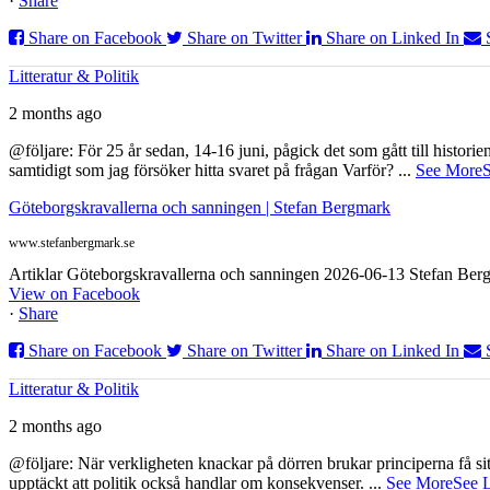
·
Share
Share on Facebook
Share on Twitter
Share on Linked In
Litteratur & Politik
2 months ago
@följare: För 25 år sedan, 14-16 juni, pågick det som gått till histor
samtidigt som jag försöker hitta svaret på frågan Varför?
...
See More
S
Göteborgskravallerna och sanningen | Stefan Bergmark
www.stefanbergmark.se
Artiklar Göteborgskravallerna och sanningen 2026-06-13 Stefan Bergm
View on Facebook
·
Share
Share on Facebook
Share on Twitter
Share on Linked In
Litteratur & Politik
2 months ago
@följare: När verkligheten knackar på dörren brukar principerna få sitta
upptäckt att politik också handlar om konsekvenser.
...
See More
See 