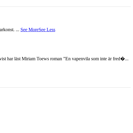
tarkonst.
...
See More
See Less
st har läst Miriam Toews roman ”En vapenvila som inte är fred�...