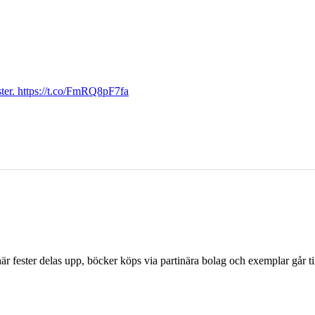
ter. https://t.co/FmRQ8pF7fa
r fester delas upp, böcker köps via partinära bolag och exemplar går til