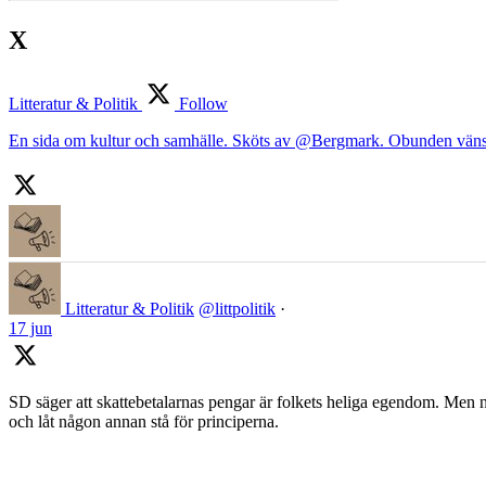
X
Litteratur & Politik
Follow
En sida om kultur och samhälle. Sköts av @Bergmark. Obunden väns
Litteratur & Politik
@littpolitik
·
17 jun
SD säger att skattebetalarnas pengar är folkets heliga egendom. Men nä
och låt någon annan stå för principerna.