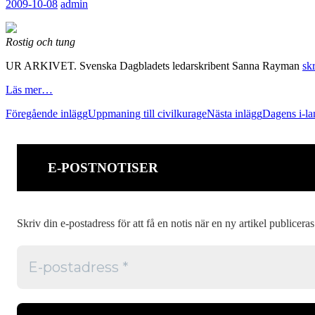
2009-10-08
admin
Rostig och tung
UR ARKIVET. Svenska Dagbladets ledarskribent Sanna Rayman
sk
Läs mer…
Inläggsnavigering
Föregående inlägg
Uppmaning till civilkurage
Nästa inlägg
Dagens i-l
E-POSTNOTISER
Skriv din e-postadress för att få en notis när en ny artikel publiceras