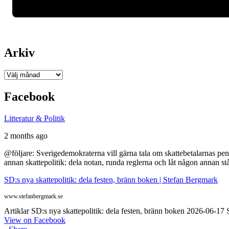
Arkiv
Arkiv
Facebook
Litteratur & Politik
2 months ago
@följare: Sverigedemokraterna vill gärna tala om skattebetalarnas pen
annan skattepolitik: dela notan, runda reglerna och låt någon annan st
SD:s nya skattepolitik: dela festen, bränn boken | Stefan Bergmark
www.stefanbergmark.se
Artiklar SD:s nya skattepolitik: dela festen, bränn boken 2026-06-1
View on Facebook