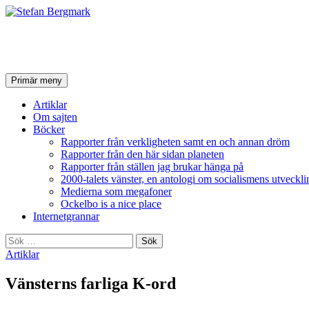
Stefan Bergmark
Sök
Hoppa
Primär meny
till
innehåll
Artiklar
Om sajten
Böcker
Rapporter från verkligheten samt en och annan dröm
Rapporter från den här sidan planeten
Rapporter från ställen jag brukar hänga på
2000-talets vänster, en antologi om socialismens utveckli
Medierna som megafoner
Ockelbo is a nice place
Internetgrannar
Sök
efter:
Artiklar
Vänsterns farliga K-ord