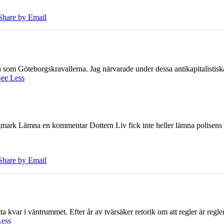
Share by Email
ien som Göteborgskravallerna. Jag närvarade under dessa antikapitalistis
ee Less
ark Lämna en kommentar Dottern Liv fick inte heller lämna polisens om
Share by Email
 kvar i väntrummet. Efter år av tvärsäker retorik om att regler är regler 
Less