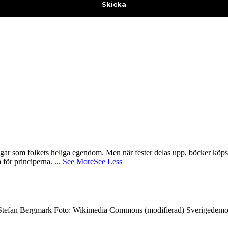
gar som folkets heliga egendom. Men när fester delas upp, böcker köps 
å för principerna.
...
See More
See Less
7 Stefan Bergmark Foto: Wikimedia Commons (modifierad) Sverigedemokra