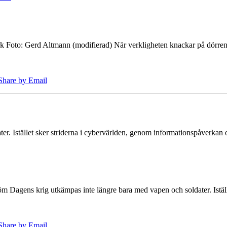
k Foto: Gerd Altmann (modifierad) När verkligheten knackar på dörren br
Share by Email
er. Istället sker striderna i cybervärlden, genom informationspåverka
öm Dagens krig utkämpas inte längre bara med vapen och soldater. Iställ
Share by Email