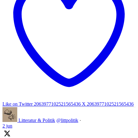
Like on Twitter 2063977102521565436
X
2063977102521565436
Litteratur & Politik
@littpolitik
·
2 jun