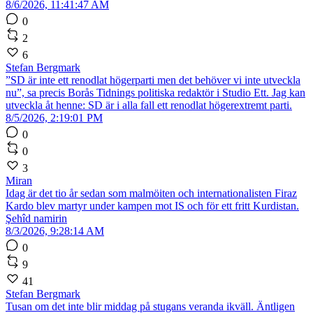
8/6/2026, 11:41:47 AM
0
2
6
Stefan Bergmark
”SD är inte ett renodlat högerparti men det behöver vi inte utveckla
nu”, sa precis Borås Tidnings politiska redaktör i Studio Ett. Jag kan
utveckla åt henne: SD är i alla fall ett renodlat högerextremt parti.
8/5/2026, 2:19:01 PM
0
0
3
Miran
Idag är det tio år sedan som malmöiten och internationalisten Firaz
Kardo blev martyr under kampen mot IS och för ett fritt Kurdistan.
Şehîd namirin
8/3/2026, 9:28:14 AM
0
9
41
Stefan Bergmark
Tusan om det inte blir middag på stugans veranda ikväll. Äntligen