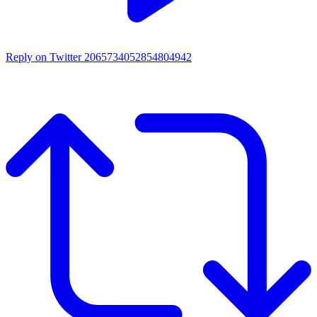
Reply on Twitter 2065734052854804942