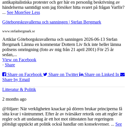
antikapitalistiska protester och ger här en personlig beskrivning av
händelserna samtidigt som jag försöker hitta svaret på frågan Varför?
...
See More
See Less
Göteborgskravallerna och sanningen | Stefan Bergmark
www.stefanbergmark.se
Artiklar Göteborgskravallerna och sanningen 2026-06-13 Stefan
Bergmark Lämna en kommentar Dottern Liv fick inte heller lämna
polisens omringning (foto av mig från 21 april 2001) För 25 år
sedan,...
View on Facebook
·
Share
Share on Facebook
Share on Twitter
Share on Linked In
Share by Email
Litteratur & Politik
2 months ago
@följare: När verkligheten knackar på dörren brukar principerna få
sitta kvar i väntrummet. Efter år av tvärsäker retorik om att regler är
regler och att undantag är ett hot mot rättsstaten har regeringen
plötsligt upptäckt att politik också handlar om konsekvenser.
...
See