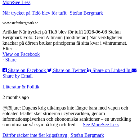
More
See Less
När trycket på Tidö blev för tufft | Stefan Bergmark
www.stefanbergmark.se
Artiklar När trycket på Tidö blev för tufft 2026-06-08 Stefan
Bergmark Foto: Gerd Altmann (modifierad) När verkligheten
knackar på dörren brukar principerna få sitta kvar i väntrummet.
Efter ...
View on Facebook
·
Share
Share on Facebook
Share on Twitter
Share on Linked In
Share by Email
Litteratur & Politik
2 months ago
@följare: Dagens krig utkämpas inte längre bara med vapen och
soldater. Istället sker striderna i cybervärlden, genom
informationspåverkan och ekonomiska sanktioner – en utveckling
som utmanar vår syn på krig och fred.
...
See More
See Less
Därför räcker inte fler krigsfartyg | Stefan Bergmark