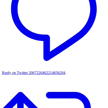
Reply on Twitter 2067226462214656204