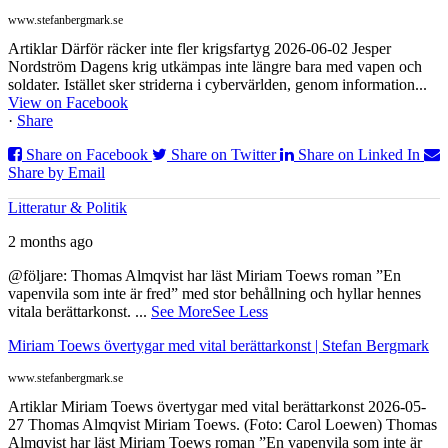
www.stefanbergmark.se
Artiklar Därför räcker inte fler krigsfartyg 2026-06-02 Jesper
Nordström Dagens krig utkämpas inte längre bara med vapen och
soldater. Istället sker striderna i cybervärlden, genom information...
View on Facebook
·
Share
Share on Facebook
Share on Twitter
Share on Linked In
Share by Email
Litteratur & Politik
2 months ago
@följare: Thomas Almqvist har läst Miriam Toews roman ”En
vapenvila som inte är fred” med stor behållning och hyllar hennes
vitala berättarkonst.
...
See More
See Less
Miriam Toews övertygar med vital berättarkonst | Stefan Bergmark
www.stefanbergmark.se
Artiklar Miriam Toews övertygar med vital berättarkonst 2026-05-
27 Thomas Almqvist Miriam Toews. (Foto: Carol Loewen) Thomas
Almqvist har läst Miriam Toews roman ”En vapenvila som inte är