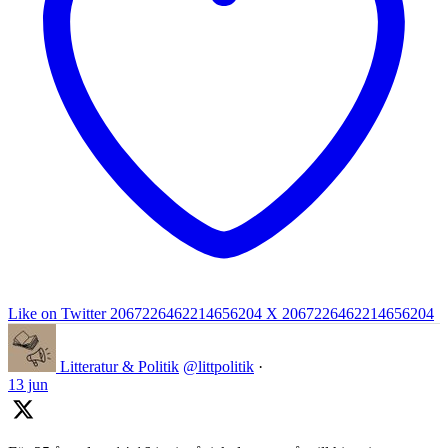
Like on Twitter 2067226462214656204
X
2067226462214656204
Litteratur & Politik
@littpolitik
·
13 jun