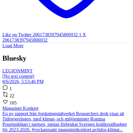
Like on Twitter 2061738397945806932
1
X
2061738397945806932
Load More
Bluesky
LEGIONMINT
[No text content]
8/6/2026, 5:53:46 PM
1
22
105
Magasinet Konkret
En ny rapport från forskningsnätverket Researchers desk visar att
Tidöregeringen, med klimat- och miljöminister Romina
Pourmokhtari i spetsen, nästan förbrukat Sveriges koldioxidbudget
för 2023-2026. #veckanssatir magasinetkonkret.se/tidos-klimat...