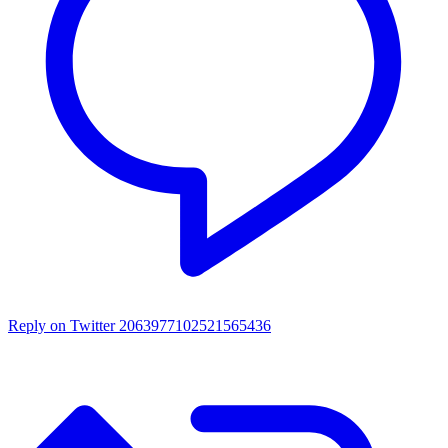
Reply on Twitter 2063977102521565436