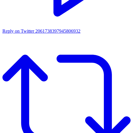
Reply on Twitter 2061738397945806932