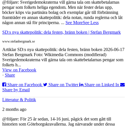
@följare: Sverigedemokraterna vill gärna tala om skattebetalarnas
pengar som folkets heliga egendom. Men när fester delas upp,
böcker köps via partinära bolag och exemplar går till förbränning
framträder en annan skattepolitik: dela notan, runda reglerna och låt
någon annan stå för principerna.
...
See More
See Less
SD:s nya skattepolitik: dela festen, bränn boken | Stefan Bergmark
www.stefanbergmark.se
Artiklar SD:s nya skattepolitik: dela festen, bränn boken 2026-06-17
Stefan Bergmark Foto: Wikimedia Commons (modifierad)
Sverigedemokraterna vill gärna tala om skattebetalarnas pengar som
folkets h...
View on Facebook
·
Share
Share on Facebook
Share on Twitter
Share on Linked In
Share by Email
Litteratur & Politik
2 months ago
@följare: För 25 år sedan, 14-16 juni, pågick det som gått till
historien som Göteborgskravallerna. Jag närvarade under dessa