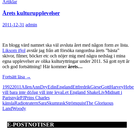
Artiklar
Årets kulturupplevelser
2011-12-31
admin
En blogg värd namnet ska väl avsluta året med någon form av lista.
Liksom ifjol
avstår jag från att försöka rangordna årets ”bästa”
skivor, filmer, böcker etc och nöjer mig med några nedslag i mina
egna upplevelser av olika kulturyttringar under 2011. Så gott nytt år
och god fortsättning! Här kommer
årets…
Årets
Fortsätt läsa
→
kulturupplevelser
1992
2011
Allen
Ann
Dry
Edin
England
Ett
fredrik
Giese
Gott
Harvey
Heber
vill bara inte dö
Jag vill inte leva
Let England Shake
Liv
Midnatt i
Paris
nyår
PJ
Prins Charles
känsla
Radioteatern
Sara
Skumrask
Strömquist
The Gloriuous
Land
Woody
E-POSTNOTISER