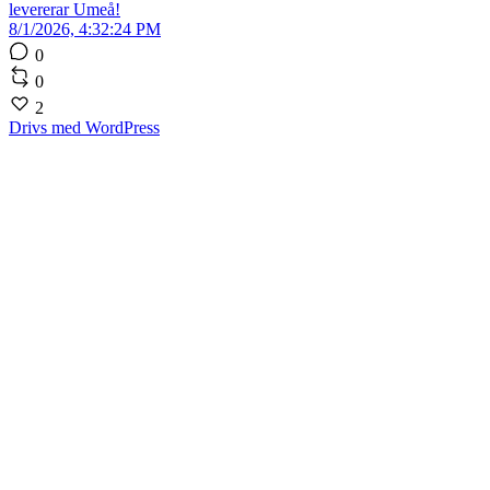
levererar Umeå!
8/1/2026, 4:32:24 PM
0
0
2
Drivs med WordPress