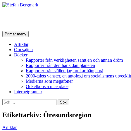
Stefan Bergmark
Sök
Hoppa
Primär meny
till
innehåll
Artiklar
Om sajten
Böcker
Rapporter från verkligheten samt en och annan dröm
Rapporter från den här sidan planeten
Rapporter från ställen jag brukar hänga på
2000-talets vänster, en antologi om socialismens utveckli
Medierna som megafoner
Ockelbo is a nice place
Internetgrannar
Sök
efter:
Etikettarkiv: Öresundsregion
Artiklar