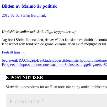
Bilden av Malmö är politisk
2012-02-02
Stefan Bergmark
Kroksbäcks kullar och skola (låga byggnaderna)
Jag bor i Södra Innerstaden, det av våldet kanske mest drabbade omr
landskapet som fond och de gröna kullarna är en av få möjligheter till
Bilden
Fortsätt läsa
→
av
bedrägeri
BRÅ
Chicago
Dagbladet
Ebbeståhl
gangster
hot
indrivning
Inne
Malmö
Erik
personrån
prostitution
scout
sexualbrott
Skånska
smuggelcigaretter
S
är
politisk
E-POSTNOTISER
Skriv din e-postadress för att få en notis när en ny artikel publiceras