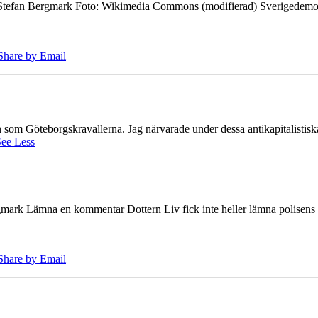
7 Stefan Bergmark Foto: Wikimedia Commons (modifierad) Sverigedemokra
Share by Email
ien som Göteborgskravallerna. Jag närvarade under dessa antikapitalistis
ee Less
ark Lämna en kommentar Dottern Liv fick inte heller lämna polisens om
Share by Email