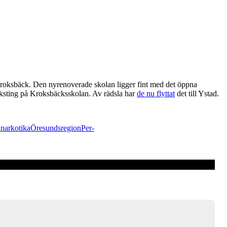
 Kroksbäck. Den nyrenoverade skolan ligger fint med det öppna
 riksting på Kroksbäcksskolan. Av rädsla har
de nu flyttat
det till Ystad.
d
narkotika
Öresundsregion
Per-