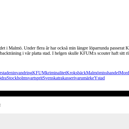
ådet i Malmö. Under flera år har också min längre löparrunda passerat
 backträning i vår platta stad. I helgen skulle KFUM:s scouter haft sitt
rstaden
invandring
KFUM
kriminalitet
Kroksbäck
Malmö
misshandel
Mor
ödra
Stockholm
svartsprit
Svenska
trakasseri
varumärke
Ystad
: