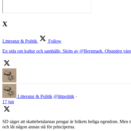
X
Litteratur & Politik
Follow
En sida om kultur och samhälle. Sköts av @Bergmark. Obunden väns
Litteratur & Politik
@littpolitik
·
17 jun
SD säger att skattebetalarnas pengar är folkets heliga egendom. Men nä
och låt någon annan stå för principerna.