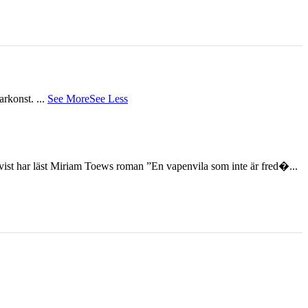
tarkonst.
...
See More
See Less
st har läst Miriam Toews roman ”En vapenvila som inte är fred�...