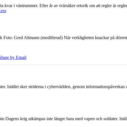
 kvar i väntrummet. Efter år av tvärsäker retorik om att regler är regler 
Less
k Foto: Gerd Altmann (modifierad) När verkligheten knackar på dörren br
Share by Email
er. Istället sker striderna i cybervärlden, genom informationspåverka
öm Dagens krig utkämpas inte längre bara med vapen och soldater. Iställ