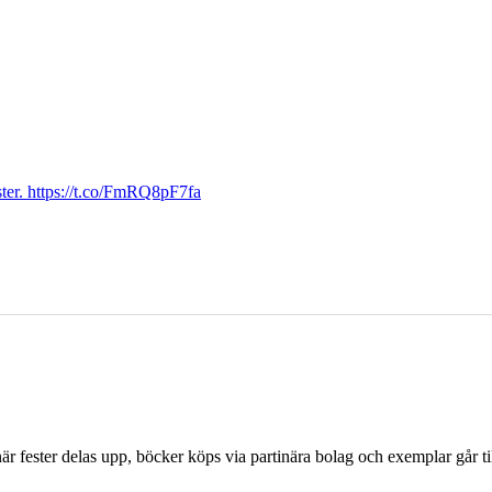
ter. https://t.co/FmRQ8pF7fa
r fester delas upp, böcker köps via partinära bolag och exemplar går til