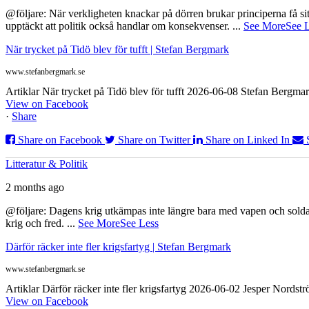
@följare: När verkligheten knackar på dörren brukar principerna få sitta
upptäckt att politik också handlar om konsekvenser.
...
See More
See 
När trycket på Tidö blev för tufft | Stefan Bergmark
www.stefanbergmark.se
Artiklar När trycket på Tidö blev för tufft 2026-06-08 Stefan Bergmar
View on Facebook
·
Share
Share on Facebook
Share on Twitter
Share on Linked In
Litteratur & Politik
2 months ago
@följare: Dagens krig utkämpas inte längre bara med vapen och soldat
krig och fred.
...
See More
See Less
Därför räcker inte fler krigsfartyg | Stefan Bergmark
www.stefanbergmark.se
Artiklar Därför räcker inte fler krigsfartyg 2026-06-02 Jesper Nordstr
View on Facebook