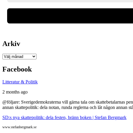
Arkiv
Arkiv
Facebook
Litteratur & Politik
2 months ago
@följare: Sverigedemokraterna vill gärna tala om skattebetalarnas pen
annan skattepolitik: dela notan, runda reglerna och låt någon annan st
SD:s nya skattepolitik: dela festen, bränn boken | Stefan Bergmark
www.stefanbergmark.se