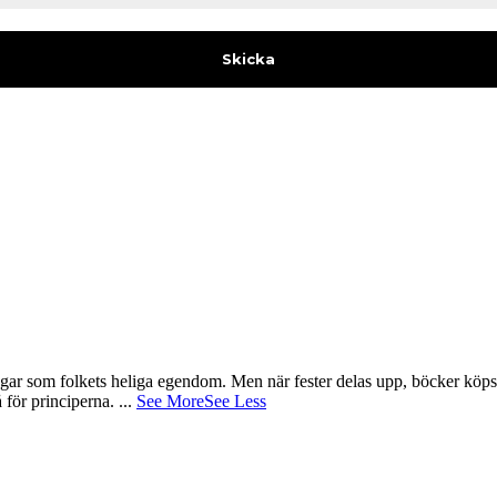
gar som folkets heliga egendom. Men när fester delas upp, böcker köps 
å för principerna.
...
See More
See Less