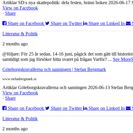
Artiklar SD:s nya skattepolitik: dela festen, bränn boken 2026-06-1
View on Facebook
·
Share
Share on Facebook
Share on Twitter
Share on Linked In
Litteratur & Politik
2 months ago
@följare: För 25 år sedan, 14-16 juni, pågick det som gått till histor
samtidigt som jag försöker hitta svaret på frågan Varför?
...
See More
S
Göteborgskravallerna och sanningen | Stefan Bergmark
www.stefanbergmark.se
Artiklar Göteborgskravallerna och sanningen 2026-06-13 Stefan Bergm
View on Facebook
·
Share
Share on Facebook
Share on Twitter
Share on Linked In
Litteratur & Politik
2 months ago