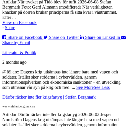
Artiklar När trycket på Tidö blev för tufft 2026-06-08 Stefan
Bergmark Foto: Gerd Altmann (modifierad) När verkligheten
knackar på dörren brukar principerna få sitta kvar i väntrummet.
Efter ...
View on Facebook
·
Share
Share on Facebook
Share on Twitter
Share on Linked In
Share by Email
Litteratur & Politik
2 months ago
@följare: Dagens krig utkämpas inte längre bara med vapen och
soldater. Istället sker striderna i cybervärlden, genom
informationspåverkan och ekonomiska sanktioner – en utveckling
som utmanar vår syn på krig och fred.
...
See More
See Less
Därför räcker inte fler krigsfartyg | Stefan Bergmark
www.stefanbergmark.se
Artiklar Därför räcker inte fler krigsfartyg 2026-06-02 Jesper
Nordström Dagens krig utkämpas inte längre bara med vapen och
soldater. Istället sker striderna i cybervärlden, genom information...