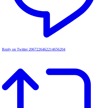
Reply on Twitter 2067226462214656204