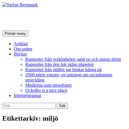
Stefan Bergmark
Sök
Hoppa
Primär meny
till
innehåll
Artiklar
Om sajten
Böcker
Rapporter från verkligheten samt en och annan dröm
Rapporter från den här sidan planeten
Rapporter från ställen jag brukar hänga på
2000-talets vänster, en antologi om socialismens
utveckling
Medierna som megafoner
Ockelbo is a nice place
Internetgrannar
Sök
efter:
Etikettarkiv: miljö