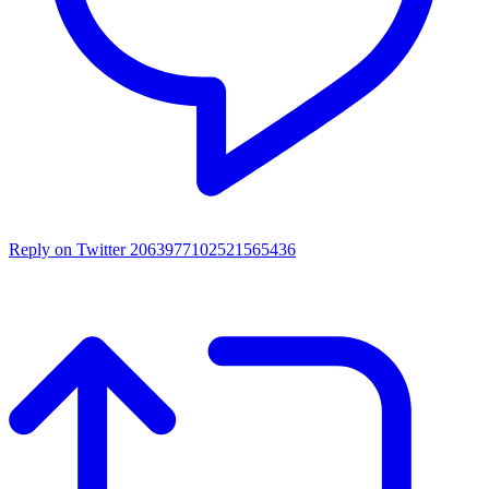
Reply on Twitter 2063977102521565436