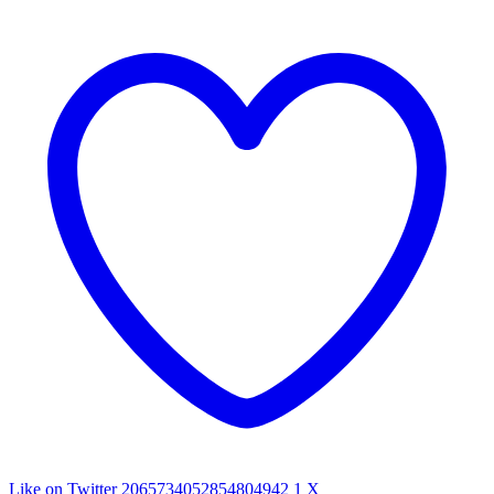
Like on Twitter 2065734052854804942
1
X