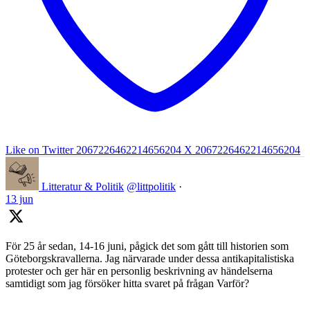
Like on Twitter 2067226462214656204
X
2067226462214656204
Litteratur & Politik
@littpolitik
·
13 jun
För 25 år sedan, 14-16 juni, pågick det som gått till historien som
Göteborgskravallerna. Jag närvarade under dessa antikapitalistiska
protester och ger här en personlig beskrivning av händelserna
samtidigt som jag försöker hitta svaret på frågan Varför?