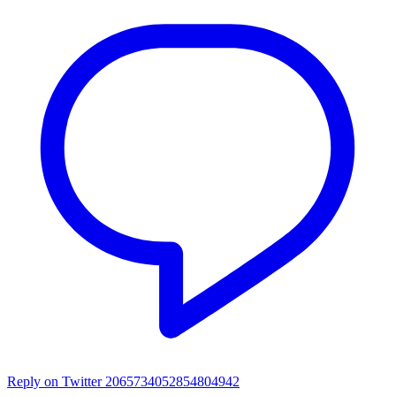
Reply on Twitter 2065734052854804942