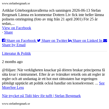
www.stefanbergmark.se
Artiklar Göteborgskravallerna och sanningen 2026-06-13 Stefan
Bergmark Lämna en kommentar Dottern Liv fick inte heller lämna
polisens omringning (foto av mig från 21 april 2001) För 25 år
sedan,...
View on Facebook
·
Share
Share on Facebook
Share on Twitter
Share on Linked In
Share by Email
Litteratur & Politik
2 months ago
@följare: När verkligheten knackar på dörren brukar principerna få
sitta kvar i väntrummet. Efter år av tvärsäker retorik om att regler är
regler och att undantag är ett hot mot rättsstaten har regeringen
plötsligt upptäckt att politik också handlar om konsekvenser.
...
See
More
See Less
När trycket på Tidö blev för tufft | Stefan Bergmark
www.stefanbergmark.se