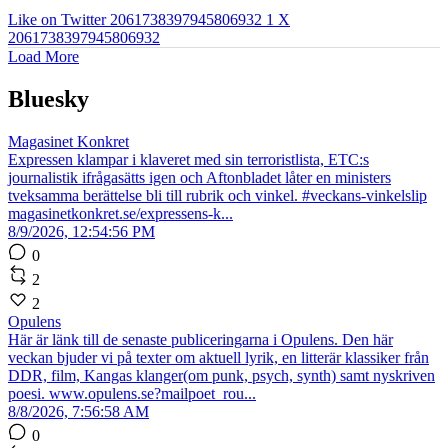
Like on Twitter 2061738397945806932
1
X
2061738397945806932
Load More
Bluesky
Magasinet Konkret
Expressen klampar i klaveret med sin terroristlista, ETC:s
journalistik ifrågasätts igen och Aftonbladet låter en ministers
tveksamma berättelse bli till rubrik och vinkel. #veckans-vinkelslip
magasinetkonkret.se/expressens-k...
8/9/2026, 12:54:56 PM
0
2
2
Opulens
Här är länk till de senaste publiceringarna i Opulens. Den här
veckan bjuder vi på texter om aktuell lyrik, en litterär klassiker från
DDR, film, Kangas klanger(om punk, psych, synth) samt nyskriven
poesi. www.opulens.se?mailpoet_rou...
8/8/2026, 7:56:58 AM
0