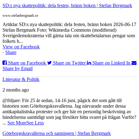
SD:s nya skattepolitik: dela festen, bränn boken | Stefan Bergmark
www.stefanbergmark.se
Artiklar SD:s nya skattepolitik: dela festen, bränn boken 2026-06-17
Stefan Bergmark Foto: Wikimedia Commons (modifierad)
Sverigedemokraterna vill gärna tala om skattebetalarnas pengar som
folkets h...
View on Facebook
·
Share
Share on Facebook
Share on Twitter
Share on Linked In
Share by Email
Litteratur & Politik
2 months ago
@följare: För 25 år sedan, 14-16 juni, pågick det som gått till
historien som Göteborgskravallerna. Jag närvarade under dessa
antikapitalistiska protester och ger här en personlig beskrivning av
händelserna samtidigt som jag försöker hitta svaret på frågan Varför?
...
See More
See Less
Göteborgskravallerna och sanningen | Stefan Bergmark