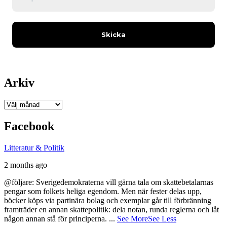
Arkiv
Arkiv
Facebook
Litteratur & Politik
2 months ago
@följare: Sverigedemokraterna vill gärna tala om skattebetalarnas
pengar som folkets heliga egendom. Men när fester delas upp,
böcker köps via partinära bolag och exemplar går till förbränning
framträder en annan skattepolitik: dela notan, runda reglerna och låt
någon annan stå för principerna.
...
See More
See Less