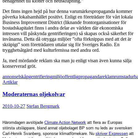
benägenhet till klotter och nedskräpning.”
Det finns ingen hejd på hur denna varumärkespropaganda kommer
påverka lokalsamhället positivt. Enligt en företrädare för vårt lokala
Business Improvement District (liknande frontorganisationer för
bostadskapitalet finns i andra delar av världen där ekonomiska
intressen vill påskynda gentrifieringen) så skapas också säkerhet för
invånarna. Detta då otrygga miljöer ”ofta förknippas med att det är
skräpigt” som företrädaren uttalar sig för Sveriges Radio. En
trygghetsåtgärd med kulturfernissa med andra ord.
Ja, med mördande reklam ska man ju enligt visan även kunna sälja
konserverad gröt.
annons
elskåp
gentrifiering
miljö
offentlig
propaganda
reklam
rum
stad
urb
Artiklar
Moderaternas oljekolvar
2010-10-27
Stefan Bergmark
Häromdagen avslöjade
Climate Action Network
att flera av Europas
största utsläppare, bland annat oljebolaget BP som nu leds av svensken
Carl-Henrik Svanberg, sponsrar klimatförnekare. Nu
skriver Expressen
att