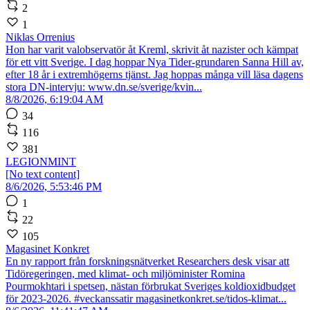
2
1
Niklas Orrenius
Hon har varit valobservatör åt Kreml, skrivit åt nazister och kämpat
för ett vitt Sverige. I dag hoppar Nya Tider-grundaren Sanna Hill av,
efter 18 år i extremhögerns tjänst. Jag hoppas många vill läsa dagens
stora DN-intervju: www.dn.se/sverige/kvin...
8/8/2026, 6:19:04 AM
34
116
381
LEGIONMINT
[No text content]
8/6/2026, 5:53:46 PM
1
22
105
Magasinet Konkret
En ny rapport från forskningsnätverket Researchers desk visar att
Tidöregeringen, med klimat- och miljöminister Romina
Pourmokhtari i spetsen, nästan förbrukat Sveriges koldioxidbudget
för 2023-2026. #veckanssatir magasinetkonkret.se/tidos-klimat...