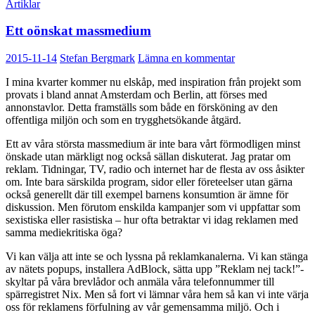
Artiklar
Ett oönskat massmedium
2015-11-14
Stefan Bergmark
Lämna en kommentar
I mina kvarter kommer nu elskåp, med inspiration från projekt som
provats i bland annat Amsterdam och Berlin, att förses med
annonstavlor. Detta framställs som både en försköning av den
offentliga miljön och som en trygghetsökande åtgärd.
Ett av våra största massmedium är inte bara vårt förmodligen minst
önskade utan märkligt nog också sällan diskuterat. Jag pratar om
reklam. Tidningar, TV, radio och internet har de flesta av oss åsikter
om. Inte bara särskilda program, sidor eller företeelser utan gärna
också generellt där till exempel barnens konsumtion är ämne för
diskussion. Men förutom enskilda kampanjer som vi uppfattar som
sexistiska eller rasistiska – hur ofta betraktar vi idag reklamen med
samma mediekritiska öga?
Vi kan välja att inte se och lyssna på reklamkanalerna. Vi kan stänga
av nätets popups, installera AdBlock, sätta upp ”Reklam nej tack!”-
skyltar på våra brevlådor och anmäla våra telefonnummer till
spärregistret Nix. Men så fort vi lämnar våra hem så kan vi inte värja
oss för reklamens förfulning av vår gemensamma miljö. Och i