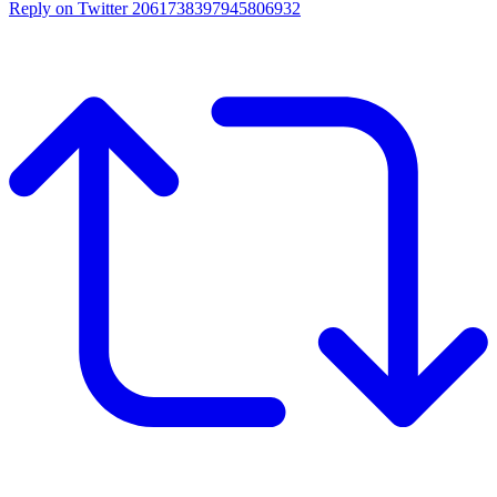
Reply on Twitter 2061738397945806932