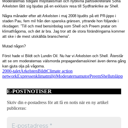
Moderaternas tidigare miljötalesman och nyblivna partisekreterare Sofia
Arkelsten låtit sig bjudas på en exklusiv resa till Sydfrankrike av Shell.
Några månader efter att Arkelsten i maj 2008 bjudits på ett PR-jippo i
staden Pau, fem mil från den spanska gränsen, yttrande hon följande i
riksdagen: ”Till och med bensinbolag som Shell och Preem pratar om
klimatfrågorna, och det är bra. Jag tror att de stora förändringarna kommer
att ske i de mest utskällda branscherna”.
Mutad någon?
Först hade vi Bildt och Lundin Oil. Nu har vi Arkelsten och Shell. Återstår
att se om moderaternas välsmorda propagandamaskineri även denna gång
kan gjuta olja på vågorna.
2000-talet
Arkelsten
Bildt
Climate action
network
Expressen
klimat
miljö
Moderaterna
mutor
Preem
Shell
utsläpp
E-POSTNOTISER
Skriv din e-postadress för att få en notis när en ny artikel
publiceras: