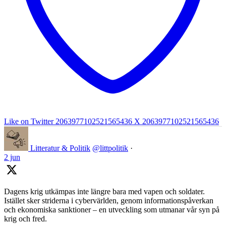
Like on Twitter 2063977102521565436
X
2063977102521565436
Litteratur & Politik
@littpolitik
·
2 jun
Dagens krig utkämpas inte längre bara med vapen och soldater.
Istället sker striderna i cybervärlden, genom informationspåverkan
och ekonomiska sanktioner – en utveckling som utmanar vår syn på
krig och fred.