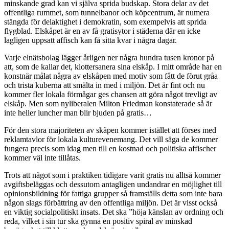
minskande grad kan vi själva sprida budskap. Stora delar av det
offentliga rummet, som tunnelbanor och köpcentrum, är numera
stängda för delaktighet i demokratin, som exempelvis att sprida
flygblad. Elskåpet är en av få gratisytor i städerna där en icke
lagligen uppsatt affisch kan få sitta kvar i några dagar.
Varje elnätsbolag lägger årligen ner några hundra tusen kronor på
att, som de kallar det, klottersanera sina elskåp. I mitt område har en
konstnär målat några av elskåpen med motiv som fått de förut gråa
och trista kuberna att smälta in med i miljön. Det är fint och nu
kommer fler lokala förmågar ges chansen att göra något trevligt av
elskåp. Men som nyliberalen Milton Friedman konstaterade så är
inte heller luncher man blir bjuden på gratis…
För den stora majoriteten av skåpen kommer istället att förses med
reklamtavlor för lokala kulturevenemang. Det vill säga de kommer
fungera precis som idag men till en kostnad och politiska affischer
kommer väl inte tillåtas.
Trots att något som i praktiken tidigare varit gratis nu alltså kommer
avgiftsbeläggas och dessutom antagligen undandrar en möjlighet till
opinionsbildning för fattiga grupper så framställs detta som inte bara
någon slags förbättring av den offentliga miljön. Det är visst också
en viktig socialpolitiskt insats. Det ska ”
höja känslan av ordning och
reda, vilket i sin tur ska gynna en positiv spiral av minskad