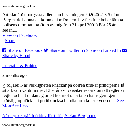
www.stefanbergmark.se
Artiklar Göteborgskravallerna och sanningen 2026-06-13 Stefan
Bergmark Lämna en kommentar Dottern Liv fick inte heller lämna
polisens omringning (foto av mig från 21 april 2001) För 25 år
sedan,...
View on Facebook
·
Share
Share on Facebook
Share on Twitter
Share on Linked In
Share by Email
Litteratur & Politik
2 months ago
@följare: När verkligheten knackar på dörren brukar principerna få
sitta kvar i väntrummet. Efter år av tvärsäker retorik om att regler är
regler och att undantag är ett hot mot rättsstaten har regeringen
plötsligt upptäckt att politik också handlar om konsekvenser.
...
See
More
See Less
När trycket på Tidö blev för tufft | Stefan Bergmark
www.stefanbergmark.se