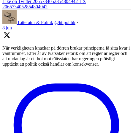
Like on Twitter 2065734052854804942
1
X
2065734052854804942
Litteratur & Politik
@littpolitik
·
8 jun
När verkligheten knackar på dörren brukar principerna få sitta kvar i
väntrummet. Efter år av tvärsäker retorik om att regler är regler och
att undantag är ett hot mot rättsstaten har regeringen plötsligt
upptäckt att politik också handlar om konsekvenser.