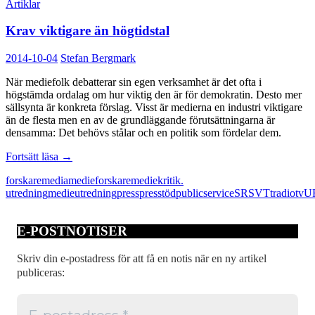
Artiklar
Krav viktigare än högtidstal
2014-10-04
Stefan Bergmark
När mediefolk debatterar sin egen verksamhet är det ofta i
högstämda ordalag om hur viktig den är för demokratin. Desto mer
sällsynta är konkreta förslag. Visst är medierna en industri viktigare
än de flesta men en av de grundläggande förutsättningarna är
densamma: Det behövs stålar och en politik som fördelar dem.
Krav
Fortsätt läsa
→
viktigare
forskare
media
medieforskare
mediekritik.
än
utredning
medieutredning
press
presstöd
public
service
SR
SVT
tradio
tv
U
högtidstal
E-POSTNOTISER
Skriv din e-postadress för att få en notis när en ny artikel
publiceras: