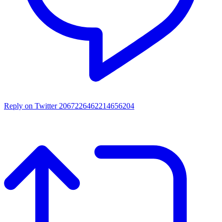
Reply on Twitter 2067226462214656204