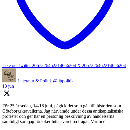
Like on Twitter 2067226462214656204
X
2067226462214656204
Litteratur & Politik
@littpolitik
·
13 jun
För 25 år sedan, 14-16 juni, pågick det som gått till historien som
Göteborgskravallerna. Jag närvarade under dessa antikapitalistiska
protester och ger här en personlig beskrivning av händelserna
samtidigt som jag försöker hitta svaret på frågan Varför?