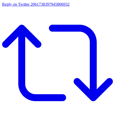
Reply on Twitter 2061738397945806932