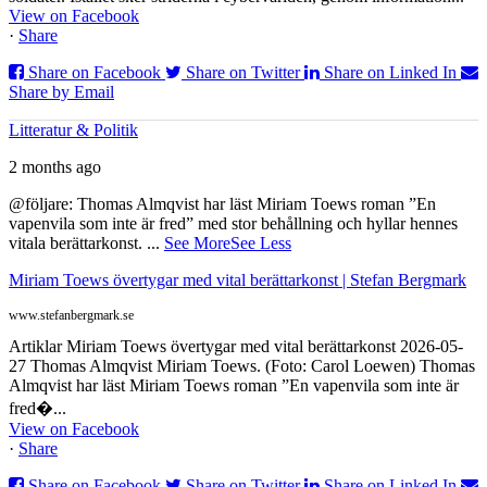
View on Facebook
·
Share
Share on Facebook
Share on Twitter
Share on Linked In
Share by Email
Litteratur & Politik
2 months ago
@följare: Thomas Almqvist har läst Miriam Toews roman ”En
vapenvila som inte är fred” med stor behållning och hyllar hennes
vitala berättarkonst.
...
See More
See Less
Miriam Toews övertygar med vital berättarkonst | Stefan Bergmark
www.stefanbergmark.se
Artiklar Miriam Toews övertygar med vital berättarkonst 2026-05-
27 Thomas Almqvist Miriam Toews. (Foto: Carol Loewen) Thomas
Almqvist har läst Miriam Toews roman ”En vapenvila som inte är
fred�...
View on Facebook
·
Share
Share on Facebook
Share on Twitter
Share on Linked In