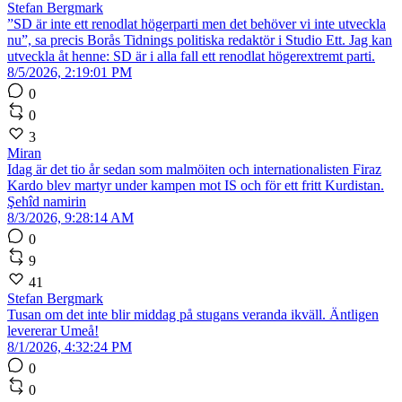
Stefan Bergmark
”SD är inte ett renodlat högerparti men det behöver vi inte utveckla
nu”, sa precis Borås Tidnings politiska redaktör i Studio Ett. Jag kan
utveckla åt henne: SD är i alla fall ett renodlat högerextremt parti.
8/5/2026, 2:19:01 PM
0
0
3
Miran
Idag är det tio år sedan som malmöiten och internationalisten Firaz
Kardo blev martyr under kampen mot IS och för ett fritt Kurdistan.
Şehîd namirin
8/3/2026, 9:28:14 AM
0
9
41
Stefan Bergmark
Tusan om det inte blir middag på stugans veranda ikväll. Äntligen
levererar Umeå!
8/1/2026, 4:32:24 PM
0
0