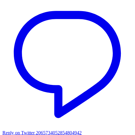
Reply on Twitter 2065734052854804942