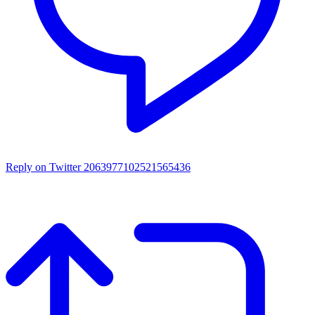
Reply on Twitter 2063977102521565436