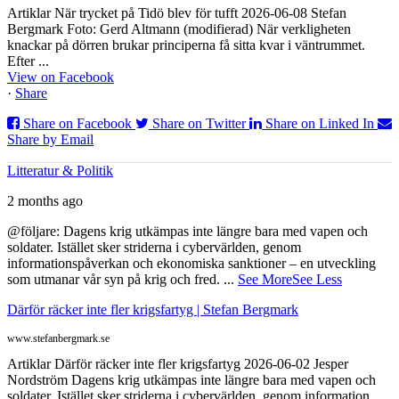
Artiklar När trycket på Tidö blev för tufft 2026-06-08 Stefan
Bergmark Foto: Gerd Altmann (modifierad) När verkligheten
knackar på dörren brukar principerna få sitta kvar i väntrummet.
Efter ...
View on Facebook
·
Share
Share on Facebook
Share on Twitter
Share on Linked In
Share by Email
Litteratur & Politik
2 months ago
@följare: Dagens krig utkämpas inte längre bara med vapen och
soldater. Istället sker striderna i cybervärlden, genom
informationspåverkan och ekonomiska sanktioner – en utveckling
som utmanar vår syn på krig och fred.
...
See More
See Less
Därför räcker inte fler krigsfartyg | Stefan Bergmark
www.stefanbergmark.se
Artiklar Därför räcker inte fler krigsfartyg 2026-06-02 Jesper
Nordström Dagens krig utkämpas inte längre bara med vapen och
soldater. Istället sker striderna i cybervärlden, genom information...