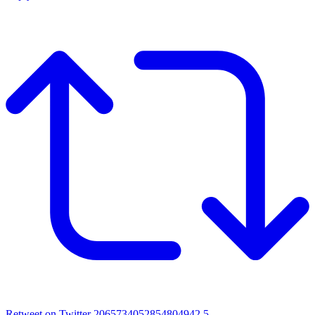
Retweet on Twitter 2065734052854804942
5