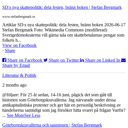
SD:s nya skattepolitik: dela festen, bränn boken | Stefan Bergmark
www.stefanbergmark.se
Artiklar SD:s nya skattepolitik: dela festen, bränn boken 2026-06-17
Stefan Bergmark Foto: Wikimedia Commons (modifierad)
Sverigedemokraterna vill gärna tala om skattebetalarnas pengar som
folkets h...
View on Facebook
·
Share
Share on Facebook
Share on Twitter
Share on Linked In
Share by Email
Litteratur & Politik
2 months ago
@följare: För 25 år sedan, 14-16 juni, pågick det som gått till
historien som Göteborgskravallerna. Jag närvarade under dessa
antikapitalistiska protester och ger här en personlig beskrivning av
händelserna samtidigt som jag försöker hitta svaret på frågan Varför?
...
See More
See Less
Göteborgskravallerna och sanningen | Stefan Bergmark