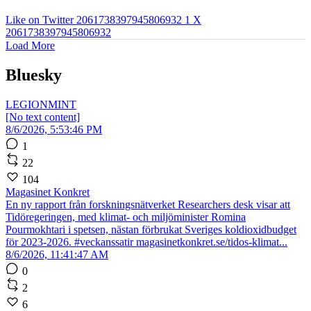
Like on Twitter 2061738397945806932
1
X
2061738397945806932
Load More
Bluesky
LEGIONMINT
[No text content]
8/6/2026, 5:53:46 PM
1
22
104
Magasinet Konkret
En ny rapport från forskningsnätverket Researchers desk visar att
Tidöregeringen, med klimat- och miljöminister Romina
Pourmokhtari i spetsen, nästan förbrukat Sveriges koldioxidbudget
för 2023-2026. #veckanssatir magasinetkonkret.se/tidos-klimat...
8/6/2026, 11:41:47 AM
0
2
6