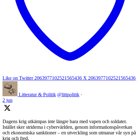
Like on Twitter 2063977102521565436
X
2063977102521565436
Litteratur & Politik
@littpolitik
·
2 jun
Dagens krig utkämpas inte längre bara med vapen och soldater.
Istället sker striderna i cybervärlden, genom informationspåverkan
och ekonomiska sanktioner – en utveckling som utmanar vår syn på
krig och fred.