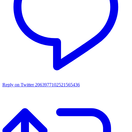
Reply on Twitter 2063977102521565436