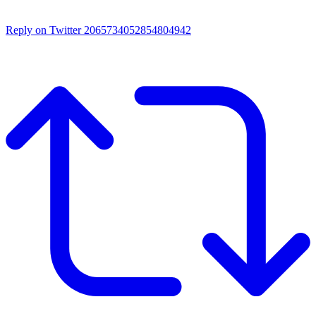
Reply on Twitter 2065734052854804942