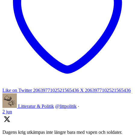
Like on Twitter 2063977102521565436
X
2063977102521565436
Litteratur & Politik
@littpolitik
·
2 jun
Dagens krig utkämpas inte längre bara med vapen och soldater.