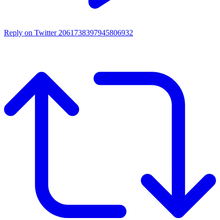
Reply on Twitter 2061738397945806932