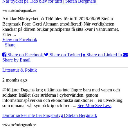
När trycket på Tidö blev för tufft | Stefan Bergmark
www.stefanbergmark.se
Artiklar När trycket på Tidö blev för tufft 2026-06-08 Stefan
Bergmark Foto: Gerd Altmann (modifierad) När verkligheten
knackar på dörren brukar principerna få sitta kvar i väntrummet.
Efter ...
View on Facebook
·
Share
Share on Facebook
Share on Twitter
Share on Linked In
Share by Email
Litteratur & Politik
2 months ago
@följare: Dagens krig utkämpas inte längre bara med vapen och
soldater. Istället sker striderna i cybervärlden, genom
informationspåverkan och ekonomiska sanktioner – en utveckling
som utmanar vår syn på krig och fred.
...
See More
See Less
Därför räcker inte fler krigsfartyg | Stefan Bergmark
www.stefanbergmark.se