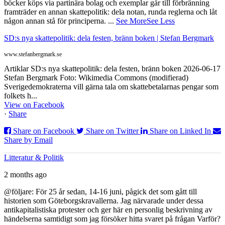
böcker köps via partinära bolag och exemplar går till förbränning
framträder en annan skattepolitik: dela notan, runda reglerna och låt
någon annan stå för principerna.
...
See More
See Less
SD:s nya skattepolitik: dela festen, bränn boken | Stefan Bergmark
www.stefanbergmark.se
Artiklar SD:s nya skattepolitik: dela festen, bränn boken 2026-06-17
Stefan Bergmark Foto: Wikimedia Commons (modifierad)
Sverigedemokraterna vill gärna tala om skattebetalarnas pengar som
folkets h...
View on Facebook
·
Share
Share on Facebook
Share on Twitter
Share on Linked In
Share by Email
Litteratur & Politik
2 months ago
@följare: För 25 år sedan, 14-16 juni, pågick det som gått till
historien som Göteborgskravallerna. Jag närvarade under dessa
antikapitalistiska protester och ger här en personlig beskrivning av
händelserna samtidigt som jag försöker hitta svaret på frågan Varför?