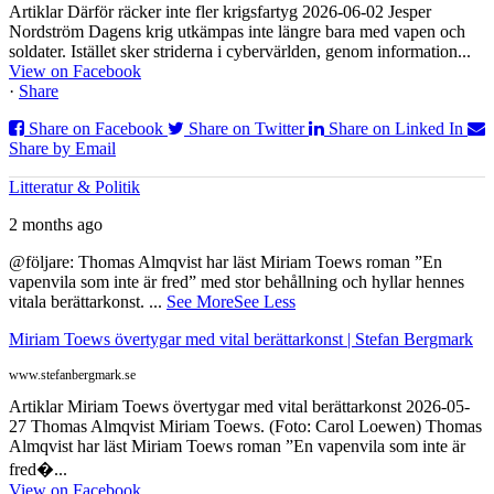
Artiklar Därför räcker inte fler krigsfartyg 2026-06-02 Jesper
Nordström Dagens krig utkämpas inte längre bara med vapen och
soldater. Istället sker striderna i cybervärlden, genom information...
View on Facebook
·
Share
Share on Facebook
Share on Twitter
Share on Linked In
Share by Email
Litteratur & Politik
2 months ago
@följare: Thomas Almqvist har läst Miriam Toews roman ”En
vapenvila som inte är fred” med stor behållning och hyllar hennes
vitala berättarkonst.
...
See More
See Less
Miriam Toews övertygar med vital berättarkonst | Stefan Bergmark
www.stefanbergmark.se
Artiklar Miriam Toews övertygar med vital berättarkonst 2026-05-
27 Thomas Almqvist Miriam Toews. (Foto: Carol Loewen) Thomas
Almqvist har läst Miriam Toews roman ”En vapenvila som inte är
fred�...
View on Facebook