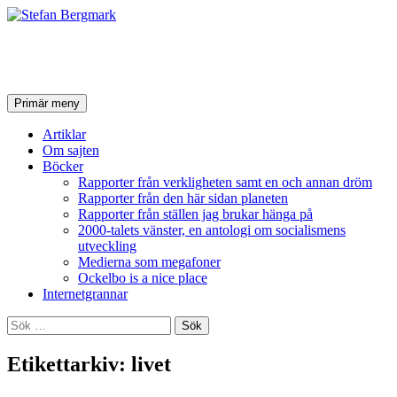
Stefan Bergmark
Sök
Hoppa
Primär meny
till
innehåll
Artiklar
Om sajten
Böcker
Rapporter från verkligheten samt en och annan dröm
Rapporter från den här sidan planeten
Rapporter från ställen jag brukar hänga på
2000-talets vänster, en antologi om socialismens
utveckling
Medierna som megafoner
Ockelbo is a nice place
Internetgrannar
Sök
efter:
Etikettarkiv: livet