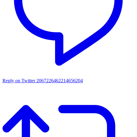
Reply on Twitter 2067226462214656204