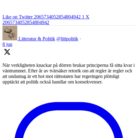
Like on Twitter 2065734052854804942
1
X
2065734052854804942
Litteratur & Politik
@littpolitik
·
8 jun
När verkligheten knackar på dörren brukar principerna få sitta kvar i
väntrummet. Efter år av tvärsäker retorik om att regler är regler och
att undantag är ett hot mot rättsstaten har regeringen plötsligt
upptäckt att politik också handlar om konsekvenser.