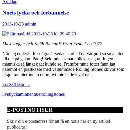
Artiklar
Nuets lycka och förbannelse
2013-10-23
admin
Mick Jagger och Keith Richards i San Francisco 1972
När jag en kväll för några år sedan skulle låsa vår port så small det
till ute på gatan. Pang! Sekunden senare blickar jag ut. Ingen
människa så långt ögat kunde se. Framför mina fötter fann jag
däremot en plastkasse med vältummade Rolling Stones-skivor som
några minuter innan definitivt inte hade legat där.
Nuets
Fortsätt läsa
→
lycka
livet
lycka
minnen
nuet
rolling
stones
och
förbannelse
E-POSTNOTISER
Skriv din e-postadress för att få en notis när en ny artikel
publiceras: