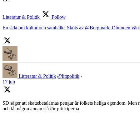
Litteratur & Politik
Follow
En sida om kultur och samhälle. Sköts av @Bergmark. Obunden väns
Litteratur & Politik
@littpolitik
·
17 jun
SD säger att skattebetalarnas pengar är folkets heliga egendom. Men nä
och låt någon annan stå för principerna.