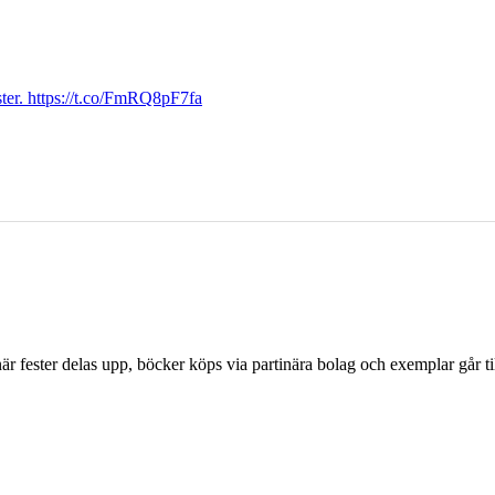
ter. https://t.co/FmRQ8pF7fa
r fester delas upp, böcker köps via partinära bolag och exemplar går til