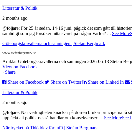
Litteratur & Politik
2 months ago
@följare: För 25 år sedan, 14-16 juni, pågick det som gått till histor
samtidigt som jag försöker hitta svaret på frågan Varför?
...
See More
S
Göteborgskravallerna och sanningen | Stefan Bergmark
www.stefanbergmark.se
Artiklar Göteborgskravallerna och sanningen 2026-06-13 Stefan Bergm
View on Facebook
·
Share
Share on Facebook
Share on Twitter
Share on Linked In
Litteratur & Politik
2 months ago
@följare: När verkligheten knackar på dörren brukar principerna få sitta
upptäckt att politik också handlar om konsekvenser.
...
See More
See 
När trycket på Tidö blev för tufft | Stefan Bergmark