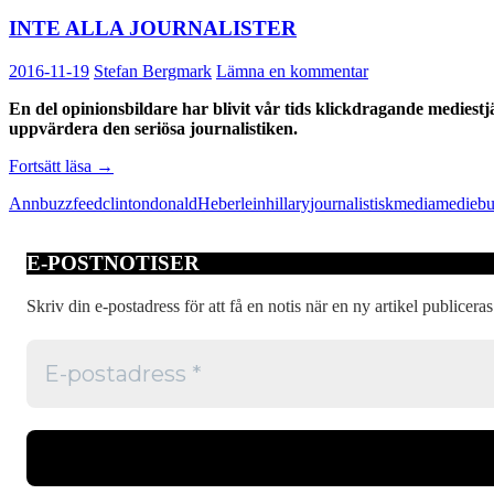
INTE ALLA JOURNALISTER
2016-11-19
Stefan Bergmark
Lämna en kommentar
En del opinionsbildare har blivit vår tids klickdragande mediestjärn
uppvärdera den seriösa journalistiken.
INTE
Fortsätt läsa
→
ALLA
Ann
buzzfeed
clinton
donald
Heberlein
hillary
journalistisk
media
mediebu
JOURNALISTER
E-POSTNOTISER
Skriv din e-postadress för att få en notis när en ny artikel publiceras