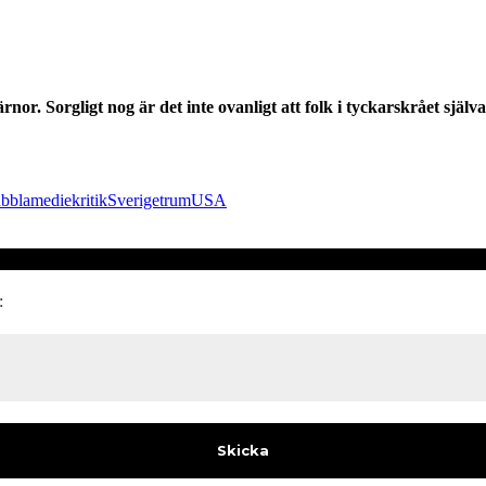
or. Sorgligt nog är det inte ovanligt att folk i tyckarskrået själva 
bbla
mediekritik
Sverige
trum
USA
: