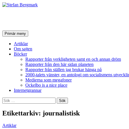
Stefan Bergmark
Sök
Hoppa
Primär meny
till
innehåll
Artiklar
Om sajten
Böcker
Rapporter från verkligheten samt en och annan dröm
Rapporter från den här sidan planeten
Rapporter från ställen jag brukar hänga på
2000-talets vänster, en antologi om socialismens utveckli
Medierna som megafoner
Ockelbo is a nice place
Internetgrannar
Sök
efter:
Etikettarkiv: journalistisk
Artiklar