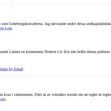
ien som Göteborgskravallerna. Jag närvarade under dessa antikapitalistis
ee Less
ark Lämna en kommentar Dottern Liv fick inte heller lämna polisens om
Share by Email
 kvar i väntrummet. Efter år av tvärsäker retorik om att regler är regler 
Less