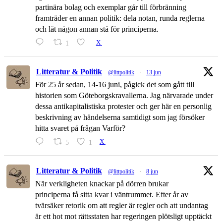
partinära bolag och exemplar går till förbränning
framträder en annan politik: dela notan, runda reglerna
och låt någon annan stå för principerna.
1
X
Litteratur & Politik
@littpolitik
·
13 jun
För 25 år sedan, 14-16 juni, pågick det som gått till
historien som Göteborgskravallerna. Jag närvarade under
dessa antikapitalistiska protester och ger här en personlig
beskrivning av händelserna samtidigt som jag försöker
hitta svaret på frågan Varför?
5
1
X
Litteratur & Politik
@littpolitik
·
8 jun
När verkligheten knackar på dörren brukar
principerna få sitta kvar i väntrummet. Efter år av
tvärsäker retorik om att regler är regler och att undantag
är ett hot mot rättsstaten har regeringen plötsligt upptäckt