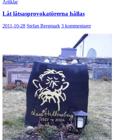
Artiklar
Låt låtsasprovokatörerna hållas
2011-10-28
Stefan Bergmark
3 kommentarer