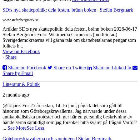
SD:s nya skattepolitik: dela festen, bränn boken | Stefan Bergmark
www.stefanbergmark.se
Artiklar SD:s nya skattepolitik: dela festen, bränn boken 2026-06-17
Stefan Bergmark Foto: Wikimedia Commons (modifierad)
Sverigedemokraterna vill gärna tala om skattebetalarnas pengar som
folkets h...
View on Facebook
·
Share
Share on Facebook
Share on Twitter
Share on Linked In
Share by Email
Litteratur & Politik
2 months ago
@följare: För 25 år sedan, 14-16 juni, pågick det som gått till
historien som Göteborgskravallerna. Jag närvarade under dessa
antikapitalistiska protester och ger här en personlig beskrivning av
händelserna samtidigt som jag försöker hitta svaret på frågan Varför?
...
See More
See Less
Göteborgskravallerna och sanningen | Stefan Bergmark