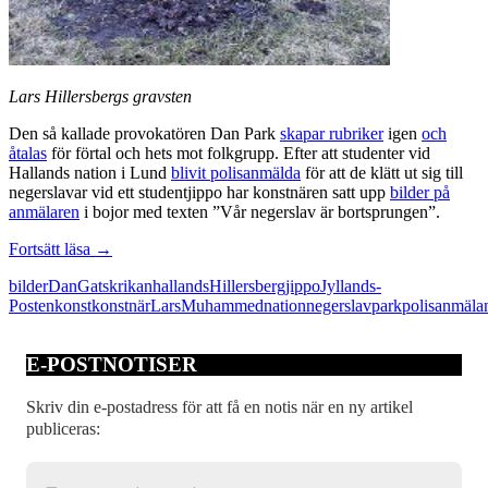
Lars Hillersbergs gravsten
Den så kallade provokatören Dan Park
skapar rubriker
igen
och
åtalas
för förtal och hets mot folkgrupp. Efter att studenter vid
Hallands nation i Lund
blivit polisanmälda
för att de klätt ut sig till
negerslavar vid ett studentjippo har konstnären satt upp
bilder på
anmälaren
i bojor med texten ”Vår negerslav är bortsprungen”.
Låt
Fortsätt läsa
→
låtsasprovokatörerna
bilder
Dan
Gatskrikan
hallands
Hillersberg
jippo
Jyllands-
hållas
Posten
konst
konstnär
Lars
Muhammed
nation
negerslav
park
polisanmäla
E-POSTNOTISER
Skriv din e-postadress för att få en notis när en ny artikel
publiceras: