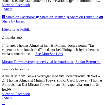
soldater. Istället sker striderna i cybervärlden, genom information...
View on Facebook
·
Share
Share on Facebook
Share on Twitter
Share on Linked In
Share by Email
Litteratur & Politik
2 months ago
@följare: Thomas Almqvist har läst Miriam Toews roman ”En
vapenvila som inte är fred” med stor behållning och hyllar hennes
vitala berättarkonst.
...
See More
See Less
Miriam Toews övertygar med vital berättarkonst | Stefan Bergmark
www.stefanbergmark.se
Artiklar Miriam Toews övertygar med vital berättarkonst 2026-05-
27 Thomas Almqvist Miriam Toews. (Foto: Carol Loewen) Thomas
Almqvist har läst Miriam Toews roman ”En vapenvila som inte är
fred�...
View on Facebook
·
Share