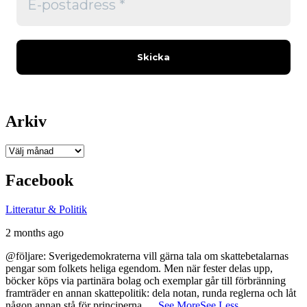
Arkiv
Arkiv
Facebook
Litteratur & Politik
2 months ago
@följare: Sverigedemokraterna vill gärna tala om skattebetalarnas
pengar som folkets heliga egendom. Men när fester delas upp,
böcker köps via partinära bolag och exemplar går till förbränning
framträder en annan skattepolitik: dela notan, runda reglerna och låt
någon annan stå för principerna.
...
See More
See Less