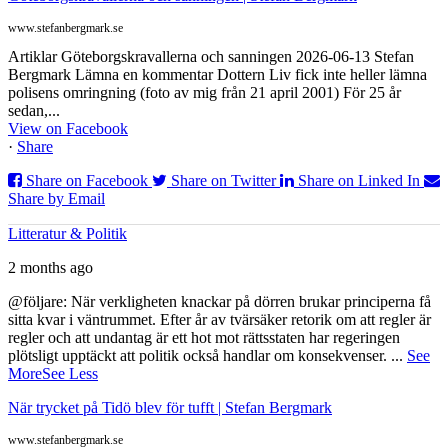
www.stefanbergmark.se
Artiklar Göteborgskravallerna och sanningen 2026-06-13 Stefan
Bergmark Lämna en kommentar Dottern Liv fick inte heller lämna
polisens omringning (foto av mig från 21 april 2001) För 25 år
sedan,...
View on Facebook
·
Share
Share on Facebook
Share on Twitter
Share on Linked In
Share by Email
Litteratur & Politik
2 months ago
@följare: När verkligheten knackar på dörren brukar principerna få
sitta kvar i väntrummet. Efter år av tvärsäker retorik om att regler är
regler och att undantag är ett hot mot rättsstaten har regeringen
plötsligt upptäckt att politik också handlar om konsekvenser.
...
See
More
See Less
När trycket på Tidö blev för tufft | Stefan Bergmark
www.stefanbergmark.se