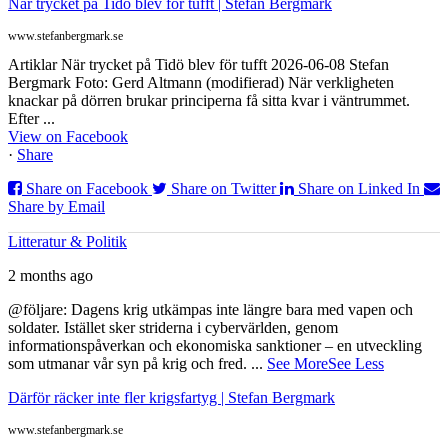
När trycket på Tidö blev för tufft | Stefan Bergmark
www.stefanbergmark.se
Artiklar När trycket på Tidö blev för tufft 2026-06-08 Stefan
Bergmark Foto: Gerd Altmann (modifierad) När verkligheten
knackar på dörren brukar principerna få sitta kvar i väntrummet.
Efter ...
View on Facebook
·
Share
Share on Facebook
Share on Twitter
Share on Linked In
Share by Email
Litteratur & Politik
2 months ago
@följare: Dagens krig utkämpas inte längre bara med vapen och
soldater. Istället sker striderna i cybervärlden, genom
informationspåverkan och ekonomiska sanktioner – en utveckling
som utmanar vår syn på krig och fred.
...
See More
See Less
Därför räcker inte fler krigsfartyg | Stefan Bergmark
www.stefanbergmark.se