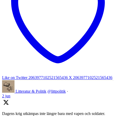
Like on Twitter 2063977102521565436
X
2063977102521565436
Litteratur & Politik
@littpolitik
·
2 jun
Dagens krig utkämpas inte längre bara med vapen och soldater.