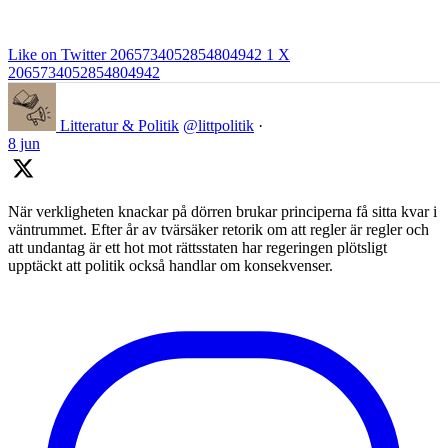
Like on Twitter 2065734052854804942
1
X
2065734052854804942
Litteratur & Politik
@littpolitik
·
8 jun
När verkligheten knackar på dörren brukar principerna få sitta kvar i
väntrummet. Efter år av tvärsäker retorik om att regler är regler och
att undantag är ett hot mot rättsstaten har regeringen plötsligt
upptäckt att politik också handlar om konsekvenser.