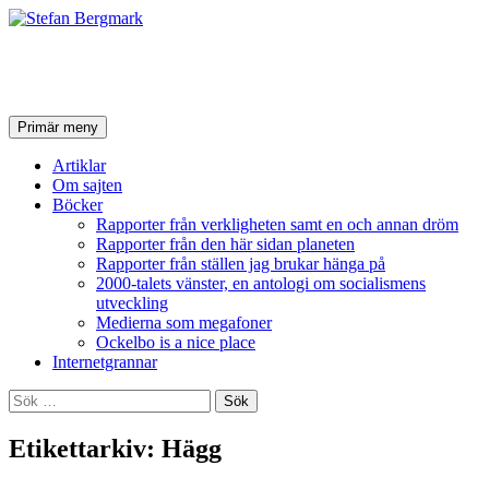
Stefan Bergmark
Sök
Hoppa
Primär meny
till
innehåll
Artiklar
Om sajten
Böcker
Rapporter från verkligheten samt en och annan dröm
Rapporter från den här sidan planeten
Rapporter från ställen jag brukar hänga på
2000-talets vänster, en antologi om socialismens
utveckling
Medierna som megafoner
Ockelbo is a nice place
Internetgrannar
Sök
efter:
Etikettarkiv: Hägg