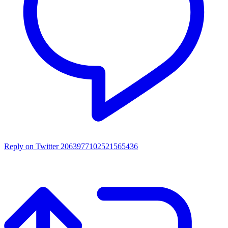
Reply on Twitter 2063977102521565436