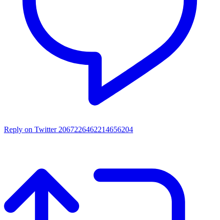
Reply on Twitter 2067226462214656204