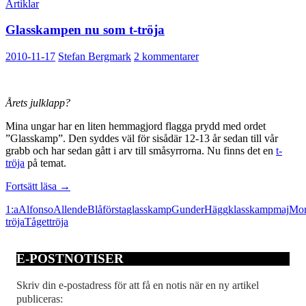
Artiklar
Glasskampen nu som t-tröja
2010-11-17
Stefan Bergmark
2 kommentarer
Årets julklapp?
Mina ungar har en liten hemmagjord flagga prydd med ordet
”Glasskamp”. Den syddes väl för sisådär 12-13 år sedan till vår
grabb och har sedan gått i arv till småsyrrorna. Nu finns det en
t-
tröja
på temat.
Glasskampen
Fortsätt läsa
→
nu
1:a
Alfonso
Allende
Blå
första
glasskamp
Gunder
Hägg
klasskamp
maj
Mor
som
tröja
Tåget
tröja
t-
tröja
E-POSTNOTISER
Skriv din e-postadress för att få en notis när en ny artikel
publiceras: