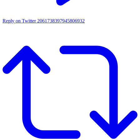
Reply on Twitter 2061738397945806932