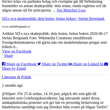
böcker köps via partinära bolag och exemplar går till förbränning
framträder en annan skattepolitik: dela notan, runda reglerna och låt
någon annan stå för principerna.
...
See More
See Less
SD:s nya skattepolitik: dela festen, bränn boken | Stefan Bergmark
www.stefanbergmark.se
Artiklar SD:s nya skattepolitik: dela festen, bränn boken 2026-06-17
Stefan Bergmark Foto: Wikimedia Commons (modifierad)
Sverigedemokraterna vill gärna tala om skattebetalarnas pengar som
folkets h...
View on Facebook
·
Share
Share on Facebook
Share on Twitter
Share on Linked In
Share by Email
Litteratur & Politik
2 months ago
@följare: För 25 år sedan, 14-16 juni, pågick det som gått till
historien som Göteborgskravallerna. Jag närvarade under dessa
antikapitalistiska protester och ger här en personlig beskrivning av
händelserna samtidigt som jag försöker hitta svaret på frågan Varför?