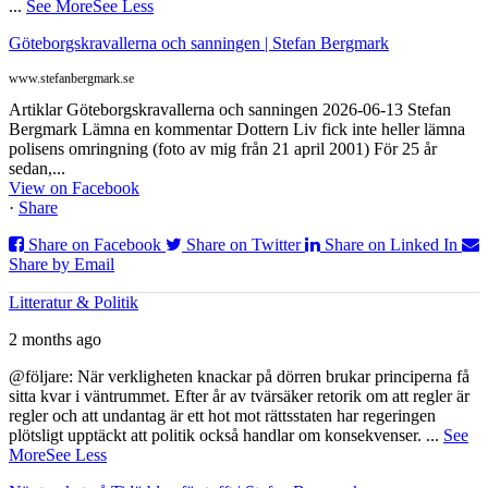
...
See More
See Less
Göteborgskravallerna och sanningen | Stefan Bergmark
www.stefanbergmark.se
Artiklar Göteborgskravallerna och sanningen 2026-06-13 Stefan
Bergmark Lämna en kommentar Dottern Liv fick inte heller lämna
polisens omringning (foto av mig från 21 april 2001) För 25 år
sedan,...
View on Facebook
·
Share
Share on Facebook
Share on Twitter
Share on Linked In
Share by Email
Litteratur & Politik
2 months ago
@följare: När verkligheten knackar på dörren brukar principerna få
sitta kvar i väntrummet. Efter år av tvärsäker retorik om att regler är
regler och att undantag är ett hot mot rättsstaten har regeringen
plötsligt upptäckt att politik också handlar om konsekvenser.
...
See
More
See Less