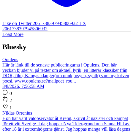
Like on Twitter 2061738397945806932
1
X
2061738397945806932
Load More
Bluesky
Opulens
Här är länk till de senaste publiceringarna i Opulens. Den här
veckan bjuder vi på texter om aktuell lyrik, en litterär klassiker från
DDR, film, Kangas klanger(om punk, psych, synth) samt nyskriven
poesi. www.opulens.se?mailpoet_rou...
8/8/2026, 7:56:58 AM
0
2
1
Niklas Orrenius
Hon har varit valobservatör åt Kreml, skrivit åt nazister och kämpat
för ett vitt Sverige. I dag hoppar Nya Tider-grundaren Sanna Hill av,
efter 18 år i extremhögerns tjänst. Jag hoppas många vill läsa dagens