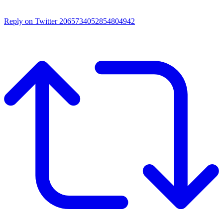
Reply on Twitter 2065734052854804942