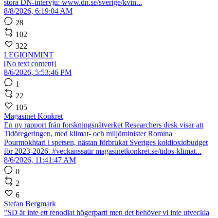
stora DN-intervju: www.dn.se/sverige/kvin...
8/8/2026, 6:19:04 AM
28
102
322
LEGIONMINT
[No text content]
8/6/2026, 5:53:46 PM
1
22
105
Magasinet Konkret
En ny rapport från forskningsnätverket Researchers desk visar att
Tidöregeringen, med klimat- och miljöminister Romina
Pourmokhtari i spetsen, nästan förbrukat Sveriges koldioxidbudget
för 2023-2026. #veckanssatir magasinetkonkret.se/tidos-klimat...
8/6/2026, 11:41:47 AM
0
2
6
Stefan Bergmark
”SD är inte ett renodlat högerparti men det behöver vi inte utveckla