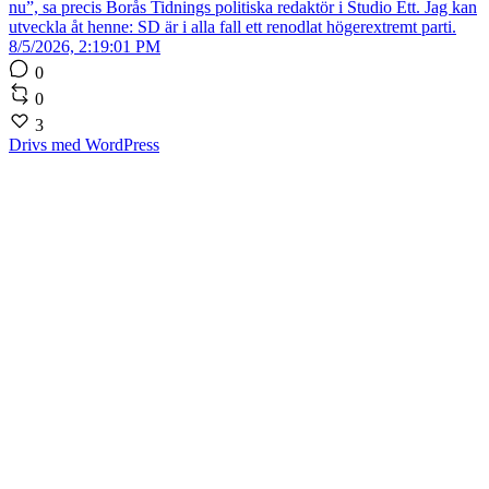
nu”, sa precis Borås Tidnings politiska redaktör i Studio Ett. Jag kan
utveckla åt henne: SD är i alla fall ett renodlat högerextremt parti.
8/5/2026, 2:19:01 PM
0
0
3
Drivs med WordPress