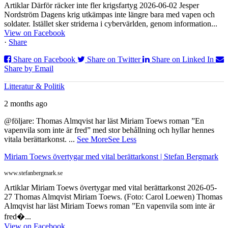
Artiklar Därför räcker inte fler krigsfartyg 2026-06-02 Jesper
Nordström Dagens krig utkämpas inte längre bara med vapen och
soldater. Istället sker striderna i cybervärlden, genom information...
View on Facebook
·
Share
Share on Facebook
Share on Twitter
Share on Linked In
Share by Email
Litteratur & Politik
2 months ago
@följare: Thomas Almqvist har läst Miriam Toews roman ”En
vapenvila som inte är fred” med stor behållning och hyllar hennes
vitala berättarkonst.
...
See More
See Less
Miriam Toews övertygar med vital berättarkonst | Stefan Bergmark
www.stefanbergmark.se
Artiklar Miriam Toews övertygar med vital berättarkonst 2026-05-
27 Thomas Almqvist Miriam Toews. (Foto: Carol Loewen) Thomas
Almqvist har läst Miriam Toews roman ”En vapenvila som inte är
fred�...
View on Facebook