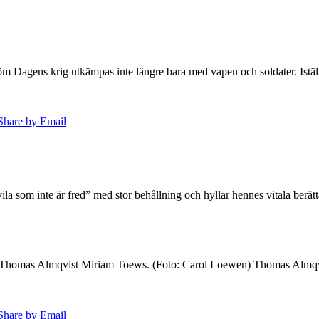
öm Dagens krig utkämpas inte längre bara med vapen och soldater. Iställ
Share by Email
 som inte är fred” med stor behållning och hyllar hennes vitala berät
7 Thomas Almqvist Miriam Toews. (Foto: Carol Loewen) Thomas Almqvi
Share by Email