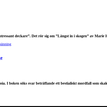
ntressant deckare”. Det rör sig om ”Längst in i skogen” av Marie
pänning
me
ia. I boken söks svar beträffande ett bestialiskt mordfall som skak