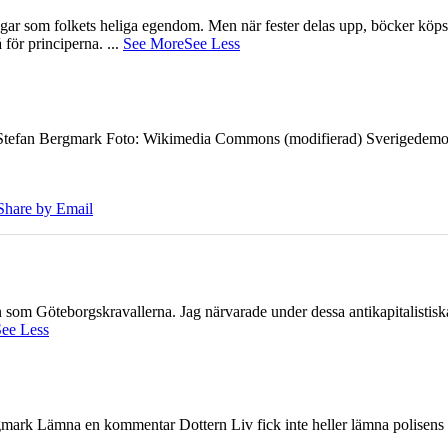
gar som folkets heliga egendom. Men när fester delas upp, böcker köps 
å för principerna.
...
See More
See Less
7 Stefan Bergmark Foto: Wikimedia Commons (modifierad) Sverigedemokra
Share by Email
ien som Göteborgskravallerna. Jag närvarade under dessa antikapitalistis
ee Less
ark Lämna en kommentar Dottern Liv fick inte heller lämna polisens om