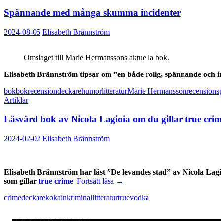
Spännande med många skumma incidenter
2024-08-05
Elisabeth Brännström
Omslaget till Marie Hermanssons aktuella bok.
Elisabeth Brännström tipsar om ”en både rolig, spännande och i
bok
bokrecension
deckare
humor
litteratur
Marie Hermansson
recension
s
Artiklar
Läsvärd bok av Nicola Lagioia om du gillar true cri
2024-02-02
Elisabeth Brännström
Elisabeth Brännström har läst ”De levandes stad” av Nicola Lagio
Läsvärd
som gillar
true crime
.
Fortsätt läsa
→
bok
crime
deckare
kokain
kriminallitteratur
true
vodka
av
Nicola
Lagioia