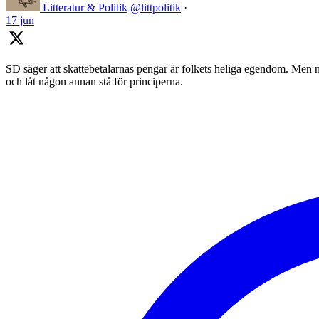
Litteratur & Politik
@littpolitik
·
17 jun
SD säger att skattebetalarnas pengar är folkets heliga egendom. Men nä
och låt någon annan stå för principerna.