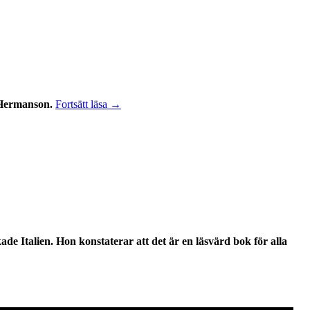
Spännande
 Hermanson.
Fortsätt läsa
→
med
många
skumma
incidenter
ade Italien. Hon konstaterar att det är
en läsvärd bok för alla