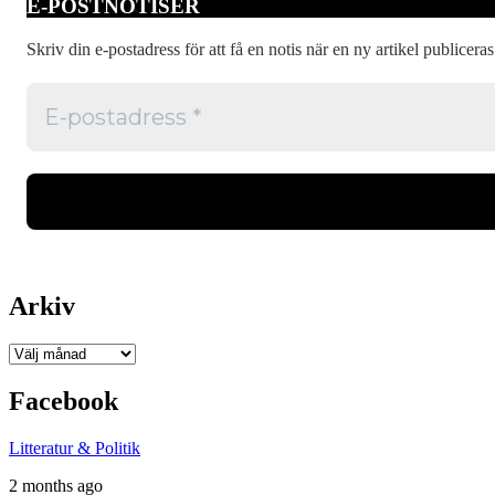
E-POSTNOTISER
om
du
gillar
Skriv din e-postadress för att få en notis när en ny artikel publiceras
true
crime
Arkiv
Arkiv
Facebook
Litteratur & Politik
2 months ago