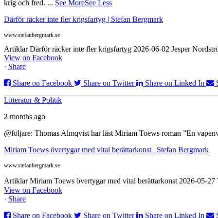
krig och fred.
...
See More
See Less
Därför räcker inte fler krigsfartyg | Stefan Bergmark
www.stefanbergmark.se
Artiklar Därför räcker inte fler krigsfartyg 2026-06-02 Jesper Nordstr
View on Facebook
·
Share
Share on Facebook
Share on Twitter
Share on Linked In
Litteratur & Politik
2 months ago
@följare: Thomas Almqvist har läst Miriam Toews roman ”En vapenvila
Miriam Toews övertygar med vital berättarkonst | Stefan Bergmark
www.stefanbergmark.se
Artiklar Miriam Toews övertygar med vital berättarkonst 2026-05-2
View on Facebook
·
Share
Share on Facebook
Share on Twitter
Share on Linked In