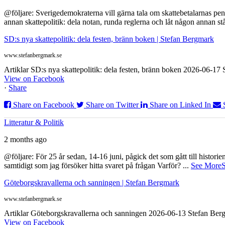
@följare: Sverigedemokraterna vill gärna tala om skattebetalarnas pen
annan skattepolitik: dela notan, runda reglerna och låt någon annan st
SD:s nya skattepolitik: dela festen, bränn boken | Stefan Bergmark
www.stefanbergmark.se
Artiklar SD:s nya skattepolitik: dela festen, bränn boken 2026-06-1
View on Facebook
·
Share
Share on Facebook
Share on Twitter
Share on Linked In
Litteratur & Politik
2 months ago
@följare: För 25 år sedan, 14-16 juni, pågick det som gått till histor
samtidigt som jag försöker hitta svaret på frågan Varför?
...
See More
S
Göteborgskravallerna och sanningen | Stefan Bergmark
www.stefanbergmark.se
Artiklar Göteborgskravallerna och sanningen 2026-06-13 Stefan Bergm
View on Facebook