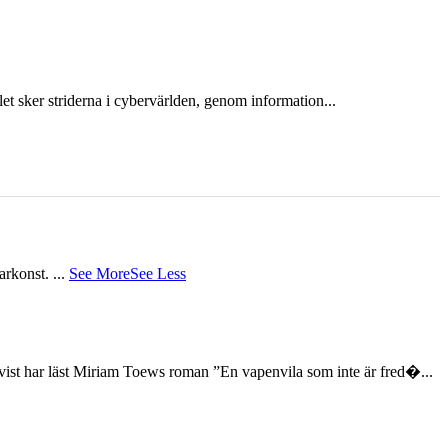
et sker striderna i cybervärlden, genom information...
tarkonst.
...
See More
See Less
st har läst Miriam Toews roman ”En vapenvila som inte är fred�...