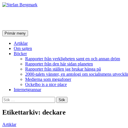
Stefan Bergmark
Sök
Hoppa
Primär meny
till
innehåll
Artiklar
Om sajten
Böcker
Rapporter från verkligheten samt en och annan dröm
Rapporter från den här sidan planeten
Rapporter från ställen jag brukar hänga på
2000-talets vänster, en antologi om socialismens utveckli
Medierna som megafoner
Ockelbo is a nice place
Internetgrannar
Sök
efter:
Etikettarkiv: deckare
Artiklar