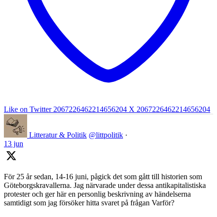
Like on Twitter 2067226462214656204
X
2067226462214656204
Litteratur & Politik
@littpolitik
·
13 jun
För 25 år sedan, 14-16 juni, pågick det som gått till historien som
Göteborgskravallerna. Jag närvarade under dessa antikapitalistiska
protester och ger här en personlig beskrivning av händelserna
samtidigt som jag försöker hitta svaret på frågan Varför?