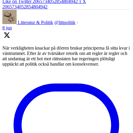
Like on Twitter 2065734052854804942
1
X
2065734052854804942
Litteratur & Politik
@littpolitik
·
8 jun
När verkligheten knackar på dörren brukar principerna få sitta kvar i
väntrummet. Efter år av tvärsäker retorik om att regler är regler och
att undantag är ett hot mot rättsstaten har regeringen plötsligt
upptäckt att politik också handlar om konsekvenser.