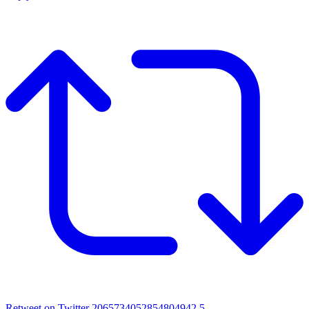
Retweet on Twitter 2065734052854804942
5