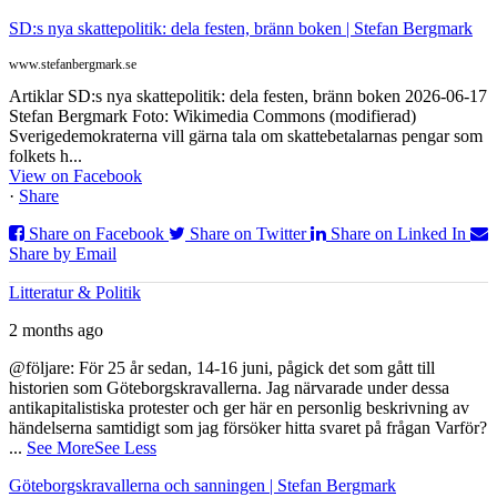
SD:s nya skattepolitik: dela festen, bränn boken | Stefan Bergmark
www.stefanbergmark.se
Artiklar SD:s nya skattepolitik: dela festen, bränn boken 2026-06-17
Stefan Bergmark Foto: Wikimedia Commons (modifierad)
Sverigedemokraterna vill gärna tala om skattebetalarnas pengar som
folkets h...
View on Facebook
·
Share
Share on Facebook
Share on Twitter
Share on Linked In
Share by Email
Litteratur & Politik
2 months ago
@följare: För 25 år sedan, 14-16 juni, pågick det som gått till
historien som Göteborgskravallerna. Jag närvarade under dessa
antikapitalistiska protester och ger här en personlig beskrivning av
händelserna samtidigt som jag försöker hitta svaret på frågan Varför?
...
See More
See Less
Göteborgskravallerna och sanningen | Stefan Bergmark