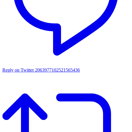
Reply on Twitter 2063977102521565436