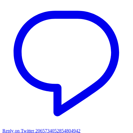
Reply on Twitter 2065734052854804942