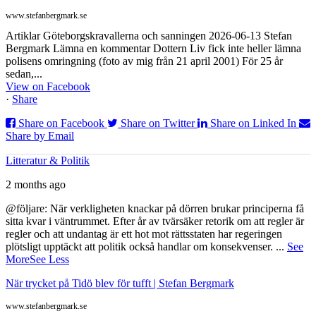
www.stefanbergmark.se
Artiklar Göteborgskravallerna och sanningen 2026-06-13 Stefan
Bergmark Lämna en kommentar Dottern Liv fick inte heller lämna
polisens omringning (foto av mig från 21 april 2001) För 25 år
sedan,...
View on Facebook
·
Share
Share on Facebook
Share on Twitter
Share on Linked In
Share by Email
Litteratur & Politik
2 months ago
@följare: När verkligheten knackar på dörren brukar principerna få
sitta kvar i väntrummet. Efter år av tvärsäker retorik om att regler är
regler och att undantag är ett hot mot rättsstaten har regeringen
plötsligt upptäckt att politik också handlar om konsekvenser.
...
See
More
See Less
När trycket på Tidö blev för tufft | Stefan Bergmark
www.stefanbergmark.se