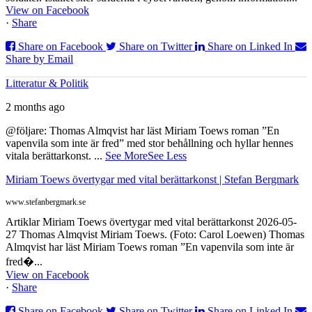
View on Facebook
·
Share
Share on Facebook
Share on Twitter
Share on Linked In
Share by Email
Litteratur & Politik
2 months ago
@följare: Thomas Almqvist har läst Miriam Toews roman ”En
vapenvila som inte är fred” med stor behållning och hyllar hennes
vitala berättarkonst.
...
See More
See Less
Miriam Toews övertygar med vital berättarkonst | Stefan Bergmark
www.stefanbergmark.se
Artiklar Miriam Toews övertygar med vital berättarkonst 2026-05-
27 Thomas Almqvist Miriam Toews. (Foto: Carol Loewen) Thomas
Almqvist har läst Miriam Toews roman ”En vapenvila som inte är
fred�...
View on Facebook
·
Share
Share on Facebook
Share on Twitter
Share on Linked In