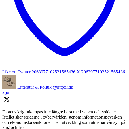
Like on Twitter 2063977102521565436
X
2063977102521565436
Litteratur & Politik
@littpolitik
·
2 jun
Dagens krig utkämpas inte längre bara med vapen och soldater.
Istället sker striderna i cybervärlden, genom informationspåverkan
och ekonomiska sanktioner – en utveckling som utmanar vår syn på
krig och fred.