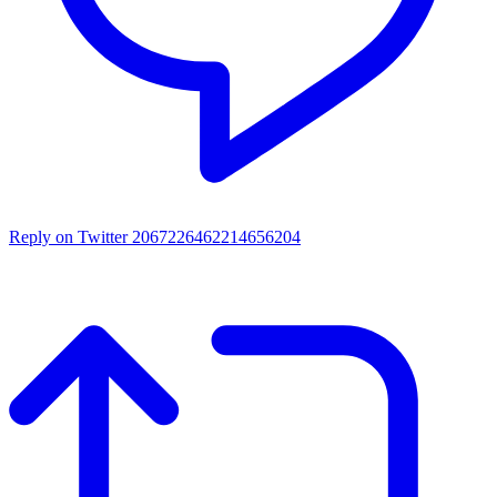
Reply on Twitter 2067226462214656204