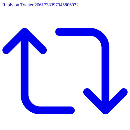
Reply on Twitter 2061738397945806932