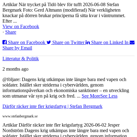
Artiklar När trycket på Tidö blev för tufft 2026-06-08 Stefan
Bergmark Foto: Gerd Altmann (modifierad) När verkligheten
knackar på dörren brukar principerna få sitta kvar i väntrummet.
Efter ...
View on Facebook
·
Share
Share on Facebook
Share on Twitter
Share on Linked In
Share by Email
Litteratur & Politik
2 months ago
@följare: Dagens krig utkämpas inte längre bara med vapen och
soldater. Istället sker striderna i cybervärlden, genom
informationspåverkan och ekonomiska sanktioner – en utveckling
som utmanar vår syn på krig och fred.
...
See More
See Less
Därför räcker inte fler krigsfartyg | Stefan Bergmark
www.stefanbergmark.se
Artiklar Därför räcker inte fler krigsfartyg 2026-06-02 Jesper
Nordström Dagens krig utkämpas inte längre bara med vapen och
soldater. Istället sker striderna i cybervärlden, genom information...