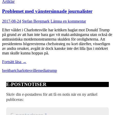
Artiklar
Problemet med vänstersinnade journalister
2017-08-24
Stefan Bergmark
Lämna en kommentar
Efter våldet i Charlottesville har kritiken haglat mot Donald Trump
på grund av att han inte bara gav vit makt-anhängarna utan också de
antirasistiska motdemonstranterna skulden för oroligheterna. Att
presidentens högerextrema chefsstrateg nu kort därefter, visserligen
av andra orsaker, avgått är dock kanske inte det lilla ljus i mörkret
man skulle kunna hoppas på.
Problemet
Fortsätt läsa
→
med
breitbart
charlottesville
media
trump
vänstersinnade
journalister
E-POSTNOTISER
Skriv din e-postadress för att få en notis när en ny artikel
publiceras: