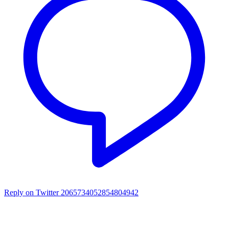
Reply on Twitter 2065734052854804942