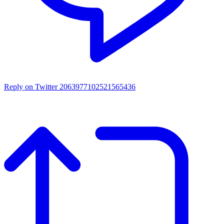
Reply on Twitter 2063977102521565436