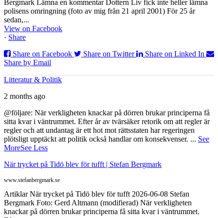
Bergmark Lämna en kommentar Dottern Liv fick inte heller lämna
polisens omringning (foto av mig från 21 april 2001) För 25 år
sedan,...
View on Facebook
·
Share
Share on Facebook
Share on Twitter
Share on Linked In
Share by Email
Litteratur & Politik
2 months ago
@följare: När verkligheten knackar på dörren brukar principerna få
sitta kvar i väntrummet. Efter år av tvärsäker retorik om att regler är
regler och att undantag är ett hot mot rättsstaten har regeringen
plötsligt upptäckt att politik också handlar om konsekvenser.
...
See
More
See Less
När trycket på Tidö blev för tufft | Stefan Bergmark
www.stefanbergmark.se
Artiklar När trycket på Tidö blev för tufft 2026-06-08 Stefan
Bergmark Foto: Gerd Altmann (modifierad) När verkligheten
knackar på dörren brukar principerna få sitta kvar i väntrummet.