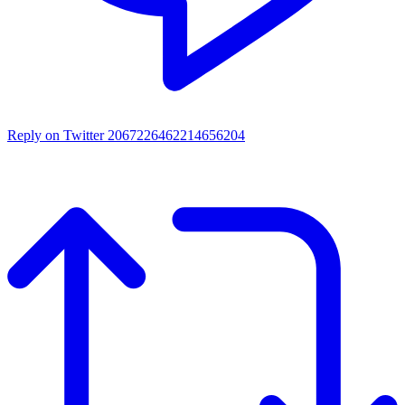
Reply on Twitter 2067226462214656204