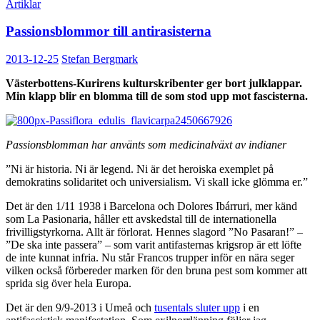
Artiklar
Passionsblommor till antirasisterna
2013-12-25
Stefan Bergmark
Västerbottens-Kurirens kulturskribenter ger bort julklappar.
Min klapp blir en blomma till de som stod upp mot fascisterna.
Passionsblomman har använts som medicinalväxt av indianer
”Ni är historia. Ni är legend. Ni är det heroiska exemplet på
demokratins solidaritet och universialism. Vi skall icke glömma er.”
Det är den 1/11 1938 i Barcelona och Dolores Ibárruri, mer känd
som La Pasionaria, håller ett avskedstal till de internationella
frivilligstyrkorna. Allt är förlorat. Hennes slagord ”No Pasaran!” –
”De ska inte passera” – som varit antifasternas krigsrop är ett löfte
de inte kunnat infria. Nu står Francos trupper inför en nära seger
vilken också förbereder marken för den bruna pest som kommer att
sprida sig över hela Europa.
Det är den 9/9-2013 i Umeå och
tusentals sluter upp
i en