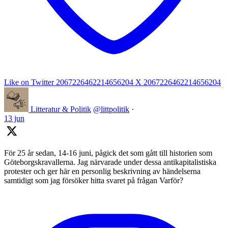
Like on Twitter 2067226462214656204
X
2067226462214656204
Litteratur & Politik
@littpolitik
·
13 jun
För 25 år sedan, 14-16 juni, pågick det som gått till historien som
Göteborgskravallerna. Jag närvarade under dessa antikapitalistiska
protester och ger här en personlig beskrivning av händelserna
samtidigt som jag försöker hitta svaret på frågan Varför?