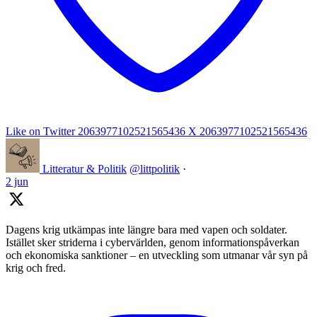
Like on Twitter 2063977102521565436
X
2063977102521565436
Litteratur & Politik
@littpolitik
·
2 jun
Dagens krig utkämpas inte längre bara med vapen och soldater.
Istället sker striderna i cybervärlden, genom informationspåverkan
och ekonomiska sanktioner – en utveckling som utmanar vår syn på
krig och fred.