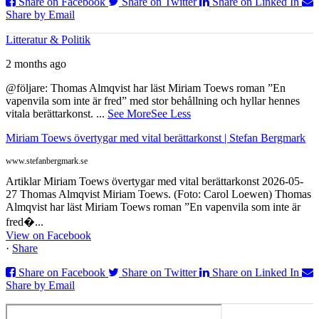
Share on Facebook
Share on Twitter
Share on Linked In
Share by Email
Litteratur & Politik
2 months ago
@följare: Thomas Almqvist har läst Miriam Toews roman ”En
vapenvila som inte är fred” med stor behållning och hyllar hennes
vitala berättarkonst.
...
See More
See Less
Miriam Toews övertygar med vital berättarkonst | Stefan Bergmark
www.stefanbergmark.se
Artiklar Miriam Toews övertygar med vital berättarkonst 2026-05-
27 Thomas Almqvist Miriam Toews. (Foto: Carol Loewen) Thomas
Almqvist har läst Miriam Toews roman ”En vapenvila som inte är
fred�...
View on Facebook
·
Share
Share on Facebook
Share on Twitter
Share on Linked In
Share by Email