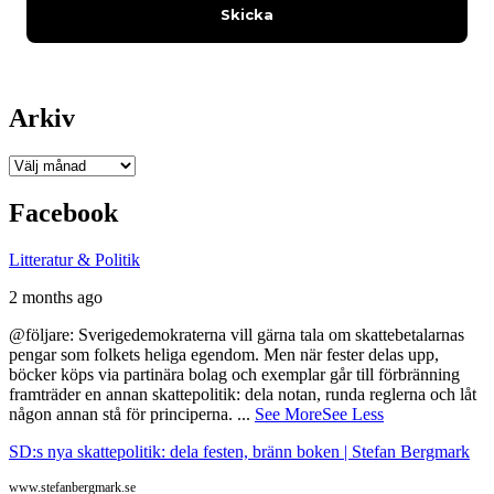
Arkiv
Arkiv
Facebook
Litteratur & Politik
2 months ago
@följare: Sverigedemokraterna vill gärna tala om skattebetalarnas
pengar som folkets heliga egendom. Men när fester delas upp,
böcker köps via partinära bolag och exemplar går till förbränning
framträder en annan skattepolitik: dela notan, runda reglerna och låt
någon annan stå för principerna.
...
See More
See Less
SD:s nya skattepolitik: dela festen, bränn boken | Stefan Bergmark
www.stefanbergmark.se