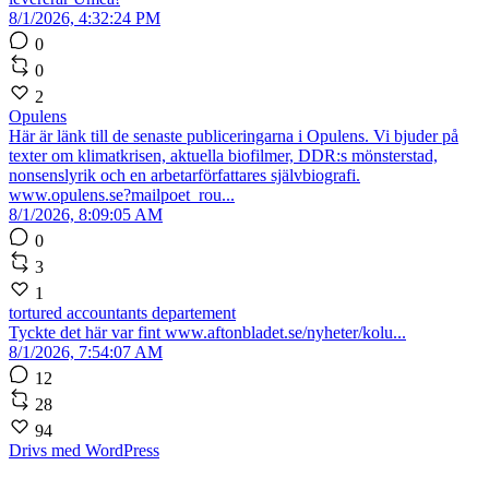
8/1/2026, 4:32:24 PM
0
0
2
Opulens
Här är länk till de senaste publiceringarna i Opulens. Vi bjuder på
texter om klimatkrisen, aktuella biofilmer, DDR:s mönsterstad,
nonsenslyrik och en arbetarförfattares självbiografi.
www.opulens.se?mailpoet_rou...
8/1/2026, 8:09:05 AM
0
3
1
tortured accountants departement
Tyckte det här var fint www.aftonbladet.se/nyheter/kolu...
8/1/2026, 7:54:07 AM
12
28
94
Drivs med WordPress