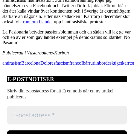
antifascistisk manifestation. Som exilnorrlänning följer jag
händelserna via Facebook och Twitter där folk jublar. För nu blåser
det åter kalla vindar över kontinenten och i Sverige är extremhögern
starkare än någonsin. Efter nazistattacken i Kärrtorp i december slöt
också folk
runt om i landet
upp i antirasistiska protester.
La Pasionaria betyder passionsblomman och en sådan vill jag ge var
och en av er som gav landet exempel på demokratins solidaritet. No
Pasaran!
Publicerad i Västerbottens-Kuriren
antirasism
Barcelona
Dolores
fascism
franco
Ibárruri
inbördesktiget
kärrto
E-POSTNOTISER
Skriv din e-postadress för att få en notis när en ny artikel
publiceras: