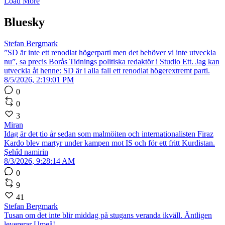
Load More
Bluesky
Stefan Bergmark
”SD är inte ett renodlat högerparti men det behöver vi inte utveckla
nu”, sa precis Borås Tidnings politiska redaktör i Studio Ett. Jag kan
utveckla åt henne: SD är i alla fall ett renodlat högerextremt parti.
8/5/2026, 2:19:01 PM
0
0
3
Miran
Idag är det tio år sedan som malmöiten och internationalisten Firaz
Kardo blev martyr under kampen mot IS och för ett fritt Kurdistan.
Şehîd namirin
8/3/2026, 9:28:14 AM
0
9
41
Stefan Bergmark
Tusan om det inte blir middag på stugans veranda ikväll. Äntligen
levererar Umeå!