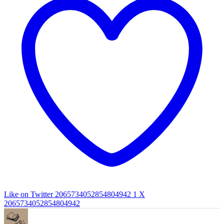
Like on Twitter 2065734052854804942
1
X
2065734052854804942