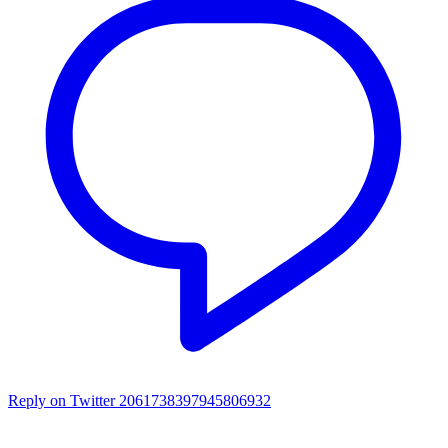
Reply on Twitter 2061738397945806932