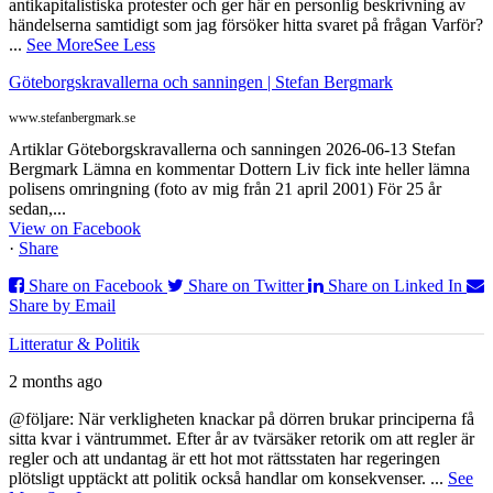
antikapitalistiska protester och ger här en personlig beskrivning av
händelserna samtidigt som jag försöker hitta svaret på frågan Varför?
...
See More
See Less
Göteborgskravallerna och sanningen | Stefan Bergmark
www.stefanbergmark.se
Artiklar Göteborgskravallerna och sanningen 2026-06-13 Stefan
Bergmark Lämna en kommentar Dottern Liv fick inte heller lämna
polisens omringning (foto av mig från 21 april 2001) För 25 år
sedan,...
View on Facebook
·
Share
Share on Facebook
Share on Twitter
Share on Linked In
Share by Email
Litteratur & Politik
2 months ago
@följare: När verkligheten knackar på dörren brukar principerna få
sitta kvar i väntrummet. Efter år av tvärsäker retorik om att regler är
regler och att undantag är ett hot mot rättsstaten har regeringen
plötsligt upptäckt att politik också handlar om konsekvenser.
...
See