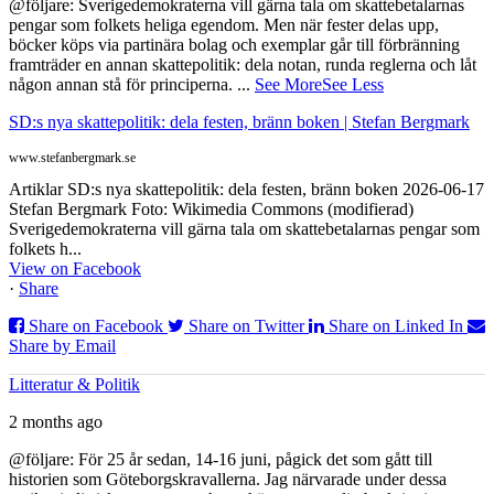
@följare: Sverigedemokraterna vill gärna tala om skattebetalarnas
pengar som folkets heliga egendom. Men när fester delas upp,
böcker köps via partinära bolag och exemplar går till förbränning
framträder en annan skattepolitik: dela notan, runda reglerna och låt
någon annan stå för principerna.
...
See More
See Less
SD:s nya skattepolitik: dela festen, bränn boken | Stefan Bergmark
www.stefanbergmark.se
Artiklar SD:s nya skattepolitik: dela festen, bränn boken 2026-06-17
Stefan Bergmark Foto: Wikimedia Commons (modifierad)
Sverigedemokraterna vill gärna tala om skattebetalarnas pengar som
folkets h...
View on Facebook
·
Share
Share on Facebook
Share on Twitter
Share on Linked In
Share by Email
Litteratur & Politik
2 months ago
@följare: För 25 år sedan, 14-16 juni, pågick det som gått till
historien som Göteborgskravallerna. Jag närvarade under dessa