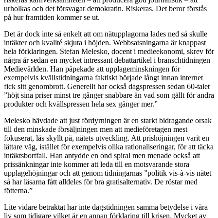
urholkas och det försvagar demokratin. Riskeras. Det beror förstås
på hur framtiden kommer se ut.
Det är dock inte så enkelt att om nätupplagorna lades ned så skulle
intäkter och kvalité skjuta i höjden. Webbsatsningarna är knappast
hela förklaringen. Stefan Melesko, docent i medieekonomi, skrev för
några år sedan en mycket intressant debattartikel i branschtidningen
Medievärlden. Han påpekade att upplageminskningen för
exempelvis kvällstidningarna faktiskt började långt innan internet
fick sitt genombrott. Generellt har också dagspressen sedan 60-talet
”höjt sina priser minst tre gånger snabbare än vad som gällt för andra
produkter och kvällspressen hela sex gånger mer.”
Melesko hävdade att just fördyrningen är en starkt bidragande orsak
till den minskade försäljningen men att medieföretagen mest
fokuserat, läs skyllt på, nätets utveckling. Att prishöjningen varit en
lättare väg, istället för exempelvis olika rationaliseringar, för att täcka
intäktsbortfall. Han antydde en ond spiral men menade också att
prissänkningar inte kommer att leda till en motsvarande stora
upplagehöjningar och att genom tidningarnas ”politik vis-à-vis nätet
så har läsarna fått alldeles för bra gratisalternativ. De röstar med
fötterna.”
Lite vidare betraktat har inte dagstidningen samma betydelse i våra
liv som tidigare vilket är en annan förklaring till krisen. Mycket av