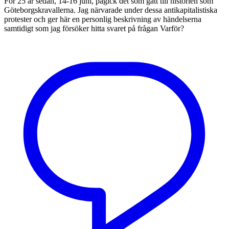
För 25 år sedan, 14-16 juni, pågick det som gått till historien som
Göteborgskravallerna. Jag närvarade under dessa antikapitalistiska
protester och ger här en personlig beskrivning av händelserna
samtidigt som jag försöker hitta svaret på frågan Varför?