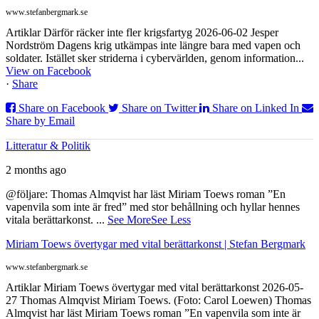
www.stefanbergmark.se
Artiklar Därför räcker inte fler krigsfartyg 2026-06-02 Jesper
Nordström Dagens krig utkämpas inte längre bara med vapen och
soldater. Istället sker striderna i cybervärlden, genom information...
View on Facebook
·
Share
Share on Facebook
Share on Twitter
Share on Linked In
Share by Email
Litteratur & Politik
2 months ago
@följare: Thomas Almqvist har läst Miriam Toews roman ”En
vapenvila som inte är fred” med stor behållning och hyllar hennes
vitala berättarkonst.
...
See More
See Less
Miriam Toews övertygar med vital berättarkonst | Stefan Bergmark
www.stefanbergmark.se
Artiklar Miriam Toews övertygar med vital berättarkonst 2026-05-
27 Thomas Almqvist Miriam Toews. (Foto: Carol Loewen) Thomas
Almqvist har läst Miriam Toews roman ”En vapenvila som inte är