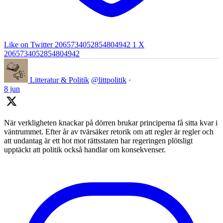
Like on Twitter 2065734052854804942
1
X
2065734052854804942
Litteratur & Politik
@littpolitik
·
8 jun
När verkligheten knackar på dörren brukar principerna få sitta kvar i
väntrummet. Efter år av tvärsäker retorik om att regler är regler och
att undantag är ett hot mot rättsstaten har regeringen plötsligt
upptäckt att politik också handlar om konsekvenser.