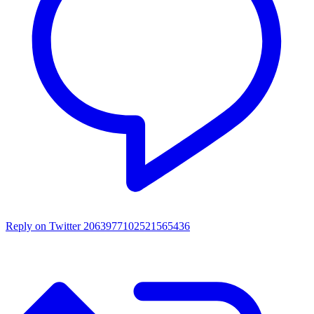
Reply on Twitter 2063977102521565436