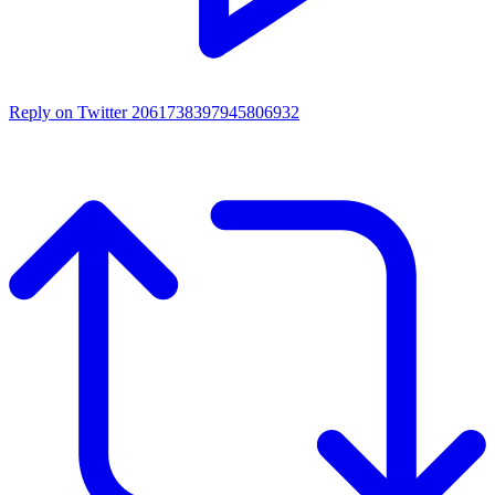
Reply on Twitter 2061738397945806932