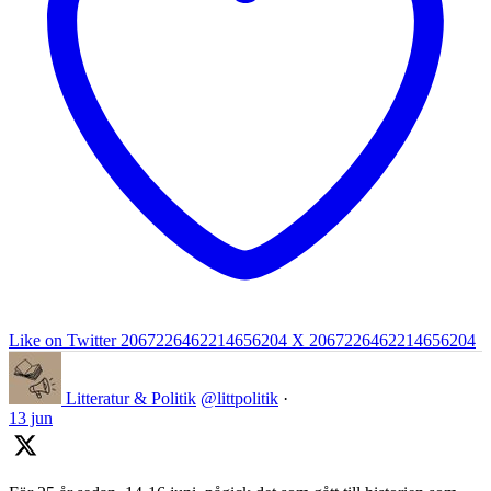
Like on Twitter 2067226462214656204
X
2067226462214656204
Litteratur & Politik
@littpolitik
·
13 jun