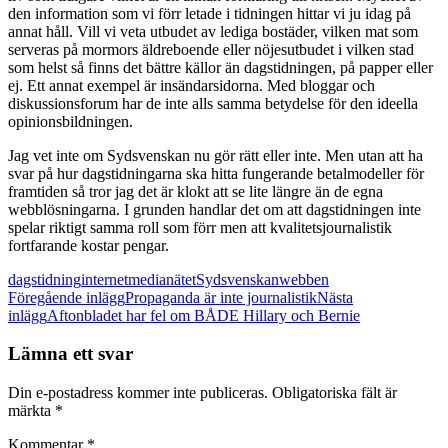
den information som vi förr letade i tidningen hittar vi ju idag på
annat håll. Vill vi veta utbudet av lediga bostäder, vilken mat som
serveras på mormors äldreboende eller nöjesutbudet i vilken stad
som helst så finns det bättre källor än dagstidningen, på papper eller
ej. Ett annat exempel är insändarsidorna. Med bloggar och
diskussionsforum har de inte alls samma betydelse för den ideella
opinionsbildningen.
Jag vet inte om Sydsvenskan nu gör rätt eller inte. Men utan att ha
svar på hur dagstidningarna ska hitta fungerande betalmodeller för
framtiden så tror jag det är klokt att se lite längre än de egna
webblösningarna. I grunden handlar det om att dagstidningen inte
spelar riktigt samma roll som förr men att kvalitetsjournalistik
fortfarande kostar pengar.
dagstidning
internet
media
nätet
Sydsvenskan
webben
Inläggsnavigering
Föregående inlägg
Propaganda är inte journalistik
Nästa
inlägg
Aftonbladet har fel om BÅDE Hillary och Bernie
Lämna ett svar
Din e-postadress kommer inte publiceras.
Obligatoriska fält är
märkta
*
Kommentar
*