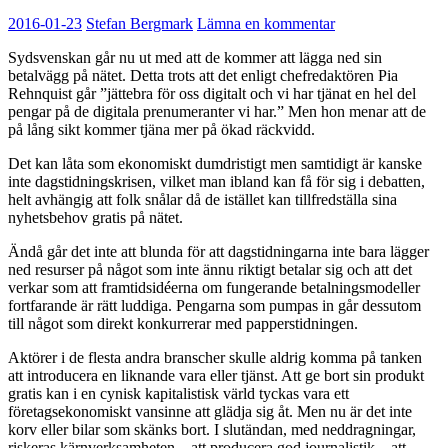
2016-01-23
Stefan Bergmark
Lämna en kommentar
Sydsvenskan går nu ut med att de kommer att lägga ned sin
betalvägg på nätet. Detta trots att det enligt chefredaktören Pia
Rehnquist går ”jättebra för oss digitalt och vi har tjänat en hel del
pengar på de digitala prenumeranter vi har.” Men hon menar att de
på lång sikt kommer tjäna mer på ökad räckvidd.
Det kan låta som ekonomiskt dumdristigt men samtidigt är kanske
inte dagstidningskrisen, vilket man ibland kan få för sig i debatten,
helt avhängig att folk snålar då de istället kan tillfredställa sina
nyhetsbehov gratis på nätet.
Ändå går det inte att blunda för att dagstidningarna inte bara lägger
ned resurser på något som inte ännu riktigt betalar sig och att det
verkar som att framtidsidéerna om fungerande betalningsmodeller
fortfarande är rätt luddiga. Pengarna som pumpas in går dessutom
till något som direkt konkurrerar med papperstidningen.
Aktörer i de flesta andra branscher skulle aldrig komma på tanken
att introducera en liknande vara eller tjänst. Att ge bort sin produkt
gratis kan i en cynisk kapitalistisk värld tyckas vara ett
företagsekonomiskt vansinne att glädja sig åt. Men nu är det inte
korv eller bilar som skänks bort. I slutändan, med neddragningar,
riskeras kärnverksamheten – att producera god journalistik – att