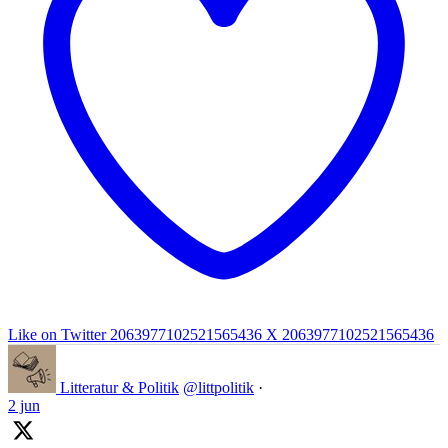
Like on Twitter 2063977102521565436
X
2063977102521565436
Litteratur & Politik
@littpolitik
·
2 jun