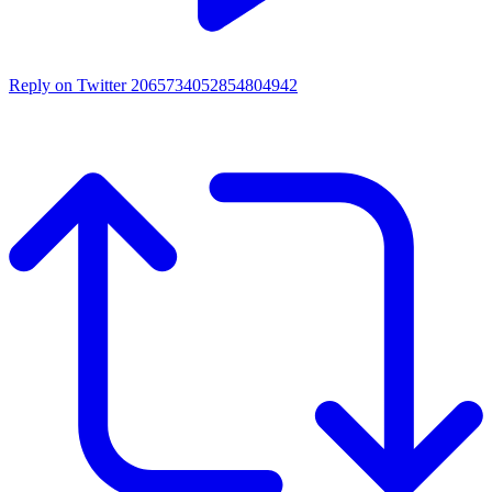
Reply on Twitter 2065734052854804942