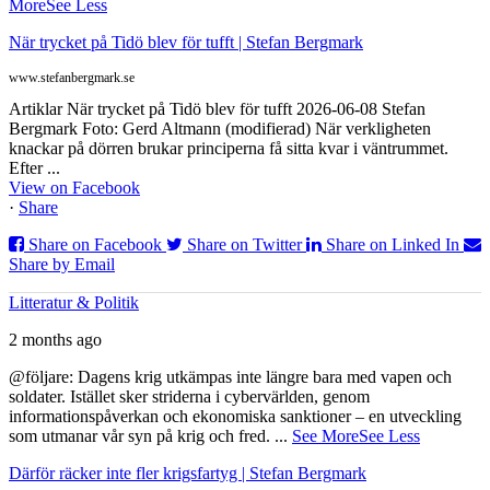
More
See Less
När trycket på Tidö blev för tufft | Stefan Bergmark
www.stefanbergmark.se
Artiklar När trycket på Tidö blev för tufft 2026-06-08 Stefan
Bergmark Foto: Gerd Altmann (modifierad) När verkligheten
knackar på dörren brukar principerna få sitta kvar i väntrummet.
Efter ...
View on Facebook
·
Share
Share on Facebook
Share on Twitter
Share on Linked In
Share by Email
Litteratur & Politik
2 months ago
@följare: Dagens krig utkämpas inte längre bara med vapen och
soldater. Istället sker striderna i cybervärlden, genom
informationspåverkan och ekonomiska sanktioner – en utveckling
som utmanar vår syn på krig och fred.
...
See More
See Less
Därför räcker inte fler krigsfartyg | Stefan Bergmark