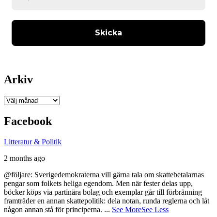
Arkiv
Arkiv
Facebook
Litteratur & Politik
2 months ago
@följare: Sverigedemokraterna vill gärna tala om skattebetalarnas
pengar som folkets heliga egendom. Men när fester delas upp,
böcker köps via partinära bolag och exemplar går till förbränning
framträder en annan skattepolitik: dela notan, runda reglerna och låt
någon annan stå för principerna.
...
See More
See Less