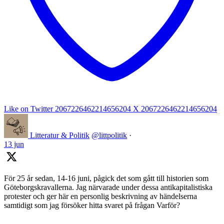
Like on Twitter 2067226462214656204
X
2067226462214656204
Litteratur & Politik
@littpolitik
·
13 jun
För 25 år sedan, 14-16 juni, pågick det som gått till historien som
Göteborgskravallerna. Jag närvarade under dessa antikapitalistiska
protester och ger här en personlig beskrivning av händelserna
samtidigt som jag försöker hitta svaret på frågan Varför?