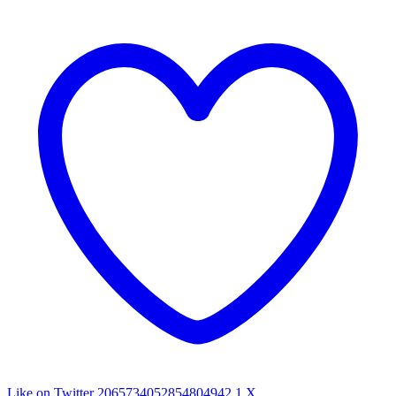
Like on Twitter 2065734052854804942
1
X