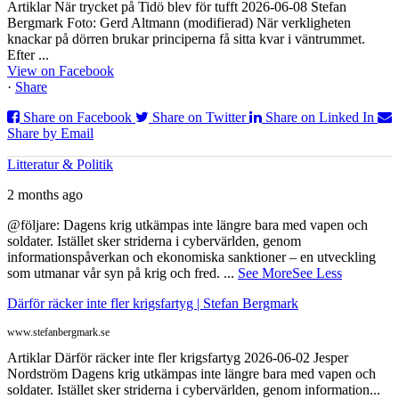
Artiklar När trycket på Tidö blev för tufft 2026-06-08 Stefan
Bergmark Foto: Gerd Altmann (modifierad) När verkligheten
knackar på dörren brukar principerna få sitta kvar i väntrummet.
Efter ...
View on Facebook
·
Share
Share on Facebook
Share on Twitter
Share on Linked In
Share by Email
Litteratur & Politik
2 months ago
@följare: Dagens krig utkämpas inte längre bara med vapen och
soldater. Istället sker striderna i cybervärlden, genom
informationspåverkan och ekonomiska sanktioner – en utveckling
som utmanar vår syn på krig och fred.
...
See More
See Less
Därför räcker inte fler krigsfartyg | Stefan Bergmark
www.stefanbergmark.se
Artiklar Därför räcker inte fler krigsfartyg 2026-06-02 Jesper
Nordström Dagens krig utkämpas inte längre bara med vapen och
soldater. Istället sker striderna i cybervärlden, genom information...