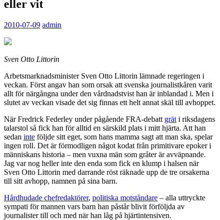
eller vit
2010-07-09
admin
Sven Otto Littorin
Arbetsmarknadsminister Sven Otto Littorin lämnade regeringen i
veckan. Först angav han som orsak att svenska journalistkåren varit
allt för närgångna under den vårdnadstvist han är inblandad i. Men i
slutet av veckan visade det sig finnas ett helt annat skäl till avhoppet.
När Fredrick Federley under pågående FRA-debatt
grät
i riksdagens
talarstol så fick han för alltid en särskild plats i mitt hjärta. Att han
sedan
inte
följde sitt eget, som hans mamma sagt att man ska, spelar
ingen roll. Det är förmodligen något kodat från primitivare epoker i
människans historia – men vuxna män som gråter är avväpnande.
Jag var nog heller inte den enda som fick en klump i halsen när
Sven Otto Littorin med darrande röst räknade upp de tre orsakerna
till sitt avhopp, namnen på sina barn.
Hårdhudade chefredaktörer
,
politiska motståndare
– alla uttryckte
sympati för mannen vars barn han påstår blivit förföljda av
journalister till och med när han låg på hjärtintensiven.