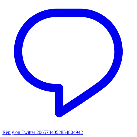
Reply on Twitter 2065734052854804942