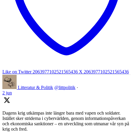
Like on Twitter 2063977102521565436
X
2063977102521565436
Litteratur & Politik
@littpolitik
·
2 jun
Dagens krig utkämpas inte längre bara med vapen och soldater.
Istället sker striderna i cybervärlden, genom informationspåverkan
och ekonomiska sanktioner – en utveckling som utmanar vår syn på
krig och fred.