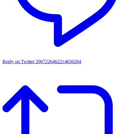
Reply on Twitter 2067226462214656204