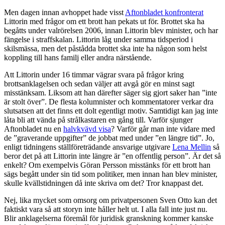
Men dagen innan avhoppet hade visst
Aftonbladet konfronterat
Littorin med frågor om ett brott han pekats ut för. Brottet ska ha
begåtts under valrörelsen 2006, innan Littorin blev minister, och har
fängelse i straffskalan. Littorin låg under samma tidsperiod i
skilsmässa, men det påstådda brottet ska inte ha någon som helst
koppling till hans familj eller andra närstående.
Att Littorin under 16 timmar vägrar svara på frågor kring
brottsanklagelsen och sedan väljer att avgå gör en minst sagt
misstänksam. Liksom att han därefter säger sig gjort saker han ”inte
är stolt över”. De flesta kolumnister och kommentatorer verkar dra
slutsatsen att det finns ett dolt egentligt motiv. Samtidigt kan jag inte
låta bli att vända på strålkastaren en gång till. Varför sjunger
Aftonbladet nu en
halvkvävd visa
? Varför går man inte vidare med
de ”graverande uppgifter” de jobbat med under ”en längre tid”. Jo,
enligt tidningens ställföreträdande ansvarige utgivare
Lena Mellin
så
beror det på att Littorin inte längre är ”en offentlig person”. Är det så
enkelt? Om exempelvis Göran Persson misstänks för ett brott han
sägs begått under sin tid som politiker, men innan han blev minister,
skulle kvällstidningen då inte skriva om det? Tror knappast det.
Nej, lika mycket som omsorg om privatpersonen Sven Otto kan det
faktiskt vara så att storyn inte håller helt ut. I alla fall inte just nu.
Blir anklagelserna föremål för juridisk granskning kommer kanske