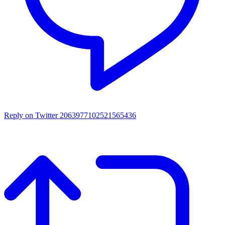
Reply on Twitter 2063977102521565436