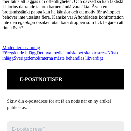
mer fakta att läggas ut i offentligheten. Och oavsett så kan faktiskt
Littorins darrande tal om barnen ändå vara äkta. Även en
brottsmisstänkt pappa kan ha känslor och ett motiv för avhoppet
behöver inte utesluta flera. Kanske var Aftonbladets konfrontation
inte den
egentliga
orsaken utan bara droppen som fick bägaren att
rinna över?
Moderaterna
sanning
Inläggsnavigering
Föregående inlägg
Det nya medielandskapet skapar stress
Nästa
inlägg
Sverigedemokraterna måste behandlas likvärdigt
E-POSTNOTISER
Skriv din e-postadress för att få en notis när en ny artikel
publiceras: