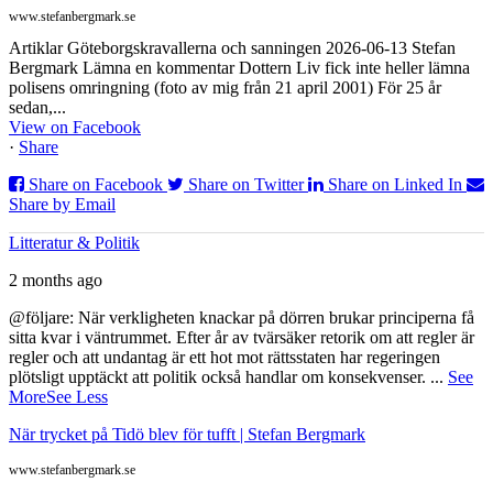
www.stefanbergmark.se
Artiklar Göteborgskravallerna och sanningen 2026-06-13 Stefan
Bergmark Lämna en kommentar Dottern Liv fick inte heller lämna
polisens omringning (foto av mig från 21 april 2001) För 25 år
sedan,...
View on Facebook
·
Share
Share on Facebook
Share on Twitter
Share on Linked In
Share by Email
Litteratur & Politik
2 months ago
@följare: När verkligheten knackar på dörren brukar principerna få
sitta kvar i väntrummet. Efter år av tvärsäker retorik om att regler är
regler och att undantag är ett hot mot rättsstaten har regeringen
plötsligt upptäckt att politik också handlar om konsekvenser.
...
See
More
See Less
När trycket på Tidö blev för tufft | Stefan Bergmark
www.stefanbergmark.se