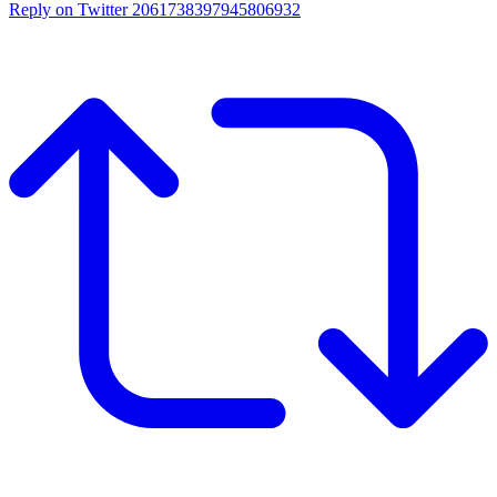
Reply on Twitter 2061738397945806932