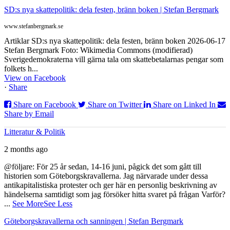
SD:s nya skattepolitik: dela festen, bränn boken | Stefan Bergmark
www.stefanbergmark.se
Artiklar SD:s nya skattepolitik: dela festen, bränn boken 2026-06-17
Stefan Bergmark Foto: Wikimedia Commons (modifierad)
Sverigedemokraterna vill gärna tala om skattebetalarnas pengar som
folkets h...
View on Facebook
·
Share
Share on Facebook
Share on Twitter
Share on Linked In
Share by Email
Litteratur & Politik
2 months ago
@följare: För 25 år sedan, 14-16 juni, pågick det som gått till
historien som Göteborgskravallerna. Jag närvarade under dessa
antikapitalistiska protester och ger här en personlig beskrivning av
händelserna samtidigt som jag försöker hitta svaret på frågan Varför?
...
See More
See Less
Göteborgskravallerna och sanningen | Stefan Bergmark