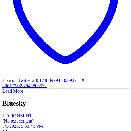
Like on Twitter 2061738397945806932
1
X
2061738397945806932
Load More
Bluesky
LEGIONMINT
[No text content]
8/6/2026, 5:53:46 PM