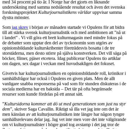
med 34 procent på tio år. I Norge har det gjorts en liknande
undersökning med samma nedslående resultat och även det svenska
forskningsprojektet
Kulturjournalistikens världar
uppvisar samma
dystra mönster.
Som
jag skrev
i början av månaden startade vi Opulens för att bidra
till att stärka svensk kulturjournalistik och med ambitionen att ”nå ut
i landet” . Vi vill göra ett brett kulturmagasin med mindre fokus på
de debatter som upptar den del av tyckonomin som utgörs av
opinionsbildande kulturskribenter företrädesvis bosatta i de tre
storstäderna, men desto större på själva konstverken. Det vill säga på
böcker, filmer, pjäser etcetera. Idag publicerar Opulens tio artiklar
om dagen, sex dagar i veckan med huvudsakligen det fokuset.
Givetvis har kulturjournalistiken en opinionsbildande roll, krönikor i
samhällsfrågor har också i Opulens en given plats. Men de allt
vanligare snabba responserna på vad som för stunden diskuteras i de
sociala medierna har en baksida – Det tär på ofta begränsade
resurser som kunde fördelas på ett annat sätt.
”
Kultursidorna kommer att dö ut med generationen som just nu styr
dem
”, skriver Saga Cavallin. Riktigt så illa vet jag inte om det är
men känslan av att kulturjournalistiken inte längre har någon tyngre
samhällsrelevans delar jag. Jag vet inte men vore det inte välgörande
om vi kulturjournalister i högre grad tog avstamp i det jag tror de