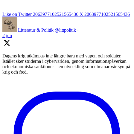
Like on Twitter 2063977102521565436
X
2063977102521565436
Litteratur & Politik
@littpolitik
·
2 jun
Dagens krig utkämpas inte längre bara med vapen och soldater.
Istället sker striderna i cybervärlden, genom informationspåverkan
och ekonomiska sanktioner – en utveckling som utmanar vår syn på
krig och fred.