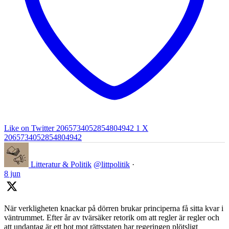
Like on Twitter 2065734052854804942
1
X
2065734052854804942
Litteratur & Politik
@littpolitik
·
8 jun
När verkligheten knackar på dörren brukar principerna få sitta kvar i
väntrummet. Efter år av tvärsäker retorik om att regler är regler och
att undantag är ett hot mot rättsstaten har regeringen plötsligt