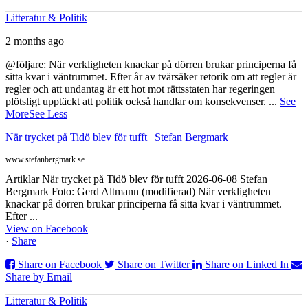
Litteratur & Politik
2 months ago
@följare: När verkligheten knackar på dörren brukar principerna få
sitta kvar i väntrummet. Efter år av tvärsäker retorik om att regler är
regler och att undantag är ett hot mot rättsstaten har regeringen
plötsligt upptäckt att politik också handlar om konsekvenser.
...
See
More
See Less
När trycket på Tidö blev för tufft | Stefan Bergmark
www.stefanbergmark.se
Artiklar När trycket på Tidö blev för tufft 2026-06-08 Stefan
Bergmark Foto: Gerd Altmann (modifierad) När verkligheten
knackar på dörren brukar principerna få sitta kvar i väntrummet.
Efter ...
View on Facebook
·
Share
Share on Facebook
Share on Twitter
Share on Linked In
Share by Email
Litteratur & Politik