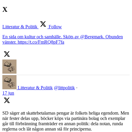
X
Litteratur & Politik
Follow
En sida om kultur och samhälle. Sköts av @Bergmark. Obunden
vänster. https://t.co/FmRQ8pF7fa
Litteratur & Politik
@littpolitik
·
17 jun
SD säger att skattebetalarnas pengar är folkets heliga egendom. Men
när fester delas upp, böcker köps via partinära bolag och exemplar
går till förbränning framträder en annan politik: dela notan, runda
reglerna och låt någon annan stå för principerna.