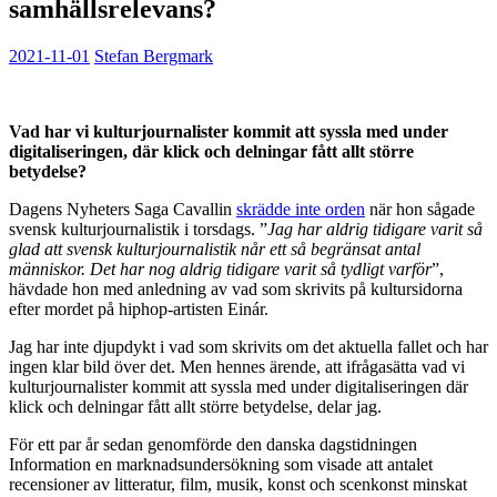
samhällsrelevans?
2021-11-01
Stefan Bergmark
Vad har vi kulturjournalister kommit att syssla med under
digitaliseringen, där klick och delningar fått allt större
betydelse?
Dagens Nyheters Saga Cavallin
skrädde inte orden
när hon sågade
svensk kulturjournalistik i torsdags. ”
Jag har aldrig tidigare varit så
glad att svensk kulturjournalistik når ett så begränsat antal
människor. Det har nog aldrig tidigare varit så tydligt varför
”,
hävdade hon med anledning av vad som skrivits på kultursidorna
efter mordet på hiphop-artisten Einár.
Jag har inte djupdykt i vad som skrivits om det aktuella fallet och har
ingen klar bild över det. Men hennes ärende, att ifrågasätta vad vi
kulturjournalister kommit att syssla med under digitaliseringen där
klick och delningar fått allt större betydelse, delar jag.
För ett par år sedan genomförde den danska dagstidningen
Information en marknadsundersökning som visade att antalet
recensioner av litteratur, film, musik, konst och scenkonst minskat