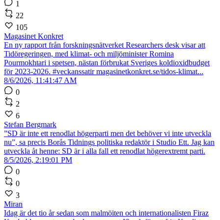
1
22
105
Magasinet Konkret
En ny rapport från forskningsnätverket Researchers desk visar att
Tidöregeringen, med klimat- och miljöminister Romina
Pourmokhtari i spetsen, nästan förbrukat Sveriges koldioxidbudget
för 2023-2026. #veckanssatir magasinetkonkret.se/tidos-klimat...
8/6/2026, 11:41:47 AM
0
2
6
Stefan Bergmark
”SD är inte ett renodlat högerparti men det behöver vi inte utveckla
nu”, sa precis Borås Tidnings politiska redaktör i Studio Ett. Jag kan
utveckla åt henne: SD är i alla fall ett renodlat högerextremt parti.
8/5/2026, 2:19:01 PM
0
0
3
Miran
Idag är det tio år sedan som malmöiten och internationalisten Firaz