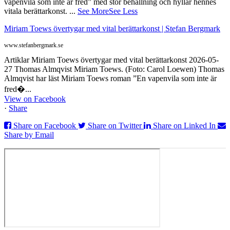
vapenvila som inte är fred” med stor behållning och hyllar hennes
vitala berättarkonst.
...
See More
See Less
Miriam Toews övertygar med vital berättarkonst | Stefan Bergmark
www.stefanbergmark.se
Artiklar Miriam Toews övertygar med vital berättarkonst 2026-05-
27 Thomas Almqvist Miriam Toews. (Foto: Carol Loewen) Thomas
Almqvist har läst Miriam Toews roman ”En vapenvila som inte är
fred�...
View on Facebook
·
Share
Share on Facebook
Share on Twitter
Share on Linked In
Share by Email