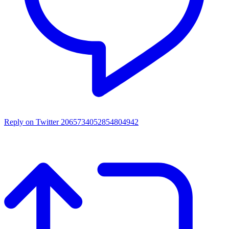
Reply on Twitter 2065734052854804942