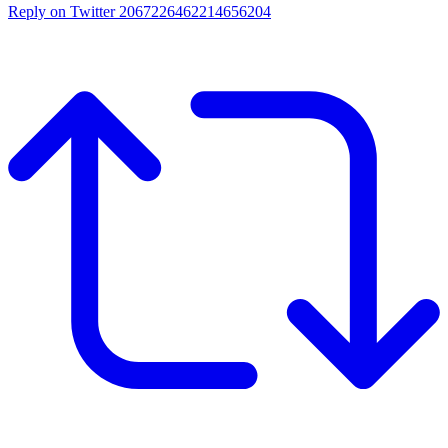
Reply on Twitter 2067226462214656204