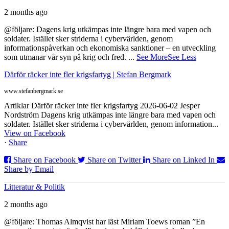
2 months ago
@följare: Dagens krig utkämpas inte längre bara med vapen och
soldater. Istället sker striderna i cybervärlden, genom
informationspåverkan och ekonomiska sanktioner – en utveckling
som utmanar vår syn på krig och fred.
...
See More
See Less
Därför räcker inte fler krigsfartyg | Stefan Bergmark
www.stefanbergmark.se
Artiklar Därför räcker inte fler krigsfartyg 2026-06-02 Jesper
Nordström Dagens krig utkämpas inte längre bara med vapen och
soldater. Istället sker striderna i cybervärlden, genom information...
View on Facebook
·
Share
Share on Facebook
Share on Twitter
Share on Linked In
Share by Email
Litteratur & Politik
2 months ago
@följare: Thomas Almqvist har läst Miriam Toews roman ”En