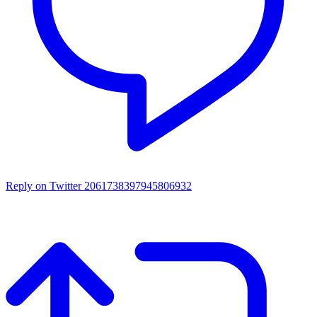
Reply on Twitter 2061738397945806932