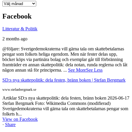
Arkiv
Facebook
Litteratur & Politik
2 months ago
@följare: Sverigedemokraterna vill gärna tala om skattebetalarnas
pengar som folkets heliga egendom. Men när fester delas upp,
böcker köps via partinära bolag och exemplar går till förbränning
framträder en annan skattepolitik: dela notan, runda reglerna och låt
någon annan stå för principerna.
...
See More
See Less
SD:s nya skattepolitik: dela festen, bränn boken | Stefan Bergmark
www.stefanbergmark.se
Artiklar SD:s nya skattepolitik: dela festen, bränn boken 2026-06-17
Stefan Bergmark Foto: Wikimedia Commons (modifierad)
Sverigedemokraterna vill gärna tala om skattebetalarnas pengar som
folkets h...
View on Facebook
·
Share