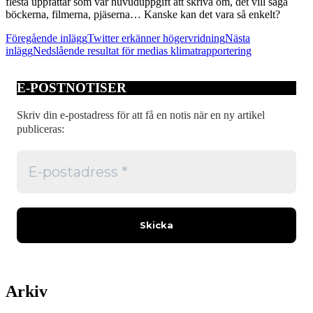
flesta uppfattar som vår huvuduppgift att skriva om, det vill säga
böckerna, filmerna, pjäserna… Kanske kan det vara så enkelt?
Inläggsnavigering
Föregående inlägg
Twitter erkänner högervridning
Nästa
inlägg
Nedslående resultat för medias klimatrapportering
E-POSTNOTISER
Skriv din e-postadress för att få en notis när en ny artikel
publiceras:
Arkiv