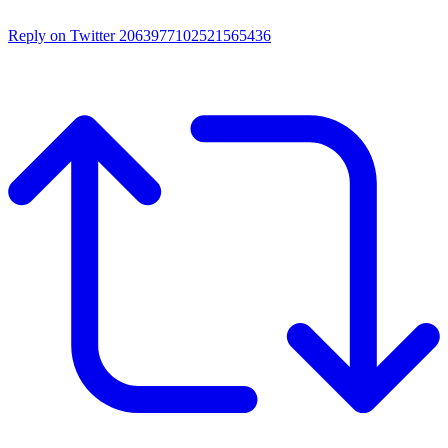
Reply on Twitter 2063977102521565436