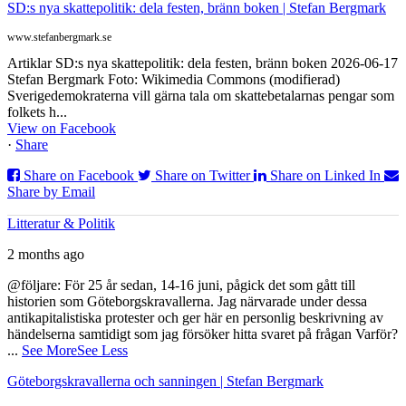
SD:s nya skattepolitik: dela festen, bränn boken | Stefan Bergmark
www.stefanbergmark.se
Artiklar SD:s nya skattepolitik: dela festen, bränn boken 2026-06-17
Stefan Bergmark Foto: Wikimedia Commons (modifierad)
Sverigedemokraterna vill gärna tala om skattebetalarnas pengar som
folkets h...
View on Facebook
·
Share
Share on Facebook
Share on Twitter
Share on Linked In
Share by Email
Litteratur & Politik
2 months ago
@följare: För 25 år sedan, 14-16 juni, pågick det som gått till
historien som Göteborgskravallerna. Jag närvarade under dessa
antikapitalistiska protester och ger här en personlig beskrivning av
händelserna samtidigt som jag försöker hitta svaret på frågan Varför?
...
See More
See Less
Göteborgskravallerna och sanningen | Stefan Bergmark