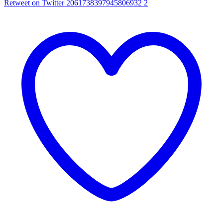
Retweet on Twitter 2061738397945806932
2