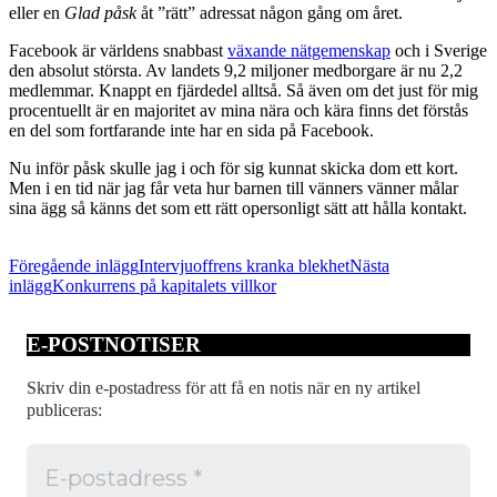
eller en
Glad påsk
åt ”rätt” adressat någon gång om året.
Facebook är världens snabbast
växande nätgemenskap
och i Sverige
den absolut största. Av landets 9,2 miljoner medborgare är nu 2,2
medlemmar. Knappt en fjärdedel alltså. Så även om det just för mig
procentuellt är en majoritet av mina nära och kära finns det förstås
en del som fortfarande inte har en sida på Facebook.
Nu inför påsk skulle jag i och för sig kunnat skicka dom ett kort.
Men i en tid när jag får veta hur barnen till vänners vänner målar
sina ägg så känns det som ett rätt opersonligt sätt att hålla kontakt.
Inläggsnavigering
Föregående inlägg
Intervjuoffrens kranka blekhet
Nästa
inlägg
Konkurrens på kapitalets villkor
E-POSTNOTISER
Skriv din e-postadress för att få en notis när en ny artikel
publiceras: