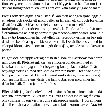
finns en gemensam nämnare i att det i bägge fallen handlar om just
det där inringandet av en krets nära och kära samt ytligare bekanta.
Precis som den digitala vänlistan så kan man antingen själv lägga till
en adress och skicka ett julkort eller så får man ett kort och förväntas
då att återgälda. Oftast sker det väl också, men med ett års
fördröjning istället för ett hastigt musklick. De flesta är nog här mer
återhållsamma än den genomsnittliga facebookanvändaren som i nio
fall av tio förmodligen har betydligt fler facebookvänner än bekanta
de skulle bemöda sig att skicka ett kort till. Det är lite bestyr med jul-
eller påskkort, särskilt om man gör dem själv, och dessutom kostar ju
portot.
På gott och ont upplever jag det nästan som att Facebook förändrar
min biografi. Plötsligt märker jag att korrespondensen med en
klasskamrat, som jag när det begav sig knappt lade märke till, är
betydligt större än med den som då var min bästis. Det hade aldrig
hänt på julkortens tid. Då hade barndomsbästisen, även om åren gått
och jag inte längre ens visste var han jobbar eller med vilka han
delar hushåll, fått ett julkort. Punkt slut.
Eller så blir jag facebookvän med kusinens fru men inte kusinen då
han inte är medlem. Vilket kan resultera i att det mesta jag får veta
om kusinens liv går via hustruns statusuppdateringar. Trots allt kan
det bli en närmare relation än vad som skulle komma av ett
God jul