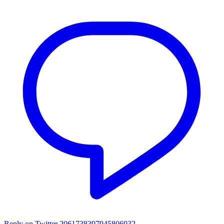
Reply on Twitter 2061738397945806932