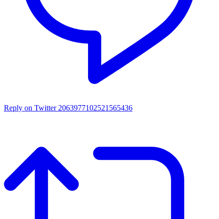
Reply on Twitter 2063977102521565436