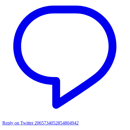
Reply on Twitter 2065734052854804942