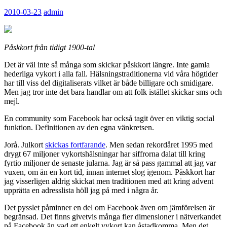
2010-03-23
admin
Påskkort från tidigt 1900-tal
Det är väl inte så många som skickar påskkort längre. Inte gamla
hederliga vykort i alla fall. Hälsningstraditionerna vid våra högtider
har till viss del digitaliserats vilket är både billigare och smidigare.
Men jag tror inte det bara handlar om att folk istället skickar sms och
mejl.
En community som Facebook har också tagit över en viktig social
funktion. Definitionen av den egna vänkretsen.
Jorå. Julkort
skickas fortfarande
. Men sedan rekordåret 1995 med
drygt 67 miljoner vykortshälsningar har siffrorna dalat till kring
fyrtio miljoner de senaste jularna. Jag är så pass gammal att jag var
vuxen, om än en kort tid, innan internet slog igenom. Påskkort har
jag visserligen aldrig skickat men traditionen med att kring advent
upprätta en adresslista höll jag på med i några år.
Det pysslet påminner en del om Facebook även om jämförelsen är
begränsad. Det finns givetvis många fler dimensioner i nätverkandet
på Facebook än vad ett enkelt vykort kan åstadkomma. Men det