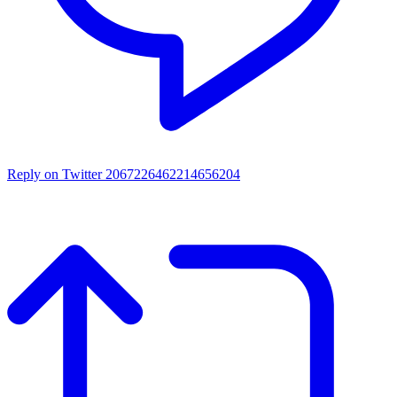
Reply on Twitter 2067226462214656204