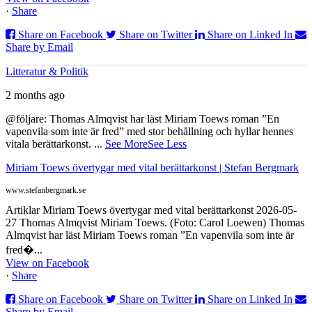
·
Share
Share on Facebook
Share on Twitter
Share on Linked In
Share by Email
Litteratur & Politik
2 months ago
@följare: Thomas Almqvist har läst Miriam Toews roman ”En
vapenvila som inte är fred” med stor behållning och hyllar hennes
vitala berättarkonst.
...
See More
See Less
Miriam Toews övertygar med vital berättarkonst | Stefan Bergmark
www.stefanbergmark.se
Artiklar Miriam Toews övertygar med vital berättarkonst 2026-05-
27 Thomas Almqvist Miriam Toews. (Foto: Carol Loewen) Thomas
Almqvist har läst Miriam Toews roman ”En vapenvila som inte är
fred�...
View on Facebook
·
Share
Share on Facebook
Share on Twitter
Share on Linked In
Share by Email