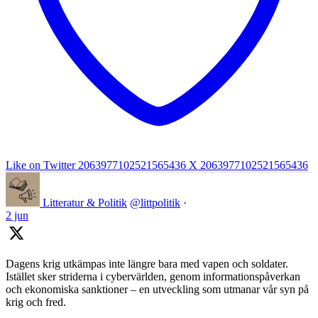
Like on Twitter 2063977102521565436
X
2063977102521565436
Litteratur & Politik
@littpolitik
·
2 jun
Dagens krig utkämpas inte längre bara med vapen och soldater.
Istället sker striderna i cybervärlden, genom informationspåverkan
och ekonomiska sanktioner – en utveckling som utmanar vår syn på
krig och fred.