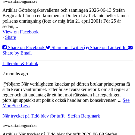
www.stefanbergmark.se
Artiklar Göteborgskravallerna och sanningen 2026-06-13 Stefan
Bergmark Lämna en kommentar Dottern Liv fick inte heller lämna
polisens omringning (foto av mig från 21 april 2001) För 25 år
sedan,...
View on Facebook
·
Share
Share on Facebook
Share on Twitter
Share on Linked In
Share by Email
Litteratur & Politik
2 months ago
@följare: När verkligheten knackar på dörren brukar principerna få
sitta kvar i väntrummet. Efter år av tvärsäker retorik om att regler är
regler och att undantag är ett hot mot rättsstaten har regeringen
plötsligt upptäckt att politik också handlar om konsekvenser.
...
See
More
See Less
När trycket på Tidö blev för tufft | Stefan Bergmark
www.stefanbergmark.se
Artiklar När trycket på Tidö blev för tufft 2026-06-08 Stefan