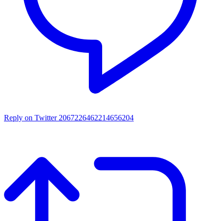
Reply on Twitter 2067226462214656204