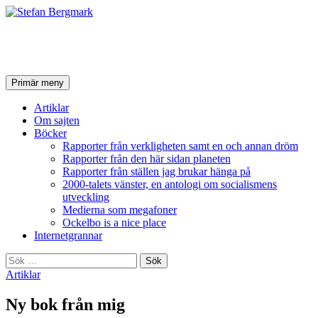
Stefan Bergmark
Sök
Hoppa
Primär meny
till
innehåll
Artiklar
Om sajten
Böcker
Rapporter från verkligheten samt en och annan dröm
Rapporter från den här sidan planeten
Rapporter från ställen jag brukar hänga på
2000-talets vänster, en antologi om socialismens
utveckling
Medierna som megafoner
Ockelbo is a nice place
Internetgrannar
Sök
efter:
Artiklar
Ny bok från mig