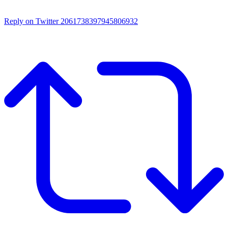
Reply on Twitter 2061738397945806932