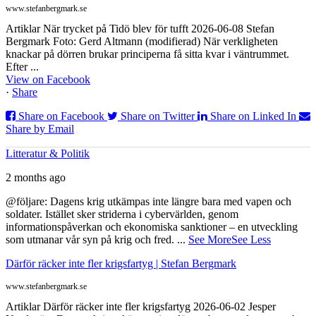
www.stefanbergmark.se
Artiklar När trycket på Tidö blev för tufft 2026-06-08 Stefan
Bergmark Foto: Gerd Altmann (modifierad) När verkligheten
knackar på dörren brukar principerna få sitta kvar i väntrummet.
Efter ...
View on Facebook
·
Share
Share on Facebook
Share on Twitter
Share on Linked In
Share by Email
Litteratur & Politik
2 months ago
@följare: Dagens krig utkämpas inte längre bara med vapen och
soldater. Istället sker striderna i cybervärlden, genom
informationspåverkan och ekonomiska sanktioner – en utveckling
som utmanar vår syn på krig och fred.
...
See More
See Less
Därför räcker inte fler krigsfartyg | Stefan Bergmark
www.stefanbergmark.se
Artiklar Därför räcker inte fler krigsfartyg 2026-06-02 Jesper