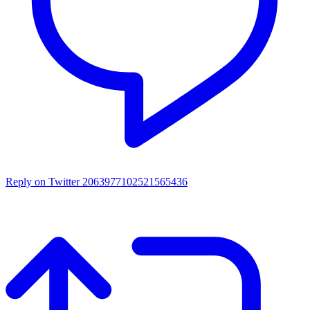
Reply on Twitter 2063977102521565436