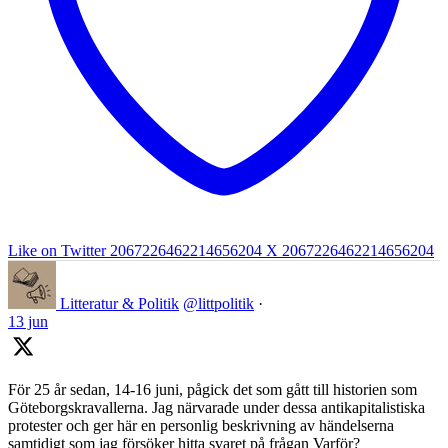
Like on Twitter 2067226462214656204
X
2067226462214656204
Litteratur & Politik
@littpolitik
·
13 jun
För 25 år sedan, 14-16 juni, pågick det som gått till historien som
Göteborgskravallerna. Jag närvarade under dessa antikapitalistiska
protester och ger här en personlig beskrivning av händelserna
samtidigt som jag försöker hitta svaret på frågan Varför?