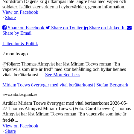
Nordström Dagens krig utkämpas inte längre bara med vapen och
soldater. Istället sker striderna i cybervärlden, genom information...
View on Facebook
·
Share
Share on Facebook
Share on Twitter
Share on Linked In
Share by Email
Litteratur & Politik
2 months ago
@följare: Thomas Almqvist har läst Miriam Toews roman ”En
vapenvila som inte är fred” med stor behållning och hyllar hennes
vitala berättarkonst.
...
See More
See Less
Miriam Toews övertygar med vital berättarkonst | Stefan Bergmark
www.stefanbergmark.se
Artiklar Miriam Toews övertygar med vital berättarkonst 2026-05-
27 Thomas Almqvist Miriam Toews. (Foto: Carol Loewen) Thomas
Almqvist har läst Miriam Toews roman ”En vapenvila som inte är
fred�...
View on Facebook
·
Share