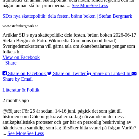
någon annan stå för principerna.
...
See More
See Less
SD:s nya skattepolitik: dela festen, bränn boken | Stefan Bergmark
www.stefanbergmark.se
Artiklar SD:s nya skattepolitik: dela festen, bränn boken 2026-06-17
Stefan Bergmark Foto: Wikimedia Commons (modifierad)
Sverigedemokraterna vill gärna tala om skattebetalarnas pengar som
folkets h...
View on Facebook
·
Share
Share on Facebook
Share on Twitter
Share on Linked In
Share by Email
Litteratur & Politik
2 months ago
@följare: För 25 år sedan, 14-16 juni, pågick det som gått till
historien som Göteborgskravallerna. Jag närvarade under dessa
antikapitalistiska protester och ger här en personlig beskrivning av
händelserna samtidigt som jag försöker hitta svaret på frågan Varför?
...
See More
See Less