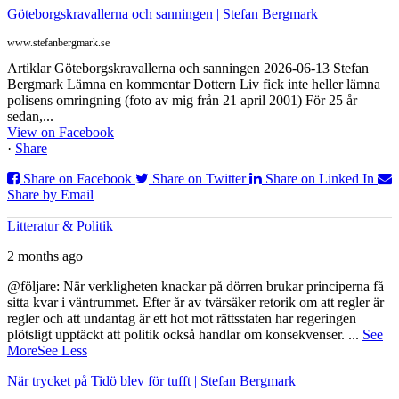
Göteborgskravallerna och sanningen | Stefan Bergmark
www.stefanbergmark.se
Artiklar Göteborgskravallerna och sanningen 2026-06-13 Stefan
Bergmark Lämna en kommentar Dottern Liv fick inte heller lämna
polisens omringning (foto av mig från 21 april 2001) För 25 år
sedan,...
View on Facebook
·
Share
Share on Facebook
Share on Twitter
Share on Linked In
Share by Email
Litteratur & Politik
2 months ago
@följare: När verkligheten knackar på dörren brukar principerna få
sitta kvar i väntrummet. Efter år av tvärsäker retorik om att regler är
regler och att undantag är ett hot mot rättsstaten har regeringen
plötsligt upptäckt att politik också handlar om konsekvenser.
...
See
More
See Less
När trycket på Tidö blev för tufft | Stefan Bergmark