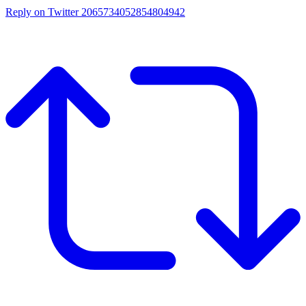
Reply on Twitter 2065734052854804942