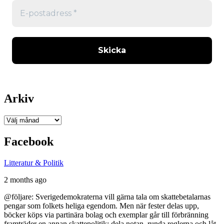
Arkiv
Arkiv
Facebook
Litteratur & Politik
2 months ago
@följare: Sverigedemokraterna vill gärna tala om skattebetalarnas
pengar som folkets heliga egendom. Men när fester delas upp,
böcker köps via partinära bolag och exemplar går till förbränning
framträder en annan skattepolitik: dela notan, runda reglerna och låt