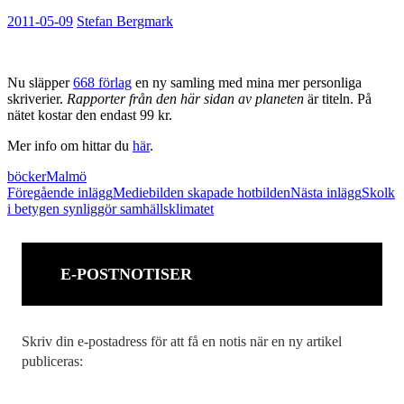
2011-05-09
Stefan Bergmark
Nu släpper
668 förlag
en ny samling med mina mer personliga
skriverier.
Rapporter från den här sidan av planeten
är titeln. På
nätet kostar den endast 99 kr.
Mer info om hittar du
här
.
böcker
Malmö
Inläggsnavigering
Föregående inlägg
Mediebilden skapade hotbilden
Nästa inlägg
Skolk
i betygen synliggör samhällsklimatet
E-POSTNOTISER
Skriv din e-postadress för att få en notis när en ny artikel
publiceras: