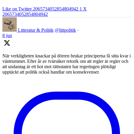
Like on Twitter 2065734052854804942
1
X
2065734052854804942
Litteratur & Politik
@littpolitik
·
8 jun
När verkligheten knackar på dörren brukar principerna få sitta kvar i
väntrummet. Efter år av tvärsäker retorik om att regler är regler och
att undantag är ett hot mot rättsstaten har regeringen plötsligt
upptäckt att politik också handlar om konsekvenser.