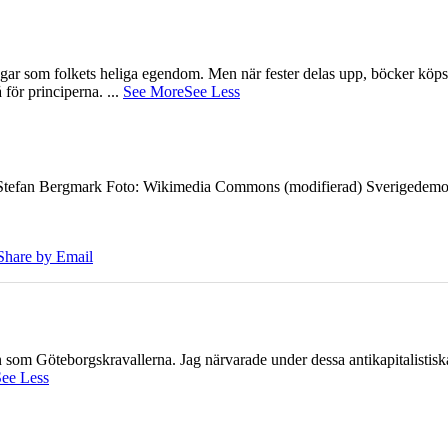
gar som folkets heliga egendom. Men när fester delas upp, böcker köps 
å för principerna.
...
See More
See Less
7 Stefan Bergmark Foto: Wikimedia Commons (modifierad) Sverigedemokra
Share by Email
ien som Göteborgskravallerna. Jag närvarade under dessa antikapitalistis
ee Less