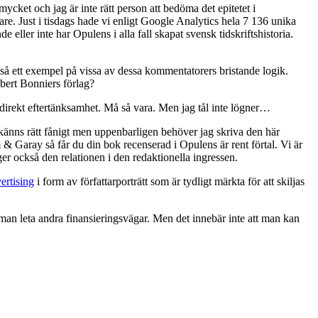
ycket och jag är inte rätt person att bedöma det epitetet i
re. Just i tisdags hade vi enligt Google Analytics hela 7 136 unika
eller inte har Opulens i alla fall skapat svensk tidskriftshistoria.
å ett exempel på vissa av dessa kommentatorers bristande logik.
bert Bonniers förlag?
irekt eftertänksamhet. Må så vara. Men jag tål inte lögner…
t känns rätt fånigt men uppenbarligen behöver jag skriva den här
 Garay så får du din bok recenserad i Opulens är rent förtal. Vi är
r också den relationen i den redaktionella ingressen.
ertising
i form av författarporträtt som är tydligt märkta för att skiljas
 man leta andra finansieringsvägar. Men det innebär inte att man kan