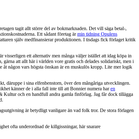
agen tagit allt större del av bokmarknaden. Det vill säga betal-,
uktionskostnaderna. Ett sådant företag är
min tidning Opulens
ttaren själv medfinansierar produktionen. I tisdags fick förlaget kritik
visserligen ett alternativ men många väljer istället att idag köpa in
gärna att allt här i världen vore gratis och delades solidariskt, men i
nare åt någon vars högsta önskan är en muskulös kropp. Lite mer logik
sikt, däruppe i sina elfenbenstorn, över den mångåriga utvecklingen.
het känner de i alla fall inte till att Bonnier numera har
en
 Kultur och en handfull andra gamla finförlag. Jag får dock tillägga
d.
sutgivning är betydligt vanligare än vad folk tror. De stora förlagen
lighet ofta underordnad de killgissningar, här snarare