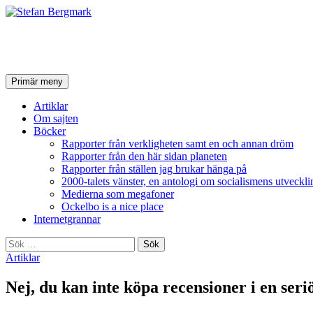
Stefan Bergmark
Sök
Hoppa
Primär meny
till
innehåll
Artiklar
Om sajten
Böcker
Rapporter från verkligheten samt en och annan dröm
Rapporter från den här sidan planeten
Rapporter från ställen jag brukar hänga på
2000-talets vänster, en antologi om socialismens utveckli
Medierna som megafoner
Ockelbo is a nice place
Internetgrannar
Sök
efter:
Artiklar
Nej, du kan inte köpa recensioner i en seriö