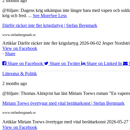
2 months ago
@följare: Dagens krig utkämpas inte längre bara med vapen och soldat
krig och fred.
...
See More
See Less
Därför räcker inte fler krigsfartyg | Stefan Bergmark
www.stefanbergmark.se
Artiklar Därför räcker inte fler krigsfartyg 2026-06-02 Jesper Nordstr
View on Facebook
·
Share
Share on Facebook
Share on Twitter
Share on Linked In
Litteratur & Politik
2 months ago
@följare: Thomas Almqvist har läst Miriam Toews roman ”En vapenvila
Miriam Toews övertygar med vital berättarkonst | Stefan Bergmark
www.stefanbergmark.se
Artiklar Miriam Toews övertygar med vital berättarkonst 2026-05-2
View on Facebook