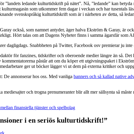
för ”landets ledande kulturtidskrift på nätet”. Nå, ”ledande” kan betyda m
tt kulturmagasin som utkommer fem dagar i veckan och har tusentals läsa
nde svenskspråkig kulturtidskrift som är i närheten av detta, så ledande 
 Garay också, som namnet antyder, äger halva Ekström & Garay, är ocks
kligt. Hört talas om att Dagens Nyheter finns i samma ägarsfär som Al
r dagligdags. Snabbheten på Twitter, Facebook osv premierar ju inte d
redaktör för fanzines, tidskrifter och oberoende medier längre än så. De
 kommentatorerna påstår att om du köper ett utgivningspaket i Ekström &
edarbetare ger ut böcker lägger vi ut dem på externa kritiker och uppge
t: De annonserar hos oss. Med vanliga
banners och så kallad native adv
ka mediesajter och trogna prenumeranter blir allt mer sällsynta så måste
 mellan finansiella tjänster och spelbolag
sioner i en seriös kulturtidskrift!”
ark