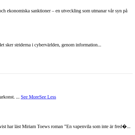
n och ekonomiska sanktioner – en utveckling som utmanar vår syn på
et sker striderna i cybervärlden, genom information...
tarkonst.
...
See More
See Less
st har läst Miriam Toews roman ”En vapenvila som inte är fred�...