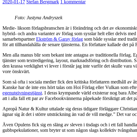
2020-01-17
Stefan Bergmark
1 kommentar
Foto: Justyna Andryszek
Medie- liksom förlagsbranschen är i förändring och det av ekonomiskt 
hybrid- och andra varianter av förlag som sysslar helt eller delvis med
samarbetspartner
Ekström & Garay förlag
som både sysslar med traditi
för att tillhandahålla de senare tjänsterna. En författare kallade det p
Men alla manus blir som bekant inte antagna av traditionella förlag. E
tjänster som textredigering, layout, marknadsföring och distribution. S
den krassa verklighet vi lever i förstår jag inte varför det skulle va
vore önskvärt.
Som så ofta i sociala medier fick den kritiska författaren medhåll av 
Kanske har de inte ens hört talas om Hoi Förlag eller Vulkan som efter 
egenutgivningstjänst
. I deras krympande värld existerar nog bara Albe
att i alla fall ett par av Facebookvännerna påpekade försiktigt att det 
Apropå Natur & Kultur uttalade sig deras tidigare förläggare Christian
ägnar sig åt det i större utsträckning än vad de vill medge.” Det var o
Även Opulens fick sig en släng av sleven i tisdags och i ett fall handla
gubbspekulationer, som bryter ut som någon slags kollektiv tvångshan