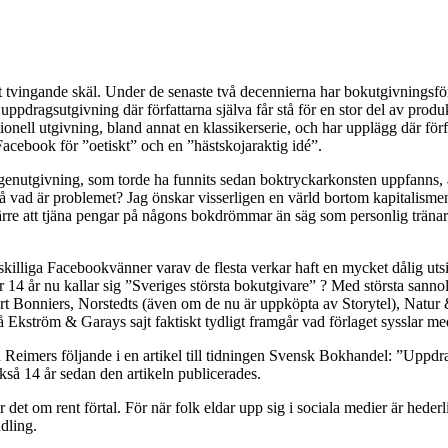
tvingande skäl. Under de senaste två decennierna har bokutgivningsföret
 uppdragsutgivning där författarna själva får stå för en stor del av prod
onell utgivning, bland annat en klassikerserie, och har upplägg där förfa
å Facebook för ”oetiskt” och en ”hästskojaraktig idé”.
genutgivning, som torde ha funnits sedan boktryckarkonsten uppfanns, är 
å vad är problemet? Jag önskar visserligen en värld bortom kapitalismen, 
ra värre att tjäna pengar på någons bokdrömmar än säg som personlig trä
åtskilliga Facebookvänner varav de flesta verkar haft en mycket dålig ut
14 år nu kallar sig ”Sveriges största bokutgivare” ? Med största sannolik
rt Bonniers, Norstedts (även om de nu är uppköpta av Storytel), Natur &
på Ekström & Garays sajt faktiskt tydligt framgår vad förlaget sysslar me
 Reimers följande i en artikel till tidningen Svensk Bokhandel: ”Uppdrag
ckså 14 år sedan den artikeln publicerades.
r det om rent förtal. För när folk eldar upp sig i sociala medier är heder
dling.