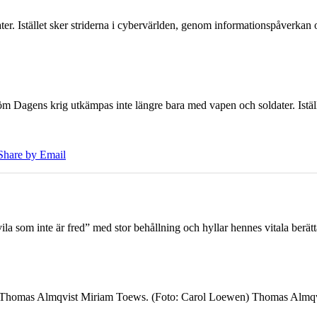
er. Istället sker striderna i cybervärlden, genom informationspåverka
öm Dagens krig utkämpas inte längre bara med vapen och soldater. Iställ
Share by Email
 som inte är fred” med stor behållning och hyllar hennes vitala berät
7 Thomas Almqvist Miriam Toews. (Foto: Carol Loewen) Thomas Almqvi