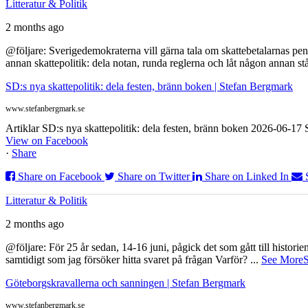
Litteratur & Politik
2 months ago
@följare: Sverigedemokraterna vill gärna tala om skattebetalarnas pen
annan skattepolitik: dela notan, runda reglerna och låt någon annan st
SD:s nya skattepolitik: dela festen, bränn boken | Stefan Bergmark
www.stefanbergmark.se
Artiklar SD:s nya skattepolitik: dela festen, bränn boken 2026-06-1
View on Facebook
·
Share
Share on Facebook
Share on Twitter
Share on Linked In
Litteratur & Politik
2 months ago
@följare: För 25 år sedan, 14-16 juni, pågick det som gått till histor
samtidigt som jag försöker hitta svaret på frågan Varför?
...
See More
S
Göteborgskravallerna och sanningen | Stefan Bergmark
www.stefanbergmark.se