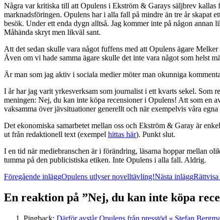
Några var kritiska till att Opulens i Ekström & Garays säljbrev kallas 
marknadsföringen. Opulens har i alla fall på mindre än tre år skapat e
besök. Under ett enda dygn alltså. Jag kommer inte på någon annan likna
Måhända skryt men likväl sant.
Att det sedan skulle vara något fuffens med att Opulens ägare Melker
Även om vi hade samma ägare skulle det inte vara något som helst mär
Är man som jag aktiv i sociala medier möter man okunniga kommentare
I år har jag varit yrkesverksam som journalist i ett kvarts sekel. Som 
meningen: Nej, du kan inte köpa recensioner i Opulens! Att som en av
vaksamma över jävsituationer generellt och när exempelvis våra egna m
Det ekonomiska samarbetet mellan oss och Ekström & Garay är enkel
ut från redaktionell text (exempel
hittas här
). Punkt slut.
I en tid när mediebranschen är i förändring, läsarna hoppar mellan oli
tumma på den publicistiska etiken. Inte Opulens i alla fall. Aldrig.
Inläggsnavigering
Föregående inlägg
Opulens utlyser novelltävling!
Nästa inlägg
Rättvisa
En reaktion på ”Nej, du kan inte köpa recen
Pingback:
Därför avstår Opulens från presstöd « Stefan Bergm