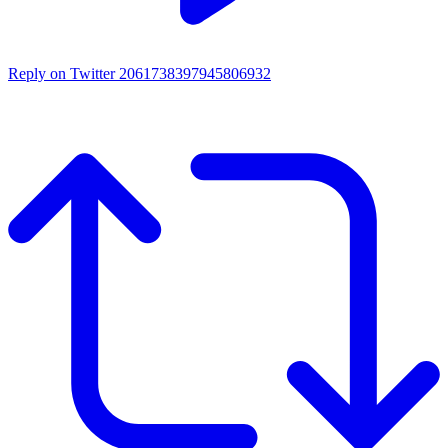
Reply on Twitter 2061738397945806932