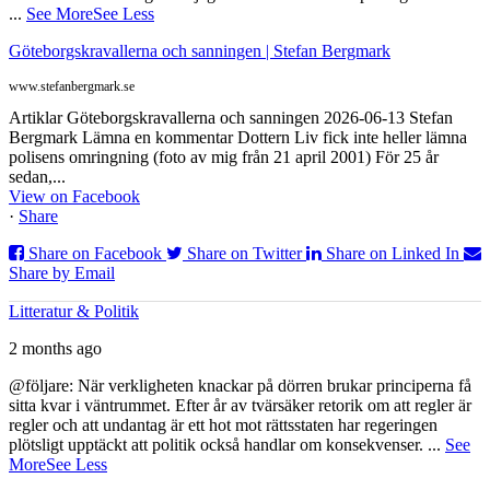
...
See More
See Less
Göteborgskravallerna och sanningen | Stefan Bergmark
www.stefanbergmark.se
Artiklar Göteborgskravallerna och sanningen 2026-06-13 Stefan
Bergmark Lämna en kommentar Dottern Liv fick inte heller lämna
polisens omringning (foto av mig från 21 april 2001) För 25 år
sedan,...
View on Facebook
·
Share
Share on Facebook
Share on Twitter
Share on Linked In
Share by Email
Litteratur & Politik
2 months ago
@följare: När verkligheten knackar på dörren brukar principerna få
sitta kvar i väntrummet. Efter år av tvärsäker retorik om att regler är
regler och att undantag är ett hot mot rättsstaten har regeringen
plötsligt upptäckt att politik också handlar om konsekvenser.
...
See
More
See Less