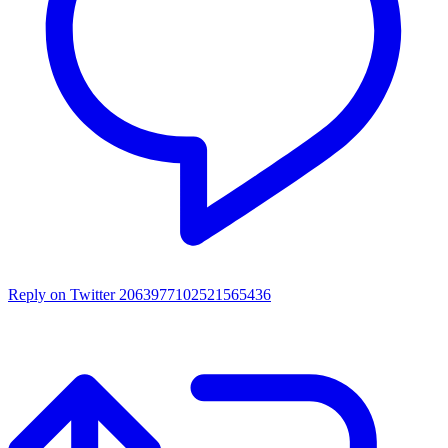
Reply on Twitter 2063977102521565436