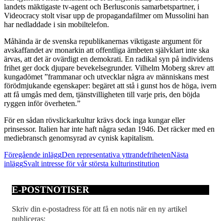
landets mäktigaste tv-agent och Berlusconis samarbetspartner, i
Videocracy stolt visar upp de propagandafilmer om Mussolini han
har nedladdade i sin mobiltelefon.
Måhända är de svenska republikanernas viktigaste argument för
avskaffandet av monarkin att offentliga ämbeten självklart inte ska
ärvas, att det är ovärdigt en demokrati. En radikal syn på individens
frihet ger dock djupare bevekelsegrunder. Vilhelm Moberg skrev att
kungadömet ”frammanar och utvecklar några av människans mest
förödmjukande egenskaper: begäret att stå i gunst hos de höga, ivern
att få umgås med dem, tjänstvilligheten till varje pris, den böjda
ryggen inför överheten.”
För en sådan rövslickarkultur krävs dock inga kungar eller
prinsessor. Italien har inte haft några sedan 1946. Det räcker med en
mediebransch genomsyrad av cynisk kapitalism.
Inläggsnavigering
Föregående inlägg
Den representativa yttrandefriheten
Nästa
inlägg
Svalt intresse för vår största kulturinstitution
E-POSTNOTISER
Skriv din e-postadress för att få en notis när en ny artikel
publiceras: