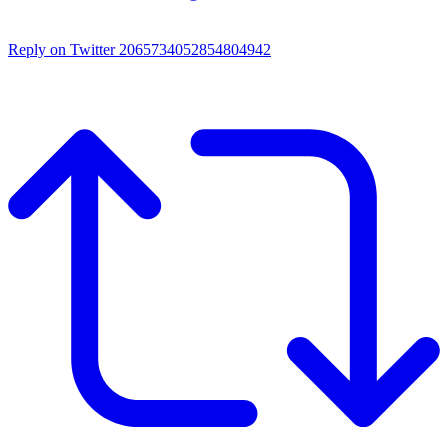
Reply on Twitter 2065734052854804942