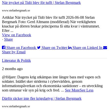
När trycket på Tidö blev för tufft | Stefan Bergmark
www.stefanbergmark.se
Artiklar När trycket på Tidö blev för tufft 2026-06-08 Stefan
Bergmark Foto: Gerd Altmann (modifierad) När verkligheten
knackar på dörren brukar principerna få sitta kvar i väntrummet.
Efter ...
View on Facebook
·
Share
Share on Facebook
Share on Twitter
Share on Linked In
Share by Email
Litteratur & Politik
2 months ago
@följare: Dagens krig utkämpas inte längre bara med vapen och
soldater. Istället sker striderna i cybervärlden, genom
informationspåverkan och ekonomiska sanktioner – en utveckling
som utmanar vår syn på krig och fred.
...
See More
See Less
Därför räcker inte fler krigsfartyg | Stefan Bergmark
www.stefanbergmark.se