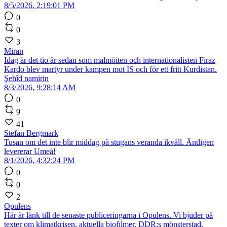
8/5/2026, 2:19:01 PM
0
0
3
Miran
Idag är det tio år sedan som malmöiten och internationalisten Firaz
Kardo blev martyr under kampen mot IS och för ett fritt Kurdistan.
Şehîd namirin
8/3/2026, 9:28:14 AM
0
9
41
Stefan Bergmark
Tusan om det inte blir middag på stugans veranda ikväll. Äntligen
levererar Umeå!
8/1/2026, 4:32:24 PM
0
0
2
Opulens
Här är länk till de senaste publiceringarna i Opulens. Vi bjuder på
texter om klimatkrisen, aktuella biofilmer, DDR:s mönsterstad,