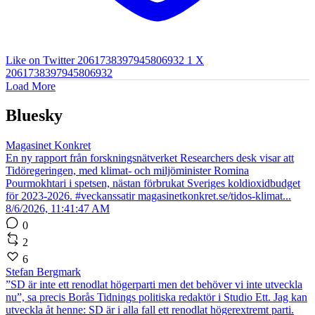
Like on Twitter 2061738397945806932
1
X
2061738397945806932
Load More
Bluesky
Magasinet Konkret
En ny rapport från forskningsnätverket Researchers desk visar att
Tidöregeringen, med klimat- och miljöminister Romina
Pourmokhtari i spetsen, nästan förbrukat Sveriges koldioxidbudget
för 2023-2026. #veckanssatir magasinetkonkret.se/tidos-klimat...
8/6/2026, 11:41:47 AM
0
2
6
Stefan Bergmark
”SD är inte ett renodlat högerparti men det behöver vi inte utveckla
nu”, sa precis Borås Tidnings politiska redaktör i Studio Ett. Jag kan
utveckla åt henne: SD är i alla fall ett renodlat högerextremt parti.