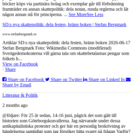
böcker köps via partinära bolag och exemplar går till förbränning
framträder en annan skattepolitik: dela notan, runda reglerna och låt
någon annan stå för principerna.
...
See More
See Less
SD:s nya skattepolitik: dela festen, bränn boken | Stefan Bergmark
www.stefanbergmark.se
Artiklar SD:s nya skattepolitik: dela festen, bränn boken 2026-06-17
Stefan Bergmark Foto: Wikimedia Commons (modifierad)
Sverigedemokraterna vill gärna tala om skattebetalarnas pengar som
folkets h...
View on Facebook
·
Share
Share on Facebook
Share on Twitter
Share on Linked In
Share by Email
Litteratur & Politik
2 months ago
@följare: För 25 år sedan, 14-16 juni, pågick det som gått till
historien som Göteborgskravallerna. Jag närvarade under dessa
antikapitalistiska protester och ger här en personlig beskrivning av
händelserna samtidigt som jag försöker hitta svaret på frågan Varför?