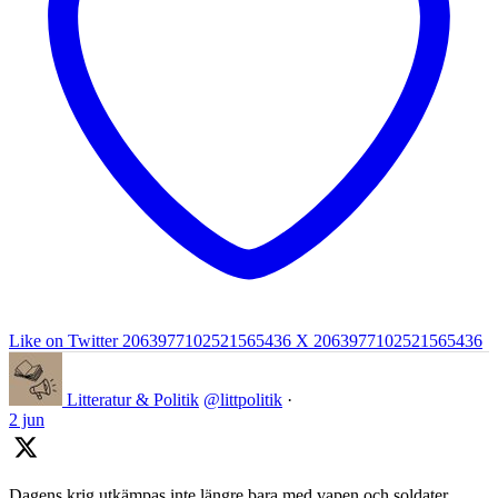
Like on Twitter 2063977102521565436
X
2063977102521565436
Litteratur & Politik
@littpolitik
·
2 jun
Dagens krig utkämpas inte längre bara med vapen och soldater.