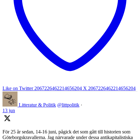
Like on Twitter 2067226462214656204
X
2067226462214656204
Litteratur & Politik
@littpolitik
·
13 jun
För 25 år sedan, 14-16 juni, pågick det som gått till historien som
Göteborgskravallerna. Jag närvarade under dessa antikapitalistiska