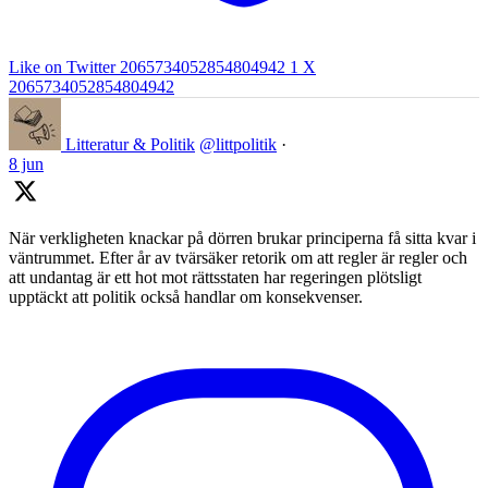
Like on Twitter 2065734052854804942
1
X
2065734052854804942
Litteratur & Politik
@littpolitik
·
8 jun
När verkligheten knackar på dörren brukar principerna få sitta kvar i
väntrummet. Efter år av tvärsäker retorik om att regler är regler och
att undantag är ett hot mot rättsstaten har regeringen plötsligt
upptäckt att politik också handlar om konsekvenser.