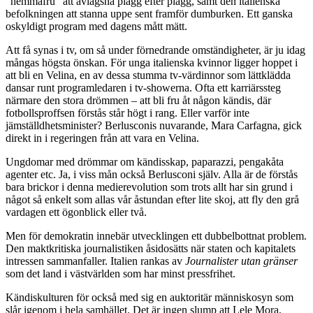
”hemmafru” att avlägsna plagg efter plagg, samt den italienska
befolkningen att stanna uppe sent framför dumburken. Ett ganska
oskyldigt program med dagens mått mätt.
Att få synas i tv, om så under förnedrande omständigheter, är ju idag
mångas högsta önskan. För unga italienska kvinnor ligger hoppet i
att bli en Velina, en av dessa stumma tv-värdinnor som lättklädda
dansar runt programledaren i tv-showerna. Ofta ett karriärssteg
närmare den stora drömmen – att bli fru åt någon kändis, där
fotbollsproffsen förstås står högt i rang. Eller varför inte
jämställdhetsminister? Berlusconis nuvarande, Mara Carfagna, gick
direkt in i regeringen från att vara en Velina.
Ungdomar med drömmar om kändisskap, paparazzi, pengakåta
agenter etc. Ja, i viss mån också Berlusconi själv. Alla är de förstås
bara brickor i denna medierevolution som trots allt har sin grund i
något så enkelt som allas vår åstundan efter lite skoj, att fly den grå
vardagen ett ögonblick eller två.
Men för demokratin innebär utvecklingen ett dubbelbottnat problem.
Den maktkritiska journalistiken åsidosätts när staten och kapitalets
intressen sammanfaller. Italien rankas av
Journalister utan gränser
som det land i västvärlden som har minst pressfrihet.
Kändiskulturen för också med sig en auktoritär människosyn som
slår igenom i hela samhället. Det är ingen slump att Lele Mora,