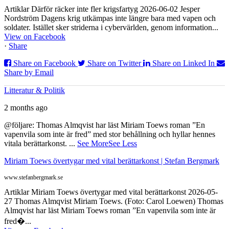
Artiklar Därför räcker inte fler krigsfartyg 2026-06-02 Jesper
Nordström Dagens krig utkämpas inte längre bara med vapen och
soldater. Istället sker striderna i cybervärlden, genom information...
View on Facebook
·
Share
Share on Facebook
Share on Twitter
Share on Linked In
Share by Email
Litteratur & Politik
2 months ago
@följare: Thomas Almqvist har läst Miriam Toews roman ”En
vapenvila som inte är fred” med stor behållning och hyllar hennes
vitala berättarkonst.
...
See More
See Less
Miriam Toews övertygar med vital berättarkonst | Stefan Bergmark
www.stefanbergmark.se
Artiklar Miriam Toews övertygar med vital berättarkonst 2026-05-
27 Thomas Almqvist Miriam Toews. (Foto: Carol Loewen) Thomas
Almqvist har läst Miriam Toews roman ”En vapenvila som inte är
fred�...