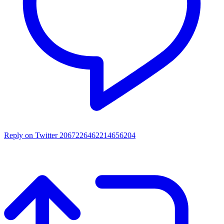
Reply on Twitter 2067226462214656204