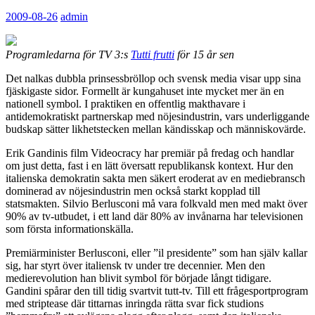
2009-08-26
admin
Programledarna för TV 3:s
Tutti frutti
för 15 år sen
Det nalkas dubbla prinsessbröllop och svensk media visar upp sina
fjäskigaste sidor. Formellt är kungahuset inte mycket mer än en
nationell symbol. I praktiken en offentlig makthavare i
antidemokratiskt partnerskap med nöjesindustrin, vars underliggande
budskap sätter likhetstecken mellan kändisskap och människovärde.
Erik Gandinis film Videocracy har premiär på fredag och handlar
om just detta, fast i en lätt översatt republikansk kontext. Hur den
italienska demokratin sakta men säkert eroderat av en mediebransch
dominerad av nöjesindustrin men också starkt kopplad till
statsmakten. Silvio Berlusconi må vara folkvald men med makt över
90% av tv-utbudet, i ett land där 80% av invånarna har televisionen
som första informationskälla.
Premiärminister Berlusconi, eller ”il presidente” som han själv kallar
sig, har styrt över italiensk tv under tre decennier. Men den
medierevolution han blivit symbol för började långt tidigare.
Gandini spårar den till tidig svartvit tutt-tv. Till ett frågesportprogram
med striptease där tittarnas inringda rätta svar fick studions