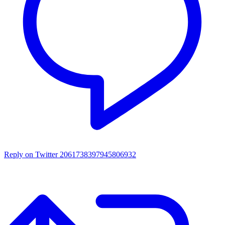
Reply on Twitter 2061738397945806932