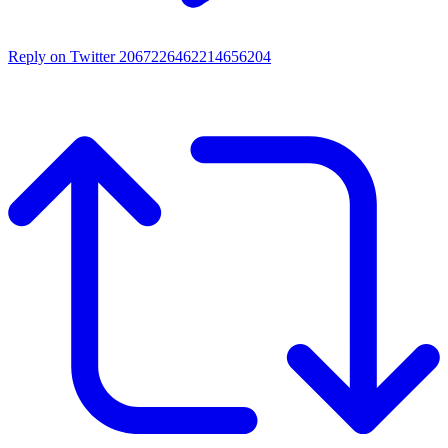
Reply on Twitter 2067226462214656204