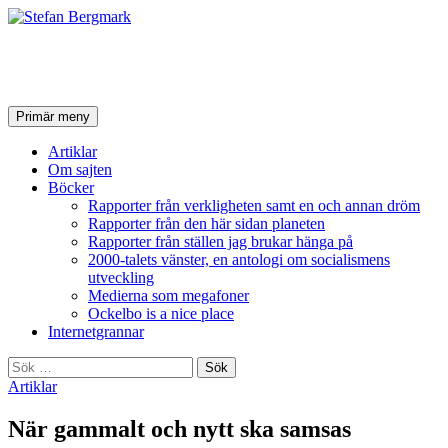
Stefan Bergmark
Sök
Hoppa
Primär meny
till
innehåll
Artiklar
Om sajten
Böcker
Rapporter från verkligheten samt en och annan dröm
Rapporter från den här sidan planeten
Rapporter från ställen jag brukar hänga på
2000-talets vänster, en antologi om socialismens
utveckling
Medierna som megafoner
Ockelbo is a nice place
Internetgrannar
Sök
efter:
Artiklar
När gammalt och nytt ska samsas