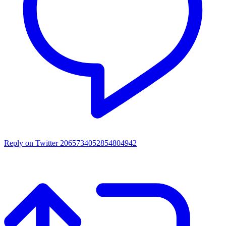
Reply on Twitter 2065734052854804942