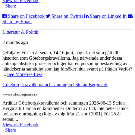
View on Facebook
·
Share
Share on Facebook
Share on Twitter
Share on Linked In
Share by Email
Litteratur & Politik
2 months ago
@följare: För 25 år sedan, 14-16 juni, pågick det som gått till
historien som Göteborgskravallerna. Jag närvarade under dessa
antikapitalistiska protester och ger här en personlig beskrivning av
händelserna samtidigt som jag försöker hitta svaret på frågan Varför?
...
See More
See Less
Göteborgskravallerna och sanningen | Stefan Bergmark
www.stefanbergmark.se
Artiklar Göteborgskravallerna och sanningen 2026-06-13 Stefan
Bergmark Lämna en kommentar Dottern Liv fick inte heller lämna
polisens omringning (foto av mig från 21 april 2001) För 25 år
sedan,...
View on Facebook
·
Share