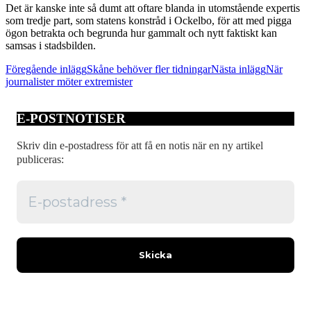
Det är kanske inte så dumt att oftare blanda in utomstående expertis
som tredje part, som statens konstråd i Ockelbo, för att med pigga
ögon betrakta och begrunda hur gammalt och nytt faktiskt kan
samsas i stadsbilden.
Inläggsnavigering
Föregående inlägg
Skåne behöver fler tidningar
Nästa inlägg
När
journalister möter extremister
E-POSTNOTISER
Skriv din e-postadress för att få en notis när en ny artikel
publiceras: