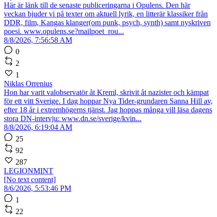
Här är länk till de senaste publiceringarna i Opulens. Den här
veckan bjuder vi på texter om aktuell lyrik, en litterär klassiker från
DDR, film, Kangas klanger(om punk, psych, synth) samt nyskriven
poesi. www.opulens.se?mailpoet_rou...
8/8/2026, 7:56:58 AM
0
2
1
Niklas Orrenius
Hon har varit valobservatör åt Kreml, skrivit åt nazister och kämpat
för ett vitt Sverige. I dag hoppar Nya Tider-grundaren Sanna Hill av,
efter 18 år i extremhögerns tjänst. Jag hoppas många vill läsa dagens
stora DN-intervju: www.dn.se/sverige/kvin...
8/8/2026, 6:19:04 AM
25
92
287
LEGIONMINT
[No text content]
8/6/2026, 5:53:46 PM
1
22