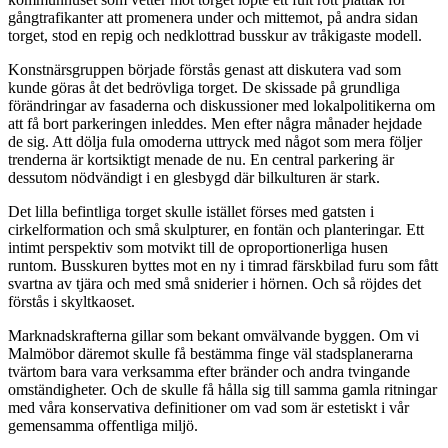
gångtrafikanter att promenera under och mittemot, på andra sidan
torget, stod en repig och nedklottrad busskur av tråkigaste modell.
Konstnärsgruppen började förstås genast att diskutera vad som
kunde göras åt det bedrövliga torget. De skissade på grundliga
förändringar av fasaderna och diskussioner med lokalpolitikerna om
att få bort parkeringen inleddes. Men efter några månader hejdade
de sig. Att dölja fula omoderna uttryck med något som mera följer
trenderna är kortsiktigt menade de nu. En central parkering är
dessutom nödvändigt i en glesbygd där bilkulturen är stark.
Det lilla befintliga torget skulle istället förses med gatsten i
cirkelformation och små skulpturer, en fontän och planteringar. Ett
intimt perspektiv som motvikt till de oproportionerliga husen
runtom. Busskuren byttes mot en ny i timrad färskbilad furu som fått
svartna av tjära och med små sniderier i hörnen. Och så röjdes det
förstås i skyltkaoset.
Marknadskrafterna gillar som bekant omvälvande byggen. Om vi
Malmöbor däremot skulle få bestämma finge väl stadsplanerarna
tvärtom bara vara verksamma efter bränder och andra tvingande
omständigheter. Och de skulle få hålla sig till samma gamla ritningar
med våra konservativa definitioner om vad som är estetiskt i vår
gemensamma offentliga miljö.