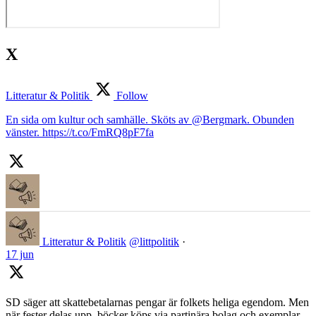
X
Litteratur & Politik
Follow
En sida om kultur och samhälle. Sköts av @Bergmark. Obunden
vänster. https://t.co/FmRQ8pF7fa
Litteratur & Politik
@littpolitik
·
17 jun
SD säger att skattebetalarnas pengar är folkets heliga egendom. Men
när fester delas upp, böcker köps via partinära bolag och exemplar