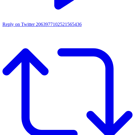
Reply on Twitter 2063977102521565436