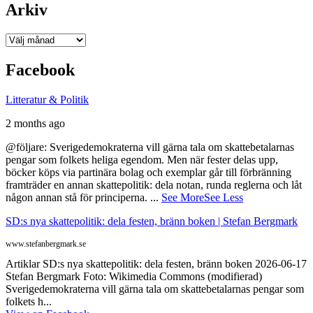
Arkiv
Arkiv
Facebook
Litteratur & Politik
2 months ago
@följare: Sverigedemokraterna vill gärna tala om skattebetalarnas
pengar som folkets heliga egendom. Men när fester delas upp,
böcker köps via partinära bolag och exemplar går till förbränning
framträder en annan skattepolitik: dela notan, runda reglerna och låt
någon annan stå för principerna.
...
See More
See Less
SD:s nya skattepolitik: dela festen, bränn boken | Stefan Bergmark
www.stefanbergmark.se
Artiklar SD:s nya skattepolitik: dela festen, bränn boken 2026-06-17
Stefan Bergmark Foto: Wikimedia Commons (modifierad)
Sverigedemokraterna vill gärna tala om skattebetalarnas pengar som
folkets h...