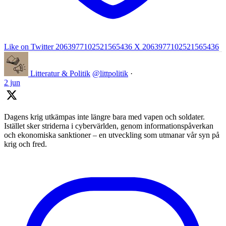
Like on Twitter 2063977102521565436
X
2063977102521565436
Litteratur & Politik
@littpolitik
·
2 jun
Dagens krig utkämpas inte längre bara med vapen och soldater.
Istället sker striderna i cybervärlden, genom informationspåverkan
och ekonomiska sanktioner – en utveckling som utmanar vår syn på
krig och fred.