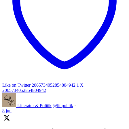
Like on Twitter 2065734052854804942
1
X
2065734052854804942
Litteratur & Politik
@littpolitik
·
8 jun