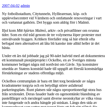
2007-04-02
admin
Ny fotbollsstadium, Citytunneln, Hylliearenan, köp- och
upplevelsecentret vid Värnhem och omfattande renoveringar i vart
och vartannat gathörn. Det byggs som aldrig förr i Malmö.
Ifjol kom
Mitt hjärtas Malmö
, arkiv- och privatfilmer om svunna
tider. Som en röd tråd genom de tre volymerna löper protester mot
omvälvande byggen. Kritiken förefaller mig så här efteråt ofta
befogad men alternativet att låta bli kanske inte alltid heller är det
bästa.
Under ett års tid jobbade jag på 90-talet halvtid med att dokumentera
ett kommunalt pionjärprojekt i Ockelbo, en av Sveriges minsta
kommuner beläget några mil nordväst om Gävle. Sju konstnärer
utsedda av Statens konstråd hade till uppgift att föreslå konstnärliga
förstärkningar av stadens offentliga miljö.
Ockelbos centrumplats är bara ett litet torg bestående av några
kvadratmeter torgyta och en betydligt större asfalterad
parkeringsplats. Runt platsen står några oproportionerligt stora hus
från sextiotalet. Deras fasader hade en ogenomtänkt blandning av
pastellfärger och mexitegel samt diverse neonskyltar av vilka vissa
inte fungerade och andra hängde på sniskan. Längs den sida av
kommunhuset som vetter mot torget löpte ett fult rött plåttak för