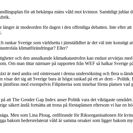
andlingsplan för att bekämpa mäns våld mot kvinnor. Samtidigt jublar d
ubrik.
e längre är modeorden för dagen i den offentliga debatten. Inte efter att 
.
kar Sverige som världsetta i jämställdhet är det väl inte konstigt att 
atastrofala klimatförändringar? Eller?
rättigheter och den annalkande klimatkatastrofen kan endast avvärjas m
tom. Om man tittar närmare på rapporten från WEF så halkar Sverige på 
xt är med andra ord ointressant i denna undersökning och flera u-lände
en visar det sig att Sverige bara är högst rankad på ett av dem – Politik
n jämföras med exempelvis Filipinerna som innehar första platsen vad g
r på att The Gender Gap Index anser Politik vara det viktigaste område
 säkert ändå fortsätta att trona på förstaplatsen eftersom vi har en hög
tt säga. Men som Lina Ploug, ordförande för Riksorganisationen för kvinn
ligga bakom hedersrelaterat våld är samma orsaker som ligger bakom my