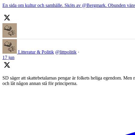
En sida om kultur och samhälle. Sköts av @Bergmark. Obunden väns
Litteratur & Politik
@littpolitik
·
17 jun
SD säger att skattebetalarnas pengar är folkets heliga egendom. Men nä
och låt någon annan stå för principerna.