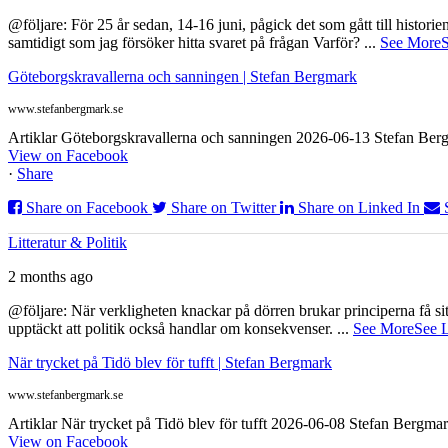
@följare: För 25 år sedan, 14-16 juni, pågick det som gått till histor
samtidigt som jag försöker hitta svaret på frågan Varför?
...
See More
S
Göteborgskravallerna och sanningen | Stefan Bergmark
www.stefanbergmark.se
Artiklar Göteborgskravallerna och sanningen 2026-06-13 Stefan Bergm
View on Facebook
·
Share
Share on Facebook
Share on Twitter
Share on Linked In
Litteratur & Politik
2 months ago
@följare: När verkligheten knackar på dörren brukar principerna få sitta
upptäckt att politik också handlar om konsekvenser.
...
See More
See 
När trycket på Tidö blev för tufft | Stefan Bergmark
www.stefanbergmark.se
Artiklar När trycket på Tidö blev för tufft 2026-06-08 Stefan Bergmar
View on Facebook