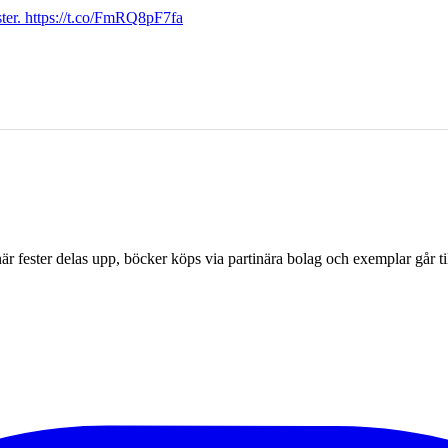
ter. https://t.co/FmRQ8pF7fa
r fester delas upp, böcker köps via partinära bolag och exemplar går til