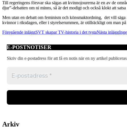
Till regeringens försvar ska sägas att kvinnojourerna är en av de om
djur”-debatten om ni minns, så är det modigt och också klokt att satsa
Men utan en debatt om feminism och könsmaktordning, det vill säga at
kvinnor i riksdagen, eller i styrelserummen, är otillräckligt om man på 
Inläggsnavigering
Föregående inlägg
SVT skapar TV-historia i det tysta
Nästa inlägg
Inge
E-POSTNOTISER
Skriv din e-postadress för att få en notis när en ny artikel publiceras
Arkiv