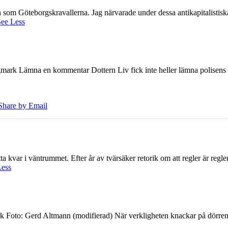
ien som Göteborgskravallerna. Jag närvarade under dessa antikapitalistis
ee Less
ark Lämna en kommentar Dottern Liv fick inte heller lämna polisens om
Share by Email
 kvar i väntrummet. Efter år av tvärsäker retorik om att regler är regler 
Less
k Foto: Gerd Altmann (modifierad) När verkligheten knackar på dörren br