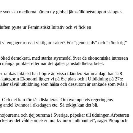
e svenska medierna när en ny global jämställdhetsrapport släpptes
luften pyste ur Feministiskt Initativ och vi fick en
vi engagerar oss i viktigare saker? För ”genustjafs” och ”könskrig”
ed ökad demokrati, med starka styrmedel över de ekonomiska intressen
många punkter efter när det gäller jämställdhetsarbetet.
r rankas faktiskt här högre än vissa i-länder. Sammanlagt har 128
. I kategorin Ekonomi ligger vi på 6:e plats och i Utbildning på 27:e
äller såväl utbildning som hälsa och dessutom är rankade som tvåa i
t. Och det kan förstås diskuteras. Om exempelvis regeringens
 andel kvinnor i riksdagen etc. Så tokigt kan det bli.
ojourerna och tjejjourerna i Sverige, påpekar till tidningen Arbetaren
cket av det våld som sker mot kvinnor i allmänhet”, säger Ploug och