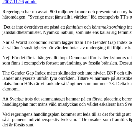
2007-11-26
admin
Regeringen har nu avsatt 800 miljoner kronor och presenterat en ny h
häromdagen. ”Sverige mest jämställt i världen” löd exempelvis TT:s r
Det är inte överdrivet att påstå att
feminism
och
könsmaktsordning
int
jämställdhetsminister, Nyamko Sabuni, som inte ens kallar sig feminist
När så World Economic Forum lägger fram The Gender Gap Index och ran
är väl ändå småttigheter när världen hotas av undergång till följd av k
Nej! För det första hänger allt ihop. Demokrati förutsätter kvinnors 
som finns i exempelvis fortsatt användning av fossila bränslen. Dessu
The Gender Gap Index mäter skillnader och inte nivåer. BNP och tillvä
länder analyserats utifrån fyra områden. Tittare vi närmare på statistik
plats. Inom Hälsa är vi rankade så långt ner som nummer 73. Detta ka
ekonomi.
Att Sverige trots det sammantaget hamnar på en första placering bero
handlingsplan mot mäns våld misslyckas och våldet eskalerar kan Sverige
Vad regeringens handlingsplan kommer att leda till är det för tidigt a
så är planens individperspektiv tveksam. ” De orsaker som framförs 
det är försås sant.