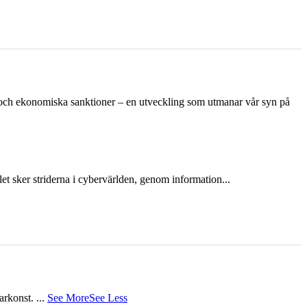
n och ekonomiska sanktioner – en utveckling som utmanar vår syn på
et sker striderna i cybervärlden, genom information...
tarkonst.
...
See More
See Less