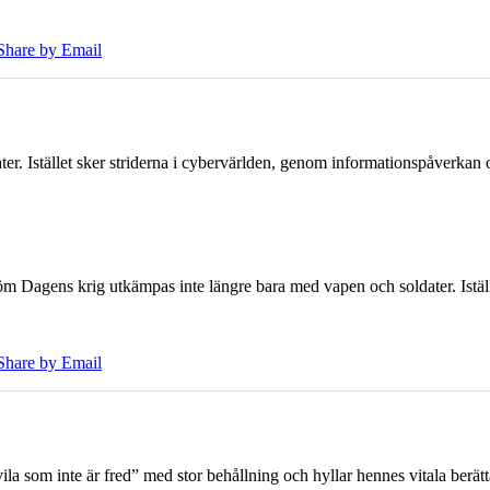
Share by Email
er. Istället sker striderna i cybervärlden, genom informationspåverka
öm Dagens krig utkämpas inte längre bara med vapen och soldater. Iställ
Share by Email
 som inte är fred” med stor behållning och hyllar hennes vitala berät