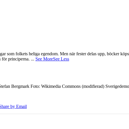
gar som folkets heliga egendom. Men när fester delas upp, böcker köps 
å för principerna.
...
See More
See Less
7 Stefan Bergmark Foto: Wikimedia Commons (modifierad) Sverigedemokra
Share by Email