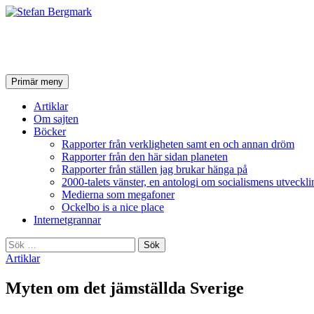
Stefan Bergmark
Sök
Hoppa
Primär meny
till
innehåll
Artiklar
Om sajten
Böcker
Rapporter från verkligheten samt en och annan dröm
Rapporter från den här sidan planeten
Rapporter från ställen jag brukar hänga på
2000-talets vänster, en antologi om socialismens utveckli
Medierna som megafoner
Ockelbo is a nice place
Internetgrannar
Sök
efter:
Artiklar
Myten om det jämställda Sverige