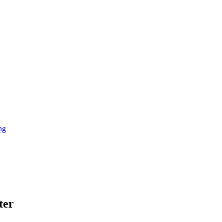
ng
ter