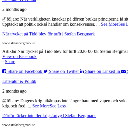
2 months ago
@följare: När verkligheten knackar på dörren brukar principerna få sitta
upptäckt att politik också handlar om konsekvenser.
...
See More
See 
När trycket på Tidö blev för tufft | Stefan Bergmark
www.stefanbergmark.se
Artiklar När trycket på Tidö blev för tufft 2026-06-08 Stefan Bergmar
View on Facebook
·
Share
Share on Facebook
Share on Twitter
Share on Linked In
Litteratur & Politik
2 months ago
@följare: Dagens krig utkämpas inte längre bara med vapen och soldat
krig och fred.
...
See More
See Less
Därför räcker inte fler krigsfartyg | Stefan Bergmark
www.stefanbergmark.se