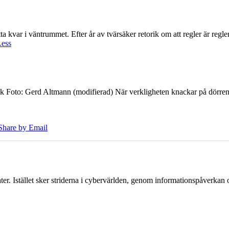
 kvar i väntrummet. Efter år av tvärsäker retorik om att regler är regler 
Less
k Foto: Gerd Altmann (modifierad) När verkligheten knackar på dörren br
Share by Email
er. Istället sker striderna i cybervärlden, genom informationspåverka