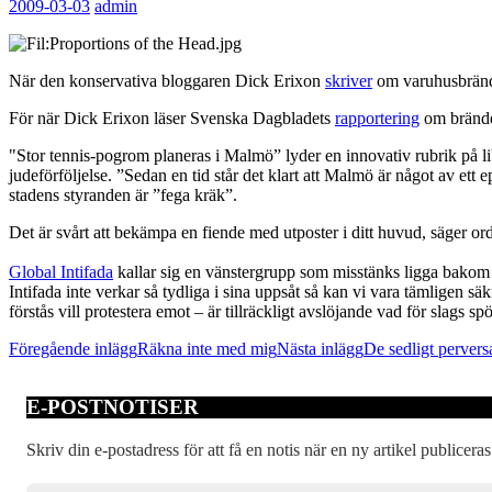
2009-03-03
admin
När den konservativa bloggaren Dick Erixon
skriver
om varuhusbränder
För när Dick Erixon läser Svenska Dagbladets
rapportering
om bränder
"Stor tennis-pogrom planeras i Malmö” lyder en innovativ rubrik på l
judeförföljelse. ”Sedan en tid står det klart att Malmö är något av et
stadens styranden är ”fega kräk”.
Det är svårt att bekämpa en fiende med utposter i ditt huvud, säger or
Global Intifada
kallar sig en vänstergrupp som misstänks ligga bakom 
Intifada inte verkar så tydliga i sina uppsåt så kan vi vara tämligen s
förstås vill protestera emot – är tillräckligt avslöjande vad för slags 
Inläggsnavigering
Föregående inlägg
Räkna inte med mig
Nästa inlägg
De sedligt pervers
E-POSTNOTISER
Skriv din e-postadress för att få en notis när en ny artikel publiceras