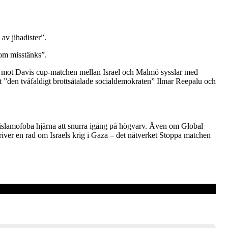
av jihadister”.
som misstänks”.
na mot Davis cup-matchen mellan Israel och Malmö sysslar med
att ”den tvåfaldigt brottsåtalade socialdemokraten” Ilmar Reepalu och
 islamofoba hjärna att snurra igång på högvarv. Även om Global
skriver en rad om Israels krig i Gaza – det nätverket Stoppa matchen