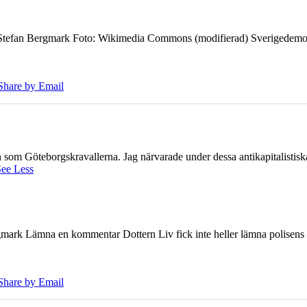
7 Stefan Bergmark Foto: Wikimedia Commons (modifierad) Sverigedemokra
Share by Email
ien som Göteborgskravallerna. Jag närvarade under dessa antikapitalistis
ee Less
ark Lämna en kommentar Dottern Liv fick inte heller lämna polisens om
Share by Email