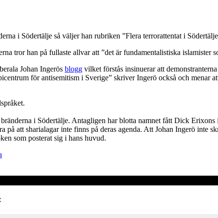
na i Södertälje så väljer han rubriken ”Flera terrorattentat i Södertälje 
na tror han på fullaste allvar att ”det är fundamentalistiska islamister 
iberala Johan Ingerös
blogg
vilket förstås insinuerar att demonstranter
t epicentrum för antisemitism i Sverige” skriver Ingerö också och menar 
dspråket.
bränderna i Södertälje. Antagligen har blotta namnet fått Dick Erixons
äkra på att sharialagar inte finns på deras agenda. Att Johan Ingerö inte 
spöken som posterat sig i hans huvud.
a
: