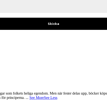
gar som folkets heliga egendom. Men när fester delas upp, böcker köps 
å för principerna.
...
See More
See Less