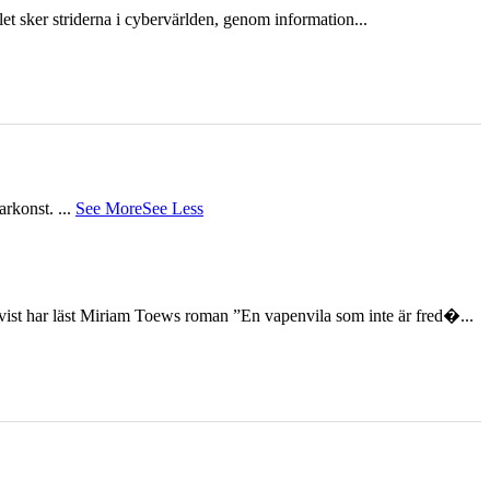
et sker striderna i cybervärlden, genom information...
tarkonst.
...
See More
See Less
st har läst Miriam Toews roman ”En vapenvila som inte är fred�...