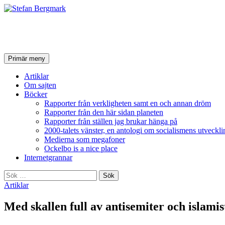
Stefan Bergmark
Sök
Hoppa
Primär meny
till
innehåll
Artiklar
Om sajten
Böcker
Rapporter från verkligheten samt en och annan dröm
Rapporter från den här sidan planeten
Rapporter från ställen jag brukar hänga på
2000-talets vänster, en antologi om socialismens utveckli
Medierna som megafoner
Ockelbo is a nice place
Internetgrannar
Sök
efter:
Artiklar
Med skallen full av antisemiter och islamis