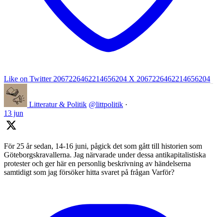
Like on Twitter 2067226462214656204
X
2067226462214656204
Litteratur & Politik
@littpolitik
·
13 jun
För 25 år sedan, 14-16 juni, pågick det som gått till historien som
Göteborgskravallerna. Jag närvarade under dessa antikapitalistiska
protester och ger här en personlig beskrivning av händelserna
samtidigt som jag försöker hitta svaret på frågan Varför?