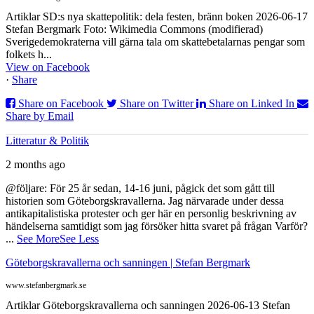
Artiklar SD:s nya skattepolitik: dela festen, bränn boken 2026-06-17
Stefan Bergmark Foto: Wikimedia Commons (modifierad)
Sverigedemokraterna vill gärna tala om skattebetalarnas pengar som
folkets h...
View on Facebook
·
Share
Share on Facebook
Share on Twitter
Share on Linked In
Share by Email
Litteratur & Politik
2 months ago
@följare: För 25 år sedan, 14-16 juni, pågick det som gått till
historien som Göteborgskravallerna. Jag närvarade under dessa
antikapitalistiska protester och ger här en personlig beskrivning av
händelserna samtidigt som jag försöker hitta svaret på frågan Varför?
...
See More
See Less
Göteborgskravallerna och sanningen | Stefan Bergmark
www.stefanbergmark.se
Artiklar Göteborgskravallerna och sanningen 2026-06-13 Stefan