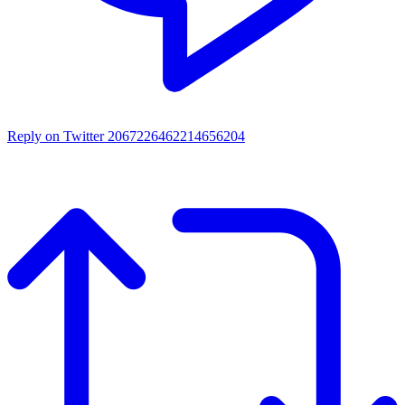
Reply on Twitter 2067226462214656204