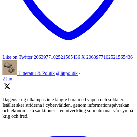
Like on Twitter 2063977102521565436
X
2063977102521565436
Litteratur & Politik
@littpolitik
·
2 jun
Dagens krig utkämpas inte längre bara med vapen och soldater.
Istället sker striderna i cybervärlden, genom informationspåverkan
och ekonomiska sanktioner – en utveckling som utmanar vår syn på
krig och fred.