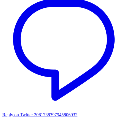
Reply on Twitter 2061738397945806932