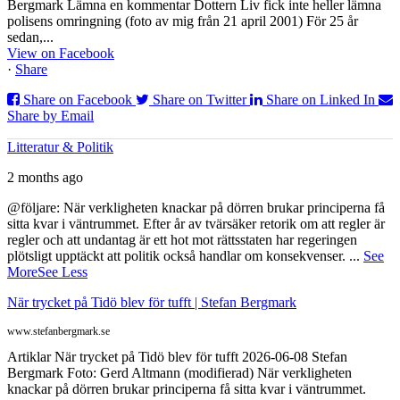
Bergmark Lämna en kommentar Dottern Liv fick inte heller lämna
polisens omringning (foto av mig från 21 april 2001) För 25 år
sedan,...
View on Facebook
·
Share
Share on Facebook
Share on Twitter
Share on Linked In
Share by Email
Litteratur & Politik
2 months ago
@följare: När verkligheten knackar på dörren brukar principerna få
sitta kvar i väntrummet. Efter år av tvärsäker retorik om att regler är
regler och att undantag är ett hot mot rättsstaten har regeringen
plötsligt upptäckt att politik också handlar om konsekvenser.
...
See
More
See Less
När trycket på Tidö blev för tufft | Stefan Bergmark
www.stefanbergmark.se
Artiklar När trycket på Tidö blev för tufft 2026-06-08 Stefan
Bergmark Foto: Gerd Altmann (modifierad) När verkligheten
knackar på dörren brukar principerna få sitta kvar i väntrummet.