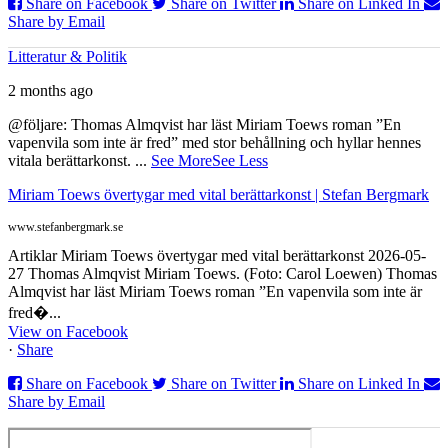
Share on Facebook
Share on Twitter
Share on Linked In
Share by Email
Litteratur & Politik
2 months ago
@följare: Thomas Almqvist har läst Miriam Toews roman ”En
vapenvila som inte är fred” med stor behållning och hyllar hennes
vitala berättarkonst.
...
See More
See Less
Miriam Toews övertygar med vital berättarkonst | Stefan Bergmark
www.stefanbergmark.se
Artiklar Miriam Toews övertygar med vital berättarkonst 2026-05-
27 Thomas Almqvist Miriam Toews. (Foto: Carol Loewen) Thomas
Almqvist har läst Miriam Toews roman ”En vapenvila som inte är
fred�...
View on Facebook
·
Share
Share on Facebook
Share on Twitter
Share on Linked In
Share by Email