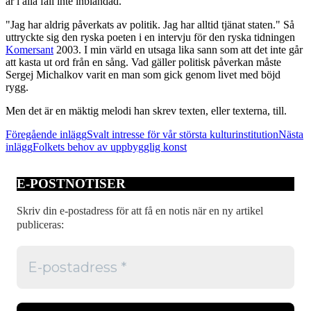
är i alla fall inte inblandad.
"Jag har aldrig påverkats av politik. Jag har alltid tjänat staten." Så
uttryckte sig den ryska poeten i en intervju för den ryska tidningen
Komersant
2003. I min värld en utsaga lika sann som att det inte går
att kasta ut ord från en sång. Vad gäller politisk påverkan måste
Sergej Michalkov varit en man som gick genom livet med böjd
rygg.
Men det är en mäktig melodi han skrev texten, eller texterna, till.
Inläggsnavigering
Föregående inlägg
Svalt intresse för vår största kulturinstitution
Nästa
inlägg
Folkets behov av uppbygglig konst
E-POSTNOTISER
Skriv din e-postadress för att få en notis när en ny artikel
publiceras: