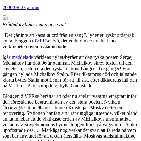
2009-08-28
admin
Brädad av både Lenin och Gud
”Det går inte att kasta ut ord från en sång”, lyder ett ryskt ordspråk
enligt bloggen
diVERse
. Nå, det verkar inte vara helt med
verkligheten överensstämmande.
Igår
meddelade
världens nyhetsbyråer att den ryska poeten Sergej
Michalkov har dött 96 år gammal. Michalkov skrev texten till den
sovjetiska, sedemera den ryska, nationalsången. Tre gånger! Första
gången hyllade Michalkov Stalin. Efter diktatorns död och falnande
gloria byttes Stalin mot Lenin för att till sist, efter diktaurens fall och
på Vladimir Putins uppdrag, hylla Gud istället.
Bloggen diVERse berättar att ödet nu spelar ryssarna ett spratt inför
den förestående begravningen av den stora poeten. Nyligen
återinvigdes tunnelbanestationen Kurskaja i Moskva efter en
renovering. Stationen har fått sitt ursprungliga utseende, vilket bland
annat innebär att de viktigaste orden av Michalkovs ursprungliga
version av Sovjetunionens hymn återigen finns på väggarna: "Stalin
uppfostrade oss…" Märkligt nog verkar det svårt att få reda på vem
som bär ansvaret för att texten återställts. Moskvas stadsfullmäktige