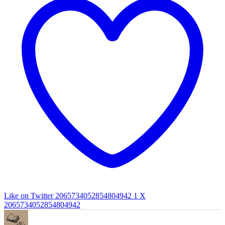
Like on Twitter 2065734052854804942
1
X
2065734052854804942