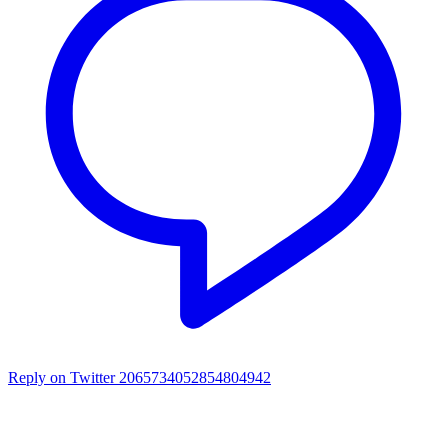
Reply on Twitter 2065734052854804942