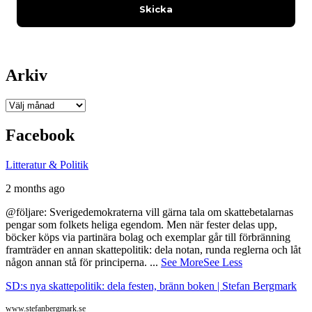
Arkiv
Arkiv
Facebook
Litteratur & Politik
2 months ago
@följare: Sverigedemokraterna vill gärna tala om skattebetalarnas
pengar som folkets heliga egendom. Men när fester delas upp,
böcker köps via partinära bolag och exemplar går till förbränning
framträder en annan skattepolitik: dela notan, runda reglerna och låt
någon annan stå för principerna.
...
See More
See Less
SD:s nya skattepolitik: dela festen, bränn boken | Stefan Bergmark
www.stefanbergmark.se