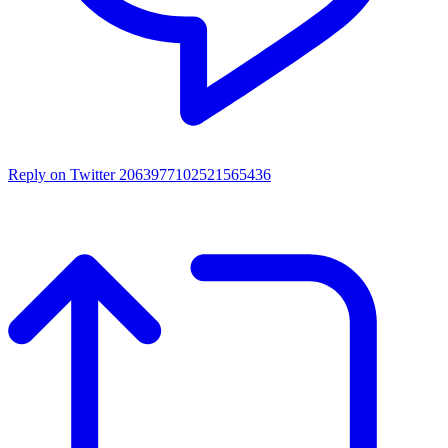
Reply on Twitter 2063977102521565436