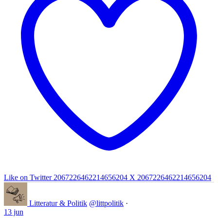
Like on Twitter 2067226462214656204
X
2067226462214656204
Litteratur & Politik
@littpolitik
·
13 jun