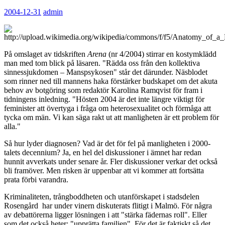
2004-12-31
admin
På omslaget av tidskriften
Arena
(nr 4/2004) stirrar en kostymklädd
man med tom blick på läsaren. "Rädda oss från den kollektiva
sinnessjukdomen – Manspsykosen" står det därunder. Näsblodet
som rinner ned till mannens haka förstärker budskapet om det akuta
behov av botgöring som redaktör Karolina Ramqvist för fram i
tidningens inledning. "Hösten 2004 är det inte längre viktigt för
feminister att övertyga i fråga om heterosexualitet och förmåga att
tycka om män. Vi kan säga rakt ut att manligheten är ett problem för
alla."
Så hur lyder diagnosen? Vad är det för fel på manligheten i 2000-
talets decennium? Ja, en hel del diskussioner i ämnet har redan
hunnit avverkats under senare år. Fler diskussioner verkar det också
bli framöver. Men risken är uppenbar att vi kommer att fortsätta
prata förbi varandra.
Kriminaliteten, trångboddheten och utanförskapet i stadsdelen
Rosengård har under vinern diskuterats flitigt i Malmö. För några
av debattörerna ligger lösningen i att "stärka fädernas roll". Eller
som det också heter: "upprätta familjen". För det är faktiskt så det