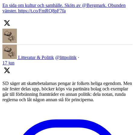
En sida om kultur och samhälle. Sköts av @Bergmark. Obunden
vänster. https://t.co/FmRQ8pF7fa
Litteratur & Politik
@littpolitik
·
17 jun
SD säger att skattebetalarnas pengar är folkets heliga egendom. Men
när fester delas upp, böcker köps via partinära bolag och exemplar
går till förbränning framträder en annan politik: dela notan, runda
reglerna och låt någon annan stå för principerna.