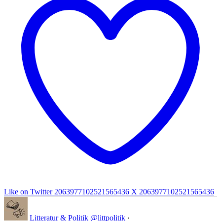
Like on Twitter 2063977102521565436
X
2063977102521565436
Litteratur & Politik
@littpolitik
·