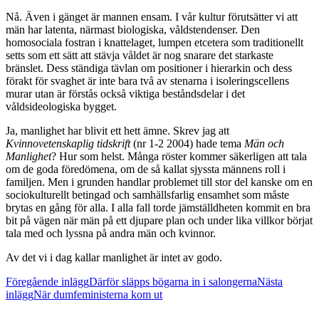
Nå. Även i gänget är mannen ensam. I vår kultur förutsätter vi att
män har latenta, närmast biologiska, våldstendenser. Den
homosociala fostran i knattelaget, lumpen etcetera som traditionellt
setts som ett sätt att stävja våldet är nog snarare det starkaste
bränslet. Dess ständiga tävlan om positioner i hierarkin och dess
förakt för svaghet är inte bara två av stenarna i isoleringscellens
murar utan är förstås också viktiga beståndsdelar i det
våldsideologiska bygget.
Ja, manlighet har blivit ett hett ämne. Skrev jag att
Kvinnovetenskaplig tidskrift
(nr 1-2 2004) hade tema
Män och
Manlighet
? Hur som helst. Många röster kommer säkerligen att tala
om de goda föredömena, om de så kallat sjyssta männens roll i
familjen. Men i grunden handlar problemet till stor del kanske om en
sociokulturellt betingad och samhällsfarlig ensamhet som måste
brytas en gång för alla. I alla fall torde jämställdheten kommit en bra
bit på vägen när män på ett djupare plan och under lika villkor börjat
tala med och lyssna på andra män och kvinnor.
Av det vi i dag kallar manlighet är intet av godo.
Inläggsnavigering
Föregående inlägg
Därför släpps bögarna in i salongerna
Nästa
inlägg
När dumfeministerna kom ut