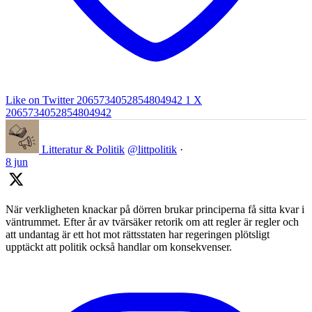
Like on Twitter 2065734052854804942
1
X
2065734052854804942
Litteratur & Politik
@littpolitik
·
8 jun
När verkligheten knackar på dörren brukar principerna få sitta kvar i
väntrummet. Efter år av tvärsäker retorik om att regler är regler och
att undantag är ett hot mot rättsstaten har regeringen plötsligt
upptäckt att politik också handlar om konsekvenser.