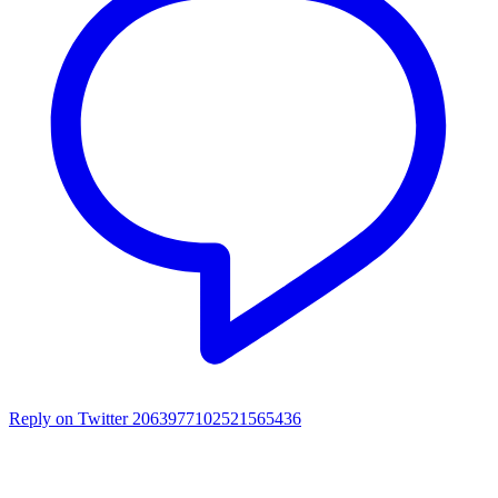
Reply on Twitter 2063977102521565436