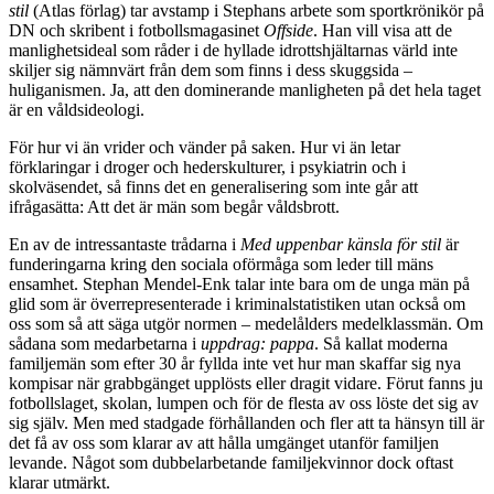
stil
(Atlas förlag) tar avstamp i Stephans arbete som sportkrönikör på
DN och skribent i fotbollsmagasinet
Offside
. Han vill visa att de
manlighetsideal som råder i de hyllade idrottshjältarnas värld inte
skiljer sig nämnvärt från dem som finns i dess skuggsida –
huliganismen. Ja, att den dominerande manligheten på det hela taget
är en våldsideologi.
För hur vi än vrider och vänder på saken. Hur vi än letar
förklaringar i droger och hederskulturer, i psykiatrin och i
skolväsendet, så finns det en generalisering som inte går att
ifrågasätta: Att det är män som begår våldsbrott.
En av de intressantaste trådarna i
Med uppenbar känsla för stil
är
funderingarna kring den sociala oförmåga som leder till mäns
ensamhet. Stephan Mendel-Enk talar inte bara om de unga män på
glid som är överrepresenterade i kriminalstatistiken utan också om
oss som så att säga utgör normen – medelålders medelklassmän. Om
sådana som medarbetarna i
uppdrag: pappa
. Så kallat moderna
familjemän som efter 30 år fyllda inte vet hur man skaffar sig nya
kompisar när grabbgänget upplösts eller dragit vidare. Förut fanns ju
fotbollslaget, skolan, lumpen och för de flesta av oss löste det sig av
sig själv. Men med stadgade förhållanden och fler att ta hänsyn till är
det få av oss som klarar av att hålla umgänget utanför familjen
levande. Något som dubbelarbetande familjekvinnor dock oftast
klarar utmärkt.