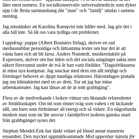
låter mest numera. En socialkonservativ universalmedicin som dyker
upp i de flesta sammanhang där "man" och "familj" uttalas i samma
mening.
Jag misstänker att Karolina Ramqvist inte håller med. Jag gör det i
alla fall inte. Så låt oss vara tydliga om problemet.
I
uppdrag: pappa
(Albert Bonniers förlag), skriver en rad
mediasnubbar personliga och lättsamma texter om hur det är att
vänta barn och att bli farsa. Anders Nunstedt, musikredaktör på
Expressen, skriver om hur tiden och det sociala umgänget sakta men
säkert försvunnit under de två år han varit förälder. "Dagisfröknarna
är mina nya kompisar. Jag snackar med dem om allt möjligt och
förtränger behovet av djupt manliga relationer. Häromdagen pratade
jag om klimakteriet med en av dem. Tur att jag har mina
arbetskamrater. Jag kan låtsas att de är mitt grabbgäng".
Flera av de medverkande i boken vittnar om liknande erfarenheter
av föräldraskapet. Om tid som rinner iväg som vatten i ett läckande
såll, om barn som förbränner all energi och så vidare. En någorlunda
modern man som tar lite ansvar i familjelivet isoleras ganska snart
från grabbgänget synes det.
Stephan Mendel-Enk har tänkt vidare på bland annat mannens
ensamhet. Den mycket uppmärksammade
Med uppenbar känsla för