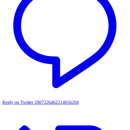
Reply on Twitter 2067226462214656204