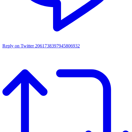
Reply on Twitter 2061738397945806932