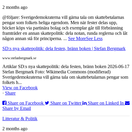
2 months ago
@följare: Sverigedemokraterna vill gärna tala om skattebetalarnas
pengar som folkets heliga egendom. Men när fester delas upp,
böcker köps via partinära bolag och exemplar går till förbränning
framträder en annan skattepolitik: dela notan, runda reglerna och låt
någon annan stå för principerna.
...
See More
See Less
SD:s nya skattepolitik: dela festen, bränn boken | Stefan Bergmark
www.stefanbergmark.se
Artiklar SD:s nya skattepolitik: dela festen, bränn boken 2026-06-17
Stefan Bergmark Foto: Wikimedia Commons (modifierad)
Sverigedemokraterna vill gärna tala om skattebetalarnas pengar som
folkets h...
View on Facebook
·
Share
Share on Facebook
Share on Twitter
Share on Linked In
Share by Email
Litteratur & Politik
2 months ago