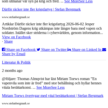
som utmanar vår syn på krig och fred.
...
See More
See Less
Därför räcker inte fler krigsfartyg | Stefan Bergmark
www.stefanbergmark.se
Artiklar Därför räcker inte fler krigsfartyg 2026-06-02 Jesper
Nordström Dagens krig utkämpas inte längre bara med vapen och
soldater. Istället sker striderna i cybervärlden, genom information...
View on Facebook
·
Share
Share on Facebook
Share on Twitter
Share on Linked In
Share by Email
Litteratur & Politik
2 months ago
@följare: Thomas Almqvist har läst Miriam Toews roman ”En
vapenvila som inte är fred” med stor behållning och hyllar hennes
vitala berättarkonst.
...
See More
See Less
Miriam Toews övertygar med vital berättarkonst | Stefan Bergmark
www.stefanbergmark.se