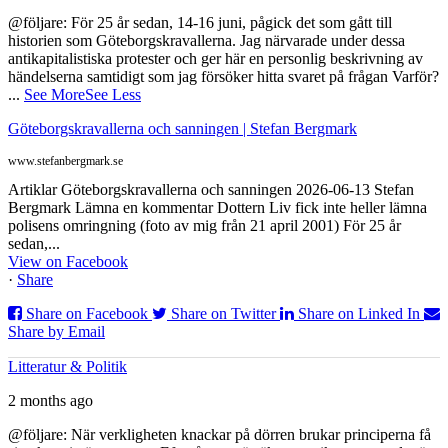
@följare: För 25 år sedan, 14-16 juni, pågick det som gått till
historien som Göteborgskravallerna. Jag närvarade under dessa
antikapitalistiska protester och ger här en personlig beskrivning av
händelserna samtidigt som jag försöker hitta svaret på frågan Varför?
...
See More
See Less
Göteborgskravallerna och sanningen | Stefan Bergmark
www.stefanbergmark.se
Artiklar Göteborgskravallerna och sanningen 2026-06-13 Stefan
Bergmark Lämna en kommentar Dottern Liv fick inte heller lämna
polisens omringning (foto av mig från 21 april 2001) För 25 år
sedan,...
View on Facebook
·
Share
Share on Facebook
Share on Twitter
Share on Linked In
Share by Email
Litteratur & Politik
2 months ago
@följare: När verkligheten knackar på dörren brukar principerna få