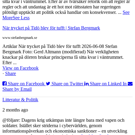
sitta kvar i väntrummet. Efter år av tvärsäker retorik om att regler är
regler och att undantag är ett hot mot rättsstaten har regeringen
plötsligt upptäckt att politik också handlar om konsekvenser.
...
See
More
See Less
När trycket på Tidö blev för tufft | Stefan Bergmark
www.stefanbergmark.se
Artiklar När trycket på Tidö blev för tufft 2026-06-08 Stefan
Bergmark Foto: Gerd Altmann (modifierad) När verkligheten
knackar på dörren brukar principerna få sitta kvar i väntrummet.
Efter ...
View on Facebook
·
Share
Share on Facebook
Share on Twitter
Share on Linked In
Share by Email
Litteratur & Politik
2 months ago
@följare: Dagens krig utkämpas inte längre bara med vapen och
soldater. Istället sker striderna i cybervärlden, genom
informationspåverkan och ekonomiska sanktioner – en utveckling