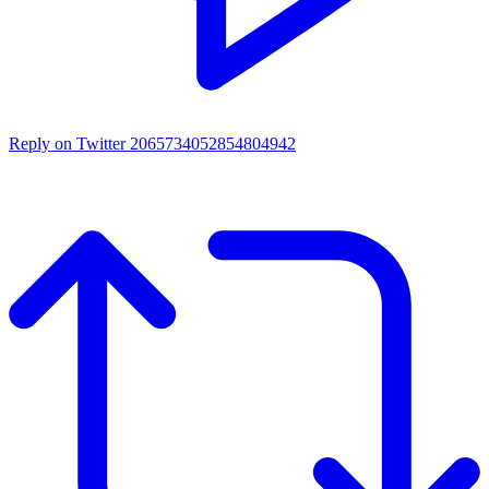
Reply on Twitter 2065734052854804942