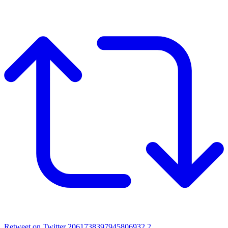
Retweet on Twitter 2061738397945806932
2