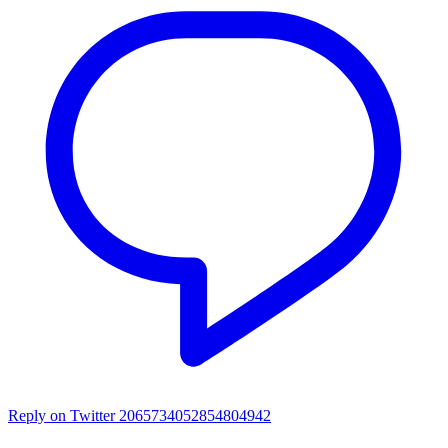
Reply on Twitter 2065734052854804942