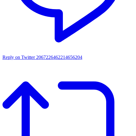
Reply on Twitter 2067226462214656204