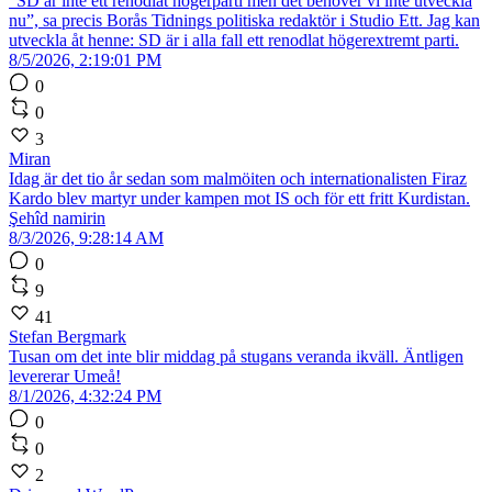
”SD är inte ett renodlat högerparti men det behöver vi inte utveckla
nu”, sa precis Borås Tidnings politiska redaktör i Studio Ett. Jag kan
utveckla åt henne: SD är i alla fall ett renodlat högerextremt parti.
8/5/2026, 2:19:01 PM
0
0
3
Miran
Idag är det tio år sedan som malmöiten och internationalisten Firaz
Kardo blev martyr under kampen mot IS och för ett fritt Kurdistan.
Şehîd namirin
8/3/2026, 9:28:14 AM
0
9
41
Stefan Bergmark
Tusan om det inte blir middag på stugans veranda ikväll. Äntligen
levererar Umeå!
8/1/2026, 4:32:24 PM
0
0
2