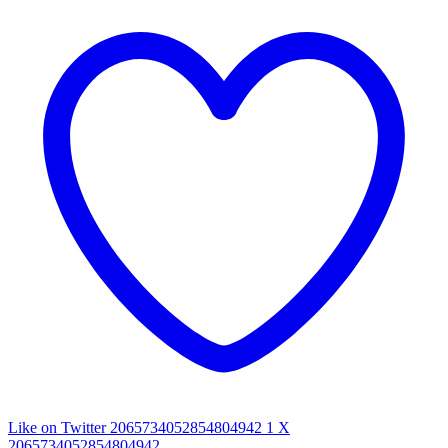
Like on Twitter 2065734052854804942
1
X
2065734052854804942