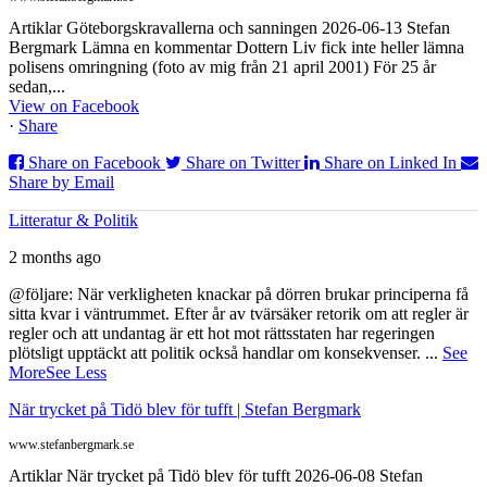
Artiklar Göteborgskravallerna och sanningen 2026-06-13 Stefan
Bergmark Lämna en kommentar Dottern Liv fick inte heller lämna
polisens omringning (foto av mig från 21 april 2001) För 25 år
sedan,...
View on Facebook
·
Share
Share on Facebook
Share on Twitter
Share on Linked In
Share by Email
Litteratur & Politik
2 months ago
@följare: När verkligheten knackar på dörren brukar principerna få
sitta kvar i väntrummet. Efter år av tvärsäker retorik om att regler är
regler och att undantag är ett hot mot rättsstaten har regeringen
plötsligt upptäckt att politik också handlar om konsekvenser.
...
See
More
See Less
När trycket på Tidö blev för tufft | Stefan Bergmark
www.stefanbergmark.se
Artiklar När trycket på Tidö blev för tufft 2026-06-08 Stefan