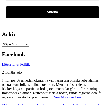
Arkiv
Arkiv
Facebook
Litteratur & Politik
2 months ago
@följare: Sverigedemokraterna vill gärna tala om skattebetalarnas
pengar som folkets heliga egendom. Men när fester delas upp,
böcker köps via partinära bolag och exemplar går till förbränning
framträder en annan skattepolitik: dela notan, runda reglerna och låt
någon annan stå för principerna.
...
See More
See Less