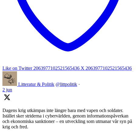
Like on Twitter 2063977102521565436
X
2063977102521565436
Litteratur & Politik
@littpolitik
·
2 jun
Dagens krig utkämpas inte längre bara med vapen och soldater.
Istället sker striderna i cybervärlden, genom informationspåverkan
och ekonomiska sanktioner – en utveckling som utmanar vår syn på
krig och fred.