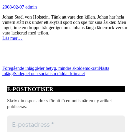
2008-02-07
admin
Johan Staël von Holstein. Tänk att vara den killen. Johan har hela
vintern stått rak under ett skyfall spott och spe för sina åsikter. Men
inget, inte en droppe tränger igenom. Johans långa läderrock verkar
vara lackerad med teflon.
Läs mer…
Inläggsnavigering
Föregående inlägg
Mer betyg, mindre skoldemokrati
Nästa
inlägg
Säder, el och socialism räddar klimatet
E-POSTNOTISER
Skriv din e-postadress för att få en notis när en ny artikel
publiceras: