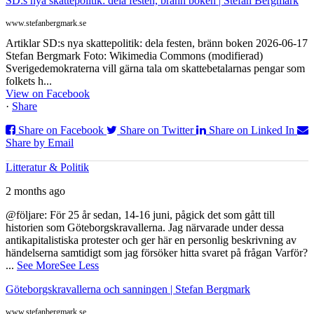
SD:s nya skattepolitik: dela festen, bränn boken | Stefan Bergmark
www.stefanbergmark.se
Artiklar SD:s nya skattepolitik: dela festen, bränn boken 2026-06-17
Stefan Bergmark Foto: Wikimedia Commons (modifierad)
Sverigedemokraterna vill gärna tala om skattebetalarnas pengar som
folkets h...
View on Facebook
·
Share
Share on Facebook
Share on Twitter
Share on Linked In
Share by Email
Litteratur & Politik
2 months ago
@följare: För 25 år sedan, 14-16 juni, pågick det som gått till
historien som Göteborgskravallerna. Jag närvarade under dessa
antikapitalistiska protester och ger här en personlig beskrivning av
händelserna samtidigt som jag försöker hitta svaret på frågan Varför?
...
See More
See Less
Göteborgskravallerna och sanningen | Stefan Bergmark
www.stefanbergmark.se