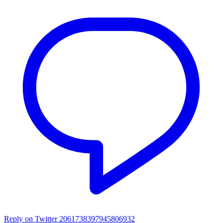
Reply on Twitter 2061738397945806932