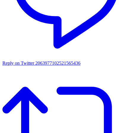
Reply on Twitter 2063977102521565436