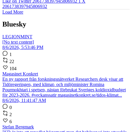
Like on Twitter 2061738397945806932
1
X
2061738397945806932
Load More
Bluesky
LEGIONMINT
[No text content]
8/6/2026, 5:53:46 PM
1
22
104
Magasinet Konkret
En ny rapport från forskningsnätverket Researchers desk visar att
Tidöregeringen, med klimat- och miljöminister Romina
Pourmokhtari i spetsen, nästan förbrukat Sveriges koldioxidbudget
för 2023-2026. #veckanssatir magasinetkonkret.se/tidos-klimat...
8/6/2026, 11:41:47 AM
0
2
6
Stefan Bergmark