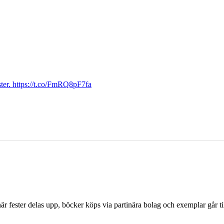
ter. https://t.co/FmRQ8pF7fa
r fester delas upp, böcker köps via partinära bolag och exemplar går til