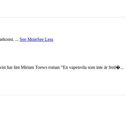
tarkonst.
...
See More
See Less
st har läst Miriam Toews roman ”En vapenvila som inte är fred�...