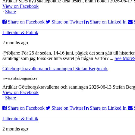
Artiklar SD:s nya skattepolitik: dela festen, bränn boken 2026-06-1
View on Facebook
·
Share
Share on Facebook
Share on Twitter
Share on Linked In
Litteratur & Politik
2 months ago
@följare: För 25 år sedan, 14-16 juni, pågick det som gått till histor
samtidigt som jag försöker hitta svaret på frågan Varför?
...
See More
S
Göteborgskravallerna och sanningen | Stefan Bergmark
www.stefanbergmark.se
Artiklar Göteborgskravallerna och sanningen 2026-06-13 Stefan Bergm
View on Facebook
·
Share
Share on Facebook
Share on Twitter
Share on Linked In
Litteratur & Politik
2 months ago