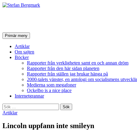
Stefan Bergmark
Sök
Hoppa
Primär meny
till
innehåll
Artiklar
Om sajten
Böcker
Rapporter från verkligheten samt en och annan dröm
Rapporter från den här sidan planeten
Rapporter från ställen jag brukar hänga på
2000-talets vänster, en antologi om socialismens utveckli
Medierna som megafoner
Ockelbo is a nice place
Internetgrannar
Sök
efter:
Artiklar
Lincoln uppfann inte smileyn