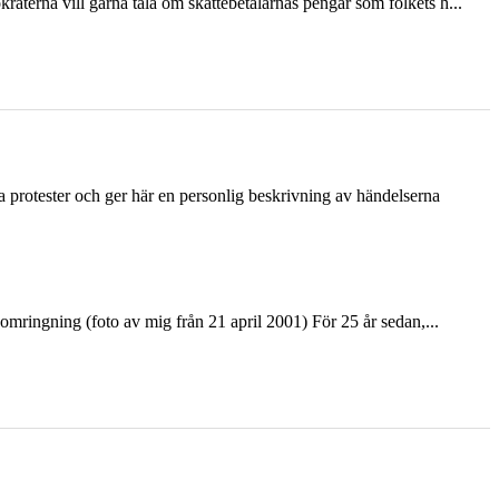
terna vill gärna tala om skattebetalarnas pengar som folkets h...
ka protester och ger här en personlig beskrivning av händelserna
ringning (foto av mig från 21 april 2001) För 25 år sedan,...