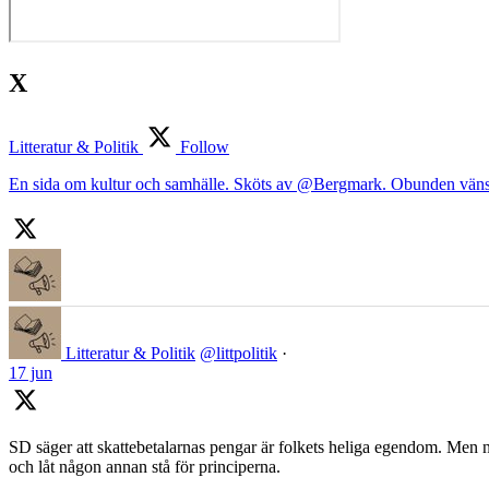
X
Litteratur & Politik
Follow
En sida om kultur och samhälle. Sköts av @Bergmark. Obunden väns
Litteratur & Politik
@littpolitik
·
17 jun
SD säger att skattebetalarnas pengar är folkets heliga egendom. Men nä
och låt någon annan stå för principerna.