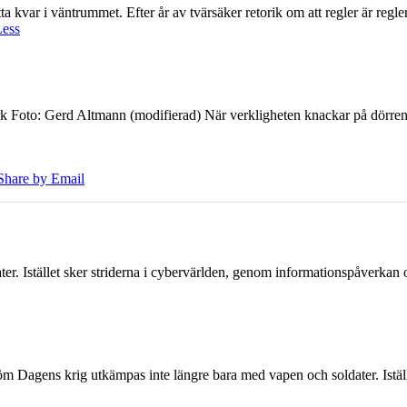
 kvar i väntrummet. Efter år av tvärsäker retorik om att regler är regler 
Less
k Foto: Gerd Altmann (modifierad) När verkligheten knackar på dörren br
Share by Email
er. Istället sker striderna i cybervärlden, genom informationspåverka
öm Dagens krig utkämpas inte längre bara med vapen och soldater. Iställ