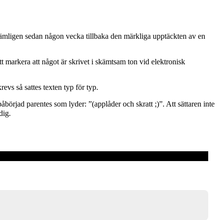
nämligen sedan någon vecka tillbaka den märkliga upptäckten av en
t markera att något är skrivet i skämtsam ton vid elektronisk
evs så sattes texten typ för typ.
påbörjad parentes som lyder: ”(applåder och skratt ;)”. Att sättaren inte
dig.