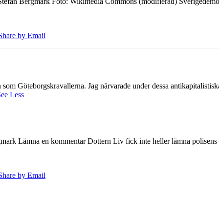
7 Stefan Bergmark Foto: Wikimedia Commons (modifierad) Sverigedemokra
Share by Email
ien som Göteborgskravallerna. Jag närvarade under dessa antikapitalistis
ee Less
ark Lämna en kommentar Dottern Liv fick inte heller lämna polisens om
Share by Email