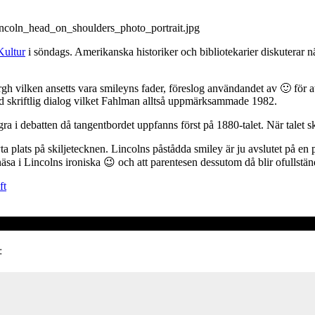
Kultur
i söndags. Amerikanska historiker och bibliotekarier diskuterar 
rgh vilken ansetts vara smileyns fader, föreslog användandet av 🙂 för at
id skriftlig dialog vilket Fahlman alltså uppmärksammade 1982.
a i debatten då tangentbordet uppfanns först på 1880-talet. När talet skr
byta plats på skiljetecknen. Lincolns påstådda smiley är ju avslutet på en 
äsa i Lincolns ironiska 😉 och att parentesen dessutom då blir ofullstän
ft
: