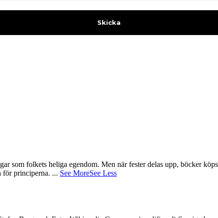
gar som folkets heliga egendom. Men när fester delas upp, böcker köps 
å för principerna.
...
See More
See Less