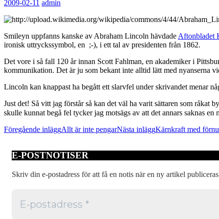
2009-02-11
admin
Smileyn uppfanns kanske av Abraham Lincoln hävdade
Aftonbladet 
ironisk uttryckssymbol, en ;-), i ett tal av presidenten från 1862.
Det vore i så fall 120 år innan Scott Fahlman, en akademiker i Pittsbu
kommunikation. Det är ju som bekant inte alltid lätt med nyanserna v
Lincoln kan knappast ha begått ett slarvfel under skrivandet menar någr
Just det! Så vitt jag förstår så kan det väl ha varit sättaren som råkat 
skulle kunnat begå fel tycker jag motsägs av att det annars saknas en n
Inläggsnavigering
Föregående inlägg
Allt är inte pengar
Nästa inlägg
Kärnkraft med förnu
E-POSTNOTISER
Skriv din e-postadress för att få en notis när en ny artikel publiceras