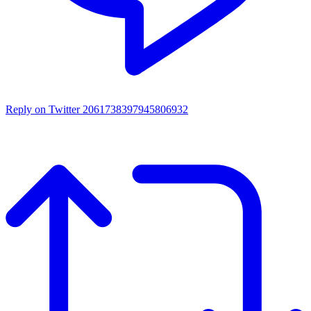
Reply on Twitter 2061738397945806932