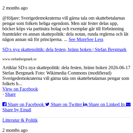
2 months ago
@följare: Sverigedemokraterna vill gärna tala om skattebetalarnas
pengar som folkets heliga egendom. Men när fester delas upp,
böcker köps via partinära bolag och exemplar går till förbränning
framträder en annan skattepolitik: dela notan, runda reglerna och låt
någon annan stå för principerna.
...
See More
See Less
SD:s nya skattepolitik: dela festen, bränn boken | Stefan Bergmark
www.stefanbergmark.se
Artiklar SD:s nya skattepolitik: dela festen, bränn boken 2026-06-17
Stefan Bergmark Foto: Wikimedia Commons (modifierad)
Sverigedemokraterna vill gärna tala om skattebetalarnas pengar som
folkets h...
View on Facebook
·
Share
Share on Facebook
Share on Twitter
Share on Linked In
Share by Email
Litteratur & Politik
2 months ago