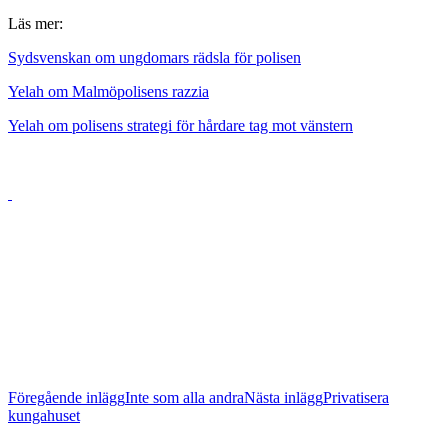
Läs mer:
Sydsvenskan om ungdomars rädsla för polisen
Yelah om Malmöpolisens razzia
Yelah om polisens strategi för hårdare tag mot vänstern
Inläggsnavigering
Föregående inlägg
Inte som alla andra
Nästa inlägg
Privatisera
kungahuset