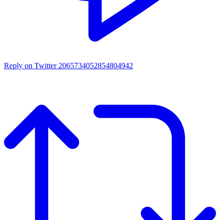
Reply on Twitter 2065734052854804942