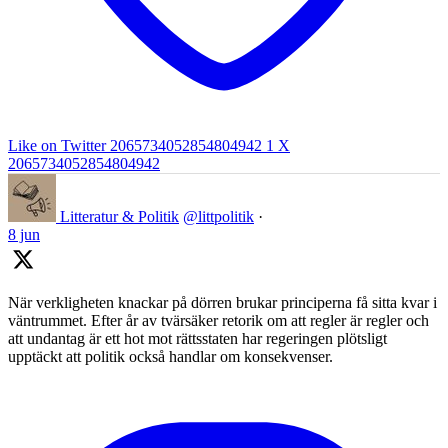
Like on Twitter 2065734052854804942
1
X
2065734052854804942
Litteratur & Politik
@littpolitik
·
8 jun
När verkligheten knackar på dörren brukar principerna få sitta kvar i
väntrummet. Efter år av tvärsäker retorik om att regler är regler och
att undantag är ett hot mot rättsstaten har regeringen plötsligt
upptäckt att politik också handlar om konsekvenser.