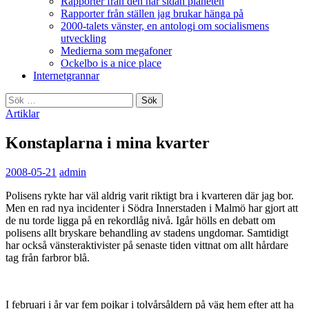
Rapporter från den här sidan planeten
Rapporter från ställen jag brukar hänga på
2000-talets vänster, en antologi om socialismens
utveckling
Medierna som megafoner
Ockelbo is a nice place
Internetgrannar
Sök
efter:
Artiklar
Konstaplarna i mina kvarter
2008-05-21
admin
Polisens rykte har väl aldrig varit riktigt bra i kvarteren där jag bor.
Men en rad nya incidenter i Södra Innerstaden i Malmö har gjort att
de nu torde ligga på en rekordlåg nivå. Igår hölls en debatt om
polisens allt bryskare behandling av stadens ungdomar. Samtidigt
har också vänsteraktivister på senaste tiden vittnat om allt hårdare
tag från farbror blå.
I februari i år var fem pojkar i tolvårsåldern på väg hem efter att ha