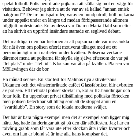
spelat fotboll. Polis beordrade pojkarna att ställa sig mot en vägg för
visitation. Behöver jag skriva att de var av så kallad "annan etnisk
bakgrund"? De tre polispatruller, varav en hundpatrull, höll pojkarna
under uppsikt under en längre tid medan förbipasserande alltmera
högljutt protesterade. En av dessa var läraren Maria Dahl som efter
att ha skrivit en upprörd insändare startade en seglivad debatt.
Det märkliga i den här historien är att pojkarna inte var misstänkta
för nåt även om polisen efteråt motiverat tilltaget med att ett
personrån ägt rum i närheten under kvällen. Poliserna verkade
däremot mena att pojkarna får skylla sig själva eftersom de var på
”fel plats” under ”fel tid”. Klockan var åtta på kvällen. Platsen var
Möllevången där de bor.
En månad senare. En stödfest för Malmös nya aktivitetshus
Utkanten och det vänsterinriktade caféet Glassfabriken blir avbruten
av polisen. Ett trettiotal poliser stövlar in, kollar ID-handlingar och
fotar folk. En uppenbart privat tillställning med politiska förtecken
men polisen betecknar sitt tilltag som att de stoppat ännu en
”svartklubb”. En story som de lokala medierna sväljer.
Det här är bara några exempel men det är exempel som ligger mig
nära. Jag hade funderingar att gå på den där stödfesten. Jag har en
tolvårig grabb som får vara ute efter klockan åtta i våra kvarter och
även om han är blond så är inte alla hans kompisar det.