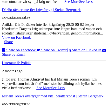
som utmanar vår syn på krig och fred.
...
See More
See Less
Därför räcker inte fler krigsfartyg | Stefan Bergmark
www.stefanbergmark.se
Artiklar Därför räcker inte fler krigsfartyg 2026-06-02 Jesper
Nordström Dagens krig utkämpas inte längre bara med vapen och
soldater. Istället sker striderna i cybervärlden, genom information...
View on Facebook
·
Share
Share on Facebook
Share on Twitter
Share on Linked In
Share by Email
Litteratur & Politik
2 months ago
@följare: Thomas Almqvist har läst Miriam Toews roman ”En
vapenvila som inte är fred” med stor behållning och hyllar hennes
vitala berättarkonst.
...
See More
See Less
Miriam Toews övertygar med vital berättarkonst | Stefan Bergmark
www.stefanbergmark.se