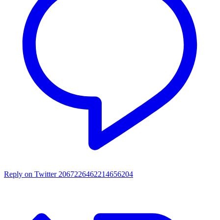
Reply on Twitter 2067226462214656204