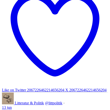
Like on Twitter 2067226462214656204
X
2067226462214656204
Litteratur & Politik
@littpolitik
·
13 jun