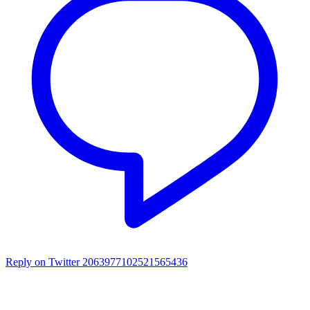
Reply on Twitter 2063977102521565436