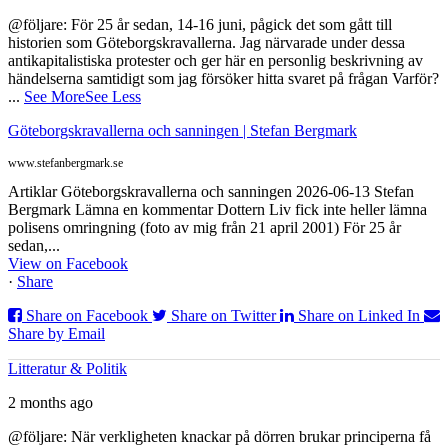
@följare: För 25 år sedan, 14-16 juni, pågick det som gått till
historien som Göteborgskravallerna. Jag närvarade under dessa
antikapitalistiska protester och ger här en personlig beskrivning av
händelserna samtidigt som jag försöker hitta svaret på frågan Varför?
...
See More
See Less
Göteborgskravallerna och sanningen | Stefan Bergmark
www.stefanbergmark.se
Artiklar Göteborgskravallerna och sanningen 2026-06-13 Stefan
Bergmark Lämna en kommentar Dottern Liv fick inte heller lämna
polisens omringning (foto av mig från 21 april 2001) För 25 år
sedan,...
View on Facebook
·
Share
Share on Facebook
Share on Twitter
Share on Linked In
Share by Email
Litteratur & Politik
2 months ago
@följare: När verkligheten knackar på dörren brukar principerna få