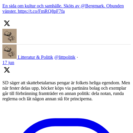
En sida om kultur och samhälle. Sköts av @Bergmark. Obunden
vänster. https://t.co/FmRQ8pF7fa
Litteratur & Politik
@littpolitik
·
17 jun
SD säger att skattebetalarnas pengar är folkets heliga egendom. Men
när fester delas upp, böcker köps via partinära bolag och exemplar
går till förbränning framträder en annan politik: dela notan, runda
reglerna och låt någon annan stå för principerna.