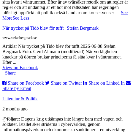
sitta kvar i väntrummet. Efter år av tvärsäker retorik om att regler är
regler och att undantag är ett hot mot rättsstaten har regeringen
plötsligt upptäckt att politik också handlar om konsekvenser.
...
See
More
See Less
När trycket på Tidö blev för tufft | Stefan Bergmark
www.stefanbergmark.se
Artiklar När trycket på Tidö blev för tufft 2026-06-08 Stefan
Bergmark Foto: Gerd Altmann (modifierad) När verkligheten
knackar på dörren brukar principerna få sitta kvar i väntrummet.
Efter ...
View on Facebook
·
Share
Share on Facebook
Share on Twitter
Share on Linked In
Share by Email
Litteratur & Politik
2 months ago
@följare: Dagens krig utkämpas inte längre bara med vapen och
soldater. Istället sker striderna i cybervärlden, genom
informationspåverkan och ekonomiska sanktioner – en utveckling