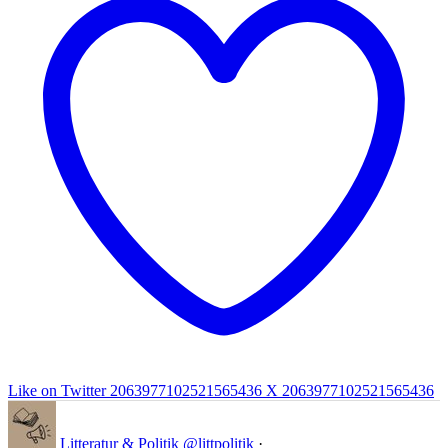
Like on Twitter 2063977102521565436
X
2063977102521565436
Litteratur & Politik
@littpolitik
·