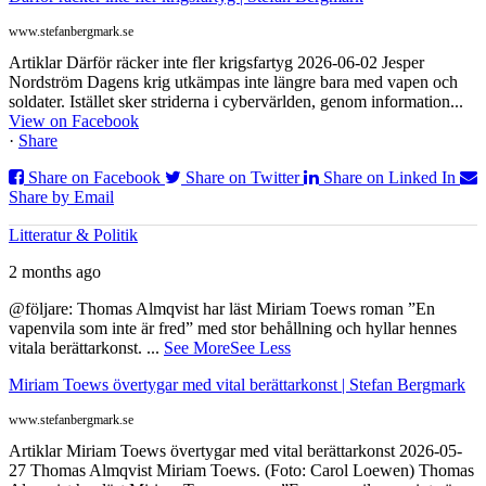
www.stefanbergmark.se
Artiklar Därför räcker inte fler krigsfartyg 2026-06-02 Jesper
Nordström Dagens krig utkämpas inte längre bara med vapen och
soldater. Istället sker striderna i cybervärlden, genom information...
View on Facebook
·
Share
Share on Facebook
Share on Twitter
Share on Linked In
Share by Email
Litteratur & Politik
2 months ago
@följare: Thomas Almqvist har läst Miriam Toews roman ”En
vapenvila som inte är fred” med stor behållning och hyllar hennes
vitala berättarkonst.
...
See More
See Less
Miriam Toews övertygar med vital berättarkonst | Stefan Bergmark
www.stefanbergmark.se
Artiklar Miriam Toews övertygar med vital berättarkonst 2026-05-
27 Thomas Almqvist Miriam Toews. (Foto: Carol Loewen) Thomas