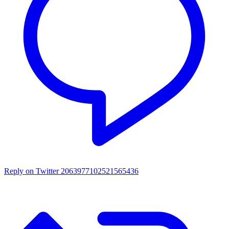
Reply on Twitter 2063977102521565436