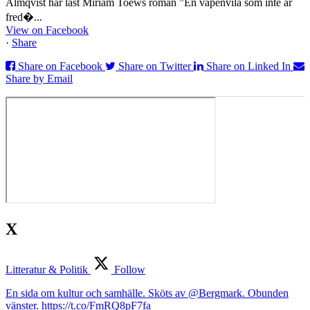
Almqvist har läst Miriam Toews roman ”En vapenvila som inte är
fred�...
View on Facebook
·
Share
Share on Facebook
Share on Twitter
Share on Linked In
Share by Email
X
Litteratur & Politik
Follow
En sida om kultur och samhälle. Sköts av @Bergmark. Obunden
vänster. https://t.co/FmRQ8pF7fa