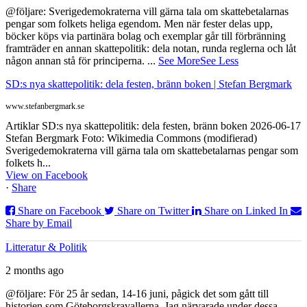
@följare: Sverigedemokraterna vill gärna tala om skattebetalarnas
pengar som folkets heliga egendom. Men när fester delas upp,
böcker köps via partinära bolag och exemplar går till förbränning
framträder en annan skattepolitik: dela notan, runda reglerna och låt
någon annan stå för principerna.
...
See More
See Less
SD:s nya skattepolitik: dela festen, bränn boken | Stefan Bergmark
www.stefanbergmark.se
Artiklar SD:s nya skattepolitik: dela festen, bränn boken 2026-06-17
Stefan Bergmark Foto: Wikimedia Commons (modifierad)
Sverigedemokraterna vill gärna tala om skattebetalarnas pengar som
folkets h...
View on Facebook
·
Share
Share on Facebook
Share on Twitter
Share on Linked In
Share by Email
Litteratur & Politik
2 months ago
@följare: För 25 år sedan, 14-16 juni, pågick det som gått till
historien som Göteborgskravallerna. Jag närvarade under dessa