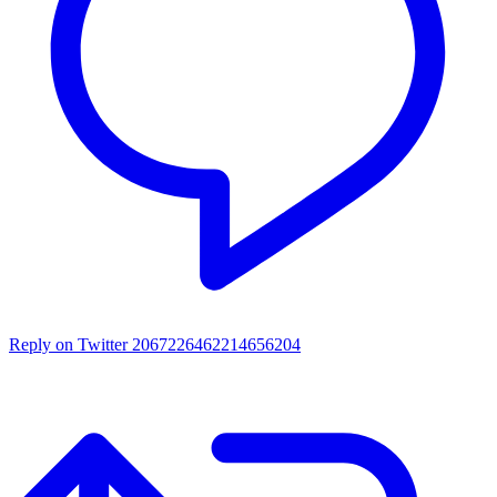
Reply on Twitter 2067226462214656204