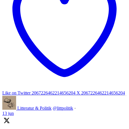
Like on Twitter 2067226462214656204
X
2067226462214656204
Litteratur & Politik
@littpolitik
·
13 jun