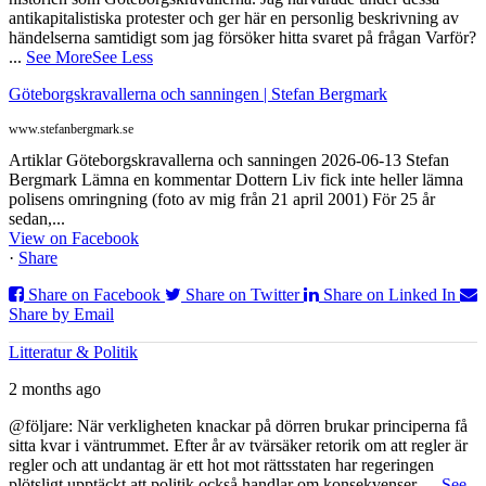
antikapitalistiska protester och ger här en personlig beskrivning av
händelserna samtidigt som jag försöker hitta svaret på frågan Varför?
...
See More
See Less
Göteborgskravallerna och sanningen | Stefan Bergmark
www.stefanbergmark.se
Artiklar Göteborgskravallerna och sanningen 2026-06-13 Stefan
Bergmark Lämna en kommentar Dottern Liv fick inte heller lämna
polisens omringning (foto av mig från 21 april 2001) För 25 år
sedan,...
View on Facebook
·
Share
Share on Facebook
Share on Twitter
Share on Linked In
Share by Email
Litteratur & Politik
2 months ago
@följare: När verkligheten knackar på dörren brukar principerna få
sitta kvar i väntrummet. Efter år av tvärsäker retorik om att regler är
regler och att undantag är ett hot mot rättsstaten har regeringen
plötsligt upptäckt att politik också handlar om konsekvenser.
...
See