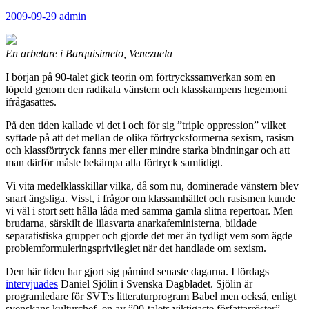
2009-09-29
admin
En arbetare i Barquisimeto, Venezuela
I början på 90-talet gick teorin om förtryckssamverkan som en
löpeld genom den radikala vänstern och klasskampens hegemoni
ifrågasattes.
På den tiden kallade vi det i och för sig ”triple oppression” vilket
syftade på att det mellan de olika förtrycksformerna sexism, rasism
och klassförtryck fanns mer eller mindre starka bindningar och att
man därför måste bekämpa alla förtryck samtidigt.
Vi vita medelklasskillar vilka, då som nu, dominerade vänstern blev
snart ängsliga. Visst, i frågor om klassamhället och rasismen kunde
vi väl i stort sett hålla låda med samma gamla slitna repertoar. Men
brudarna, särskilt de lilasvarta anarkafeministerna, bildade
separatistiska grupper och gjorde det mer än tydligt vem som ägde
problemformuleringsprivilegiet när det handlade om sexism.
Den här tiden har gjort sig påmind senaste dagarna. I lördags
intervjuades
Daniel Sjölin i Svenska Dagbladet. Sjölin är
programledare för SVT:s litteraturprogram Babel men också, enligt
svenskans kulturchef, en av ”00-talets viktigaste författarröster”.