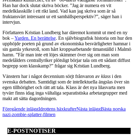
Han har dock slutat skriva böcker. ”Jag är numera en vit
medelklasskille i ett rikt land. Vad kan jag skriva som är så
fruktansvärt intressant ur ett samhällsperspektiv?”, säger han i
intervjun.
Författaren Kristian Lundberg har däremot kommit ut med en ny
bok –
Yarden. En berättelse
. En självbiografisk historia om hur den
upphöjde poeten på grund av ekonomiska besvärligheter hamnar i
sin gamla yrkesroll, som hårt kroppsarbetande timanställd i Malmö
hamn. ”Får man inte ett löjes skimmer över sig om man som
medelålders centrallyriker plötsligt börjar tala om ett sådant diffust
begrepp som klasskamp?” frågar sig Kristian Lundberg.
Vänstern har i något decennium sörjt frånvaron av
klass
i den
svenska debatten. Samtidigt som de intellektuella ängslas över sin
egen tillhörighet och rätt att tala. Klass är det nya lilasvarta men
tyvärr finns idag inga vältaliga separatistiska arbetargrupper med
makt att sätta dagordningen.
Inläggsnavigering
Föregående inlägg
Idrottens häxkrafter
Nästa inlägg
Bästa norska
nazi-zombie-splatter-filmen
E-POSTNOTISER