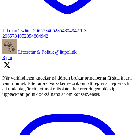
Like on Twitter 2065734052854804942
1
X
2065734052854804942
Litteratur & Politik
@littpolitik
·
8 jun
När verkligheten knackar på dörren brukar principerna få sitta kvar i
väntrummet. Efter år av tvärsäker retorik om att regler är regler och
att undantag är ett hot mot rättsstaten har regeringen plötsligt
upptäckt att politik också handlar om konsekvenser.