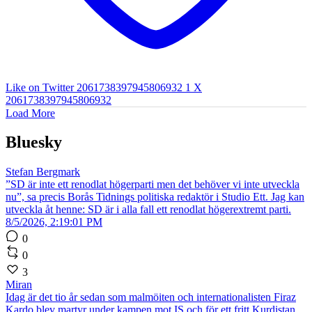
Like on Twitter 2061738397945806932
1
X
2061738397945806932
Load More
Bluesky
Stefan Bergmark
”SD är inte ett renodlat högerparti men det behöver vi inte utveckla
nu”, sa precis Borås Tidnings politiska redaktör i Studio Ett. Jag kan
utveckla åt henne: SD är i alla fall ett renodlat högerextremt parti.
8/5/2026, 2:19:01 PM
0
0
3
Miran
Idag är det tio år sedan som malmöiten och internationalisten Firaz
Kardo blev martyr under kampen mot IS och för ett fritt Kurdistan.