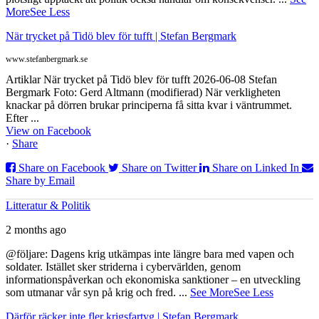
More
See Less
När trycket på Tidö blev för tufft | Stefan Bergmark
www.stefanbergmark.se
Artiklar När trycket på Tidö blev för tufft 2026-06-08 Stefan
Bergmark Foto: Gerd Altmann (modifierad) När verkligheten
knackar på dörren brukar principerna få sitta kvar i väntrummet.
Efter ...
View on Facebook
·
Share
Share on Facebook
Share on Twitter
Share on Linked In
Share by Email
Litteratur & Politik
2 months ago
@följare: Dagens krig utkämpas inte längre bara med vapen och
soldater. Istället sker striderna i cybervärlden, genom
informationspåverkan och ekonomiska sanktioner – en utveckling
som utmanar vår syn på krig och fred.
...
See More
See Less
Därför räcker inte fler krigsfartyg | Stefan Bergmark