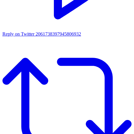
Reply on Twitter 2061738397945806932