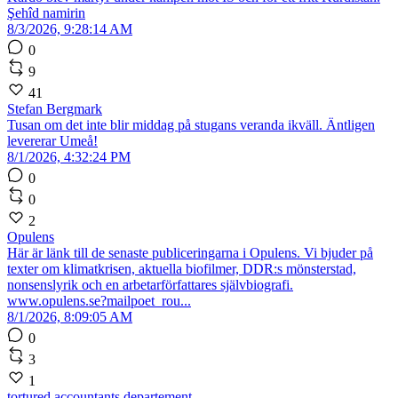
Şehîd namirin
8/3/2026, 9:28:14 AM
0
9
41
Stefan Bergmark
Tusan om det inte blir middag på stugans veranda ikväll. Äntligen
levererar Umeå!
8/1/2026, 4:32:24 PM
0
0
2
Opulens
Här är länk till de senaste publiceringarna i Opulens. Vi bjuder på
texter om klimatkrisen, aktuella biofilmer, DDR:s mönsterstad,
nonsenslyrik och en arbetarförfattares självbiografi.
www.opulens.se?mailpoet_rou...
8/1/2026, 8:09:05 AM
0
3
1
tortured accountants departement