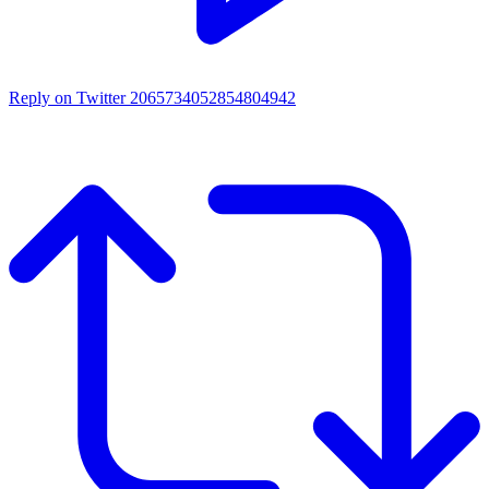
Reply on Twitter 2065734052854804942