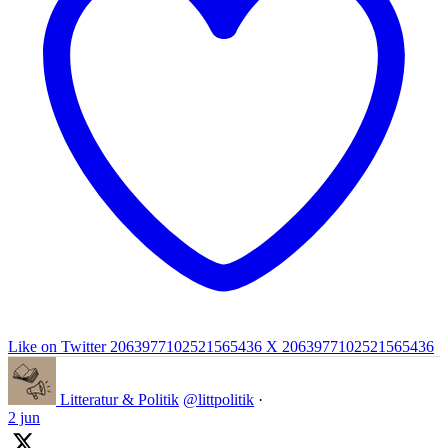
Like on Twitter 2063977102521565436
X
2063977102521565436
Litteratur & Politik
@littpolitik
·
2 jun