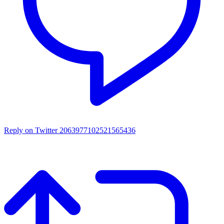
Reply on Twitter 2063977102521565436