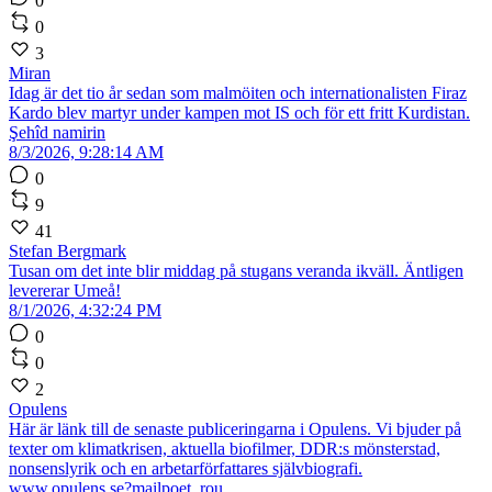
0
0
3
Miran
Idag är det tio år sedan som malmöiten och internationalisten Firaz
Kardo blev martyr under kampen mot IS och för ett fritt Kurdistan.
Şehîd namirin
8/3/2026, 9:28:14 AM
0
9
41
Stefan Bergmark
Tusan om det inte blir middag på stugans veranda ikväll. Äntligen
levererar Umeå!
8/1/2026, 4:32:24 PM
0
0
2
Opulens
Här är länk till de senaste publiceringarna i Opulens. Vi bjuder på
texter om klimatkrisen, aktuella biofilmer, DDR:s mönsterstad,
nonsenslyrik och en arbetarförfattares självbiografi.
www.opulens.se?mailpoet_rou...