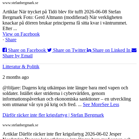
www.stefanbergmark.se
Artiklar När trycket på Tidö blev för tufft 2026-06-08 Stefan
Bergmark Foto: Gerd Altmann (modifierad) När verkligheten
knackar på dörren brukar principerna få sitta kvar i väntrummet.
Efter ...
View on Facebook
·
Share
Share on Facebook
Share on Twitter
Share on Linked In
Share by Email
Litteratur & Politik
2 months ago
@följare: Dagens krig utkämpas inte längre bara med vapen och
soldater. Istället sker striderna i cybervärlden, genom
informationspåverkan och ekonomiska sanktioner – en utveckling
som utmanar vår syn på krig och fred.
...
See More
See Less
Därför räcker inte fler krigsfartyg | Stefan Bergmark
www.stefanbergmark.se
Artiklar Därför räcker inte fler krigsfartyg 2026-06-02 Jesper