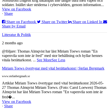
Nordström Dagens krig utkämpas inte längre bara med vapen och
soldater. Istället sker striderna i cybervärlden, genom information...
View on Facebook
·
Share
Share on Facebook
Share on Twitter
Share on Linked In
Share by Email
Litteratur & Politik
2 months ago
@följare: Thomas Almqvist har läst Miriam Toews roman ”En
vapenvila som inte är fred” med stor behållning och hyllar hennes
vitala berättarkonst.
...
See More
See Less
Miriam Toews övertygar med vital berättarkonst | Stefan Bergmark
www.stefanbergmark.se
Artiklar Miriam Toews övertygar med vital berättarkonst 2026-05-
27 Thomas Almqvist Miriam Toews. (Foto: Carol Loewen) Thomas
Almqvist har läst Miriam Toews roman ”En vapenvila som inte är
fred�...
View on Facebook
·
Share