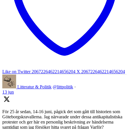
Like on Twitter 2067226462214656204
X
2067226462214656204
Litteratur & Politik
@littpolitik
·
13 jun
För 25 år sedan, 14-16 juni, pågick det som gått till historien som
Göteborgskravallerna. Jag närvarade under dessa antikapitalistiska
protester och ger här en personlig beskrivning av händelserna
samtidigt som jag försöker hitta svaret på frågan Varför?