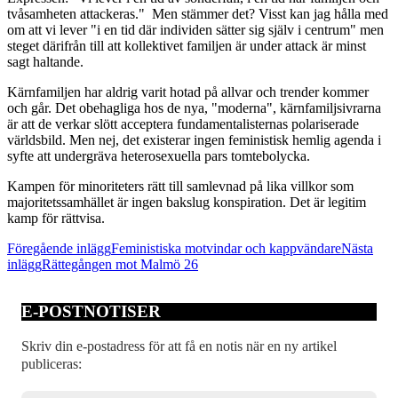
tvåsamheten attackeras." Men stämmer det? Visst kan jag hålla med
om att vi lever "i en tid där individen sätter sig själv i centrum" men
steget därifrån till att kollektivet familjen är under attack är minst
sagt haltande.
Kärnfamiljen har aldrig varit hotad på allvar och trender kommer
och går. Det obehagliga hos de nya, "moderna", kärnfamiljsivrarna
är att de verkar slött acceptera fundamentalisternas polariserade
världsbild. Men nej, det existerar ingen feministisk hemlig agenda i
syfte att undergräva heterosexuella pars tomtebolycka.
Kampen för minoriteters rätt till samlevnad på lika villkor som
majoritetssamhället är ingen bakslug konspiration. Det är legitim
kamp för rättvisa.
Inläggsnavigering
Föregående inlägg
Feministiska motvindar och kappvändare
Nästa
inlägg
Rättegången mot Malmö 26
E-POSTNOTISER
Skriv din e-postadress för att få en notis när en ny artikel
publiceras: