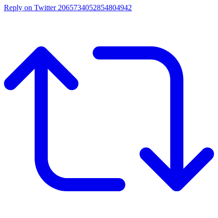
Reply on Twitter 2065734052854804942