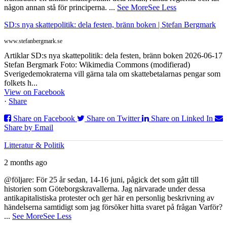
någon annan stå för principerna.
...
See More
See Less
SD:s nya skattepolitik: dela festen, bränn boken | Stefan Bergmark
www.stefanbergmark.se
Artiklar SD:s nya skattepolitik: dela festen, bränn boken 2026-06-17
Stefan Bergmark Foto: Wikimedia Commons (modifierad)
Sverigedemokraterna vill gärna tala om skattebetalarnas pengar som
folkets h...
View on Facebook
·
Share
Share on Facebook
Share on Twitter
Share on Linked In
Share by Email
Litteratur & Politik
2 months ago
@följare: För 25 år sedan, 14-16 juni, pågick det som gått till
historien som Göteborgskravallerna. Jag närvarade under dessa
antikapitalistiska protester och ger här en personlig beskrivning av
händelserna samtidigt som jag försöker hitta svaret på frågan Varför?
...
See More
See Less