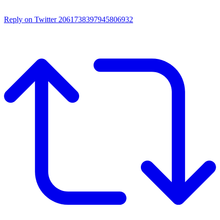
Reply on Twitter 2061738397945806932