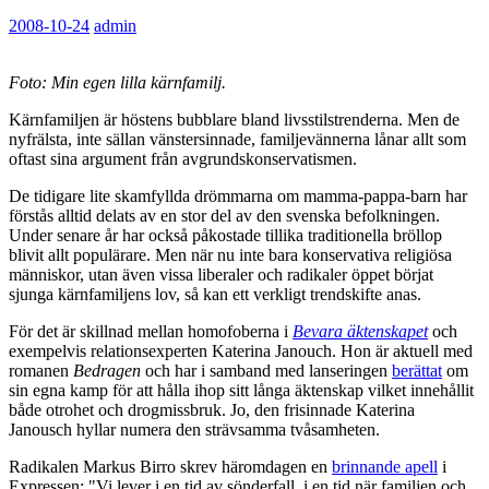
2008-10-24
admin
Foto: Min egen lilla kärnfamilj.
Kärnfamiljen är höstens bubblare bland livsstilstrenderna. Men de
nyfrälsta, inte sällan vänstersinnade, familjevännerna lånar allt som
oftast sina argument från avgrundskonservatismen.
De tidigare lite skamfyllda drömmarna om mamma-pappa-barn har
förstås alltid delats av en stor del av den svenska befolkningen.
Under senare år har också påkostade tillika traditionella bröllop
blivit allt populärare. Men när nu inte bara konservativa religiösa
människor, utan även vissa liberaler och radikaler öppet börjat
sjunga kärnfamiljens lov, så kan ett verkligt trendskifte anas.
För det är skillnad mellan homofoberna i
Bevara äktenskapet
och
exempelvis relationsexperten Katerina Janouch. Hon är aktuell med
romanen
Bedragen
och har i samband med lanseringen
berättat
om
sin egna kamp för att hålla ihop sitt långa äktenskap vilket innehållit
både otrohet och drogmissbruk. Jo, den frisinnade Katerina
Janousch hyllar numera den strävsamma tvåsamheten.
Radikalen Markus Birro skrev häromdagen en
brinnande apell
i
Expressen: "Vi lever i en tid av sönderfall, i en tid när familjen och