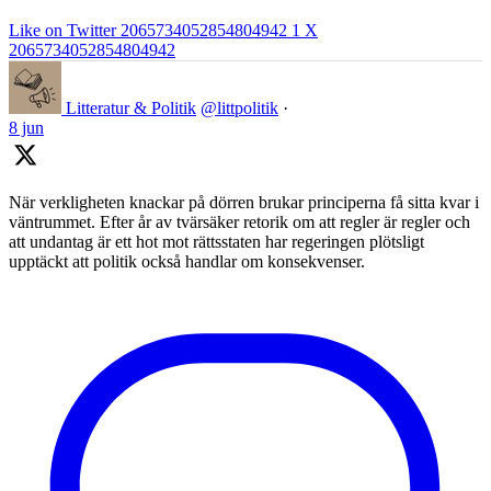
Like on Twitter 2065734052854804942
1
X
2065734052854804942
Litteratur & Politik
@littpolitik
·
8 jun
När verkligheten knackar på dörren brukar principerna få sitta kvar i
väntrummet. Efter år av tvärsäker retorik om att regler är regler och
att undantag är ett hot mot rättsstaten har regeringen plötsligt
upptäckt att politik också handlar om konsekvenser.