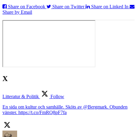
Share on Facebook
Share on Twitter
Share on Linked In
Share by Email
X
Litteratur & Politik
Follow
En sida om kultur och samhälle. Sköts av @Bergmark. Obunden
vänster. https://t.co/FmRQ8pF7fa