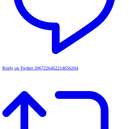
Reply on Twitter 2067226462214656204