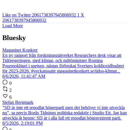
Like on Twitter 2061738397945806932
1
X
2061738397945806932
Load More
Bluesky
Magasinet Konkret
En ny rapport från forskningsnätverket Researchers desk visar att
Tidöregeringen, med klimat- och miljöminister Romina
Pourmokhtari i spetsen, nästan förbrukat Sveriges koldioxidbudget
för 2023-2026. #veckanssatir magasinetkonkret.se/tidos-klimat...
8/6/2026, 11:41:47 AM
0
2
6
Stefan Bergmark
”SD är inte ett renodlat högerparti men det behöver vi inte utveckla
nu”, sa precis Borås Tidnings politiska redaktör i Studio Ett. Jag kan
utveckla åt henne: SD är i alla fall ett renodlat högerextremt parti.
8/5/2026, 2:19:01 PM