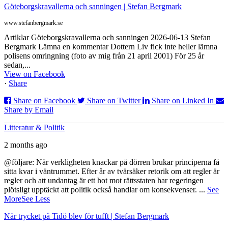
Göteborgskravallerna och sanningen | Stefan Bergmark
www.stefanbergmark.se
Artiklar Göteborgskravallerna och sanningen 2026-06-13 Stefan
Bergmark Lämna en kommentar Dottern Liv fick inte heller lämna
polisens omringning (foto av mig från 21 april 2001) För 25 år
sedan,...
View on Facebook
·
Share
Share on Facebook
Share on Twitter
Share on Linked In
Share by Email
Litteratur & Politik
2 months ago
@följare: När verkligheten knackar på dörren brukar principerna få
sitta kvar i väntrummet. Efter år av tvärsäker retorik om att regler är
regler och att undantag är ett hot mot rättsstaten har regeringen
plötsligt upptäckt att politik också handlar om konsekvenser.
...
See
More
See Less
När trycket på Tidö blev för tufft | Stefan Bergmark