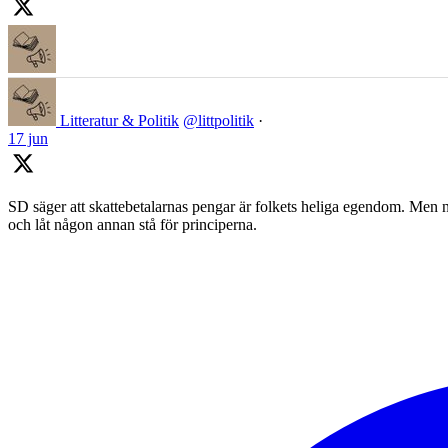
Litteratur & Politik
@littpolitik
·
17 jun
SD säger att skattebetalarnas pengar är folkets heliga egendom. Men nä
och låt någon annan stå för principerna.