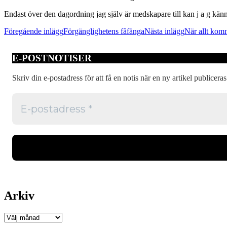
Endast över den dagordning jag själv är medskapare till kan j a g kän
Inläggsnavigering
Föregående inlägg
Förgänglighetens fåfänga
Nästa inlägg
När allt kom
E-POSTNOTISER
Skriv din e-postadress för att få en notis när en ny artikel publiceras
Arkiv
Arkiv