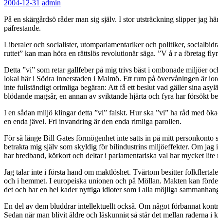
2004-12-31
admin
På en skärgårdsö råder man sig själv. I stor utsträckning slipper jag 
påfrestande.
Liberaler och socialister, utomparlamentariker och politiker, socialbi
ruttet” kan man höra en rättslös revolutionär säga. ”V å r a företag f
Detta ”vi” som retar gallfeber på mig trivs bäst i ombonade miljöer o
lokal här i Södra innerstaden i Malmö. Ett rum på övervåningen är iord
inte fullständigt orimliga begäran: Att få ett beslut vad gäller sina a
blödande magsår, en annan av sviktande hjärta och fyra har försökt b
I en sådan miljö klingar detta ”vi” falskt. Hur ska ”vi” ha råd med öka
en enda jävel. Fri invandring är den enda rimliga parollen.
För så länge Bill Gates förmögenhet inte satts in på mitt personkonto 
betrakta mig själv som skyldig för bilindustrins miljöeffekter. Om jag 
har bredband, körkort och deltar i parlamentariska val har mycket lite
Jag talar inte i första hand om maktlöshet. Tvärtom besitter folkflerta
och i hemmet. I europeiska unionen och på Möllan. Makten kan fördelas 
det och har en hel kader nyttiga idioter som i alla möjliga sammanhan
En del av dem bluddrar intellektuellt också. Om något förbannat kont
Sedan när man blivit äldre och läskunnig så står det mellan raderna i ko