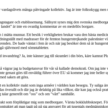
här vardagslivets många påtvingade kollektiv. Jag är inte folksskygg men
dragstagare och etablissemang. Sällsynt synes mig den svenska medborgar
lyr landet” är inte en ovanlig kommentar av en medellös borgare.
ch i mätta munnar. Ett besök i verkligheten brukar vara den bästa medici
ningställt med madrasser för de femton hungerstrejkande palestinier vil
sylärenden. De hade väntat i fem år och när jag besöker dem så är hungers
egå självmord med sömntabletter.
d invandring? Ja, inte känner jag till skramlet i din börs, käre kamrat P
så vägrar jag ta budgetansvar för vår så kallade demokrati. Om jag inte v
inte genast görs till enväldig führer över EU så kommer jag inte heller 
 med saken att göra.
let en kollektiv makt som inga arméer i världen kan besegra. Ty saliga äro
överallt och där jag är delaktig på lika villkor, där kan jag också prat
g talar generellt om ”oss” och om ”vårt” samhälle.
rakt som förpliktigar mig som medborgare. Värsta bokklubbsknepet. För
ntraktet att man tagit på på sig ansvaret för att tusentals medmänniskor f