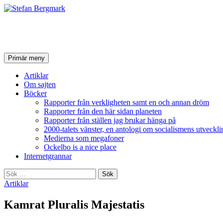
Stefan Bergmark
Sök
Hoppa
Primär meny
till
innehåll
Artiklar
Om sajten
Böcker
Rapporter från verkligheten samt en och annan dröm
Rapporter från den här sidan planeten
Rapporter från ställen jag brukar hänga på
2000-talets vänster, en antologi om socialismens utveckli
Medierna som megafoner
Ockelbo is a nice place
Internetgrannar
Sök
efter:
Artiklar
Kamrat Pluralis Majestatis