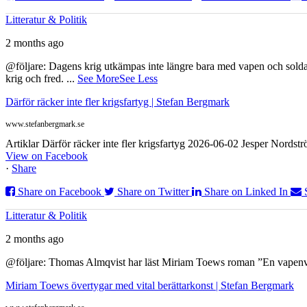
Litteratur & Politik
2 months ago
@följare: Dagens krig utkämpas inte längre bara med vapen och soldat
krig och fred.
...
See More
See Less
Därför räcker inte fler krigsfartyg | Stefan Bergmark
www.stefanbergmark.se
Artiklar Därför räcker inte fler krigsfartyg 2026-06-02 Jesper Nordstr
View on Facebook
·
Share
Share on Facebook
Share on Twitter
Share on Linked In
Litteratur & Politik
2 months ago
@följare: Thomas Almqvist har läst Miriam Toews roman ”En vapenvila
Miriam Toews övertygar med vital berättarkonst | Stefan Bergmark