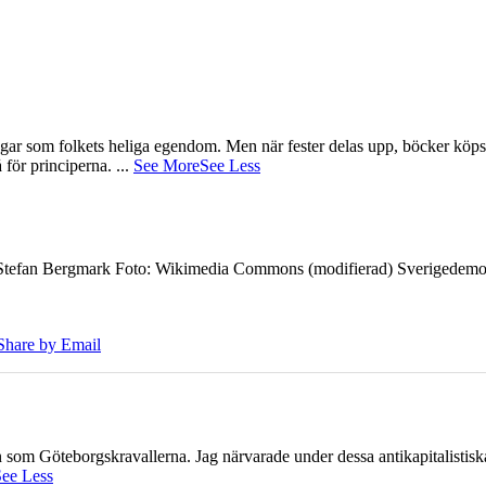
gar som folkets heliga egendom. Men när fester delas upp, böcker köps 
å för principerna.
...
See More
See Less
7 Stefan Bergmark Foto: Wikimedia Commons (modifierad) Sverigedemokra
Share by Email
ien som Göteborgskravallerna. Jag närvarade under dessa antikapitalistis
ee Less