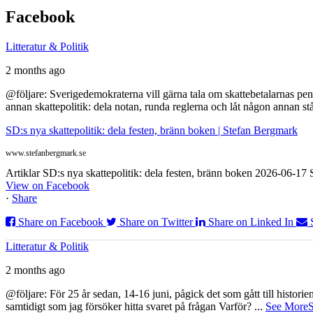
Facebook
Litteratur & Politik
2 months ago
@följare: Sverigedemokraterna vill gärna tala om skattebetalarnas pen
annan skattepolitik: dela notan, runda reglerna och låt någon annan st
SD:s nya skattepolitik: dela festen, bränn boken | Stefan Bergmark
www.stefanbergmark.se
Artiklar SD:s nya skattepolitik: dela festen, bränn boken 2026-06-1
View on Facebook
·
Share
Share on Facebook
Share on Twitter
Share on Linked In
Litteratur & Politik
2 months ago
@följare: För 25 år sedan, 14-16 juni, pågick det som gått till histor
samtidigt som jag försöker hitta svaret på frågan Varför?
...
See More
S