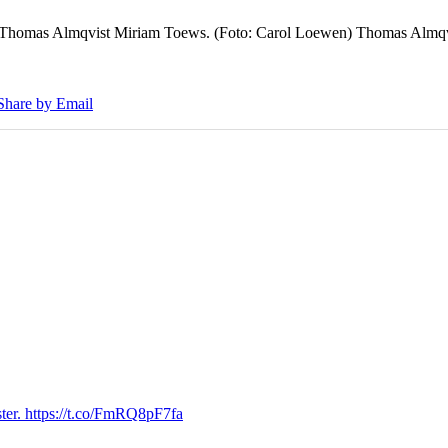
7 Thomas Almqvist Miriam Toews. (Foto: Carol Loewen) Thomas Almqvi
Share by Email
ter. https://t.co/FmRQ8pF7fa