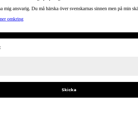
na mig ansvarig. Du må härska över svenskarnas sinnen men på min skärg
mer omkring
: