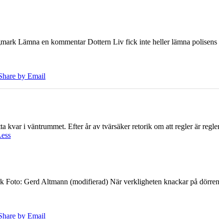
ark Lämna en kommentar Dottern Liv fick inte heller lämna polisens om
Share by Email
 kvar i väntrummet. Efter år av tvärsäker retorik om att regler är regler 
Less
k Foto: Gerd Altmann (modifierad) När verkligheten knackar på dörren br
Share by Email