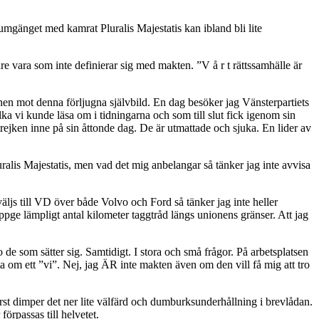
 umgänget med kamrat Pluralis Majestatis kan ibland bli lite
e vara som inte definierar sig med makten. ”V å r t rättssamhälle är
nen mot denna förljugna självbild. En dag besöker jag Vänsterpartiets
ka vi kunde läsa om i tidningarna och som till slut fick igenom sin
trejken inne på sin åttonde dag. De är utmattade och sjuka. En lider av
luralis Majestatis, men vad det mig anbelangar så tänker jag inte avvisa
äljs till VD över både Volvo och Ford så tänker jag inte heller
uppge lämpligt antal kilometer taggtråd längs unionens gränser. Att jag
 de som sätter sig. Samtidigt. I stora och små frågor. På arbetsplatsen
a om ett ”vi”. Nej, jag ÄR inte makten även om den vill få mig att tro
st dimper det ner lite välfärd och dumburksunderhållning i brevlådan.
örpassas till helvetet.