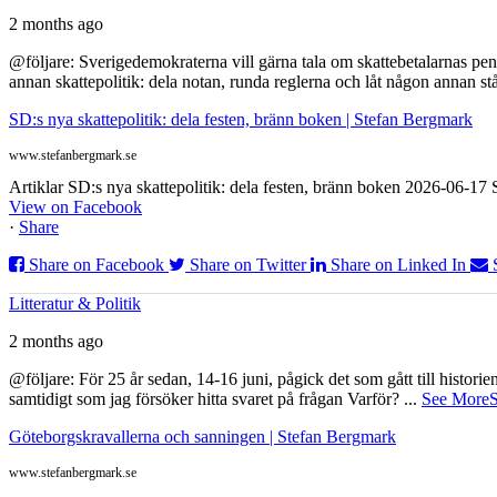
2 months ago
@följare: Sverigedemokraterna vill gärna tala om skattebetalarnas pen
annan skattepolitik: dela notan, runda reglerna och låt någon annan st
SD:s nya skattepolitik: dela festen, bränn boken | Stefan Bergmark
www.stefanbergmark.se
Artiklar SD:s nya skattepolitik: dela festen, bränn boken 2026-06-1
View on Facebook
·
Share
Share on Facebook
Share on Twitter
Share on Linked In
Litteratur & Politik
2 months ago
@följare: För 25 år sedan, 14-16 juni, pågick det som gått till histor
samtidigt som jag försöker hitta svaret på frågan Varför?
...
See More
S
Göteborgskravallerna och sanningen | Stefan Bergmark
www.stefanbergmark.se