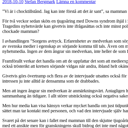
2018-10-10
Stefan Bergmark
Lämna en kommentar
”Vi är i chocktillstånd. Jag kan inte förstå att det är sant”, sa mamman t
För två veckor sedan sköts en tjugoåring med Downs syndrom ihjäl i S
Tragedins nyhetsvärde kan givetvis inte ifrågasättas och inte minst po
chockade mamman?
I avhandlingen ”Sorgens avtryck. Erfarenheter av medverkan som sörjan
av svenska medier i egenskap av sörjande komma till tals. Även om man 
nyhetsmedia. Ingen av dem ångrar sin medverkan, inte heller de som fram
Framförallt verkar det handla om att de uppfattar det som att medieex
också trösterikt att kretsen sörjande vidgas när andra, ibland helt o
Givetvis görs övertramp och flera av de intervjuade utsattes också för
intressen ju inte alltid är densamma som de drabbades.
Men att ingen ångrar sin medverkan är anmärkningsvärt. Antagligen har d
sammanhang än tidigare. I allt större utsträckning också negativa saker
Men hur media kan visa hänsyn verkar mycket handla om just tidpunkt.
sättet man tar kontakt med personen, och vad den intervjuade själv har
Svaret på det senare kan i fallet med mamman till den skjutne tjugoårin
med ett ansikte men för granskningens skull bidrog det inte med någ