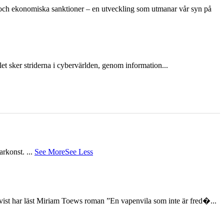
n och ekonomiska sanktioner – en utveckling som utmanar vår syn på
et sker striderna i cybervärlden, genom information...
tarkonst.
...
See More
See Less
st har läst Miriam Toews roman ”En vapenvila som inte är fred�...