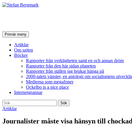
Stefan Bergmark
Sök
Hoppa
Primär meny
till
innehåll
Artiklar
Om sajten
Böcker
Rapporter från verkligheten samt en och annan dröm
Rapporter från den här sidan planeten
Rapporter från ställen jag brukar hänga på
2000-talets vänster, en antologi om socialismens utveckli
Medierna som megafoner
Ockelbo is a nice place
Internetgrannar
Sök
efter:
Artiklar
Journalister måste visa hänsyn till chockad