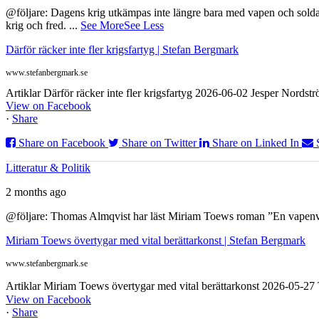
@följare: Dagens krig utkämpas inte längre bara med vapen och soldat
krig och fred.
...
See More
See Less
Därför räcker inte fler krigsfartyg | Stefan Bergmark
www.stefanbergmark.se
Artiklar Därför räcker inte fler krigsfartyg 2026-06-02 Jesper Nordstr
View on Facebook
·
Share
Share on Facebook
Share on Twitter
Share on Linked In
Litteratur & Politik
2 months ago
@följare: Thomas Almqvist har läst Miriam Toews roman ”En vapenvila
Miriam Toews övertygar med vital berättarkonst | Stefan Bergmark
www.stefanbergmark.se
Artiklar Miriam Toews övertygar med vital berättarkonst 2026-05-2
View on Facebook
·
Share