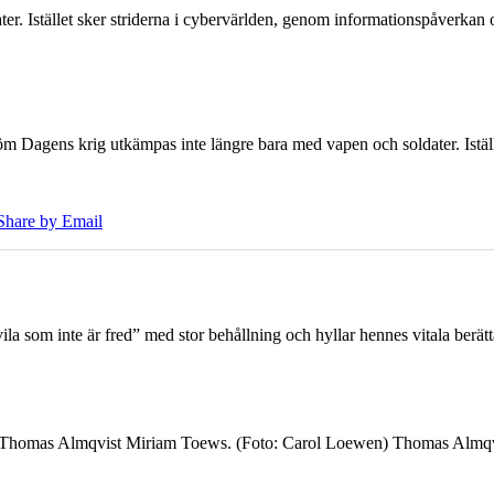
er. Istället sker striderna i cybervärlden, genom informationspåverka
öm Dagens krig utkämpas inte längre bara med vapen och soldater. Iställ
Share by Email
 som inte är fred” med stor behållning och hyllar hennes vitala berät
7 Thomas Almqvist Miriam Toews. (Foto: Carol Loewen) Thomas Almqvi