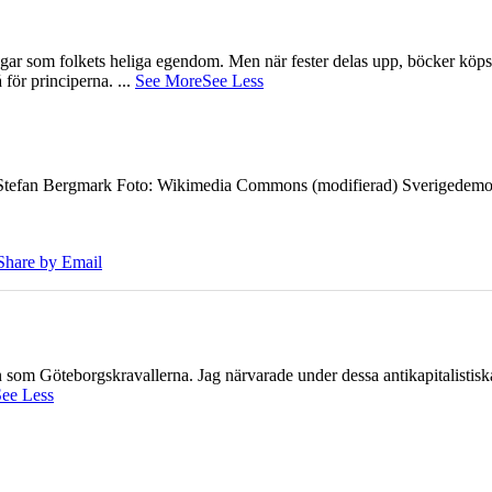
gar som folkets heliga egendom. Men när fester delas upp, böcker köps 
å för principerna.
...
See More
See Less
7 Stefan Bergmark Foto: Wikimedia Commons (modifierad) Sverigedemokra
Share by Email
ien som Göteborgskravallerna. Jag närvarade under dessa antikapitalistis
ee Less