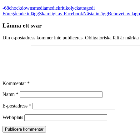
-68
chock
downs
media
mediekritik
olycka
tragedi
Inläggsnavigering
Föregående inlägg
Skamligt av Facebook
Nästa inlägg
Behovet av lag
Lämna ett svar
Din e-postadress kommer inte publiceras.
Obligatoriska fält är märkta
Kommentar
*
Namn
*
E-postadress
*
Webbplats