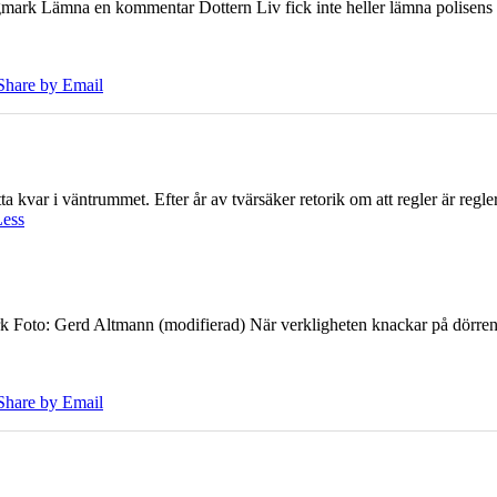
ark Lämna en kommentar Dottern Liv fick inte heller lämna polisens om
Share by Email
 kvar i väntrummet. Efter år av tvärsäker retorik om att regler är regler 
Less
k Foto: Gerd Altmann (modifierad) När verkligheten knackar på dörren br
Share by Email