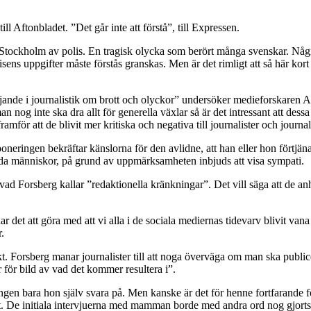
ill Aftonbladet. ”Det går inte att förstå”, till Expressen.
tockholm av polis. En tragisk olycka som berört många svenskar. Några 
lisens uppgifter måste förstås granskas. Men är det rimligt att så här ko
de i journalistik om brott och olyckor” undersöker medieforskaren Anett
nog inte ska dra allt för generella växlar så är det intressant att dess
för att de blivit mer kritiska och negativa till journalister och journali
poneringen bekräftar känslorna för den avlidne, att han eller hon fört
kända människor, på grund av uppmärksamheten inbjuds att visa sympati.
 vad Forsberg kallar ”redaktionella kränkningar”. Det vill säga att de a
et att göra med att vi alla i de sociala mediernas tidevarv blivit vana v
.
 Forsberg manar journalister till att noga överväga om man ska public
 för bild av vad det kommer resultera i”.
gen bara hon själv svara på. Men kanske är det för henne fortfarande för 
ot. De initiala intervjuerna med mamman borde med andra ord nog gjort