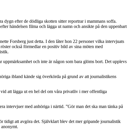
dygn efter de dödliga skotten sitter reportrar i mammans soffa.
rt efter händelsen filma och lägga ut namn och ansikte på den uppenbart
e Forsberg just detta. I den låter hon 22 personer vilka intervjuats
a röster också förmedlar en positiv bild av sina möten med
stik.
jänar uppmärksamhet och inte är någon som bara glöms bort. Det upplevs
nhöriga ibland kände sig överkörda på grund av att journalistikens
id att lägga ut en hel del om våra privatliv i mer offentliga
era intervjuer med anhöriga i närtid. ”Gör man det ska man tänka på
tidigt att avgöra det. Självklart blev det mer gripande journalistik
s anonymt.