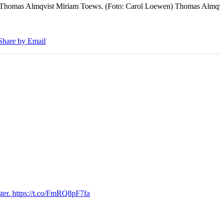
7 Thomas Almqvist Miriam Toews. (Foto: Carol Loewen) Thomas Almqvi
Share by Email
ter. https://t.co/FmRQ8pF7fa