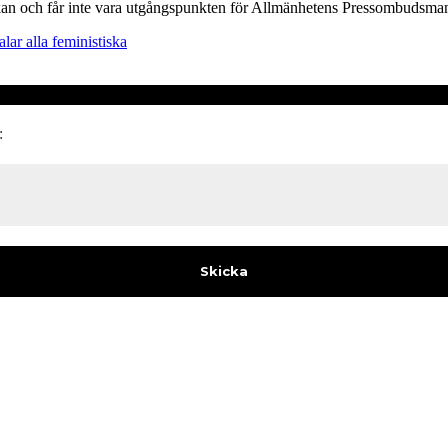
et kan och får inte vara utgångspunkten för Allmänhetens Pressombudsma
alar alla feministiska
: