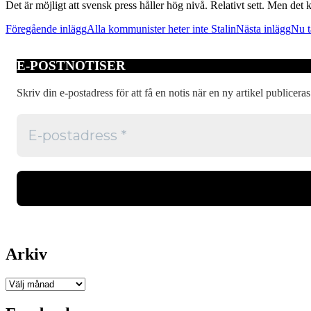
Det är möjligt att svensk press håller hög nivå. Relativt sett. Men d
Inläggsnavigering
Föregående inlägg
Alla kommunister heter inte Stalin
Nästa inlägg
Nu t
E-POSTNOTISER
Skriv din e-postadress för att få en notis när en ny artikel publiceras
Arkiv
Arkiv