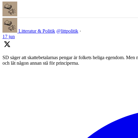
Litteratur & Politik
@littpolitik
·
17 jun
SD säger att skattebetalarnas pengar är folkets heliga egendom. Men nä
och låt någon annan stå för principerna.