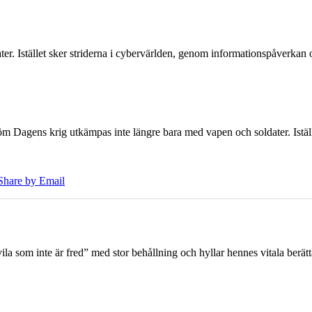
er. Istället sker striderna i cybervärlden, genom informationspåverka
öm Dagens krig utkämpas inte längre bara med vapen och soldater. Iställ
Share by Email
 som inte är fred” med stor behållning och hyllar hennes vitala berät