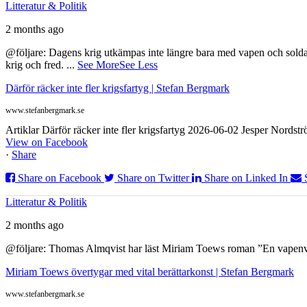
Litteratur & Politik
2 months ago
@följare: Dagens krig utkämpas inte längre bara med vapen och soldat
krig och fred.
...
See More
See Less
Därför räcker inte fler krigsfartyg | Stefan Bergmark
www.stefanbergmark.se
Artiklar Därför räcker inte fler krigsfartyg 2026-06-02 Jesper Nordstr
View on Facebook
·
Share
Share on Facebook
Share on Twitter
Share on Linked In
Litteratur & Politik
2 months ago
@följare: Thomas Almqvist har läst Miriam Toews roman ”En vapenvila
Miriam Toews övertygar med vital berättarkonst | Stefan Bergmark
www.stefanbergmark.se