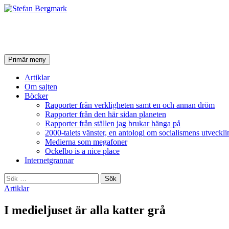
Stefan Bergmark
Sök
Hoppa
Primär meny
till
innehåll
Artiklar
Om sajten
Böcker
Rapporter från verkligheten samt en och annan dröm
Rapporter från den här sidan planeten
Rapporter från ställen jag brukar hänga på
2000-talets vänster, en antologi om socialismens utveckli
Medierna som megafoner
Ockelbo is a nice place
Internetgrannar
Sök
efter:
Artiklar
I medieljuset är alla katter grå