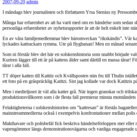
2007-09-20
admin
I måndags blev journalisten och författaren Yrsa Stenius ny Pressombud
Många har erfarenhet av att ha varit med om en händelse som sedan skil
personliga erfarenheter av nyhetsrapporter är att de helt enkelt inte st
En av våra familjemedlemmar blev häromveckan ”rikskändis”. Vår katt
lyckades kattrackarn rymma. Ute på flygbanan! Men en månad senare hi
Som ni förstår blev det här en solskenshistoria som snabbt började vals
Kuriren lägger till ett år på kattens ålder samt därtill en massa tårar
tårar i alla fall.
TT döper katten till Kattitz och Kvällsposten min fru till Thulin istä
ett foto på en gråspräcklig Katitzi. Sist jag kollade var dock Katitzis pä
Men i medieljuset är väl alla katter grå. När ingen granskar och trilsk
produktionsvillkoren som i de flesta fall premierar minsta motståndets
Felaktigheterna i solskenshistorien om ”kattresan” är förstås bagatel
mainstreammedierna också i exempelvis konfrontationer mellan polis oc
Makthavare och polisbefäl fick beskriva händelseförloppen mer eller 
vapengömmor längs demonstrationsvägarna och vanliga engagerade u