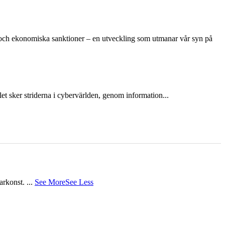
n och ekonomiska sanktioner – en utveckling som utmanar vår syn på
et sker striderna i cybervärlden, genom information...
tarkonst.
...
See More
See Less