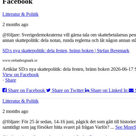
Facebook
Litteratur & Politik
2 months ago
@följare: Sverigedemokraterna vill gärna tala om skattebetalarnas pen
annan skattepolitik: dela notan, runda reglerna och låt någon annan st
SD:s nya skattepolitik: dela festen, bränn boken | Stefan Bergmark
www.stefanbergmark.se
Artiklar SD:s nya skattepolitik: dela festen, bränn boken 2026-06-1
View on Facebook
·
Share
Share on Facebook
Share on Twitter
Share on Linked In
Litteratur & Politik
2 months ago
@följare: För 25 år sedan, 14-16 juni, pågick det som gått till histor
samtidigt som jag försöker hitta svaret på frågan Varför?
...
See More
S