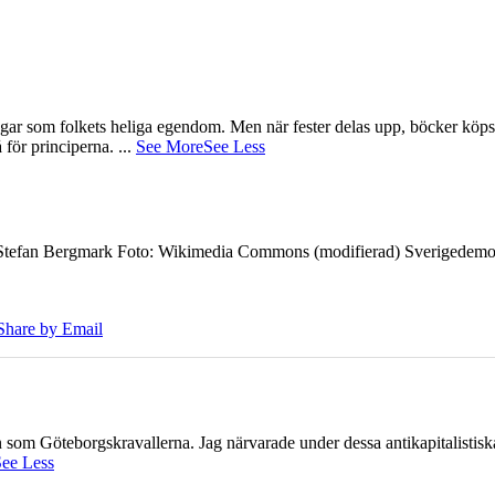
gar som folkets heliga egendom. Men när fester delas upp, böcker köps 
å för principerna.
...
See More
See Less
7 Stefan Bergmark Foto: Wikimedia Commons (modifierad) Sverigedemokra
Share by Email
ien som Göteborgskravallerna. Jag närvarade under dessa antikapitalistis
ee Less