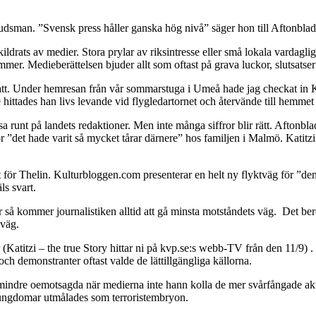
sman. ”Svensk press håller ganska hög nivå” säger hon till Aftonbladet. 
drats av medier. Stora prylar av riksintresse eller små lokala vardaglig
ämmer. Medieberättelsen bjuder allt som oftast på grava luckor, slutsatser
. Under hemresan från vår sommarstuga i Umeå hade jag checkat in Kati
ttades han livs levande vid flygledartornet och återvände till hemmet 
a runt på landets redaktioner. Men inte många siffror blir rätt. Aftonbl
! För ”det hade varit så mycket tårar därnere” hos familjen i Malmö. Katit
llet för Thelin. Kulturbloggen.com presenterar en helt ny flyktväg för ”d
ls svart.
ar så kommer journalistiken alltid att gå minsta motståndets väg. Det ber
 väg.
ler (Katitzi – the true Story hittar ni på kvp.se:s webb-TV från den 11
h demonstranter oftast valde de lättillgängliga källorna.
mindre oemotsagda när medierna inte hann kolla de mer svårfångade akt
ngdomar utmålades som terroristembryon.