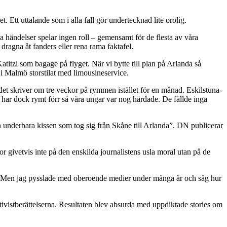
Ett uttalande som i alla fall gör undertecknad lite orolig.
a händelser spelar ingen roll – gemensamt för de flesta av våra
 dragna åt fanders eller rena rama faktafel.
tzi som bagage på flyget. När vi bytte till plan på Arlanda så
i Malmö storstilat med limousineservice.
adet skriver om tre veckor på rymmen istället för en månad. Eskilstuna-
zi har dock rymt förr så våra ungar var nog härdade. De fällde inga
en underbara kissen som tog sig från Skåne till Arlanda”. DN publicerar
or givetvis inte på den enskilda journalistens usla moral utan på de
/9) . Men jag pysslade med oberoende medier under många år och såg hur
ivistberättelserna. Resultaten blev absurda med uppdiktade stories om