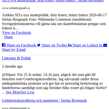
SD:s nya skattepolitik: dela festen, bränn boken | Stefan Bergmark
www.stefanbergmark.se
Artiklar SD:s nya skattepolitik: dela festen, bränn boken 2026-06-17
Stefan Bergmark Foto: Wikimedia Commons (modifierad)
Sverigedemokraterna vill gärna tala om skattebetalarnas pengar som
folkets h...
View on Facebook
·
Share
Share on Facebook
Share on Twitter
Share on Linked In
Share by Email
Litteratur & Politik
2 months ago
@följare: För 25 år sedan, 14-16 juni, pågick det som gått till
historien som Göteborgskravallerna. Jag närvarade under dessa
antikapitalistiska protester och ger här en personlig beskrivning av
händelserna samtidigt som jag försöker hitta svaret på frågan Varför?
...
See More
See Less
Göteborgskravallerna och sanningen | Stefan Bergmark
www.stefanbergmark.se