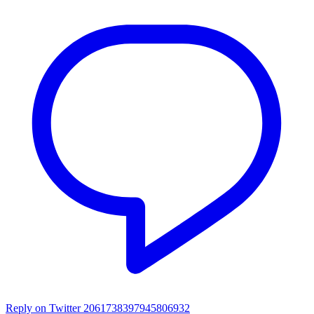
Reply on Twitter 2061738397945806932