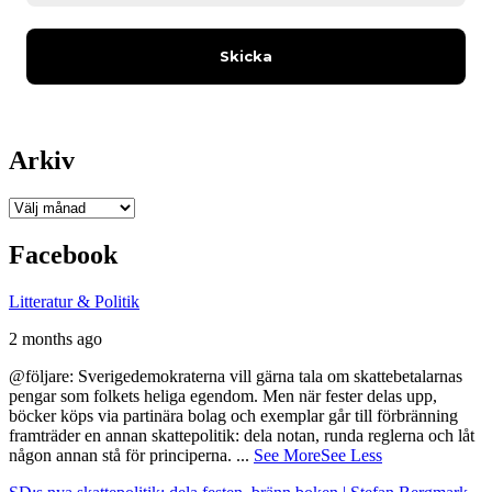
Arkiv
Arkiv
Facebook
Litteratur & Politik
2 months ago
@följare: Sverigedemokraterna vill gärna tala om skattebetalarnas
pengar som folkets heliga egendom. Men när fester delas upp,
böcker köps via partinära bolag och exemplar går till förbränning
framträder en annan skattepolitik: dela notan, runda reglerna och låt
någon annan stå för principerna.
...
See More
See Less