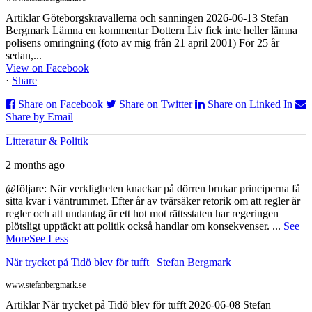
Artiklar Göteborgskravallerna och sanningen 2026-06-13 Stefan
Bergmark Lämna en kommentar Dottern Liv fick inte heller lämna
polisens omringning (foto av mig från 21 april 2001) För 25 år
sedan,...
View on Facebook
·
Share
Share on Facebook
Share on Twitter
Share on Linked In
Share by Email
Litteratur & Politik
2 months ago
@följare: När verkligheten knackar på dörren brukar principerna få
sitta kvar i väntrummet. Efter år av tvärsäker retorik om att regler är
regler och att undantag är ett hot mot rättsstaten har regeringen
plötsligt upptäckt att politik också handlar om konsekvenser.
...
See
More
See Less
När trycket på Tidö blev för tufft | Stefan Bergmark
www.stefanbergmark.se
Artiklar När trycket på Tidö blev för tufft 2026-06-08 Stefan