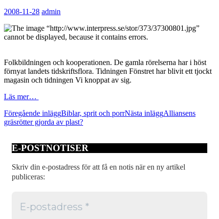
2008-11-28
admin
Folkbildningen och kooperationen. De gamla rörelserna har i höst
förnyat landets tidskriftsflora. Tidningen Fönstret har blivit ett tjockt
magasin och tidningen Vi knoppat av sig.
Läs mer…
Inläggsnavigering
Föregående inlägg
Biblar, sprit och porr
Nästa inlägg
Alliansens
gräsrötter gjorda av plast?
E-POSTNOTISER
Skriv din e-postadress för att få en notis när en ny artikel
publiceras: