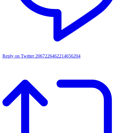
Reply on Twitter 2067226462214656204