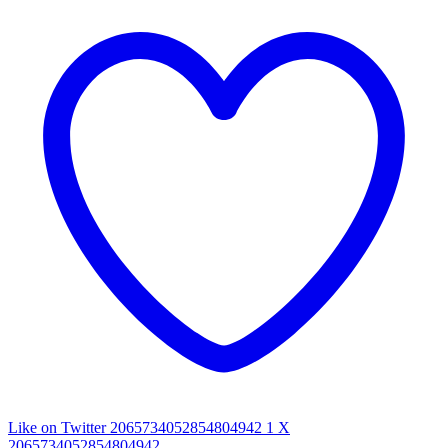
Like on Twitter 2065734052854804942
1
X
2065734052854804942