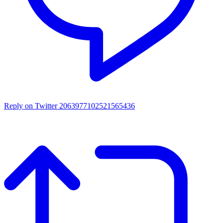
Reply on Twitter 2063977102521565436