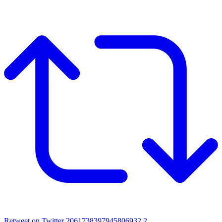
Retweet on Twitter 2061738397945806932
2