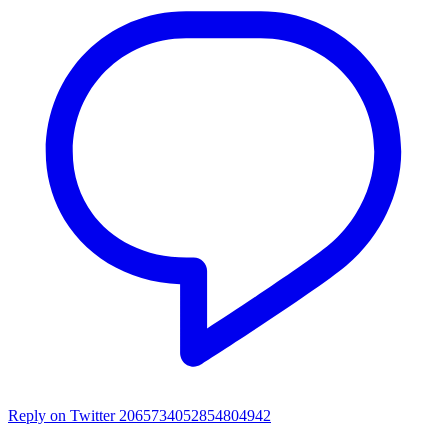
Reply on Twitter 2065734052854804942