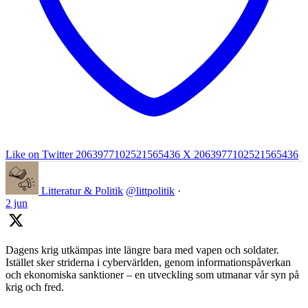
Like on Twitter 2063977102521565436
X
2063977102521565436
Litteratur & Politik
@littpolitik
·
2 jun
Dagens krig utkämpas inte längre bara med vapen och soldater.
Istället sker striderna i cybervärlden, genom informationspåverkan
och ekonomiska sanktioner – en utveckling som utmanar vår syn på
krig och fred.