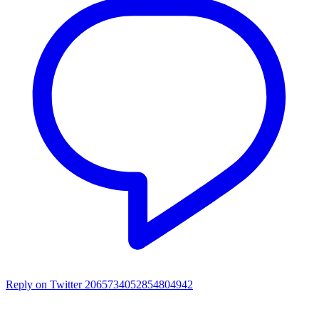
Reply on Twitter 2065734052854804942