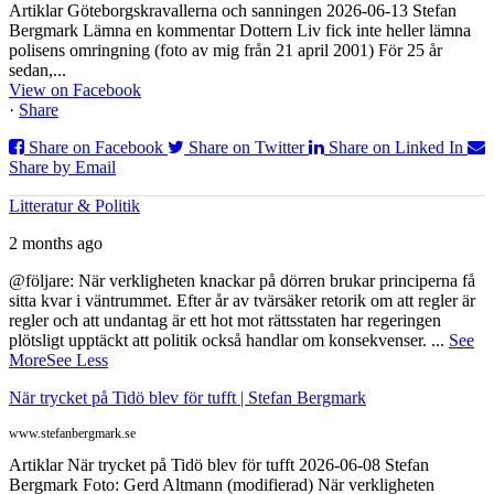
Artiklar Göteborgskravallerna och sanningen 2026-06-13 Stefan
Bergmark Lämna en kommentar Dottern Liv fick inte heller lämna
polisens omringning (foto av mig från 21 april 2001) För 25 år
sedan,...
View on Facebook
·
Share
Share on Facebook
Share on Twitter
Share on Linked In
Share by Email
Litteratur & Politik
2 months ago
@följare: När verkligheten knackar på dörren brukar principerna få
sitta kvar i väntrummet. Efter år av tvärsäker retorik om att regler är
regler och att undantag är ett hot mot rättsstaten har regeringen
plötsligt upptäckt att politik också handlar om konsekvenser.
...
See
More
See Less
När trycket på Tidö blev för tufft | Stefan Bergmark
www.stefanbergmark.se
Artiklar När trycket på Tidö blev för tufft 2026-06-08 Stefan
Bergmark Foto: Gerd Altmann (modifierad) När verkligheten