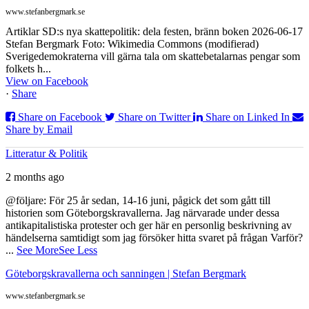
www.stefanbergmark.se
Artiklar SD:s nya skattepolitik: dela festen, bränn boken 2026-06-17
Stefan Bergmark Foto: Wikimedia Commons (modifierad)
Sverigedemokraterna vill gärna tala om skattebetalarnas pengar som
folkets h...
View on Facebook
·
Share
Share on Facebook
Share on Twitter
Share on Linked In
Share by Email
Litteratur & Politik
2 months ago
@följare: För 25 år sedan, 14-16 juni, pågick det som gått till
historien som Göteborgskravallerna. Jag närvarade under dessa
antikapitalistiska protester och ger här en personlig beskrivning av
händelserna samtidigt som jag försöker hitta svaret på frågan Varför?
...
See More
See Less
Göteborgskravallerna och sanningen | Stefan Bergmark
www.stefanbergmark.se