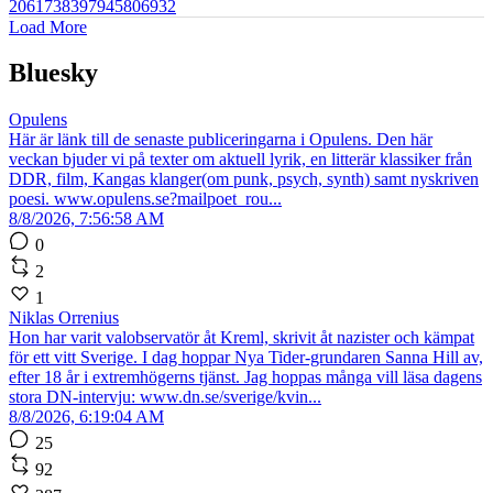
2061738397945806932
Load More
Bluesky
Opulens
Här är länk till de senaste publiceringarna i Opulens. Den här
veckan bjuder vi på texter om aktuell lyrik, en litterär klassiker från
DDR, film, Kangas klanger(om punk, psych, synth) samt nyskriven
poesi. www.opulens.se?mailpoet_rou...
8/8/2026, 7:56:58 AM
0
2
1
Niklas Orrenius
Hon har varit valobservatör åt Kreml, skrivit åt nazister och kämpat
för ett vitt Sverige. I dag hoppar Nya Tider-grundaren Sanna Hill av,
efter 18 år i extremhögerns tjänst. Jag hoppas många vill läsa dagens
stora DN-intervju: www.dn.se/sverige/kvin...
8/8/2026, 6:19:04 AM
25
92