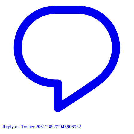
Reply on Twitter 2061738397945806932