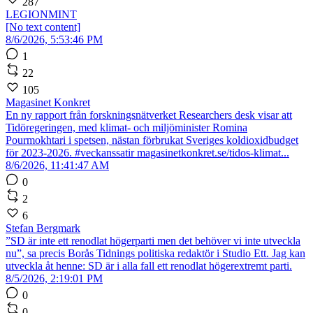
287
LEGIONMINT
[No text content]
8/6/2026, 5:53:46 PM
1
22
105
Magasinet Konkret
En ny rapport från forskningsnätverket Researchers desk visar att
Tidöregeringen, med klimat- och miljöminister Romina
Pourmokhtari i spetsen, nästan förbrukat Sveriges koldioxidbudget
för 2023-2026. #veckanssatir magasinetkonkret.se/tidos-klimat...
8/6/2026, 11:41:47 AM
0
2
6
Stefan Bergmark
”SD är inte ett renodlat högerparti men det behöver vi inte utveckla
nu”, sa precis Borås Tidnings politiska redaktör i Studio Ett. Jag kan
utveckla åt henne: SD är i alla fall ett renodlat högerextremt parti.
8/5/2026, 2:19:01 PM
0
0