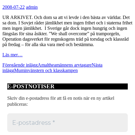
2008-07-22
admin
UR ARKIVET. Och dom sa att vi levde i den bästa av världar. Det
sa dom. I Sovjet råder jämlikhet men ingen frihet och i staterna frihet
men ingen jämlikhet. I Sverige går dock ingen hungrig och ingen
fängslas för sina åsikter. ”We shall overcome” på tramporgeln,
Operation dagsverket för regnskogens träd på torsdag och klassråd
på fredag – för alla ska vara med och bestämma.
Läs mer…
Inläggsnavigering
Föregående inlägg
Amaltheamännens arvtagare
Nästa
inlägg
Muminvänstern och klasskampen
E-POSTNOTISER
Skriv din e-postadress för att få en notis när en ny artikel
publiceras: