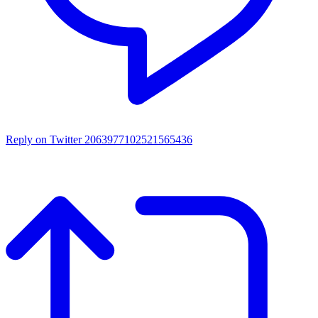
Reply on Twitter 2063977102521565436