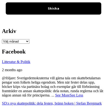
Arkiv
Arkiv
Facebook
Litteratur & Politik
2 months ago
@följare: Sverigedemokraterna vill gärna tala om skattebetalarnas
pengar som folkets heliga egendom. Men när fester delas upp,
böcker köps via partinära bolag och exemplar går till förbränning
framträder en annan skattepolitik: dela notan, runda reglerna och låt
någon annan stå för principerna.
...
See More
See Less
SD:s nya skattepolitik: dela festen, bränn boken | Stefan Bergmark