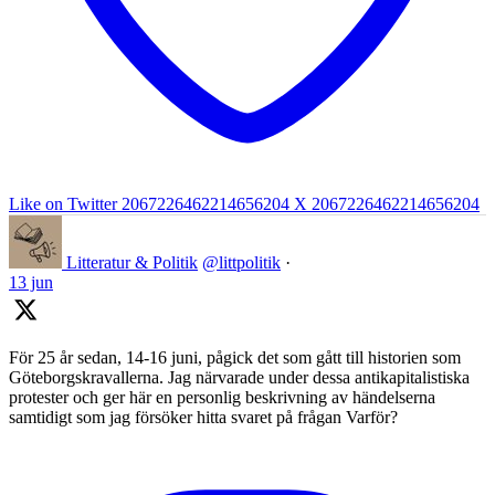
Like on Twitter 2067226462214656204
X
2067226462214656204
Litteratur & Politik
@littpolitik
·
13 jun
För 25 år sedan, 14-16 juni, pågick det som gått till historien som
Göteborgskravallerna. Jag närvarade under dessa antikapitalistiska
protester och ger här en personlig beskrivning av händelserna
samtidigt som jag försöker hitta svaret på frågan Varför?