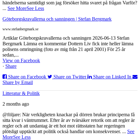
händelserna samtidigt som jag försöker hitta svaret på frågan Varför?
...
See More
See Less
Göteborgskravallerna och sanningen | Stefan Bergmark
www.stefanbergmark.se
Artiklar Göteborgskravallerna och sanningen 2026-06-13 Stefan
Bergmark Lämna en kommentar Dottern Liv fick inte heller lämna
polisens omringning (foto av mig från 21 april 2001) För 25 år
sedan,...
View on Facebook
·
Share
Share on Facebook
Share on Twitter
Share on Linked In
Share by Email
Litteratur & Politik
2 months ago
@följare: När verkligheten knackar på dörren brukar principerna få
sitta kvar i väntrummet. Efter år av tvärsäker retorik om att regler är
regler och att undantag är ett hot mot rättsstaten har regeringen
plötsligt upptäckt att politik också handlar om konsekvenser.
...
See
More
See Less