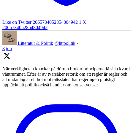
Like on Twitter 2065734052854804942
1
X
2065734052854804942
Litteratur & Politik
@littpolitik
·
8 jun
När verkligheten knackar på dörren brukar principerna få sitta kvar i
väntrummet. Efter år av tvärsäker retorik om att regler är regler och
att undantag är ett hot mot rättsstaten har regeringen plötsligt
upptäckt att politik också handlar om konsekvenser.