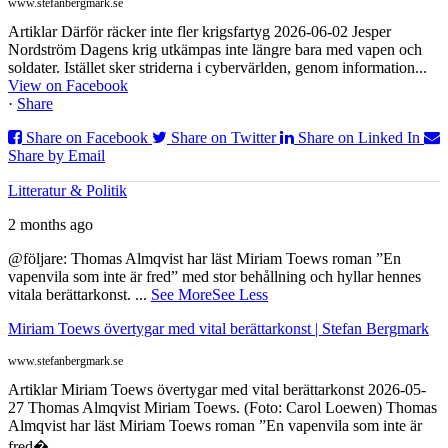
www.stefanbergmark.se
Artiklar Därför räcker inte fler krigsfartyg 2026-06-02 Jesper
Nordström Dagens krig utkämpas inte längre bara med vapen och
soldater. Istället sker striderna i cybervärlden, genom information...
View on Facebook
·
Share
Share on Facebook
Share on Twitter
Share on Linked In
Share by Email
Litteratur & Politik
2 months ago
@följare: Thomas Almqvist har läst Miriam Toews roman ”En
vapenvila som inte är fred” med stor behållning och hyllar hennes
vitala berättarkonst.
...
See More
See Less
Miriam Toews övertygar med vital berättarkonst | Stefan Bergmark
www.stefanbergmark.se
Artiklar Miriam Toews övertygar med vital berättarkonst 2026-05-
27 Thomas Almqvist Miriam Toews. (Foto: Carol Loewen) Thomas
Almqvist har läst Miriam Toews roman ”En vapenvila som inte är
fred�...