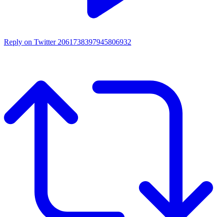
Reply on Twitter 2061738397945806932