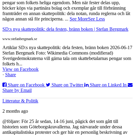
pengar som folkets heliga egendom. Men när fester delas upp,
böcker köps via partinära bolag och exemplar går till förbränning
framträder en annan skattepolitik: dela notan, runda reglerna och låt
någon annan stå för principerna.
...
See More
See Less
SD:s nya skattepolitik: dela festen, bränn boken | Stefan Bergmark
www.stefanbergmark.se
Artiklar SD:s nya skattepolitik: dela festen, bränn boken 2026-06-17
Stefan Bergmark Foto: Wikimedia Commons (modifierad)
Sverigedemokraterna vill gärna tala om skattebetalarnas pengar som
folkets h...
View on Facebook
·
Share
Share on Facebook
Share on Twitter
Share on Linked In
Share by Email
Litteratur & Politik
2 months ago
@följare: För 25 år sedan, 14-16 juni, pågick det som gått till
historien som Göteborgskravallerna. Jag närvarade under dessa
antikapitalistiska protester och ger här en personlig beskrivning av