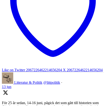
Like on Twitter 2067226462214656204
X
2067226462214656204
Litteratur & Politik
@littpolitik
·
13 jun
För 25 år sedan, 14-16 juni, pågick det som gått till historien som