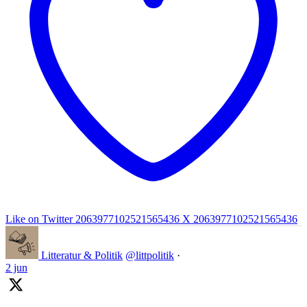
Like on Twitter 2063977102521565436
X
2063977102521565436
Litteratur & Politik
@littpolitik
·
2 jun