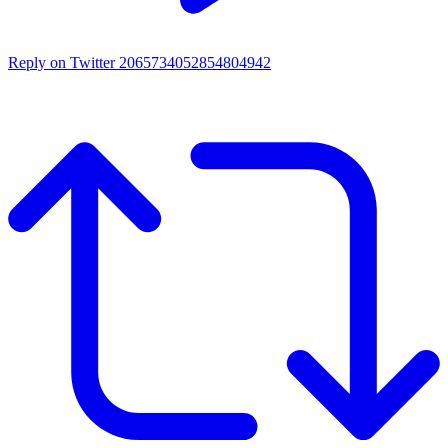
Reply on Twitter 2065734052854804942