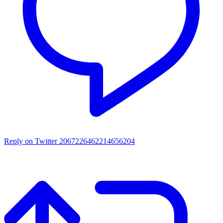
Reply on Twitter 2067226462214656204