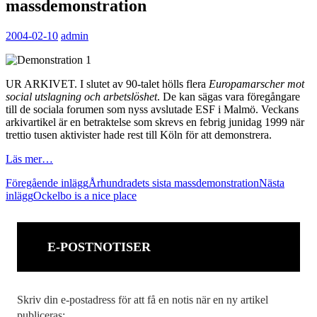
massdemonstration
2004-02-10
admin
UR ARKIVET. I slutet av 90-talet hölls flera
Europamarscher mot
social utslagning och arbetslöshet
. De kan sägas vara föregångare
till de sociala forumen som nyss avslutade ESF i Malmö. Veckans
arkivartikel är en betraktelse som skrevs en febrig junidag 1999 när
trettio tusen aktivister hade rest till Köln för att demonstrera.
Läs mer…
Inläggsnavigering
Föregående inlägg
Århundradets sista massdemonstration
Nästa
inlägg
Ockelbo is a nice place
E-POSTNOTISER
Skriv din e-postadress för att få en notis när en ny artikel
publiceras: