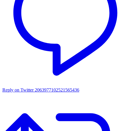
Reply on Twitter 2063977102521565436