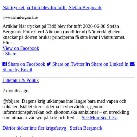
När trycket på Tidö blev för tufft | Stefan Bergmark
www.stefanbergmark.se
Artiklar När trycket på Tidö blev för tufft 2026-06-08 Stefan
Bergmark Foto: Gerd Altmann (modifierad) När verkligheten
knackar på dörren brukar principerna få sitta kvar i väntrummet.
Efter ...
View on Facebook
·
Share
Share on Facebook
Share on Twitter
Share on Linked In
Share by Email
Litteratur & Politik
2 months ago
@följare: Dagens krig utkämpas inte längre bara med vapen och
soldater. Istället sker striderna i cybervärlden, genom
informationspåverkan och ekonomiska sanktioner – en utveckling
som utmanar vår syn på krig och fred.
...
See More
See Less
Därför räcker inte fler krigsfartyg | Stefan Bergmark