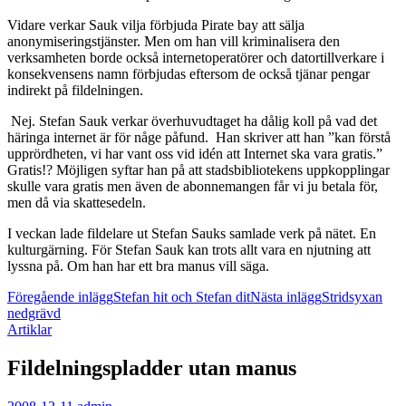
Vidare verkar Sauk vilja förbjuda Pirate bay att sälja
anonymiseringstjänster. Men om han vill kriminalisera den
verksamheten borde också internetoperatörer och datortillverkare i
konsekvensens namn förbjudas eftersom de också tjänar pengar
indirekt på fildelningen.
Nej. Stefan Sauk verkar överhuvudtaget ha dålig koll på vad det
häringa internet är för någe påfund. Han skriver att han ”kan förstå
upprördheten, vi har vant oss vid idén att Internet ska vara gratis.”
Gratis!? Möjligen syftar han på att stadsbibliotekens uppkopplingar
skulle vara gratis men även de abonnemangen får vi ju betala för,
men då via skattesedeln.
I veckan lade fildelare ut Stefan Sauks samlade verk på nätet. En
kulturgärning. För Stefan Sauk kan trots allt vara en njutning att
lyssna på. Om han har ett bra manus vill säga.
Inläggsnavigering
Föregående inlägg
Stefan hit och Stefan dit
Nästa inlägg
Stridsyxan
nedgrävd
Artiklar
Fildelningspladder utan manus