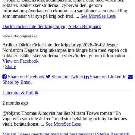
soldater. Istället sker striderna i cybervärlden, genom
informationspåverkan och ekonomiska sanktioner – en utveckling
som utmanar vår syn på krig och fred.
...
See More
See Less
Därför räcker inte fler krigsfartyg | Stefan Bergmark
www.stefanbergmark.se
Artiklar Därför räcker inte fler krigsfartyg 2026-06-02 Jesper
Nordström Dagens krig utkämpas inte längre bara med vapen och
soldater. Istället sker striderna i cybervärlden, genom information...
View on Facebook
·
Share
Share on Facebook
Share on Twitter
Share on Linked In
Share by Email
Litteratur & Politik
2 months ago
@följare: Thomas Almqvist har läst Miriam Toews roman ”En
vapenvila som inte är fred” med stor behållning och hyllar hennes
vitala berättarkonst.
...
See More
See Less
Miriam Toews övertygar med vital berättarkonst | Stefan Bergmark