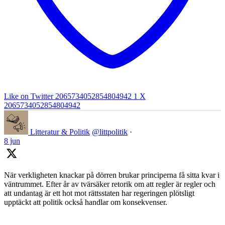
Like on Twitter 2065734052854804942
1
X
2065734052854804942
Litteratur & Politik
@littpolitik
·
8 jun
När verkligheten knackar på dörren brukar principerna få sitta kvar i
väntrummet. Efter år av tvärsäker retorik om att regler är regler och
att undantag är ett hot mot rättsstaten har regeringen plötsligt
upptäckt att politik också handlar om konsekvenser.