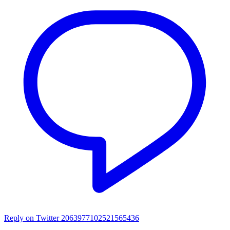
Reply on Twitter 2063977102521565436