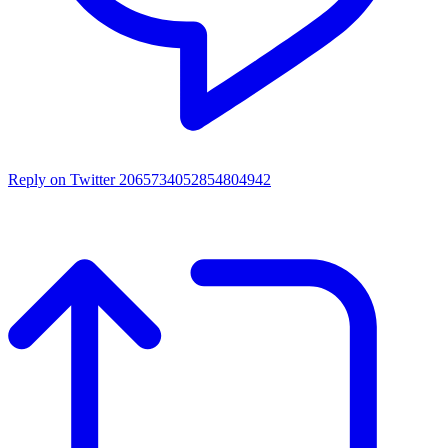
Reply on Twitter 2065734052854804942