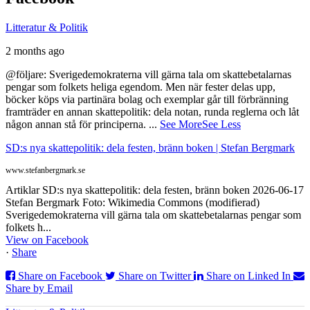
Litteratur & Politik
2 months ago
@följare: Sverigedemokraterna vill gärna tala om skattebetalarnas
pengar som folkets heliga egendom. Men när fester delas upp,
böcker köps via partinära bolag och exemplar går till förbränning
framträder en annan skattepolitik: dela notan, runda reglerna och låt
någon annan stå för principerna.
...
See More
See Less
SD:s nya skattepolitik: dela festen, bränn boken | Stefan Bergmark
www.stefanbergmark.se
Artiklar SD:s nya skattepolitik: dela festen, bränn boken 2026-06-17
Stefan Bergmark Foto: Wikimedia Commons (modifierad)
Sverigedemokraterna vill gärna tala om skattebetalarnas pengar som
folkets h...
View on Facebook
·
Share
Share on Facebook
Share on Twitter
Share on Linked In
Share by Email