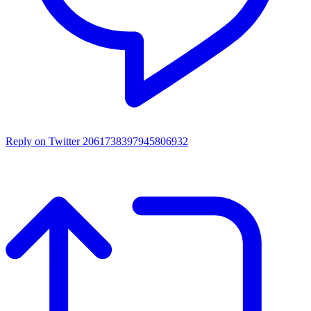
Reply on Twitter 2061738397945806932