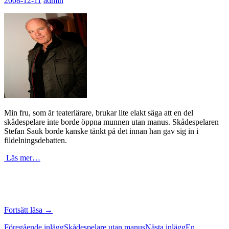
2008-12-11
admin
Min fru, som är teaterlärare, brukar lite elakt säga att en del
skådespelare inte borde öppna munnen utan manus. Skådespelaren
Stefan Sauk borde kanske tänkt på det innan han gav sig in i
fildelningsdebatten.
Läs mer…
Fildelningspladder
Fortsätt läsa
→
utan
Inläggsnavigering
Föregående inlägg
Skådespelare utan manus
Nästa inlägg
En
manus