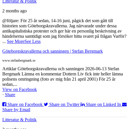
Litteratur & Politik
2 months ago
@följare: För 25 år sedan, 14-16 juni, pågick det som gått till
historien som Göteborgskravallerna. Jag närvarade under dessa
antikapitalistiska protester och ger här en personlig beskrivning av
händelserna samtidigt som jag försöker hitta svaret på frågan Varför?
...
See More
See Less
Göteborgskravallerna och sanningen | Stefan Bergmark
www.stefanbergmark.se
Artiklar Göteborgskravallerna och sanningen 2026-06-13 Stefan
Bergmark Lämna en kommentar Dottern Liv fick inte heller lämna
polisens omringning (foto av mig från 21 april 2001) För 25 år
sedan,...
View on Facebook
·
Share
Share on Facebook
Share on Twitter
Share on Linked In
Share by Email
Litteratur & Politik