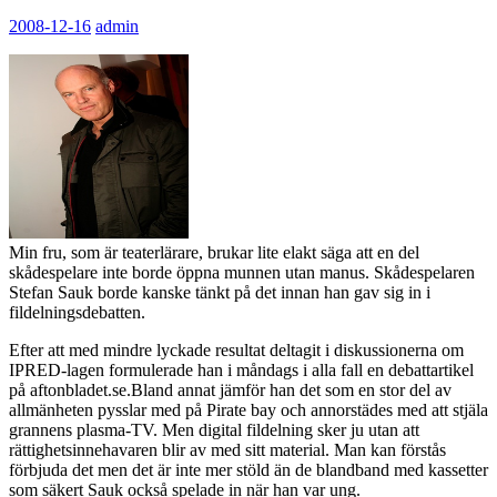
2008-12-16
admin
Min fru, som är teaterlärare, brukar lite elakt säga att en del
skådespelare inte borde öppna munnen utan manus. Skådespelaren
Stefan Sauk borde kanske tänkt på det innan han gav sig in i
fildelningsdebatten.
Efter att med mindre lyckade resultat deltagit i diskussionerna om
IPRED-lagen formulerade han i måndags i alla fall en debattartikel
på aftonbladet.se.Bland annat jämför han det som en stor del av
allmänheten pysslar med på Pirate bay och annorstädes med att stjäla
grannens plasma-TV. Men digital fildelning sker ju utan att
rättighetsinnehavaren blir av med sitt material. Man kan förstås
förbjuda det men det är inte mer stöld än de blandband med kassetter
som säkert Sauk också spelade in när han var ung.