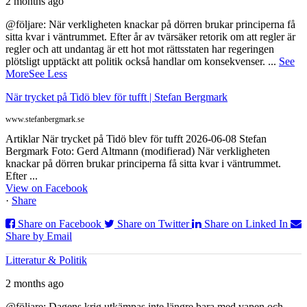
2 months ago
@följare: När verkligheten knackar på dörren brukar principerna få
sitta kvar i väntrummet. Efter år av tvärsäker retorik om att regler är
regler och att undantag är ett hot mot rättsstaten har regeringen
plötsligt upptäckt att politik också handlar om konsekvenser.
...
See
More
See Less
När trycket på Tidö blev för tufft | Stefan Bergmark
www.stefanbergmark.se
Artiklar När trycket på Tidö blev för tufft 2026-06-08 Stefan
Bergmark Foto: Gerd Altmann (modifierad) När verkligheten
knackar på dörren brukar principerna få sitta kvar i väntrummet.
Efter ...
View on Facebook
·
Share
Share on Facebook
Share on Twitter
Share on Linked In
Share by Email
Litteratur & Politik
2 months ago
@följare: Dagens krig utkämpas inte längre bara med vapen och