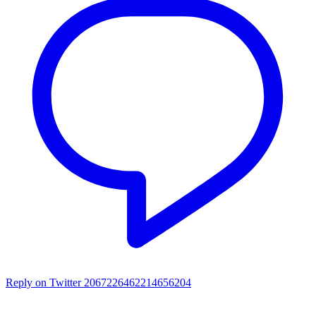
Reply on Twitter 2067226462214656204