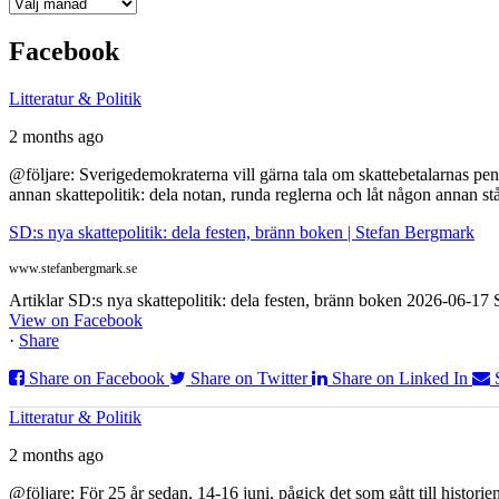
Arkiv
Facebook
Litteratur & Politik
2 months ago
@följare: Sverigedemokraterna vill gärna tala om skattebetalarnas pen
annan skattepolitik: dela notan, runda reglerna och låt någon annan st
SD:s nya skattepolitik: dela festen, bränn boken | Stefan Bergmark
www.stefanbergmark.se
Artiklar SD:s nya skattepolitik: dela festen, bränn boken 2026-06-1
View on Facebook
·
Share
Share on Facebook
Share on Twitter
Share on Linked In
Litteratur & Politik
2 months ago
@följare: För 25 år sedan, 14-16 juni, pågick det som gått till histor