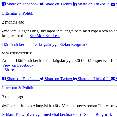
Share on Facebook
Share on Twitter
Share on Linked In
Litteratur & Politik
2 months ago
@följare: Dagens krig utkämpas inte längre bara med vapen och soldat
krig och fred.
...
See More
See Less
Därför räcker inte fler krigsfartyg | Stefan Bergmark
www.stefanbergmark.se
Artiklar Därför räcker inte fler krigsfartyg 2026-06-02 Jesper Nordstr
View on Facebook
·
Share
Share on Facebook
Share on Twitter
Share on Linked In
Litteratur & Politik
2 months ago
@följare: Thomas Almqvist har läst Miriam Toews roman ”En vapenvila
Miriam Toews övertygar med vital berättarkonst | Stefan Bergmark