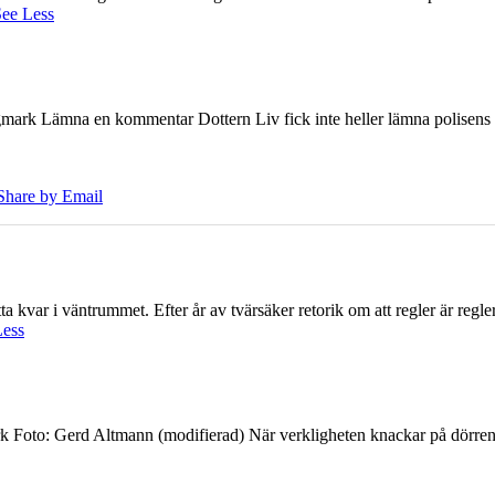
ee Less
ark Lämna en kommentar Dottern Liv fick inte heller lämna polisens om
Share by Email
 kvar i väntrummet. Efter år av tvärsäker retorik om att regler är regler 
Less
k Foto: Gerd Altmann (modifierad) När verkligheten knackar på dörren br