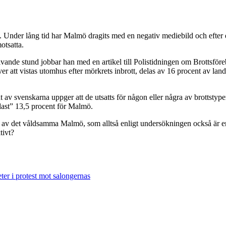
n. Under lång tid har Malmö dragits med en negativ mediebild och efter 
otsatta.
rivande stund jobbar han med en artikel till Polistidningen om Brottsfö
 att vistas utomhus efter mörkrets inbrott, delas av 16 procent av land
av svenskarna uppger att de utsatts för någon eller några av brottstyper
dast” 13,5 procent för Malmö.
en av det våldsamma Malmö, som alltså enligt undersökningen också är 
tivt?
ter i protest mot salongernas