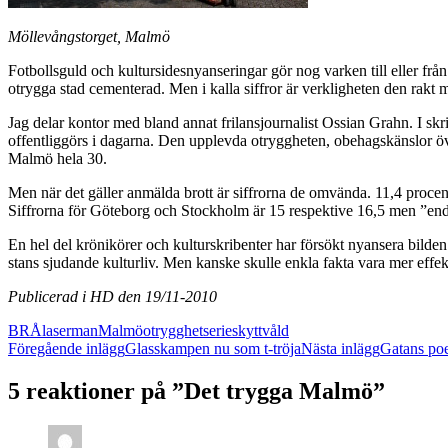
Möllevångstorget, Malmö
Fotbollsguld och kultursidesnyanseringar gör nog varken till eller frå
otrygga stad cementerad. Men i kalla siffror är verkligheten den rakt m
Jag delar kontor med bland annat frilansjournalist Ossian Grahn. I sk
offentliggörs i dagarna. Den upplevda otryggheten, obehagskänslor över
Malmö hela 30.
Men när det gäller anmälda brott är siffrorna de omvända. 11,4 procent 
Siffrorna för Göteborg och Stockholm är 15 respektive 16,5 men ”en
En hel del krönikörer och kulturskribenter har försökt nyansera bild
stans sjudande kulturliv. Men kanske skulle enkla fakta vara mer effek
Publicerad i HD den 19/11-2010
BRÅ
laserman
Malmö
otrygghet
serieskytt
våld
Inläggsnavigering
Föregående inlägg
Glasskampen nu som t-tröja
Nästa inlägg
Gatans poe
5 reaktioner på ”Det trygga Malmö”