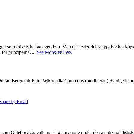
gar som folkets heliga egendom. Men när fester delas upp, böcker köps 
å för principerna.
...
See More
See Less
7 Stefan Bergmark Foto: Wikimedia Commons (modifierad) Sverigedemokra
Share by Email
ien som Göteborgskravallerna. Jag närvarade under dessa antikapitalistis