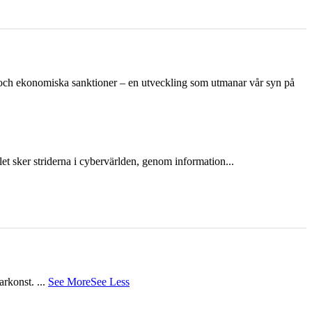
n och ekonomiska sanktioner – en utveckling som utmanar vår syn på
et sker striderna i cybervärlden, genom information...
tarkonst.
...
See More
See Less