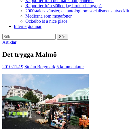
Rapporter från den här sidan planeten
Rapporter från ställen jag brukar hänga på
2000-talets vänster, en antologi om socialismens utveckli
Medierna som megafoner
Ockelbo is a nice place
Internetgrannar
Sök
efter:
Artiklar
Det trygga Malmö
2010-11-19
Stefan Bergmark
5 kommentarer