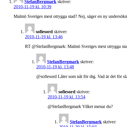
StefanBergmark
skriver:
2010-11-19 kl. 10:39
Malmö Sveriges mest otrygga stad? Nej, säger en ny undersök
sofiesord
skriver:
2010-11-19 kl. 13:46
RT @StefanBergmark: Malmö Sveriges mest otrygga stad
StefanBergmark
skriver:
2010-11-19 kl. 13:48
@sofiesord Låter som nåt för dig. Vad är det för sla
sofiesord
skriver:
2010-11-19 kl. 13:54
@StefanBergmark Vilket menar du?
StefanBergmark
skriver:
2010-11-20 kl. 15:03