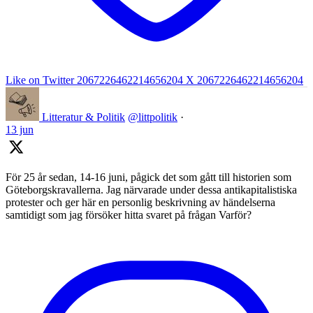
Like on Twitter 2067226462214656204
X
2067226462214656204
Litteratur & Politik
@littpolitik
·
13 jun
För 25 år sedan, 14-16 juni, pågick det som gått till historien som
Göteborgskravallerna. Jag närvarade under dessa antikapitalistiska
protester och ger här en personlig beskrivning av händelserna
samtidigt som jag försöker hitta svaret på frågan Varför?