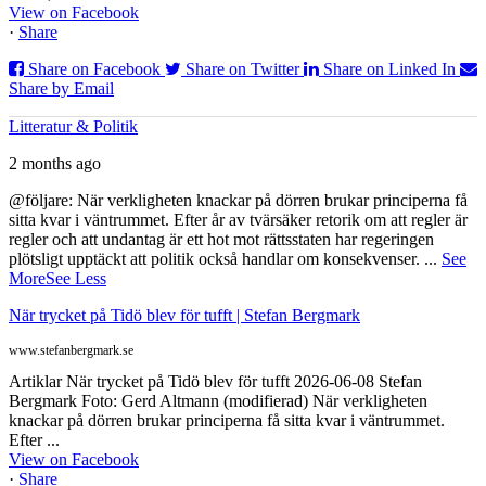
View on Facebook
·
Share
Share on Facebook
Share on Twitter
Share on Linked In
Share by Email
Litteratur & Politik
2 months ago
@följare: När verkligheten knackar på dörren brukar principerna få
sitta kvar i väntrummet. Efter år av tvärsäker retorik om att regler är
regler och att undantag är ett hot mot rättsstaten har regeringen
plötsligt upptäckt att politik också handlar om konsekvenser.
...
See
More
See Less
När trycket på Tidö blev för tufft | Stefan Bergmark
www.stefanbergmark.se
Artiklar När trycket på Tidö blev för tufft 2026-06-08 Stefan
Bergmark Foto: Gerd Altmann (modifierad) När verkligheten
knackar på dörren brukar principerna få sitta kvar i väntrummet.
Efter ...
View on Facebook
·
Share