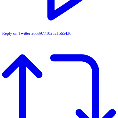
Reply on Twitter 2063977102521565436