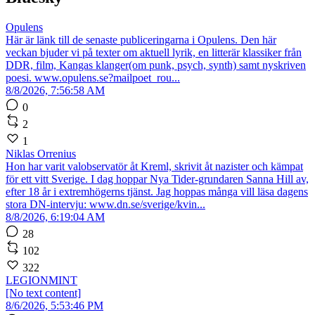
Opulens
Här är länk till de senaste publiceringarna i Opulens. Den här
veckan bjuder vi på texter om aktuell lyrik, en litterär klassiker från
DDR, film, Kangas klanger(om punk, psych, synth) samt nyskriven
poesi. www.opulens.se?mailpoet_rou...
8/8/2026, 7:56:58 AM
0
2
1
Niklas Orrenius
Hon har varit valobservatör åt Kreml, skrivit åt nazister och kämpat
för ett vitt Sverige. I dag hoppar Nya Tider-grundaren Sanna Hill av,
efter 18 år i extremhögerns tjänst. Jag hoppas många vill läsa dagens
stora DN-intervju: www.dn.se/sverige/kvin...
8/8/2026, 6:19:04 AM
28
102
322
LEGIONMINT
[No text content]
8/6/2026, 5:53:46 PM