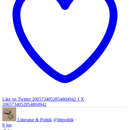
Like on Twitter 2065734052854804942
1
X
2065734052854804942
Litteratur & Politik
@littpolitik
·
8 jun