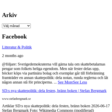
Arkiv
Arkiv
Facebook
Litteratur & Politik
2 months ago
@följare: Sverigedemokraterna vill gärna tala om skattebetalarnas
pengar som folkets heliga egendom. Men när fester delas upp,
böcker köps via partinära bolag och exemplar går till förbränning
framträder en annan skattepolitik: dela notan, runda reglerna och låt
någon annan stå för principerna.
...
See More
See Less
SD:s nya skattepolitik: dela festen, bränn boken | Stefan Bergmark
www.stefanbergmark.se
Artiklar SD:s nya skattepolitik: dela festen, bränn boken 2026-06-17
Stefan Bergmark Foto: Wikimedia Commons (modifierad)