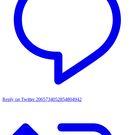
Reply on Twitter 2065734052854804942