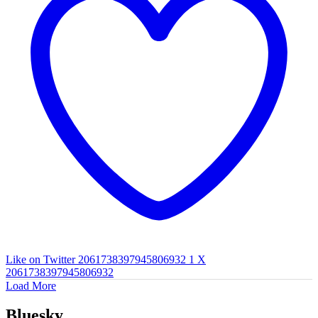
Like on Twitter 2061738397945806932
1
X
2061738397945806932
Load More
Bluesky