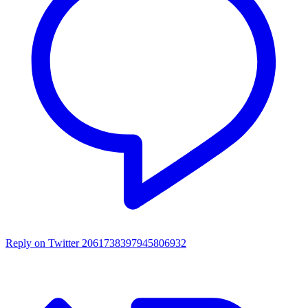
Reply on Twitter 2061738397945806932