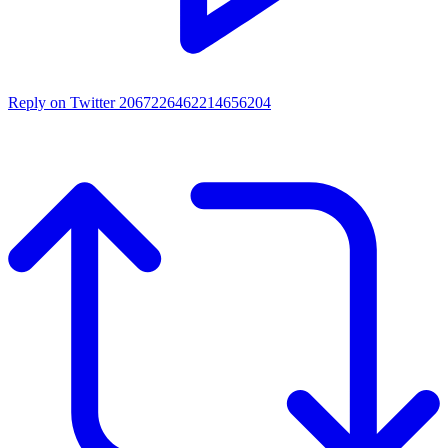
Reply on Twitter 2067226462214656204