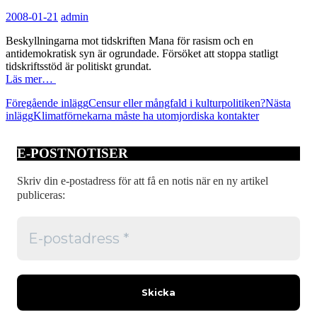
2008-01-21
admin
Beskyllningarna mot tidskriften Mana för rasism och en
antidemokratisk syn är ogrundade. Försöket att stoppa statligt
tidskriftsstöd är politiskt grundat.
Läs mer…
Inläggsnavigering
Föregående inlägg
Censur eller mångfald i kulturpolitiken?
Nästa
inlägg
Klimatförnekarna måste ha utomjordiska kontakter
E-POSTNOTISER
Skriv din e-postadress för att få en notis när en ny artikel
publiceras: