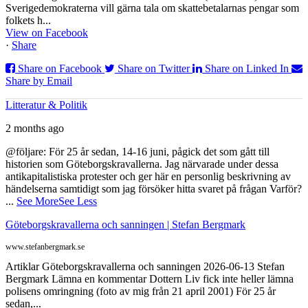
Sverigedemokraterna vill gärna tala om skattebetalarnas pengar som
folkets h...
View on Facebook
·
Share
Share on Facebook
Share on Twitter
Share on Linked In
Share by Email
Litteratur & Politik
2 months ago
@följare: För 25 år sedan, 14-16 juni, pågick det som gått till
historien som Göteborgskravallerna. Jag närvarade under dessa
antikapitalistiska protester och ger här en personlig beskrivning av
händelserna samtidigt som jag försöker hitta svaret på frågan Varför?
...
See More
See Less
Göteborgskravallerna och sanningen | Stefan Bergmark
www.stefanbergmark.se
Artiklar Göteborgskravallerna och sanningen 2026-06-13 Stefan
Bergmark Lämna en kommentar Dottern Liv fick inte heller lämna
polisens omringning (foto av mig från 21 april 2001) För 25 år
sedan,...