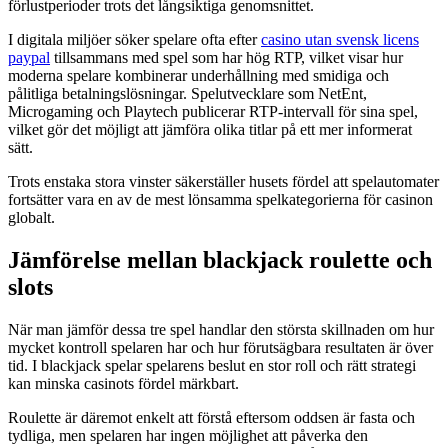
förlustperioder trots det långsiktiga genomsnittet.
I digitala miljöer söker spelare ofta efter
casino utan svensk licens
paypal
tillsammans med spel som har hög RTP, vilket visar hur
moderna spelare kombinerar underhållning med smidiga och
pålitliga betalningslösningar. Spelutvecklare som NetEnt,
Microgaming och Playtech publicerar RTP-intervall för sina spel,
vilket gör det möjligt att jämföra olika titlar på ett mer informerat
sätt.
Trots enstaka stora vinster säkerställer husets fördel att spelautomater
fortsätter vara en av de mest lönsamma spelkategorierna för casinon
globalt.
Jämförelse mellan blackjack roulette och
slots
När man jämför dessa tre spel handlar den största skillnaden om hur
mycket kontroll spelaren har och hur förutsägbara resultaten är över
tid. I blackjack spelar spelarens beslut en stor roll och rätt strategi
kan minska casinots fördel märkbart.
Roulette är däremot enkelt att förstå eftersom oddsen är fasta och
tydliga, men spelaren har ingen möjlighet att påverka den