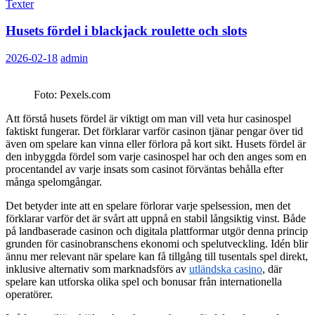
Texter
Husets fördel i blackjack roulette och slots
2026-02-18
admin
Foto: Pexels.com
Att förstå husets fördel är viktigt om man vill veta hur casinospel
faktiskt fungerar. Det förklarar varför casinon tjänar pengar över tid
även om spelare kan vinna eller förlora på kort sikt. Husets fördel är
den inbyggda fördel som varje casinospel har och den anges som en
procentandel av varje insats som casinot förväntas behålla efter
många spelomgångar.
Det betyder inte att en spelare förlorar varje spelsession, men det
förklarar varför det är svårt att uppnå en stabil långsiktig vinst. Både
på landbaserade casinon och digitala plattformar utgör denna princip
grunden för casinobranschens ekonomi och spelutveckling. Idén blir
ännu mer relevant när spelare kan få tillgång till tusentals spel direkt,
inklusive alternativ som marknadsförs av
utländska casino
, där
spelare kan utforska olika spel och bonusar från internationella
operatörer.