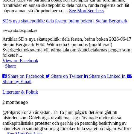
framträder en annan skattepolitik: dela notan, runda reglerna och låt
någon annan stå för principerna.
...
See More
See Less
SD:s nya skattepolitik: dela festen, bränn boken | Stefan Bergmark
www.stefanbergmark.se
Artiklar SD:s nya skattepolitik: dela festen, bränn boken 2026-06-17
Stefan Bergmark Foto: Wikimedia Commons (modifierad)
Sverigedemokraterna vill gärna tala om skattebetalarnas pengar som
folkets h...
View on Facebook
·
Share
Share on Facebook
Share on Twitter
Share on Linked In
Share by Email
Litteratur & Politik
2 months ago
@följare: För 25 år sedan, 14-16 juni, pågick det som gått till
historien som Göteborgskravallerna. Jag närvarade under dessa
antikapitalistiska protester och ger här en personlig beskrivning av
händelserna samtidigt som jag försöker hitta svaret på frågan Varför?
...
See More
See Less