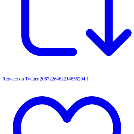
Retweet on Twitter 2067226462214656204
1