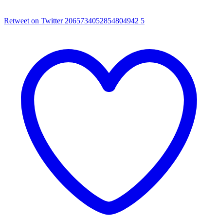
Retweet on Twitter 2065734052854804942
5