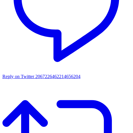
Reply on Twitter 2067226462214656204