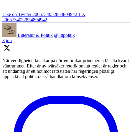
Like on Twitter 2065734052854804942
1
X
2065734052854804942
Litteratur & Politik
@littpolitik
·
8 jun
När verkligheten knackar på dörren brukar principerna få sitta kvar i
väntrummet. Efter år av tvärsäker retorik om att regler är regler och
att undantag är ett hot mot rättsstaten har regeringen plötsligt
upptäckt att politik också handlar om konsekvenser.