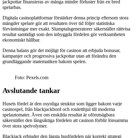
jackpottar finansieras av många mindre förluster från en bred
spelarbas.
Digitala casinoplattformar förstärker denna princip eftersom stora
mängder spelare gör att resultaten över tid följer statistiska
förväntningar mer exakt. Slumptalsgeneratorer säkerställer rättvisa
resultat samtidigt som den inbyggda fördelen gör verksamheten
ekonomiskt hållbar.
Denna balans gör det möjligt för casinon att erbjuda bonusar,
kampanjer och progressiva jackpottar utan att förändra den
grundläggande matematiken bakom spelen.
Foto: Pexels.com
Avslutande tankar
Husets fördel är den osynliga struktur som ligger bakom varje
casinospel, från blackjackbord och rouletthjul till moderna
spelautomater. Även om enskilda resultat är oförutsägbara
säkerställer den långsiktiga fördelen att casinon förblir lönsamma
över stora spelvolymer.
Blackjack erbjuder den lägsta husfördelen när korrekt strategi