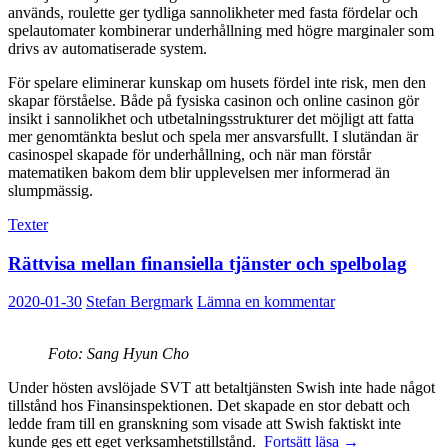
används, roulette ger tydliga sannolikheter med fasta fördelar och
spelautomater kombinerar underhållning med högre marginaler som
drivs av automatiserade system.
För spelare eliminerar kunskap om husets fördel inte risk, men den
skapar förståelse. Både på fysiska casinon och online casinon gör
insikt i sannolikhet och utbetalningsstrukturer det möjligt att fatta
mer genomtänkta beslut och spela mer ansvarsfullt. I slutändan är
casinospel skapade för underhållning, och när man förstår
matematiken bakom dem blir upplevelsen mer informerad än
slumpmässig.
Texter
Rättvisa mellan finansiella tjänster och spelbolag
2020-01-30
Stefan Bergmark
Lämna en kommentar
Foto: Sang Hyun Cho
Under hösten avslöjade SVT att betaltjänsten Swish inte hade något
tillstånd hos Finansinspektionen. Det skapade en stor debatt och
ledde fram till en granskning som visade att Swish faktiskt inte
Rättvisa
kunde ges ett eget verksamhetstillstånd.
Fortsätt läsa
→