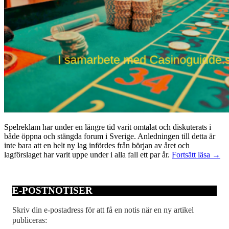
Spelreklam har under en längre tid varit omtalat och diskuterats i
både öppna och stängda forum i Sverige. Anledningen till detta är
inte bara att en helt ny lag infördes från början av året och
Förvi
lagförslaget har varit uppe under i alla fall ett par år.
Fortsätt läsa
→
om
spelr
kvars
E-POSTNOTISER
Skriv din e-postadress för att få en notis när en ny artikel
publiceras: