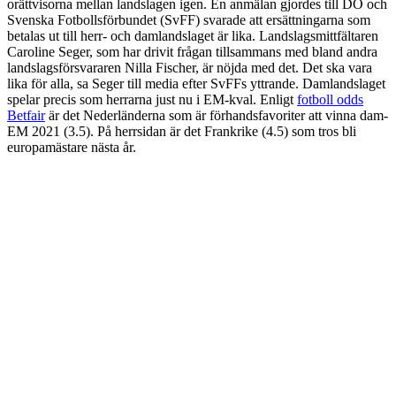
orättvisorna mellan landslagen igen. En anmälan gjordes till DO och
Svenska Fotbollsförbundet (SvFF) svarade att ersättningarna som
betalas ut till herr- och damlandslaget är lika. Landslagsmittfältaren
Caroline Seger, som har drivit frågan tillsammans med bland andra
landslagsförsvararen Nilla Fischer, är nöjda med det. Det ska vara
lika för alla, sa Seger till media efter SvFFs yttrande. Damlandslaget
spelar precis som herrarna just nu i EM-kval. Enligt
fotboll odds
Betfair
är det Nederländerna som är förhandsfavoriter att vinna dam-
EM 2021 (3.5). På herrsidan är det Frankrike (4.5) som tros bli
europamästare nästa år.