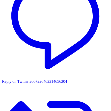
Reply on Twitter 2067226462214656204