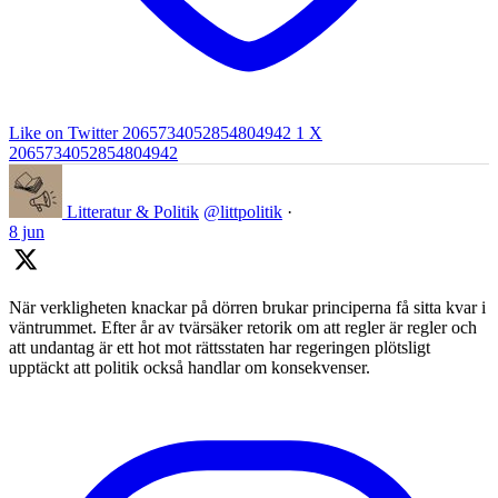
Like on Twitter 2065734052854804942
1
X
2065734052854804942
Litteratur & Politik
@littpolitik
·
8 jun
När verkligheten knackar på dörren brukar principerna få sitta kvar i
väntrummet. Efter år av tvärsäker retorik om att regler är regler och
att undantag är ett hot mot rättsstaten har regeringen plötsligt
upptäckt att politik också handlar om konsekvenser.