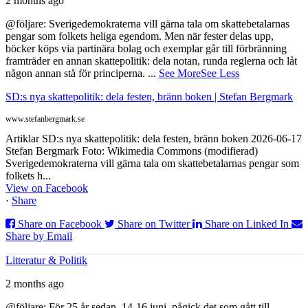
2 months ago
@följare: Sverigedemokraterna vill gärna tala om skattebetalarnas
pengar som folkets heliga egendom. Men när fester delas upp,
böcker köps via partinära bolag och exemplar går till förbränning
framträder en annan skattepolitik: dela notan, runda reglerna och låt
någon annan stå för principerna.
...
See More
See Less
SD:s nya skattepolitik: dela festen, bränn boken | Stefan Bergmark
www.stefanbergmark.se
Artiklar SD:s nya skattepolitik: dela festen, bränn boken 2026-06-17
Stefan Bergmark Foto: Wikimedia Commons (modifierad)
Sverigedemokraterna vill gärna tala om skattebetalarnas pengar som
folkets h...
View on Facebook
·
Share
Share on Facebook
Share on Twitter
Share on Linked In
Share by Email
Litteratur & Politik
2 months ago
@följare: För 25 år sedan, 14-16 juni, pågick det som gått till