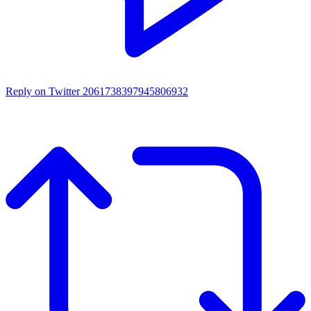
Reply on Twitter 2061738397945806932