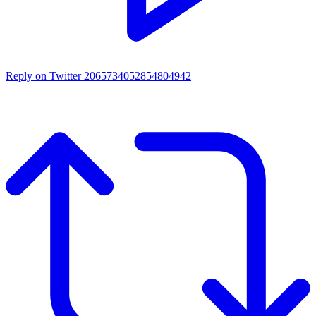
Reply on Twitter 2065734052854804942