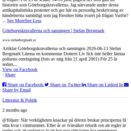
historien som Göteborgskravallerna. Jag närvarade under dessa
antikapitalistiska protester och ger här en personlig beskrivning av
händelserna samtidigt som jag försöker hitta svaret på frågan Varför?
...
See More
See Less
Göteborgskravallerna och sanningen | Stefan Bergmark
www.stefanbergmark.se
Artiklar Göteborgskravallerna och sanningen 2026-06-13 Stefan
Bergmark Lämna en kommentar Dottern Liv fick inte heller lämna
polisens omringning (foto av mig från 21 april 2001) För 25 år
sedan,...
View on Facebook
·
Share
Share on Facebook
Share on Twitter
Share on Linked In
Share by Email
Litteratur & Politik
2 months ago
@följare: När verkligheten knackar på dörren brukar principerna få
sitta kvar i väntrummet. Efter år av tvärsäker retorik om att regler är
regler och att undantag är ett hot mot rättsstaten har regeringen