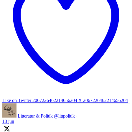
Like on Twitter 2067226462214656204
X
2067226462214656204
Litteratur & Politik
@littpolitik
·
13 jun