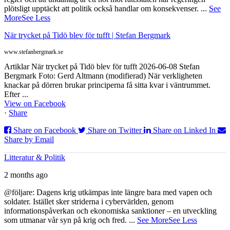
plötsligt upptäckt att politik också handlar om konsekvenser.
...
See
More
See Less
När trycket på Tidö blev för tufft | Stefan Bergmark
www.stefanbergmark.se
Artiklar När trycket på Tidö blev för tufft 2026-06-08 Stefan
Bergmark Foto: Gerd Altmann (modifierad) När verkligheten
knackar på dörren brukar principerna få sitta kvar i väntrummet.
Efter ...
View on Facebook
·
Share
Share on Facebook
Share on Twitter
Share on Linked In
Share by Email
Litteratur & Politik
2 months ago
@följare: Dagens krig utkämpas inte längre bara med vapen och
soldater. Istället sker striderna i cybervärlden, genom
informationspåverkan och ekonomiska sanktioner – en utveckling
som utmanar vår syn på krig och fred.
...
See More
See Less