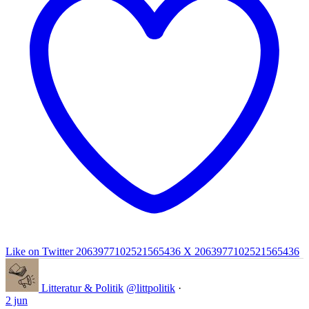
Like on Twitter 2063977102521565436
X
2063977102521565436
Litteratur & Politik
@littpolitik
·
2 jun