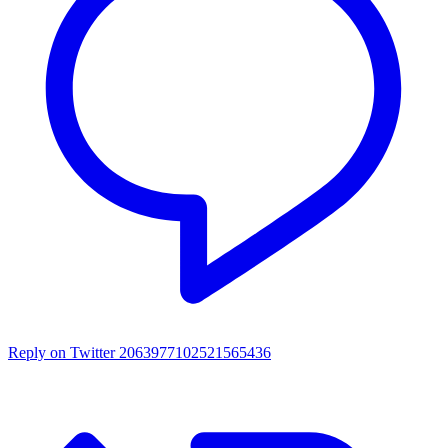
Reply on Twitter 2063977102521565436