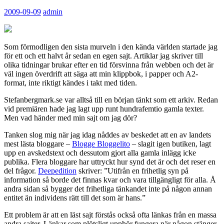
2009-09-09
admin
Som förmodligen den sista murveln i den kända världen startade jag
för ett och ett halvt år sedan en egen sajt. Artiklar jag skriver till
olika tidningar brukar efter en tid försvinna från webben och det är
väl ingen överdrift att säga att min klippbok, i papper och A2-
format, inte riktigt kändes i takt med tiden.
Stefanbergmark.se var alltså till en början tänkt som ett arkiv. Redan
vid premiären hade jag lagt upp runt hundrafemtio gamla texter.
Men vad händer med min sajt om jag dör?
Tanken slog mig när jag idag nåddes av beskedet att en av landets
mest lästa bloggare –
Blogge Bloggelito
– slagit igen butiken, lagt
upp en avskedstext och dessutom gjort alla gamla inlägg icke
publika. Flera bloggare har uttryckt hur synd det är och det reser en
del frågor.
Deepedition
skriver: ”Utifrån en frihetlig syn på
information så borde det finnas kvar och vara tillgängligt för alla. Å
andra sidan så bygger det frihetliga tänkandet inte på någon annan
entitet än individens rätt till det som är hans.”
Ett problem är att en läst sajt förstås också ofta länkas från en massa
andra sajter. Länkar som plötsligt upphör fungera när någon stänger