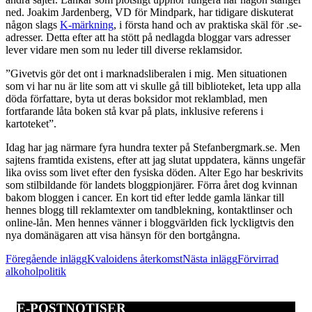
ned. Joakim Jardenberg, VD för Mindpark, har tidigare diskuterat
någon slags
K-märkning
, i första hand och av praktiska skäl för .se-
adresser. Detta efter att ha stött på nedlagda bloggar vars adresser
lever vidare men som nu leder till diverse reklamsidor.
”Givetvis gör det ont i marknadsliberalen i mig. Men situationen
som vi har nu är lite som att vi skulle gå till biblioteket, leta upp alla
döda författare, byta ut deras boksidor mot reklamblad, men
fortfarande låta boken stå kvar på plats, inklusive referens i
kartoteket”.
Idag har jag närmare fyra hundra texter på Stefanbergmark.se. Men
sajtens framtida existens, efter att jag slutat uppdatera, känns ungefär
lika oviss som livet efter den fysiska döden. Alter Ego har beskrivits
som stilbildande för landets bloggpionjärer. Förra året dog kvinnan
bakom bloggen i cancer. En kort tid efter ledde gamla länkar till
hennes blogg till reklamtexter om tandblekning, kontaktlinser och
online-lån. Men hennes vänner i bloggvärlden fick lyckligtvis den
nya domänägaren att visa hänsyn för den bortgångna.
Inläggsnavigering
Föregående inlägg
Kvaloidens återkomst
Nästa inlägg
Förvirrad
alkoholpolitik
E-POSTNOTISER