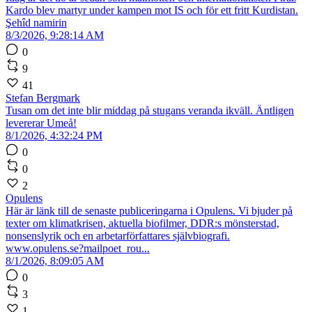
Kardo blev martyr under kampen mot IS och för ett fritt Kurdistan.
Şehîd namirin
8/3/2026, 9:28:14 AM
0
9
41
Stefan Bergmark
Tusan om det inte blir middag på stugans veranda ikväll. Äntligen
levererar Umeå!
8/1/2026, 4:32:24 PM
0
0
2
Opulens
Här är länk till de senaste publiceringarna i Opulens. Vi bjuder på
texter om klimatkrisen, aktuella biofilmer, DDR:s mönsterstad,
nonsenslyrik och en arbetarförfattares självbiografi.
www.opulens.se?mailpoet_rou...
8/1/2026, 8:09:05 AM
0
3
1