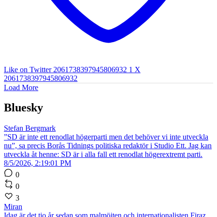
Like on Twitter 2061738397945806932
1
X
2061738397945806932
Load More
Bluesky
Stefan Bergmark
”SD är inte ett renodlat högerparti men det behöver vi inte utveckla
nu”, sa precis Borås Tidnings politiska redaktör i Studio Ett. Jag kan
utveckla åt henne: SD är i alla fall ett renodlat högerextremt parti.
8/5/2026, 2:19:01 PM
0
0
3
Miran
Idag är det tio år sedan som malmöiten och internationalisten Firaz