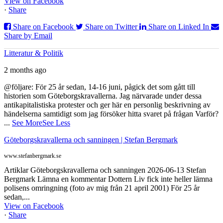
View on Facebook
·
Share
Share on Facebook
Share on Twitter
Share on Linked In
Share by Email
Litteratur & Politik
2 months ago
@följare: För 25 år sedan, 14-16 juni, pågick det som gått till
historien som Göteborgskravallerna. Jag närvarade under dessa
antikapitalistiska protester och ger här en personlig beskrivning av
händelserna samtidigt som jag försöker hitta svaret på frågan Varför?
...
See More
See Less
Göteborgskravallerna och sanningen | Stefan Bergmark
www.stefanbergmark.se
Artiklar Göteborgskravallerna och sanningen 2026-06-13 Stefan
Bergmark Lämna en kommentar Dottern Liv fick inte heller lämna
polisens omringning (foto av mig från 21 april 2001) För 25 år
sedan,...
View on Facebook
·
Share