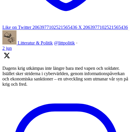
Like on Twitter 2063977102521565436
X
2063977102521565436
Litteratur & Politik
@littpolitik
·
2 jun
Dagens krig utkämpas inte längre bara med vapen och soldater.
Istället sker striderna i cybervärlden, genom informationspåverkan
och ekonomiska sanktioner – en utveckling som utmanar vår syn på
krig och fred.