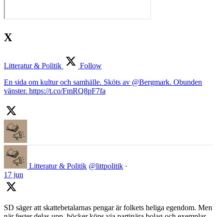
X
Litteratur & Politik
Follow
En sida om kultur och samhälle. Sköts av @Bergmark. Obunden
vänster. https://t.co/FmRQ8pF7fa
Litteratur & Politik
@littpolitik
·
17 jun
SD säger att skattebetalarnas pengar är folkets heliga egendom. Men
när fester delas upp, böcker köps via partinära bolag och exemplar