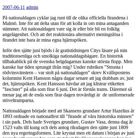
2007-06-11
admin
På nationaldagen cyklar jag runt till de olika officiella firandena i
Malmö. Inte för att delta utan för att kolla in om mina antaganden
stämmer. Att nationaldagen vare sig är eller bör bli en folklig
angelägenhet. Och att det reaktionära alternativt meningslösa i
firandet inte bara är mina egna hjärnspöken.
Inför den sjätte juni bjöds i år gratistidningen Citys läsare på min
traditionsenliga och smolkiga nationaldagsbägare. En historisk
tillbakablick på de svenska helgdagarnas kanske största flopp. Men
kanske har tiden sprungit ifrån mig? Under rubriken ”Strunta i
rödvinsvänstern – var stolt på nationaldagen” skrev Kvällspostens
kolumnist Kent Hansson några dagar senare att jag drabbats av, just
det, hjärnspöken. Kent Hansson hävdar att jag klistrar etiketten
”fascister” på alla som firar 6 juni. Det är förstås trams. Däremot så
menar jag att de enda som firar dagen trovärdigt är de uniformerade
stöveltramparna.
Nationaldagen började med att Skansens grundare Artur Hazelius år
1893 ordnade en nationalfest till ”firande af våra historiska minnen”
i sin park. Dels hade Sveriges grundare, Gustav Vasa, denna dag år
1523 valts till kung och dels antog riksdagen den sjätte juni 1809
den nya regeringsformen. Lite krystat men ett datum i början av juni