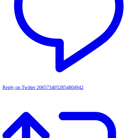
Reply on Twitter 2065734052854804942