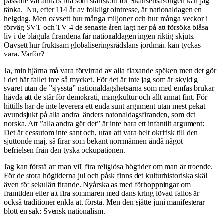
passade väl annars bra som startskott för Skansensäsongen kan jag
tänka. Nu, efter 114 år av folkligt ointresse, är nationaldagen en
helgdag. Men oavsett hur många miljoner och hur många veckor i
förväg SVT och TV 4 de senaste åren lagt ner på att försöka blåsa
liv i de blågula firandena får nationaldagen ingen riktig skjuts.
Oavsett hur fruktsam globaliseringsrädslans jordmån kan tyckas
vara. Varför?
Ja, min hjärna må vara förvirrad av alla flaxande spöken men det gör
i det här fallet inte så mycket. För det är inte jag som är skyldig
svaret utan de ”sjyssta” nationaldagshetsarna som med emfas brukar
hävda att de står för demokrati, mångkultur och allt annat fint. För
hittills har de inte leverera ett enda sunt argument utan mest pekat
avundsjukt på alla andra länders natonaldagsfiranden, som det
norska. Att ”alla andra gör det” är inte bara ett infantilt argument:
Det är dessutom inte sant och, utan att vara helt okritisk till den
sjuttonde maj, så firar som bekant norrmännen ändå något –
befrielsen från den tyska ockupationen.
Jag kan förstå att man vill fira religiösa högtider om man är troende.
För de stora högtiderna jul och påsk finns det kulturhistoriska skäl
även för sekulärt firande. Nyårskalas med förhoppningar om
framtiden eller att fira sommaren med dans kring lövad fallos är
också traditioner enkla att förstå. Men den sjätte juni manifesterar
blott en sak: Svensk nationalism.