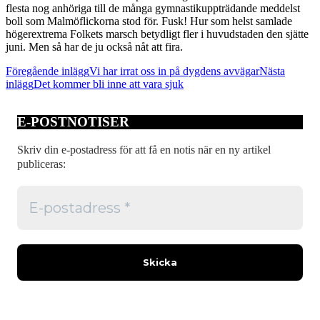
flesta nog anhöriga till de många gymnastikuppträdande meddelst
boll som Malmöflickorna stod för. Fusk! Hur som helst samlade
högerextrema Folkets marsch betydligt fler i huvudstaden den sjätte
juni. Men så har de ju också nåt att fira.
Inläggsnavigering
Föregående inlägg
Vi har irrat oss in på dygdens avvägar
Nästa
inlägg
Det kommer bli inne att vara sjuk
E-POSTNOTISER
Skriv din e-postadress för att få en notis när en ny artikel
publiceras: