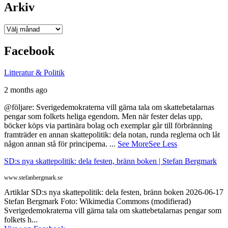
Arkiv
Arkiv
Facebook
Litteratur & Politik
2 months ago
@följare: Sverigedemokraterna vill gärna tala om skattebetalarnas
pengar som folkets heliga egendom. Men när fester delas upp,
böcker köps via partinära bolag och exemplar går till förbränning
framträder en annan skattepolitik: dela notan, runda reglerna och låt
någon annan stå för principerna.
...
See More
See Less
SD:s nya skattepolitik: dela festen, bränn boken | Stefan Bergmark
www.stefanbergmark.se
Artiklar SD:s nya skattepolitik: dela festen, bränn boken 2026-06-17
Stefan Bergmark Foto: Wikimedia Commons (modifierad)
Sverigedemokraterna vill gärna tala om skattebetalarnas pengar som
folkets h...