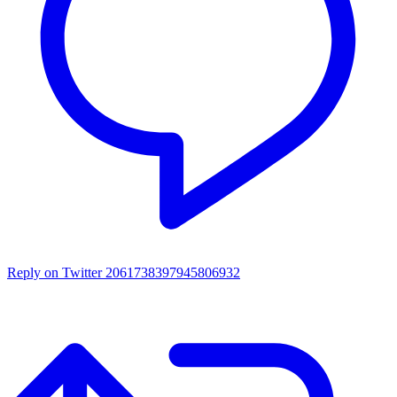
Reply on Twitter 2061738397945806932