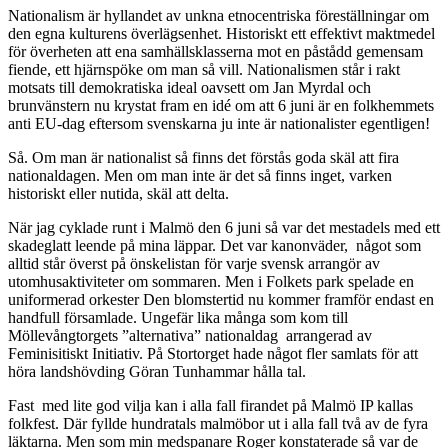
Nationalism är hyllandet av unkna etnocentriska föreställningar om
den egna kulturens överlägsenhet. Historiskt ett effektivt maktmedel
för överheten att ena samhällsklasserna mot en påstådd gemensam
fiende, ett hjärnspöke om man så vill. Nationalismen står i rakt
motsats till demokratiska ideal oavsett om Jan Myrdal och
brunvänstern nu krystat fram en idé om att 6 juni är en folkhemmets
anti EU-dag eftersom svenskarna ju inte är nationalister egentligen!
Så. Om man är nationalist så finns det förstås goda skäl att fira
nationaldagen. Men om man inte är det så finns inget, varken
historiskt eller nutida, skäl att delta.
När jag cyklade runt i Malmö den 6 juni så var det mestadels med ett
skadeglatt leende på mina läppar. Det var kanonväder, något som
alltid står överst på önskelistan för varje svensk arrangör av
utomhusaktiviteter om sommaren. Men i Folkets park spelade en
uniformerad orkester Den blomstertid nu kommer framför endast en
handfull församlade. Ungefär lika många som kom till
Möllevångtorgets ”alternativa” nationaldag arrangerad av
Feminisitiskt Initiativ. På Stortorget hade något fler samlats för att
höra landshövding Göran Tunhammar hålla tal.
Fast med lite god vilja kan i alla fall firandet på Malmö IP kallas
folkfest. Där fyllde hundratals malmöbor ut i alla fall två av de fyra
läktarna. Men som min medspanare Roger konstaterade så var de