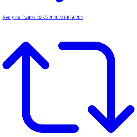
Reply on Twitter 2067226462214656204