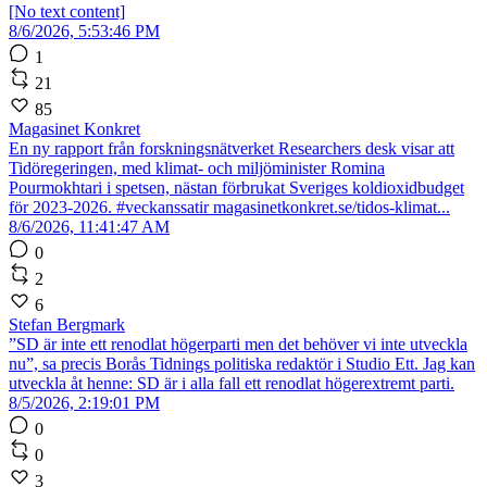
[No text content]
8/6/2026, 5:53:46 PM
1
21
85
Magasinet Konkret
En ny rapport från forskningsnätverket Researchers desk visar att
Tidöregeringen, med klimat- och miljöminister Romina
Pourmokhtari i spetsen, nästan förbrukat Sveriges koldioxidbudget
för 2023-2026. #veckanssatir magasinetkonkret.se/tidos-klimat...
8/6/2026, 11:41:47 AM
0
2
6
Stefan Bergmark
”SD är inte ett renodlat högerparti men det behöver vi inte utveckla
nu”, sa precis Borås Tidnings politiska redaktör i Studio Ett. Jag kan
utveckla åt henne: SD är i alla fall ett renodlat högerextremt parti.
8/5/2026, 2:19:01 PM
0
0
3