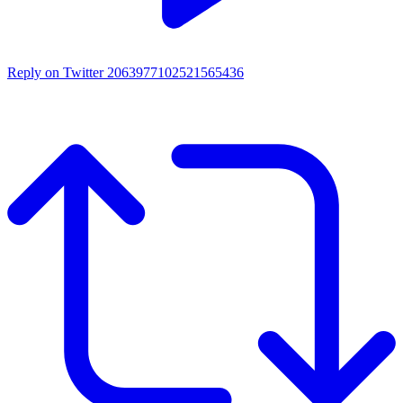
Reply on Twitter 2063977102521565436