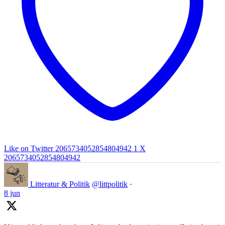
Like on Twitter 2065734052854804942
1
X
2065734052854804942
Litteratur & Politik
@littpolitik
·
8 jun