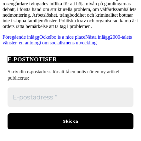
rosengårdare tvingades inflika för att höja nivån på gamlingarnas
debatt, i första hand om strukturella problem, om välfärdssamhällets
nedmontering. Arbetslöshet, trångboddhet och kriminalitet bottnar
inte i slappa familjemönster. Politiska krav och organiserad kamp är i
ordets rätta bemärkelse att ta tag i problemen.
Inläggsnavigering
Föregående inlägg
Ockelbo is a nice place
Nästa inlägg
2000-talets
vänster, en antologi om socialismens utveckling
E-POSTNOTISER
Skriv din e-postadress för att få en notis när en ny artikel
publiceras: