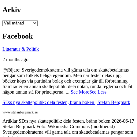
Arkiv
Arkiv
Facebook
Litteratur & Politik
2 months ago
@följare: Sverigedemokraterna vill gärna tala om skattebetalarnas
pengar som folkets heliga egendom. Men när fester delas upp,
böcker köps via partinära bolag och exemplar går till förbränning
framträder en annan skattepolitik: dela notan, runda reglerna och låt
någon annan stå för principerna.
...
See More
See Less
SD:s nya skattepolitik: dela festen, bränn boken | Stefan Bergmark
www.stefanbergmark.se
Artiklar SD:s nya skattepolitik: dela festen, bränn boken 2026-06-17
Stefan Bergmark Foto: Wikimedia Commons (modifierad)
Sverigedemokraterna vill gärna tala om skattebetalarnas pengar som