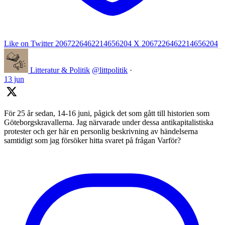
Like on Twitter 2067226462214656204
X
2067226462214656204
Litteratur & Politik
@littpolitik
·
13 jun
För 25 år sedan, 14-16 juni, pågick det som gått till historien som
Göteborgskravallerna. Jag närvarade under dessa antikapitalistiska
protester och ger här en personlig beskrivning av händelserna
samtidigt som jag försöker hitta svaret på frågan Varför?