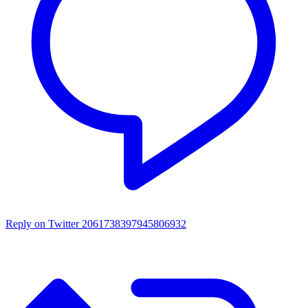
Reply on Twitter 2061738397945806932