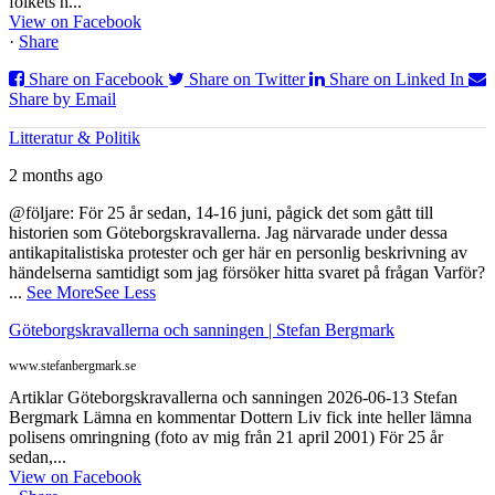
folkets h...
View on Facebook
·
Share
Share on Facebook
Share on Twitter
Share on Linked In
Share by Email
Litteratur & Politik
2 months ago
@följare: För 25 år sedan, 14-16 juni, pågick det som gått till
historien som Göteborgskravallerna. Jag närvarade under dessa
antikapitalistiska protester och ger här en personlig beskrivning av
händelserna samtidigt som jag försöker hitta svaret på frågan Varför?
...
See More
See Less
Göteborgskravallerna och sanningen | Stefan Bergmark
www.stefanbergmark.se
Artiklar Göteborgskravallerna och sanningen 2026-06-13 Stefan
Bergmark Lämna en kommentar Dottern Liv fick inte heller lämna
polisens omringning (foto av mig från 21 april 2001) För 25 år
sedan,...
View on Facebook