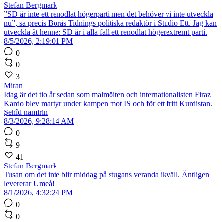
Stefan Bergmark
”SD är inte ett renodlat högerparti men det behöver vi inte utveckla
nu”, sa precis Borås Tidnings politiska redaktör i Studio Ett. Jag kan
utveckla åt henne: SD är i alla fall ett renodlat högerextremt parti.
8/5/2026, 2:19:01 PM
0
0
3
Miran
Idag är det tio år sedan som malmöiten och internationalisten Firaz
Kardo blev martyr under kampen mot IS och för ett fritt Kurdistan.
Şehîd namirin
8/3/2026, 9:28:14 AM
0
9
41
Stefan Bergmark
Tusan om det inte blir middag på stugans veranda ikväll. Äntligen
levererar Umeå!
8/1/2026, 4:32:24 PM
0
0