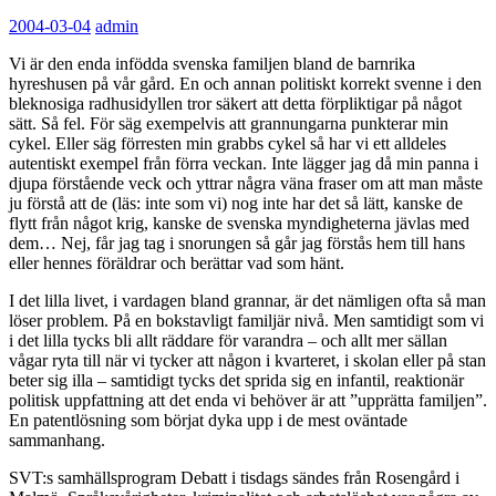
2004-03-04
admin
Vi är den enda infödda svenska familjen bland de barnrika
hyreshusen på vår gård. En och annan politiskt korrekt svenne i den
bleknosiga radhusidyllen tror säkert att detta förpliktigar på något
sätt. Så fel. För säg exempelvis att grannungarna punkterar min
cykel. Eller säg förresten min grabbs cykel så har vi ett alldeles
autentiskt exempel från förra veckan. Inte lägger jag då min panna i
djupa förstående veck och yttrar några väna fraser om att man måste
ju förstå att de (läs: inte som vi) nog inte har det så lätt, kanske de
flytt från något krig, kanske de svenska myndigheterna jävlas med
dem… Nej, får jag tag i snorungen så går jag förstås hem till hans
eller hennes föräldrar och berättar vad som hänt.
I det lilla livet, i vardagen bland grannar, är det nämligen ofta så man
löser problem. På en bokstavligt familjär nivå. Men samtidigt som vi
i det lilla tycks bli allt räddare för varandra – och allt mer sällan
vågar ryta till när vi tycker att någon i kvarteret, i skolan eller på stan
beter sig illa – samtidigt tycks det sprida sig en infantil, reaktionär
politisk uppfattning att det enda vi behöver är att ”upprätta familjen”.
En patentlösning som börjat dyka upp i de mest oväntade
sammanhang.
SVT:s samhällsprogram Debatt i tisdags sändes från Rosengård i