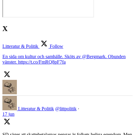
X
Litteratur & Politik
Follow
En sida om kultur och samhälle. Sköts av @Bergmark. Obunden
vänster. https://t.co/FmRQ8pF7fa
Litteratur & Politik
@littpolitik
·
17 jun
SD säger att skattebetalarnas pengar är folkets heliga egendom. Men