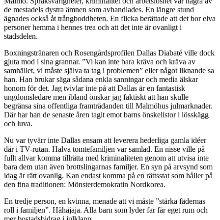
Malmö. Språksvårigheter, kriminalitet och arbetslöshet var några av
de mestadels dystra ämnen som avhandlades. En längre stund
ägnades också åt trångboddheten. En flicka berättade att det bor elva
personer hemma i hennes trea och att det inte är ovanligt i
stadsdelen.
Boxningstränaren och Rosengårdsprofilen Dallas Diabaté ville dock
gjuta mod i sina grannar. ”Vi kan inte bara kräva och kräva av
samhället, vi måste själva ta tag i problemen” eller något liknande sa
han. Han brukar säga sådana enkla sanningar och media älskar
honom för det. Jag tvivlar inte på att Dallas är en fantastisk
ungdomsledare men ibland önskar jag faktiskt att han skulle
begränsa sina offentliga framträdanden till Malmöhus julmarknader.
Där har han de senaste åren tagit emot barns önskelistor i lösskägg
och luva.
Nu var tyvärr inte Dallas ensam att leverera hederliga gamla idéer
där i TV-rutan. Halva tomtefamiljen var samlad. En nisse ville på
fullt allvar komma tillrätta med kriminaliteten genom att utvisa inte
bara dem utan även brottslingarnas familjer. En syn på arvsynd som
idag är rätt ovanlig. Kan endast komma på en rättsstat som håller på
den fina traditionen: Mönsterdemokratin Nordkorea.
En tredje person, en kvinna, menade att vi måste ”stärka fädernas
roll i familjen”. Håhåjaja. Alla barn som lyder far får eget rum och
mer bostadsbidrag i julklapp.