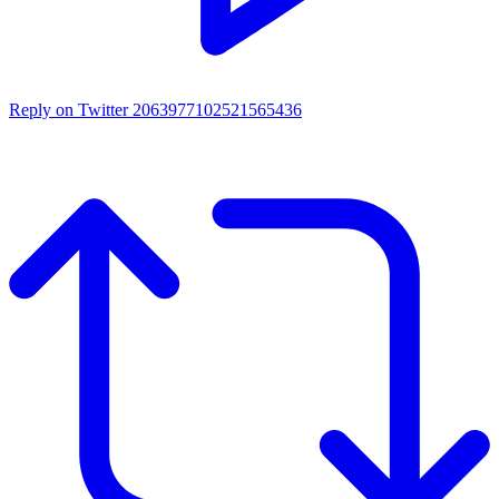
Reply on Twitter 2063977102521565436