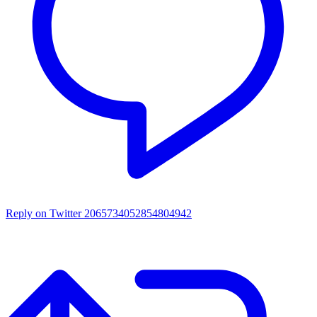
Reply on Twitter 2065734052854804942