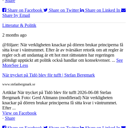
·
Share
Share on Facebook
Share on Twitter
Share on Linked In
Share by Email
Litteratur & Politik
2 months ago
@följare: När verkligheten knackar på dörren brukar principerna få
sitta kvar i väntrummet. Efter år av tvärsäker retorik om att regler är
regler och att undantag är ett hot mot rättsstaten har regeringen
plötsligt upptäckt att politik också handlar om konsekvenser.
...
See
More
See Less
När trycket på Tidö blev för tufft | Stefan Bergmark
www.stefanbergmark.se
Artiklar När trycket på Tidö blev för tufft 2026-06-08 Stefan
Bergmark Foto: Gerd Altmann (modifierad) När verkligheten
knackar på dörren brukar principerna få sitta kvar i väntrummet.
Efter ...
View on Facebook
·
Share
Share on Facebook
Share on Twitter
Share on Linked In