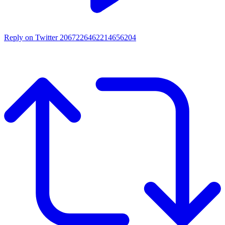
Reply on Twitter 2067226462214656204