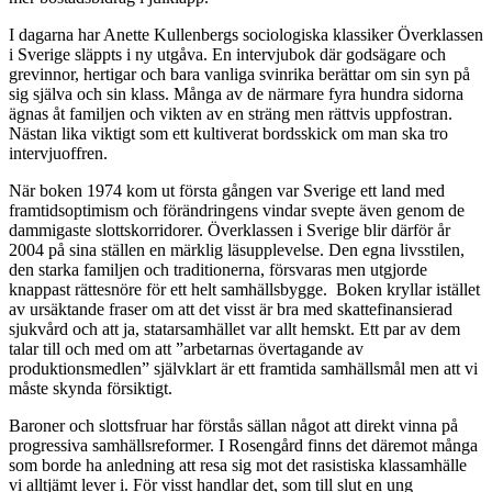
I dagarna har Anette Kullenbergs sociologiska klassiker Överklassen
i Sverige släppts i ny utgåva. En intervjubok där godsägare och
grevinnor, hertigar och bara vanliga svinrika berättar om sin syn på
sig själva och sin klass. Många av de närmare fyra hundra sidorna
ägnas åt familjen och vikten av en sträng men rättvis uppfostran.
Nästan lika viktigt som ett kultiverat bordsskick om man ska tro
intervjuoffren.
När boken 1974 kom ut första gången var Sverige ett land med
framtidsoptimism och förändringens vindar svepte även genom de
dammigaste slottskorridorer. Överklassen i Sverige blir därför år
2004 på sina ställen en märklig läsupplevelse. Den egna livsstilen,
den starka familjen och traditionerna, försvaras men utgjorde
knappast rättesnöre för ett helt samhällsbygge. Boken kryllar istället
av ursäktande fraser om att det visst är bra med skattefinansierad
sjukvård och att ja, statarsamhället var allt hemskt. Ett par av dem
talar till och med om att ”arbetarnas övertagande av
produktionsmedlen” självklart är ett framtida samhällsmål men att vi
måste skynda försiktigt.
Baroner och slottsfruar har förstås sällan något att direkt vinna på
progressiva samhällsreformer. I Rosengård finns det däremot många
som borde ha anledning att resa sig mot det rasistiska klassamhälle
vi alltjämt lever i. För visst handlar det, som till slut en ung