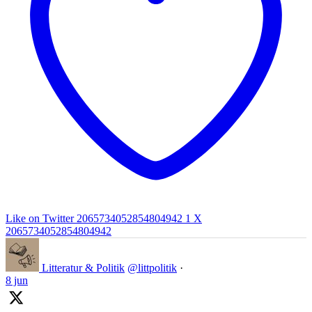
Like on Twitter 2065734052854804942
1
X
2065734052854804942
Litteratur & Politik
@littpolitik
·
8 jun