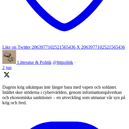
Like on Twitter 2063977102521565436
X
2063977102521565436
Litteratur & Politik
@littpolitik
·
2 jun
Dagens krig utkämpas inte längre bara med vapen och soldater.
Istället sker striderna i cybervärlden, genom informationspåverkan
och ekonomiska sanktioner – en utveckling som utmanar vår syn på
krig och fred.