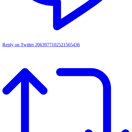
Reply on Twitter 2063977102521565436