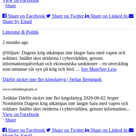
View on Facebook
·
Share
Share on Facebook
Share on Twitter
Share on Linked In
Share by Email
Litteratur & Politik
2 months ago
@följare: Dagens krig utkämpas inte längre bara med vapen och
soldater. Istället sker striderna i cybervärlden, genom
informationspåverkan och ekonomiska sanktioner – en utveckling
som utmanar vår syn på krig och fred.
...
See More
See Less
Därför räcker inte fler krigsfartyg | Stefan Bergmark
www.stefanbergmark.se
Artiklar Därför räcker inte fler krigsfartyg 2026-06-02 Jesper
Nordström Dagens krig utkämpas inte längre bara med vapen och
soldater. Istället sker striderna i cybervärlden, genom information...
View on Facebook
·
Share
Share on Facebook
Share on Twitter
Share on Linked In
Share by Email