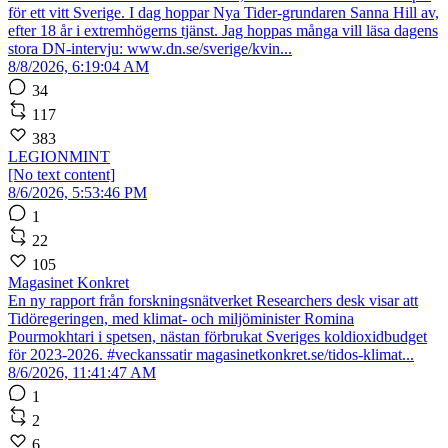
för ett vitt Sverige. I dag hoppar Nya Tider-grundaren Sanna Hill av,
efter 18 år i extremhögerns tjänst. Jag hoppas många vill läsa dagens
stora DN-intervju: www.dn.se/sverige/kvin...
8/8/2026, 6:19:04 AM
34
117
383
LEGIONMINT
[No text content]
8/6/2026, 5:53:46 PM
1
22
105
Magasinet Konkret
En ny rapport från forskningsnätverket Researchers desk visar att
Tidöregeringen, med klimat- och miljöminister Romina
Pourmokhtari i spetsen, nästan förbrukat Sveriges koldioxidbudget
för 2023-2026. #veckanssatir magasinetkonkret.se/tidos-klimat...
8/6/2026, 11:41:47 AM
1
2
6