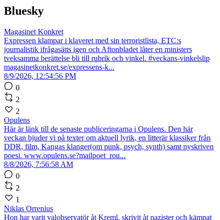
Bluesky
Magasinet Konkret
Expressen klampar i klaveret med sin terroristlista, ETC:s
journalistik ifrågasätts igen och Aftonbladet låter en ministers
tveksamma berättelse bli till rubrik och vinkel. #veckans-vinkelslip
magasinetkonkret.se/expressens-k...
8/9/2026, 12:54:56 PM
0
2
2
Opulens
Här är länk till de senaste publiceringarna i Opulens. Den här
veckan bjuder vi på texter om aktuell lyrik, en litterär klassiker från
DDR, film, Kangas klanger(om punk, psych, synth) samt nyskriven
poesi. www.opulens.se?mailpoet_rou...
8/8/2026, 7:56:58 AM
0
2
1
Niklas Orrenius
Hon har varit valobservatör åt Kreml, skrivit åt nazister och kämpat