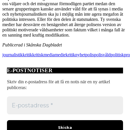
oss väljare och det missgynnar förmodligen partiet medan den
senare grupperingen kanske använder våld för att få synas i media
och nyhetsjournalistiken ska ju i möjlig mån inte agera megafon åt
politiska intressen. Eller för den delen åt statsmakten. Ty svenska
medier har dessvärre en benägenhet att återge polisens version av
politiskt motiverade våldsamheter som faktum vilket i många fall är
en sanning med kraftig modifikation.
Publicerad i Skånska Dagbladet
journalistik
kritik
kritisk
media
mediekritik
nyhet
polis
polisvåld
politisk
pr
E-POSTNOTISER
Skriv din e-postadress för att få en notis när en ny artikel
publiceras: