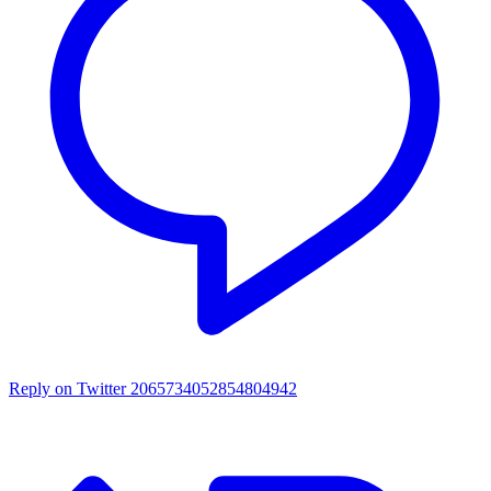
Reply on Twitter 2065734052854804942