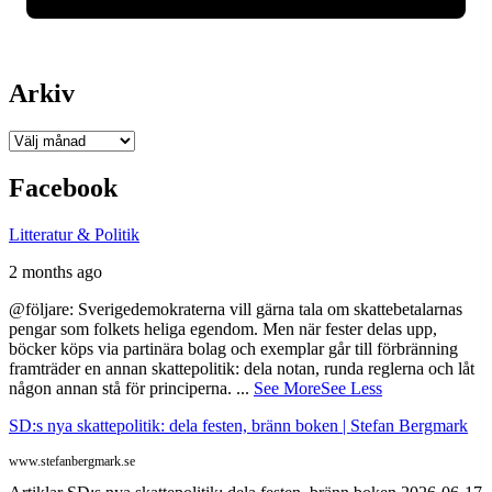
Arkiv
Arkiv
Facebook
Litteratur & Politik
2 months ago
@följare: Sverigedemokraterna vill gärna tala om skattebetalarnas
pengar som folkets heliga egendom. Men när fester delas upp,
böcker köps via partinära bolag och exemplar går till förbränning
framträder en annan skattepolitik: dela notan, runda reglerna och låt
någon annan stå för principerna.
...
See More
See Less
SD:s nya skattepolitik: dela festen, bränn boken | Stefan Bergmark
www.stefanbergmark.se