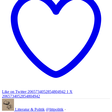
Like on Twitter 2065734052854804942
1
X
2065734052854804942
Litteratur & Politik
@littpolitik
·