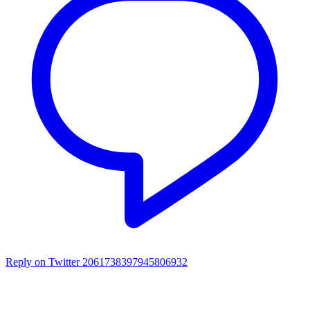
Reply on Twitter 2061738397945806932