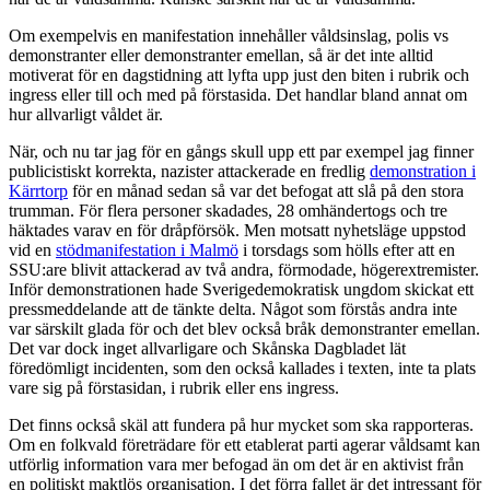
Om exempelvis en manifestation innehåller våldsinslag, polis vs
demonstranter eller demonstranter emellan, så är det inte alltid
motiverat för en dagstidning att lyfta upp just den biten i rubrik och
ingress eller till och med på förstasida. Det handlar bland annat om
hur allvarligt våldet är.
När, och nu tar jag för en gångs skull upp ett par exempel jag finner
publicistiskt korrekta, nazister attackerade en fredlig
demonstration i
Kärrtorp
för en månad sedan så var det befogat att slå på den stora
trumman. För flera personer skadades, 28 omhändertogs och tre
häktades varav en för dråpförsök. Men motsatt nyhetsläge uppstod
vid en
stödmanifestation i Malmö
i torsdags som hölls efter att en
SSU:are blivit attackerad av två andra, förmodade, högerextremister.
Inför demonstrationen hade Sverigedemokratisk ungdom skickat ett
pressmeddelande att de tänkte delta. Något som förstås andra inte
var särskilt glada för och det blev också bråk demonstranter emellan.
Det var dock inget allvarligare och Skånska Dagbladet lät
föredömligt incidenten, som den också kallades i texten, inte ta plats
vare sig på förstasidan, i rubrik eller ens ingress.
Det finns också skäl att fundera på hur mycket som ska rapporteras.
Om en folkvald företrädare för ett etablerat parti agerar våldsamt kan
utförlig information vara mer befogad än om det är en aktivist från
en politiskt maktlös organisation. I det förra fallet är det intressant för