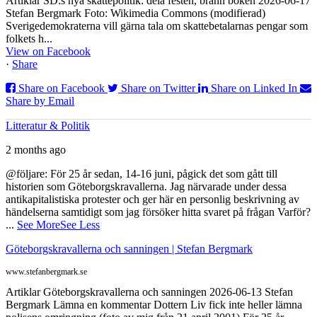
Artiklar SD:s nya skattepolitik: dela festen, bränn boken 2026-06-17
Stefan Bergmark Foto: Wikimedia Commons (modifierad)
Sverigedemokraterna vill gärna tala om skattebetalarnas pengar som
folkets h...
View on Facebook
·
Share
Share on Facebook
Share on Twitter
Share on Linked In
Share by Email
Litteratur & Politik
2 months ago
@följare: För 25 år sedan, 14-16 juni, pågick det som gått till
historien som Göteborgskravallerna. Jag närvarade under dessa
antikapitalistiska protester och ger här en personlig beskrivning av
händelserna samtidigt som jag försöker hitta svaret på frågan Varför?
...
See More
See Less
Göteborgskravallerna och sanningen | Stefan Bergmark
www.stefanbergmark.se
Artiklar Göteborgskravallerna och sanningen 2026-06-13 Stefan
Bergmark Lämna en kommentar Dottern Liv fick inte heller lämna