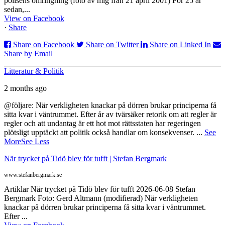
polisens omringning (foto av mig från 21 april 2001) För 25 år
sedan,...
View on Facebook
·
Share
Share on Facebook
Share on Twitter
Share on Linked In
Share by Email
Litteratur & Politik
2 months ago
@följare: När verkligheten knackar på dörren brukar principerna få
sitta kvar i väntrummet. Efter år av tvärsäker retorik om att regler är
regler och att undantag är ett hot mot rättsstaten har regeringen
plötsligt upptäckt att politik också handlar om konsekvenser.
...
See
More
See Less
När trycket på Tidö blev för tufft | Stefan Bergmark
www.stefanbergmark.se
Artiklar När trycket på Tidö blev för tufft 2026-06-08 Stefan
Bergmark Foto: Gerd Altmann (modifierad) När verkligheten
knackar på dörren brukar principerna få sitta kvar i väntrummet.
Efter ...