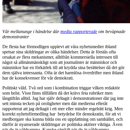
Vår mellanunge i händelse där
media rapporterade
om beväpnade
demonstranter
De flesta har förmodligen upplevt att våra nyhetsmedier ibland
spetsar sina skildringar av olika händelser. Detta är förstås ofta
orsakat av flera mekanismer, alltifrån kommersiella intressen till
något så allmänmänskligt som att journalister är människor och
människor har en förkärlek till att krydda sina berättelser då det gör
dem själva intressanta. Ofta är det harmlösa överdrifter men ibland
har de konsekvenser för vår demokrati.
Politiskt våld. Två ord som i kombination triggar vilken redaktör
som helst. Visst finns tillfällen då det krävs feta rubriker men
långtifrån alltid. Jag har själv deltagit i demonstrationer där jag inte
sett minsta tecken på oroligheter men där medierna efteråt
rapporterat att jag deltagit i ett mer eller mindre regelrätt krig. Men
korrekt nyhetsförmedling har betydelse för demokratin, för att vi
medborgare ska kunna bilda oss en uppfattning om samhället, och
därför är nyanserade skildringar av politiska aktörer viktiga. Även
när de är våldsamma. Kanske särskilt när de är våldsamma.