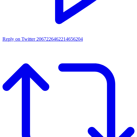
Reply on Twitter 2067226462214656204