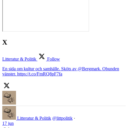
X
Litteratur & Politik
Follow
En sida om kultur och samhälle. Sköts av @Bergmark. Obunden
vänster. https://t.co/FmRQ8pF7fa
Litteratur & Politik
@littpolitik
·
17 jun