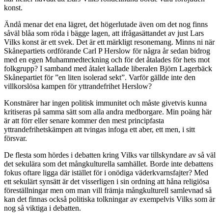
konst.
Ändå menar det ena lägret, det högerlutade även om det nog finns
såväl blåa som röda i bägge lagen, att ifrågasättandet av just Lars
Vilks konst är ett svek. Det är ett märkligt resonemang. Minns ni när
Skånepartiets ordförande Carl P Herslow för några år sedan bidrog
med en egen Muhammedteckning och för det åtalades för hets mot
folkgrupp? I samband med åtalet kallade liberalen Björn Lagerbäck
Skånepartiet för ”en liten isolerad sekt”. Varför gällde inte den
villkorslösa kampen för yttrandefrihet Herslow?
Konstnärer har ingen politisk immunitet och måste givetvis kunna
kritiseras på samma sätt som alla andra medborgare. Min poäng här
är att förr eller senare kommer den mest principfasta
yttrandefrihetskämpen att tvingas infoga ett aber, ett men, i sitt
försvar.
De flesta som hördes i debatten kring Vilks var tillskyndare av så väl
det sekulära som det mångkulturella samhället. Borde inte debattens
fokus oftare ligga där istället för i onödiga väderkvarnsfajter? Med
ett sekulärt synsätt är det visserligen i sin ordning att håna religiösa
föreställningar men om man vill främja mångkulturell samlevnad så
kan det finnas också politiska tolkningar av exempelvis Vilks som är
nog så viktiga i debatten.