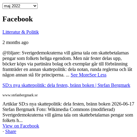
Arkiv
Facebook
Litteratur & Politik
2 months ago
@följare: Sverigedemokraterna vill gärna tala om skattebetalarnas
pengar som folkets heliga egendom. Men när fester delas upp,
böcker köps via partinära bolag och exemplar går till förbränning
framträder en annan skattepolitik: dela notan, runda reglerna och låt
någon annan stå för principerna.
...
See More
See Less
SD:s nya skattepolitik: dela festen, bränn boken | Stefan Bergmark
www.stefanbergmark.se
Artiklar SD:s nya skattepolitik: dela festen, bränn boken 2026-06-17
Stefan Bergmark Foto: Wikimedia Commons (modifierad)
Sverigedemokraterna vill gärna tala om skattebetalarnas pengar som
folkets h...
View on Facebook
·
Share