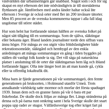
västvärlden där urbaniseringen går snabbast. Något som i och för sig
skapat en myt eftersom det inte nödvändigtvis är till storstäderna
flyttlassen går. Jämförelsen med andra länder haltar också lite
eftersom i Sverige är också orter med fler än 200 invånare tätorter.
Men 85 procent av de svenska kommunerna tappar i alla fall idag
ungdomar till större städer.
Hur som helst har fortfarande nästan hälften av svenska folket på
något sätt tillgång till en sommarstuga. Som de själva, släktingar
eller bekanta äger. Bland landets journalister torde den siffran vara
ännu högre. För många av oss utgör våra fritidsfastigheter både
rekreationsområde, släktgård och hembygd av den enkla
anledningen att många sommarstugor en gång i tiden byggdes på
ställen dit vanligt folk kunde ta sig. Det vill säga på natursköna
platser i anslutning till de orter där släktingarnas hem låg och ibland
fortfarande ligger. Ofta inte längre bort än att man kunde gå, cykla
eller ta offentlig lokaltrafik dit.
Mina barn är fjärde generationen på vår sommarstugeö, den femte
generationen på bruksorten, i Holmsund utanför Umeå. Trots
annalkande världskrig satte mormor och morfar det första spadtaget
1939. Innan dem och en granne fanns på vår ö bara ett par
fiskebodar. De skulle dock följas av många fler. Längs stränderna på
denna och på öarna runt omkring samt i hela Sverige skulle det snart
poppa upp rader av stugor. Välfärdssverige tog efter kriget fart på