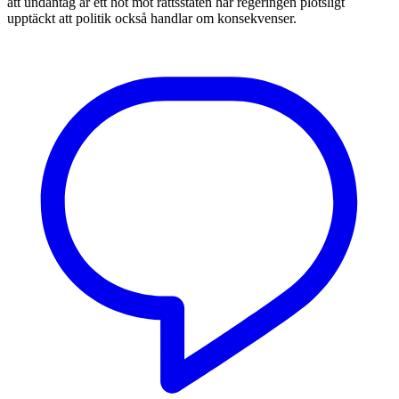
att undantag är ett hot mot rättsstaten har regeringen plötsligt
upptäckt att politik också handlar om konsekvenser.