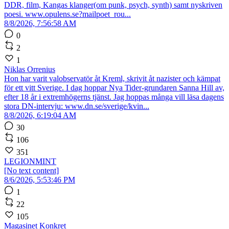
DDR, film, Kangas klanger(om punk, psych, synth) samt nyskriven
poesi. www.opulens.se?mailpoet_rou...
8/8/2026, 7:56:58 AM
0
2
1
Niklas Orrenius
Hon har varit valobservatör åt Kreml, skrivit åt nazister och kämpat
för ett vitt Sverige. I dag hoppar Nya Tider-grundaren Sanna Hill av,
efter 18 år i extremhögerns tjänst. Jag hoppas många vill läsa dagens
stora DN-intervju: www.dn.se/sverige/kvin...
8/8/2026, 6:19:04 AM
30
106
351
LEGIONMINT
[No text content]
8/6/2026, 5:53:46 PM
1
22
105
Magasinet Konkret