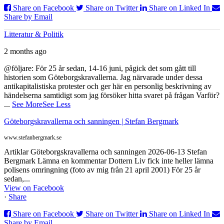
Share on Facebook
Share on Twitter
Share on Linked In
Share by Email
Litteratur & Politik
2 months ago
@följare: För 25 år sedan, 14-16 juni, pågick det som gått till
historien som Göteborgskravallerna. Jag närvarade under dessa
antikapitalistiska protester och ger här en personlig beskrivning av
händelserna samtidigt som jag försöker hitta svaret på frågan Varför?
...
See More
See Less
Göteborgskravallerna och sanningen | Stefan Bergmark
www.stefanbergmark.se
Artiklar Göteborgskravallerna och sanningen 2026-06-13 Stefan
Bergmark Lämna en kommentar Dottern Liv fick inte heller lämna
polisens omringning (foto av mig från 21 april 2001) För 25 år
sedan,...
View on Facebook
·
Share
Share on Facebook
Share on Twitter
Share on Linked In
Share by Email