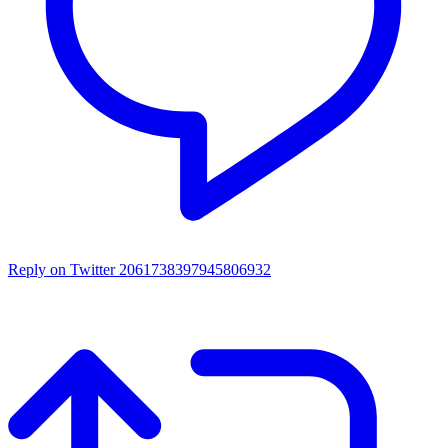
Reply on Twitter 2061738397945806932