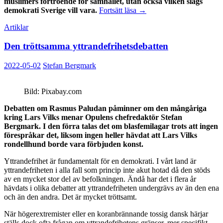
muslimers förtroende för samhället, utan också vilken slags
Sluta
demokrati Sverige vill vara.
Fortsätt läsa
→
ducka
Artiklar
och
dalta!
Den tröttsamma yttrandefrihetsdebatten
2022-05-02
Stefan Bergmark
Bild: Pixabay.com
Debatten om Rasmus Paludan påminner om den mångåriga
kring Lars Vilks menar Opulens chefredaktör Stefan
Bergmark. I den förra talas det om blasfemilagar trots att ingen
förespråkar det, liksom ingen heller hävdat att Lars Vilks
rondellhund borde vara förbjuden konst.
Yttrandefrihet är fundamentalt för en demokrati. I vårt land är
yttrandefriheten i alla fall som princip inte akut hotad då den stöds
av en mycket stor del av befolkningen. Ändå har det i flera år
hävdats i olika debatter att yttrandefriheten undergrävs av än den ena
och än den andra. Det är mycket tröttsamt.
När högerextremister eller en koranbrännande tossig dansk härjar
ställs dock ofta frågan om yttrandefrihetens gränser, mer specifikt