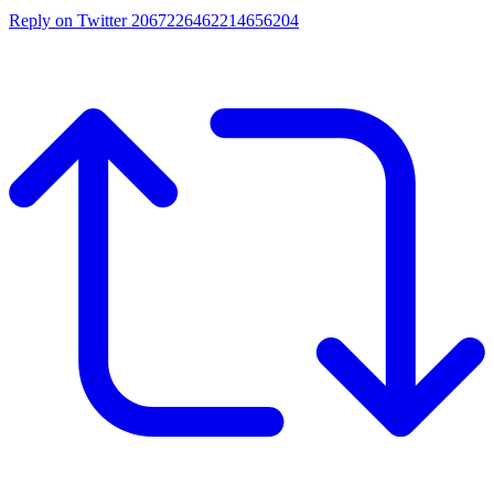
Reply on Twitter 2067226462214656204