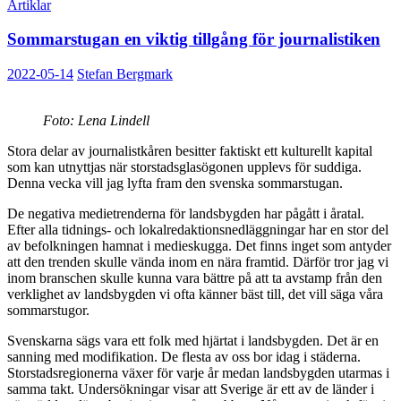
Artiklar
Sommarstugan en viktig tillgång för journalistiken
2022-05-14
Stefan Bergmark
Foto: Lena Lindell
Stora delar av journalistkåren besitter faktiskt ett kulturellt kapital
som kan utnyttjas när storstadsglasögonen upplevs för suddiga.
Denna vecka vill jag lyfta fram den svenska sommarstugan.
De negativa medietrenderna för landsbygden har pågått i åratal.
Efter alla tidnings- och lokalredaktionsnedläggningar har en stor del
av befolkningen hamnat i medieskugga. Det finns inget som antyder
att den trenden skulle vända inom en nära framtid. Därför tror jag vi
inom branschen skulle kunna vara bättre på att ta avstamp från den
verklighet av landsbygden vi ofta känner bäst till, det vill säga våra
sommarstugor.
Svenskarna sägs vara ett folk med hjärtat i landsbygden. Det är en
sanning med modifikation. De flesta av oss bor idag i städerna.
Storstadsregionerna växer för varje år medan landsbygden utarmas i
samma takt. Undersökningar visar att Sverige är ett av de länder i