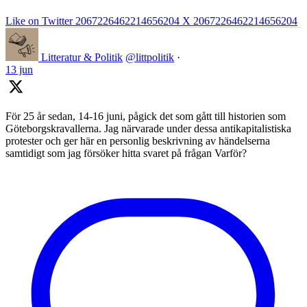
Like on Twitter 2067226462214656204
X
2067226462214656204
Litteratur & Politik
@littpolitik
·
13 jun
För 25 år sedan, 14-16 juni, pågick det som gått till historien som
Göteborgskravallerna. Jag närvarade under dessa antikapitalistiska
protester och ger här en personlig beskrivning av händelserna
samtidigt som jag försöker hitta svaret på frågan Varför?