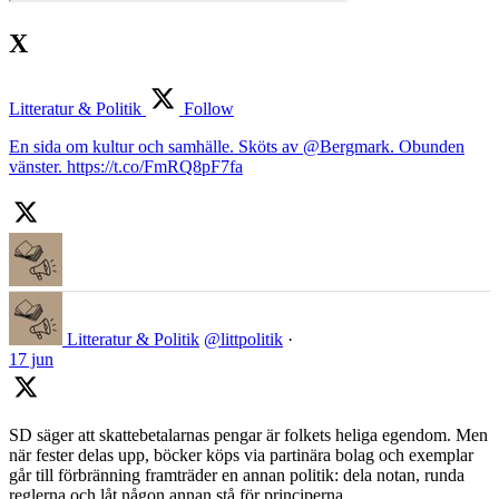
X
Litteratur & Politik
Follow
En sida om kultur och samhälle. Sköts av @Bergmark. Obunden
vänster. https://t.co/FmRQ8pF7fa
Litteratur & Politik
@littpolitik
·
17 jun
SD säger att skattebetalarnas pengar är folkets heliga egendom. Men
när fester delas upp, böcker köps via partinära bolag och exemplar
går till förbränning framträder en annan politik: dela notan, runda
reglerna och låt någon annan stå för principerna.