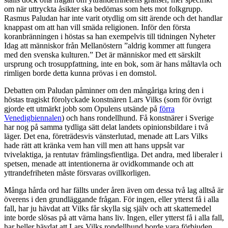
om när uttryckta åsikter ska bedömas som hets mot folkgrupp.
Rasmus Paludan har inte varit otydlig om sitt ärende och det handlar
knappast om att han vill smäda religionen. Inför den första
koranbränningen i höstas sa han exempelvis till tidningen Nyheter
Idag att människor från Mellanöstern ”aldrig kommer att fungera
med den svenska kulturen.” Det är människor med ett särskilt
ursprung och trosuppfattning, inte en bok, som är hans måltavla och
rimligen borde detta kunna prövas i en domstol.
Debatten om Paludan påminner om den mångåriga kring den i
höstas tragiskt förolyckade konstnären Lars Vilks (som för övrigt
gjorde ett utmärkt jobb som Opulens utsände på
förra
Venedigbiennalen
) och hans rondellhund. Få konstnärer i Sverige
har nog på samma tydliga sätt delat landets opinionsbildare i två
läger. Det ena, företrädesvis vänsterlutad, menade att Lars Vilks
hade rätt att kränka vem han vill men att hans uppsåt var
tvivelaktiga, ja rentutav främlingsfientliga. Det andra, med liberaler i
spetsen, menade att intentionerna är ovidkommande och att
yttrandefriheten måste försvaras ovillkorligen.
Många hårda ord har fällts under åren även om dessa två lag alltså är
överens i den grundläggande frågan. För ingen, eller ytterst få i alla
fall, har ju hävdat att Vilks får skylla sig själv och att skattemedel
inte borde slösas på att värna hans liv. Ingen, eller ytterst få i alla fall,
har heller hävdat att Lars Vilks rondellhund borde vara förbjuden