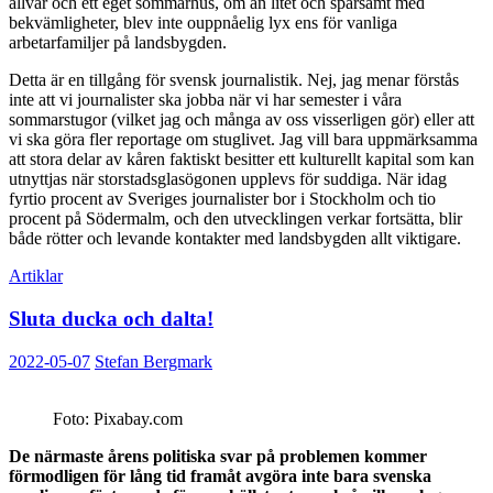
allvar och ett eget sommarhus, om än litet och sparsamt med
bekvämligheter, blev inte ouppnåelig lyx ens för vanliga
arbetarfamiljer på landsbygden.
Detta är en tillgång för svensk journalistik. Nej, jag menar förstås
inte att vi journalister ska jobba när vi har semester i våra
sommarstugor (vilket jag och många av oss visserligen gör) eller att
vi ska göra fler reportage om stuglivet. Jag vill bara uppmärksamma
att stora delar av kåren faktiskt besitter ett kulturellt kapital som kan
utnyttjas när storstadsglasögonen upplevs för suddiga. När idag
fyrtio procent av Sveriges journalister bor i Stockholm och tio
procent på Södermalm, och den utvecklingen verkar fortsätta, blir
både rötter och levande kontakter med landsbygden allt viktigare.
Artiklar
Sluta ducka och dalta!
2022-05-07
Stefan Bergmark
Foto: Pixabay.com
De närmaste årens politiska svar på problemen kommer
förmodligen för lång tid framåt avgöra inte bara svenska