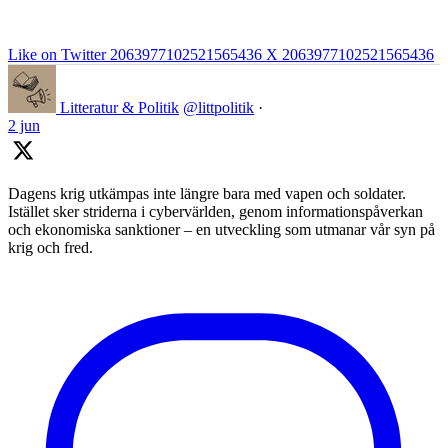
Like on Twitter 2063977102521565436
X
2063977102521565436
Litteratur & Politik
@littpolitik
·
2 jun
Dagens krig utkämpas inte längre bara med vapen och soldater.
Istället sker striderna i cybervärlden, genom informationspåverkan
och ekonomiska sanktioner – en utveckling som utmanar vår syn på
krig och fred.