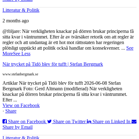
Litteratur & Politik
2 months ago
@följare: När verkligheten knackar på dörren brukar principerna få
sitta kvar i väntrummet. Efter år av tvärsäker retorik om att regler är
regler och att undantag är ett hot mot rättsstaten har regeringen
plötsligt upptäckt att politik också handlar om konsekvenser.
...
See
More
See Less
När trycket på Tidö blev för tufft | Stefan Bergmark
www.stefanbergmark.se
Artiklar När trycket på Tidö blev för tufft 2026-06-08 Stefan
Bergmark Foto: Gerd Altmann (modifierad) När verkligheten
knackar på dörren brukar principerna få sitta kvar i väntrummet.
Efter ...
View on Facebook
·
Share
Share on Facebook
Share on Twitter
Share on Linked In
Share by Email
Litteratur & Politik