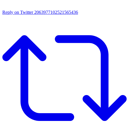
Reply on Twitter 2063977102521565436