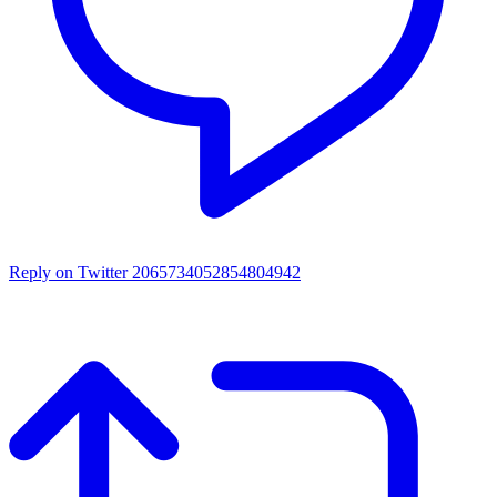
Reply on Twitter 2065734052854804942