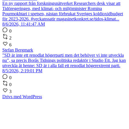
En ny rapport från forskningsnätverket Researchers desk visar att
Tidöregeringen, med klimat- och miljöminister Romina
Pourmokhtari i spetsen, nästan förbrukat Sveriges koldioxidbudget
för 2023-2026. #veckanssatir magasinetkonkret.se/tidos-klimat...
8/6/2026, 11:41:47 AM
0
2
6
Stefan Bergmark
”SD är inte ett renodlat högerparti men det behöver vi inte utveckla
nu”, sa precis Borås Tidnings politiska redaktör i Studio Ett. Jag kan
utveckla åt henne: SD är i alla fall ett renodlat högerextremt parti.
8/5/2026, 2:19:01 PM
0
0
3
Drivs med WordPress