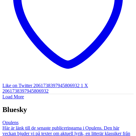
Like on Twitter 2061738397945806932
1
X
2061738397945806932
Load More
Bluesky
Opulens
Här är länk till de senaste publiceringarna i Opulens. Den här
veckan bjuder vi på texter om aktuell lyrik, en litterär klassiker från