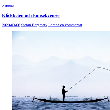
är
Artiklar
kulturjo
viktigar
Klickbeten och konsekvenser
än
någonsi
2020-03-06
Stefan Bergmark
Lämna en kommentar