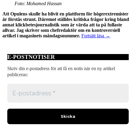
Foto: Mohamed Hassan
Att Opulens skulle ha blivit en plattform för högerextremister
är förstås strunt. Däremot ställdes kritiska frågor kring bland
annat klickbetesjournalistik som är värda att ta på fullaste
allvar. Jag skriver som chefredaktör om en kontroversiell
Klickbeten
artikel i magasinets måndagsnummer.
Fortsätt läsa
→
och
konsekvenser
E-POSTNOTISER
Skriv din e-postadress för att få en notis när en ny artikel
publiceras: