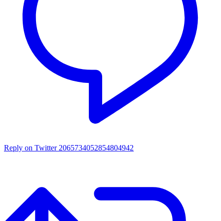
Reply on Twitter 2065734052854804942