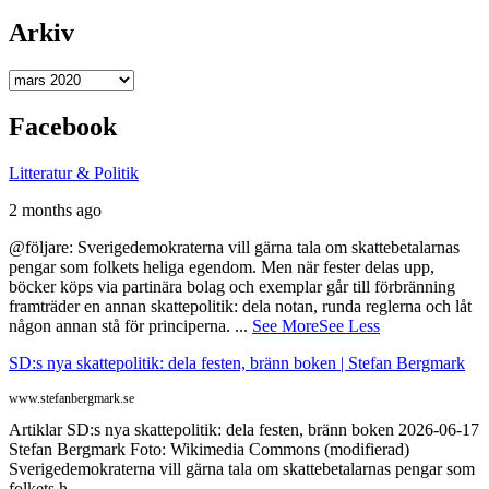
Arkiv
Arkiv
Facebook
Litteratur & Politik
2 months ago
@följare: Sverigedemokraterna vill gärna tala om skattebetalarnas
pengar som folkets heliga egendom. Men när fester delas upp,
böcker köps via partinära bolag och exemplar går till förbränning
framträder en annan skattepolitik: dela notan, runda reglerna och låt
någon annan stå för principerna.
...
See More
See Less
SD:s nya skattepolitik: dela festen, bränn boken | Stefan Bergmark
www.stefanbergmark.se
Artiklar SD:s nya skattepolitik: dela festen, bränn boken 2026-06-17
Stefan Bergmark Foto: Wikimedia Commons (modifierad)
Sverigedemokraterna vill gärna tala om skattebetalarnas pengar som
folkets h...