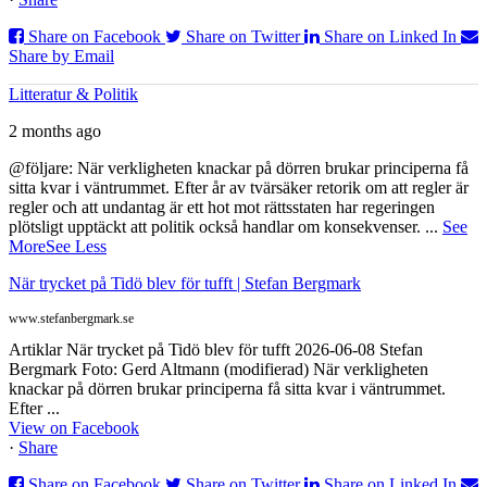
Share on Facebook
Share on Twitter
Share on Linked In
Share by Email
Litteratur & Politik
2 months ago
@följare: När verkligheten knackar på dörren brukar principerna få
sitta kvar i väntrummet. Efter år av tvärsäker retorik om att regler är
regler och att undantag är ett hot mot rättsstaten har regeringen
plötsligt upptäckt att politik också handlar om konsekvenser.
...
See
More
See Less
När trycket på Tidö blev för tufft | Stefan Bergmark
www.stefanbergmark.se
Artiklar När trycket på Tidö blev för tufft 2026-06-08 Stefan
Bergmark Foto: Gerd Altmann (modifierad) När verkligheten
knackar på dörren brukar principerna få sitta kvar i väntrummet.
Efter ...
View on Facebook
·
Share
Share on Facebook
Share on Twitter
Share on Linked In