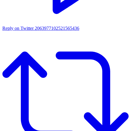
Reply on Twitter 2063977102521565436