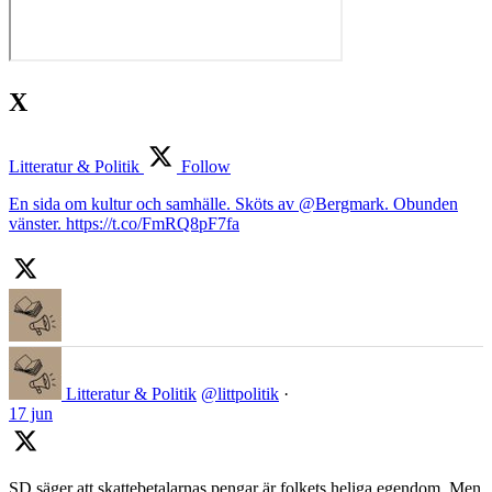
X
Litteratur & Politik
Follow
En sida om kultur och samhälle. Sköts av @Bergmark. Obunden
vänster. https://t.co/FmRQ8pF7fa
Litteratur & Politik
@littpolitik
·
17 jun
SD säger att skattebetalarnas pengar är folkets heliga egendom. Men