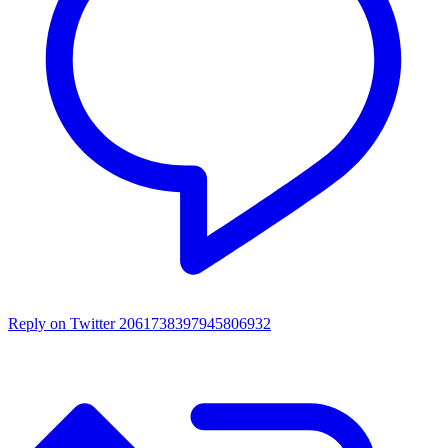
Reply on Twitter 2061738397945806932