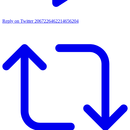
Reply on Twitter 2067226462214656204