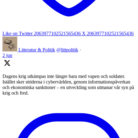
Like on Twitter 2063977102521565436
X
2063977102521565436
Litteratur & Politik
@littpolitik
·
2 jun
Dagens krig utkämpas inte längre bara med vapen och soldater.
Istället sker striderna i cybervärlden, genom informationspåverkan
och ekonomiska sanktioner – en utveckling som utmanar vår syn på
krig och fred.