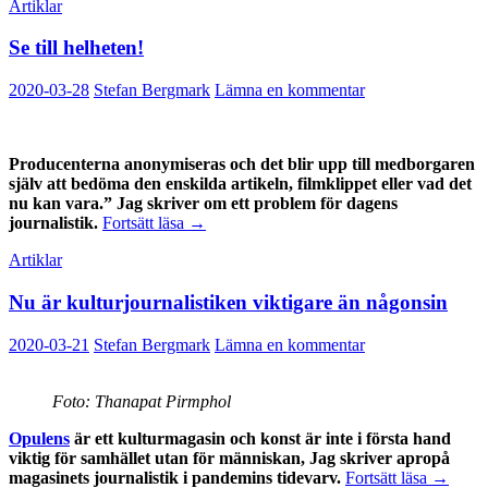
Artiklar
Se till helheten!
2020-03-28
Stefan Bergmark
Lämna en kommentar
Producenterna anonymiseras och det blir upp till medborgaren
själv att bedöma den enskilda artikeln, filmklippet eller vad det
nu kan vara.” Jag skriver om ett problem för dagens
Se
journalistik.
Fortsätt läsa
→
till
Artiklar
helheten!
Nu är kulturjournalistiken viktigare än någonsin
2020-03-21
Stefan Bergmark
Lämna en kommentar
Foto: Thanapat Pirmphol
Opulens
är ett kulturmagasin och konst är inte i första hand
viktig för samhället utan för människan, Jag skriver apropå
Nu
magasinets journalistik i pandemins tidevarv.
Fortsätt läsa
→