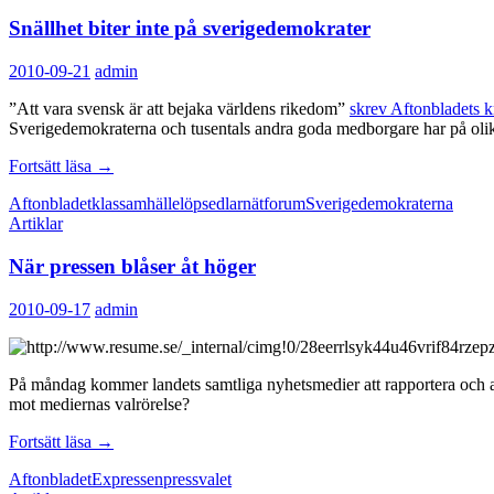
Snällhet biter inte på sverigedemokrater
2010-09-21
admin
”Att vara svensk är att bejaka världens rikedom”
skrev Aftonbladets k
Sverigedemokraterna och tusentals andra goda medborgare har på olika
Snällhet
Fortsätt läsa
→
biter
Aftonbladet
klassamhälle
löpsedlar
nätforum
Sverigedemokraterna
inte
Artiklar
på
sverigedemokrater
När pressen blåser åt höger
2010-09-17
admin
På måndag kommer landets samtliga nyhetsmedier att rapportera och analy
mot mediernas valrörelse?
När
Fortsätt läsa
→
pressen
Aftonbladet
Expressen
press
valet
blåser