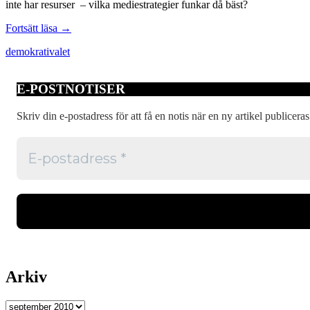
inte har resurser – vilka mediestrategier funkar då bäst?
Demokratiunderskott
Fortsätt läsa
→
göder
demokrati
valet
valspektakel
E-POSTNOTISER
Skriv din e-postadress för att få en notis när en ny artikel publiceras
Arkiv
Arkiv