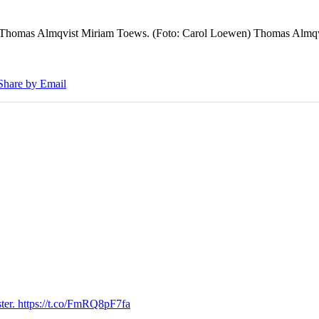
7 Thomas Almqvist Miriam Toews. (Foto: Carol Loewen) Thomas Almqvi
Share by Email
ter. https://t.co/FmRQ8pF7fa