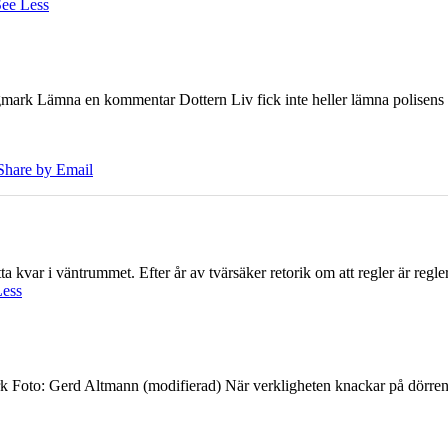
ee Less
ark Lämna en kommentar Dottern Liv fick inte heller lämna polisens om
Share by Email
 kvar i väntrummet. Efter år av tvärsäker retorik om att regler är regler 
Less
k Foto: Gerd Altmann (modifierad) När verkligheten knackar på dörren br