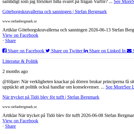
samtidigt som jag försöker hitta svaret på frågan Varför?
...
See More
S
Göteborgskravallerna och sanningen | Stefan Bergmark
www.stefanbergmark.se
Artiklar Göteborgskravallerna och sanningen 2026-06-13 Stefan Bergm
View on Facebook
·
Share
Share on Facebook
Share on Twitter
Share on Linked In
Litteratur & Politik
2 months ago
@följare: När verkligheten knackar på dörren brukar principerna få sitta
upptäckt att politik också handlar om konsekvenser.
...
See More
See 
När trycket på Tidö blev för tufft | Stefan Bergmark
www.stefanbergmark.se
Artiklar När trycket på Tidö blev för tufft 2026-06-08 Stefan Bergmar
View on Facebook
·
Share