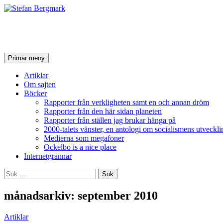
Stefan Bergmark
Sök
Hoppa
Primär meny
till
innehåll
Artiklar
Om sajten
Böcker
Rapporter från verkligheten samt en och annan dröm
Rapporter från den här sidan planeten
Rapporter från ställen jag brukar hänga på
2000-talets vänster, en antologi om socialismens utveckli
Medierna som megafoner
Ockelbo is a nice place
Internetgrannar
Sök
efter:
månadsarkiv: september 2010
Artiklar