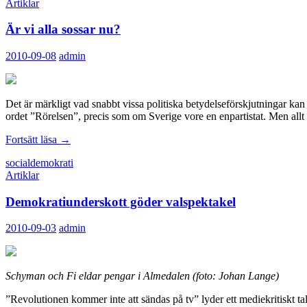
Artiklar
åt
höger
Är vi alla sossar nu?
2010-09-08
admin
Det är märkligt vad snabbt vissa politiska betydelseförskjutningar kan 
ordet ”Rörelsen”, precis som om Sverige vore en enpartistat. Men allt d
Är
Fortsätt läsa
→
vi
socialdemokrati
alla
Artiklar
sossar
nu?
Demokratiunderskott göder valspektakel
2010-09-03
admin
Schyman och Fi eldar pengar i Almedalen (foto: Johan Lange)
”Revolutionen kommer inte att sändas på tv” lyder ett mediekritiskt t