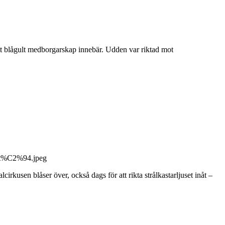
tt blågult medborgarskap innebär. Udden var riktad mot
rkusen blåser över, också dags för att rikta strålkastarljuset inåt –