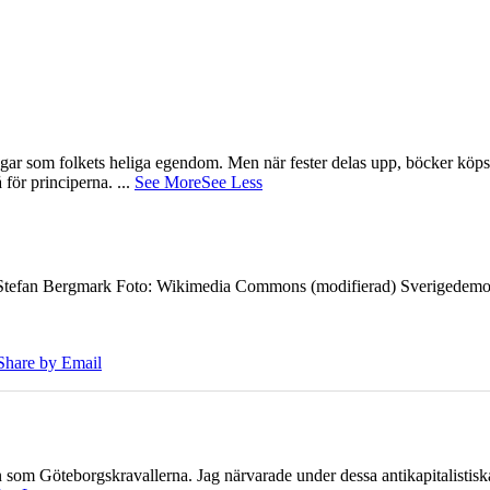
gar som folkets heliga egendom. Men när fester delas upp, böcker köps 
å för principerna.
...
See More
See Less
7 Stefan Bergmark Foto: Wikimedia Commons (modifierad) Sverigedemokra
Share by Email
ien som Göteborgskravallerna. Jag närvarade under dessa antikapitalistis