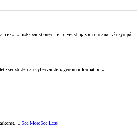
n och ekonomiska sanktioner – en utveckling som utmanar vår syn på
et sker striderna i cybervärlden, genom information...
tarkonst.
...
See More
See Less