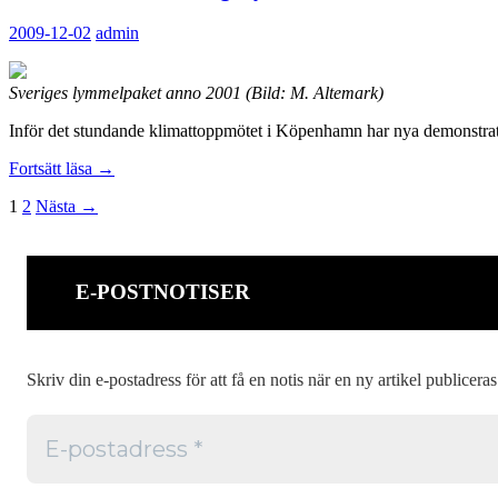
2009-12-02
admin
Sveriges lymmelpaket anno 2001 (Bild: M. Altemark)
Inför det stundande klimattoppmötet i Köpenhamn har nya demonstrati
Hårdare
Fortsätt läsa
→
tider
Inläggsnavigering
1
2
Nästa →
för
fredliga
lymmlar
E-POSTNOTISER
Skriv din e-postadress för att få en notis när en ny artikel publiceras