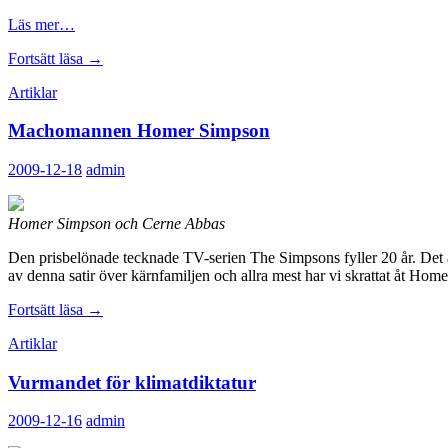
Läs mer…
Kyrkan
Fortsätt läsa
→
bortom
Artiklar
Gud
Machomannen Homer Simpson
2009-12-18
admin
Homer Simpson och Cerne Abbas
Den prisbelönade tecknade TV-serien The Simpsons fyller 20 år. Det är
av denna satir över kärnfamiljen och allra mest har vi skrattat åt Hom
Machomannen
Fortsätt läsa
→
Homer
Artiklar
Simpson
Vurmandet för klimatdiktatur
2009-12-16
admin