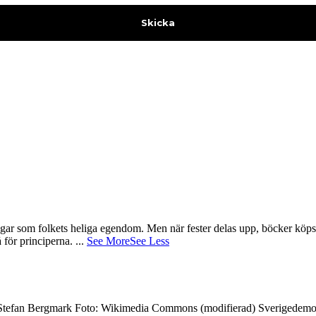
gar som folkets heliga egendom. Men när fester delas upp, böcker köps 
å för principerna.
...
See More
See Less
7 Stefan Bergmark Foto: Wikimedia Commons (modifierad) Sverigedemokra