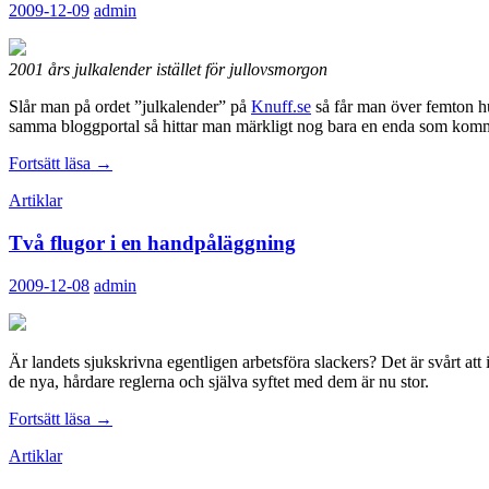
2009-12-09
admin
2001 års julkalender istället för jullovsmorgon
Slår man på ordet ”julkalender” på
Knuff.se
så får man över femton hu
samma bloggportal så hittar man märkligt nog bara en enda som kommen
Barns
Fortsätt läsa
→
ointresse
Artiklar
av
TV-
Två flugor i en handpåläggning
traditionerna
2009-12-08
admin
Är landets sjukskrivna egentligen arbetsföra slackers? Det är svårt att i
de nya, hårdare reglerna och själva syftet med dem är nu stor.
Två
Fortsätt läsa
→
flugor
Artiklar
i
en