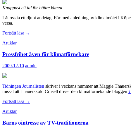
Knappast ett tal för bättre klimat
Låt oss ta ett djupt andetag. För med anledning av klimatmötet i Köp
versa.
Vurmandet
Fortsätt läsa
→
för
Artiklar
klimatdiktatur
Pressfrihet även för klimatförnekare
2009-12-10
admin
Tidningen Journalisten
skriver i veckans nummer att Maggie Thauerskö
missat att Thauersköld Crusell driver den klimatförnekande bloggen
T
Pressfrihet
Fortsätt läsa
→
även
Artiklar
för
klimatförnekare
Barns ointresse av TV-traditionerna