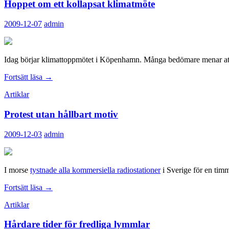
Hoppet om ett kollapsat klimatmöte
handpåläggning
2009-12-07
admin
Idag börjar klimattoppmötet i Köpenhamn. Många bedömare menar att det
Hoppet
Fortsätt läsa
→
om
Artiklar
ett
kollapsat
Protest utan hållbart motiv
klimatmöte
2009-12-03
admin
I morse
tystnade alla kommersiella radiostationer
i Sverige för en timme
Protest
Fortsätt läsa
→
utan
Artiklar
hållbart
motiv
Hårdare tider för fredliga lymmlar