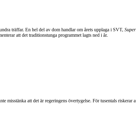
ndra träffar. En hel del av dom handlar om årets upplaga i SVT,
Superh
terar att det traditionstunga programmet lagts ned i år.
nte misstänka att det är regeringens övertygelse. För tusentals riskerar at