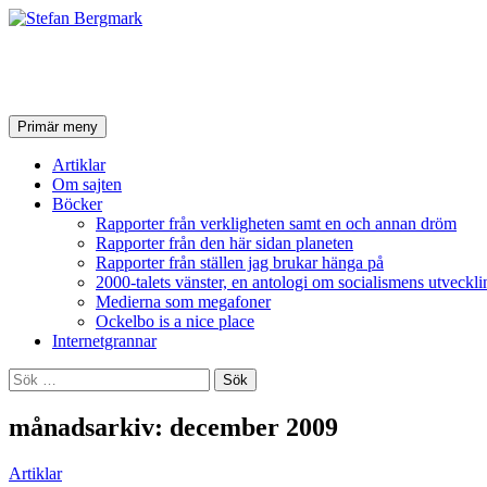
Stefan Bergmark
Sök
Hoppa
Primär meny
till
innehåll
Artiklar
Om sajten
Böcker
Rapporter från verkligheten samt en och annan dröm
Rapporter från den här sidan planeten
Rapporter från ställen jag brukar hänga på
2000-talets vänster, en antologi om socialismens utveckli
Medierna som megafoner
Ockelbo is a nice place
Internetgrannar
Sök
efter:
månadsarkiv: december 2009
Artiklar