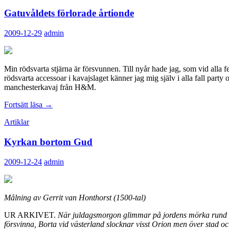
Gatuvåldets förlorade årtionde
2009-12-29
admin
Min rödsvarta stjärna är försvunnen. Till nyår hade jag, som vid alla f
rödsvarta accessoar i kavajslaget känner jag mig själv i alla fall part
manchesterkavaj från H&M.
Gatuvåldets
Fortsätt läsa
→
förlorade
Artiklar
årtionde
Kyrkan bortom Gud
2009-12-24
admin
Målning av Gerrit van Honthorst (1500-tal)
UR ARKIVET.
När juldagsmorgon glimmar på jordens mörka rund och 
försvinna, Borta vid västerland slocknar visst Orion men över stad o