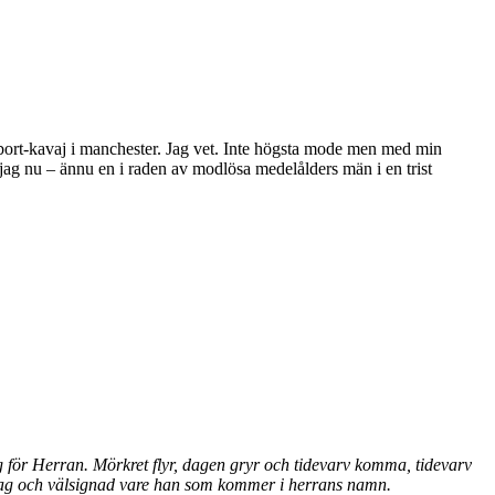
gå-bort-kavaj i manchester. Jag vet. Inte högsta mode men med min
r jag nu – ännu en i raden av modlösa medelålders män i en trist
g för Herran. Mörkret flyr, dagen gryr och tidevarv komma, tidevarv
na dag och välsignad vare han som kommer i herrans namn.