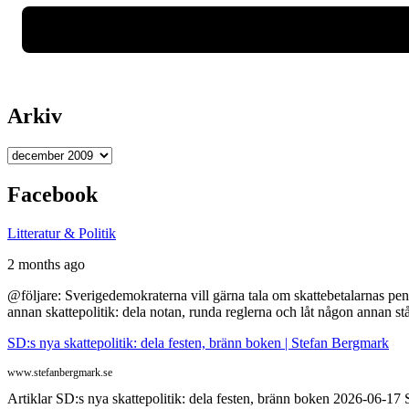
Arkiv
Arkiv
Facebook
Litteratur & Politik
2 months ago
@följare: Sverigedemokraterna vill gärna tala om skattebetalarnas pen
annan skattepolitik: dela notan, runda reglerna och låt någon annan st
SD:s nya skattepolitik: dela festen, bränn boken | Stefan Bergmark
www.stefanbergmark.se
Artiklar SD:s nya skattepolitik: dela festen, bränn boken 2026-06-1