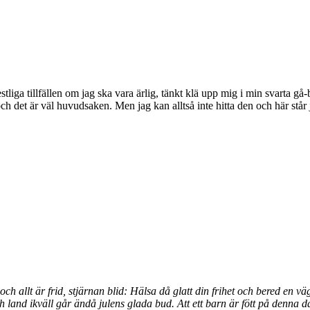
estliga tillfällen om jag ska vara ärlig, tänkt klä upp mig i min svarta 
y och det är väl huvudsaken. Men jag kan alltså inte hitta den och här stå
allt är frid, stjärnan blid: Hälsa då glatt din frihet och bered en vä
ch land ikväll går ändå julens glada bud. Att ett barn är fött på den