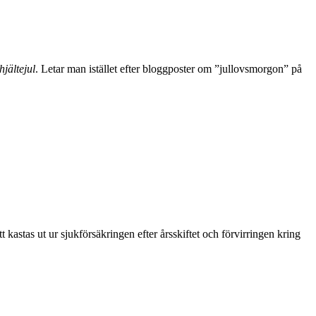
jältejul
. Letar man istället efter bloggposter om ”jullovsmorgon” på
t kastas ut ur sjukförsäkringen efter årsskiftet och förvirringen kring