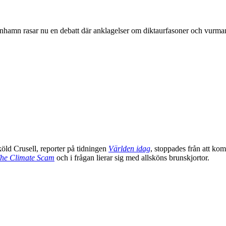
enhamn rasar nu en debatt där anklagelser om diktaurfasoner och vurman
ld Crusell, reporter på tidningen
Världen idag
, stoppades från att k
he Climate Scam
och i frågan lierar sig med allsköns brunskjortor.