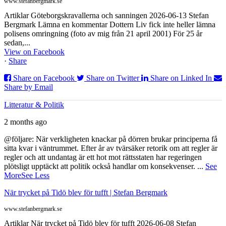
www.stefanbergmark.se
Artiklar Göteborgskravallerna och sanningen 2026-06-13 Stefan
Bergmark Lämna en kommentar Dottern Liv fick inte heller lämna
polisens omringning (foto av mig från 21 april 2001) För 25 år
sedan,...
View on Facebook
·
Share
Share on Facebook
Share on Twitter
Share on Linked In
Share by Email
Litteratur & Politik
2 months ago
@följare: När verkligheten knackar på dörren brukar principerna få
sitta kvar i väntrummet. Efter år av tvärsäker retorik om att regler är
regler och att undantag är ett hot mot rättsstaten har regeringen
plötsligt upptäckt att politik också handlar om konsekvenser.
...
See
More
See Less
När trycket på Tidö blev för tufft | Stefan Bergmark
www.stefanbergmark.se
Artiklar När trycket på Tidö blev för tufft 2026-06-08 Stefan