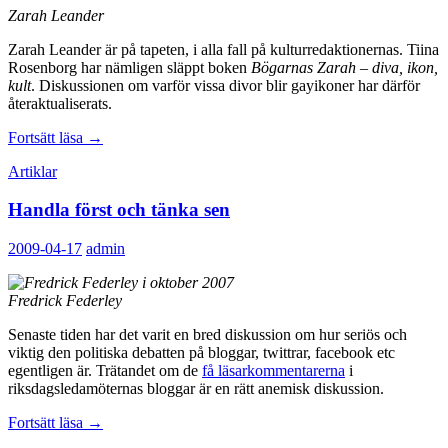
Zarah Leander
Zarah Leander är på tapeten, i alla fall på kulturredaktionernas. Tiina
Rosenborg har nämligen släppt boken
Bögarnas Zarah – diva, ikon,
kult
. Diskussionen om varför vissa divor blir gayikoner har därför
återaktualiserats.
Zarah
Fortsätt läsa
→
mer
Artiklar
än
bara
Handla först och tänka sen
glamour
2009-04-17
admin
Fredrick Federley
Senaste tiden har det varit en bred diskussion om hur seriös och
viktig den politiska debatten på bloggar, twittrar, facebook etc
egentligen är. Trätandet om de
få läsarkommentarerna
i
riksdagsledamöternas bloggar är en rätt anemisk diskussion.
Handla
Fortsätt läsa
→
först