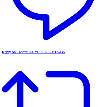
Reply on Twitter 2063977102521565436