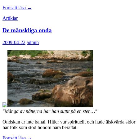
Farväl
Fortsätt läsa
→
till
Artiklar
socialismen
De mänskliga onda
2009-04-22
admin
"Många av nätterna har han suttit på en sten…"
Ondskan är inte banal. Hitler var spirituellt och hade älskvärda sidor
har folk som stod honom nära berättat.
De
Fortsätt läsa
→