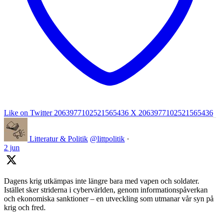
Like on Twitter 2063977102521565436
X
2063977102521565436
Litteratur & Politik
@littpolitik
·
2 jun
Dagens krig utkämpas inte längre bara med vapen och soldater.
Istället sker striderna i cybervärlden, genom informationspåverkan
och ekonomiska sanktioner – en utveckling som utmanar vår syn på
krig och fred.