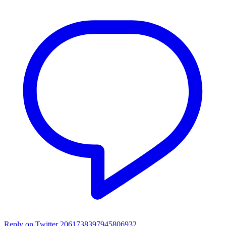
Reply on Twitter 2061738397945806932