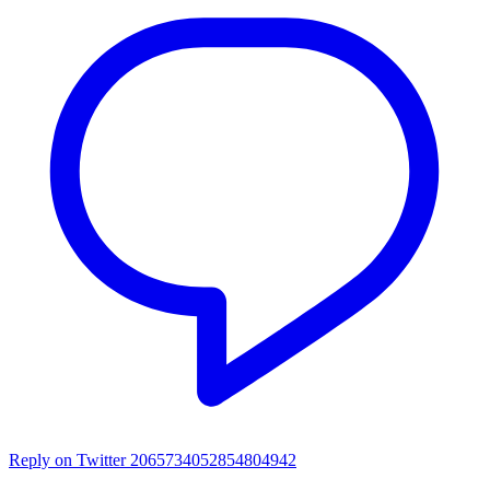
Reply on Twitter 2065734052854804942