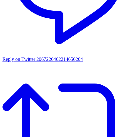
Reply on Twitter 2067226462214656204