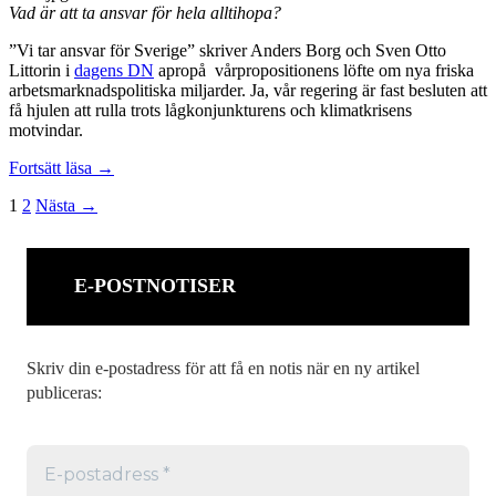
Vad är att ta ansvar för hela alltihopa?
”Vi tar ansvar för Sverige” skriver Anders Borg och Sven Otto
Littorin i
dagens DN
apropå vårpropositionens löfte om nya friska
arbetsmarknadspolitiska miljarder. Ja, vår regering är fast besluten att
få hjulen att rulla trots lågkonjunkturens och klimatkrisens
motvindar.
Om
Fortsätt läsa
→
samhällsansvar
Inläggsnavigering
1
2
Nästa →
E-POSTNOTISER
Skriv din e-postadress för att få en notis när en ny artikel
publiceras: