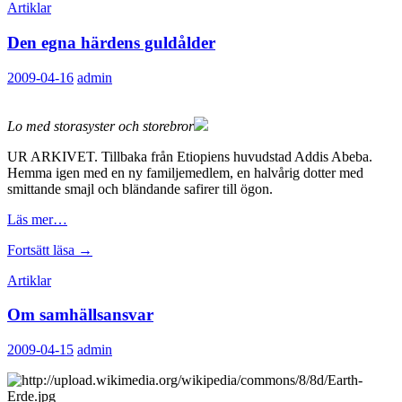
Artiklar
och
tänka
Den egna härdens guldålder
sen
2009-04-16
admin
Lo med storasyster och storebror
UR ARKIVET. Tillbaka från Etiopiens huvudstad Addis Abeba.
Hemma igen med en ny familjemedlem, en halvårig dotter med
smittande smajl och bländande safirer till ögon.
Läs mer…
Den
Fortsätt läsa
→
egna
Artiklar
härdens
guldålder
Om samhällsansvar
2009-04-15
admin