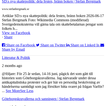
SD:s nya skattepolitik: dela festen, bränn boken | Stefan Bergmark
www.stefanbergmark.se
Artiklar SD:s nya skattepolitik: dela festen, bränn boken 2026-06-17
Stefan Bergmark Foto: Wikimedia Commons (modifierad)
Sverigedemokraterna vill gärna tala om skattebetalarnas pengar som
folkets h...
View on Facebook
·
Share
Share on Facebook
Share on Twitter
Share on Linked In
Share by Email
Litteratur & Politik
2 months ago
@följare: För 25 år sedan, 14-16 juni, pågick det som gått till
historien som Göteborgskravallerna. Jag närvarade under dessa
antikapitalistiska protester och ger här en personlig beskrivning av
händelserna samtidigt som jag försöker hitta svaret på frågan Varför?
...
See More
See Less
Göteborgskravallerna och sanningen | Stefan Bergmark