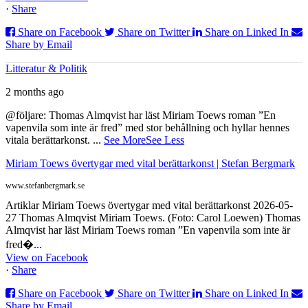
·
Share
Share on Facebook
Share on Twitter
Share on Linked In
Share by Email
Litteratur & Politik
2 months ago
@följare: Thomas Almqvist har läst Miriam Toews roman ”En
vapenvila som inte är fred” med stor behållning och hyllar hennes
vitala berättarkonst.
...
See More
See Less
Miriam Toews övertygar med vital berättarkonst | Stefan Bergmark
www.stefanbergmark.se
Artiklar Miriam Toews övertygar med vital berättarkonst 2026-05-
27 Thomas Almqvist Miriam Toews. (Foto: Carol Loewen) Thomas
Almqvist har läst Miriam Toews roman ”En vapenvila som inte är
fred�...
View on Facebook
·
Share
Share on Facebook
Share on Twitter
Share on Linked In
Share by Email