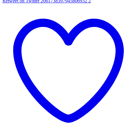
Retweet on Twitter 2061738397945806932
2