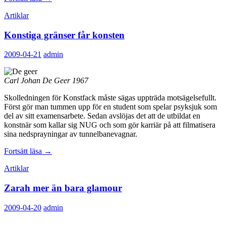
mänskliga
Artiklar
onda
Konstiga gränser får konsten
2009-04-21
admin
Carl Johan De Geer 1967
Skolledningen för Konstfack måste sägas uppträda motsägelsefullt.
Först gör man tummen upp för en student som spelar psyksjuk som
del av sitt examensarbete. Sedan avslöjas det att de utbildat en
konstnär som kallar sig NUG och som gör karriär på att filmatisera
sina nedsprayningar av tunnelbanevagnar.
Konstiga
Fortsätt läsa
→
gränser
Artiklar
får
konsten
Zarah mer än bara glamour
2009-04-20
admin