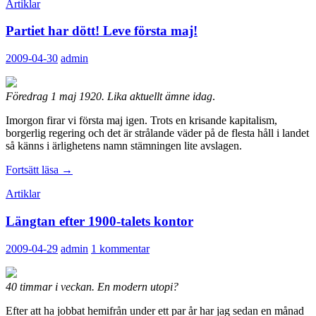
Artiklar
Partiet har dött! Leve första maj!
2009-04-30
admin
Föredrag 1 maj 1920. Lika aktuellt ämne idag
.
Imorgon firar vi första maj igen. Trots en krisande kapitalism,
borgerlig regering och det är strålande väder på de flesta håll i landet
så känns i ärlighetens namn stämningen lite avslagen.
Partiet
Fortsätt läsa
→
har
Artiklar
dött!
Leve
Längtan efter 1900-talets kontor
första
maj!
2009-04-29
admin
1 kommentar
40 timmar i veckan. En modern utopi?
Efter att ha jobbat hemifrån under ett par år har jag sedan en månad