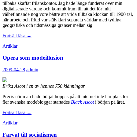
tillbaka skaffat frilanskontor. Jag hade länge funderat över min
digitaliserade vardag och kommit fram till att det för mitt
välbefinnande nog vore bättre att vrida tillbaka klockan till 1900-tal,
när arbete och fritid var självklart separata världar med tydliga
geografiska och tidsmässiga gränser mellan sig.
Längtan
Fortsätt läsa
→
efter
Artiklar
1900-
talets
Opera som modeillusion
kontor
2009-04-28
admin
Erika Ascot i en av hennes 750 klänningar
Precis när man hade börjat hoppas på att internet inte har plats för
fler svenska modebloggar startades
Black Ascot
i början på året.
Opera
Fortsätt läsa
→
som
Artiklar
modeillusion
Farväl till socialismen