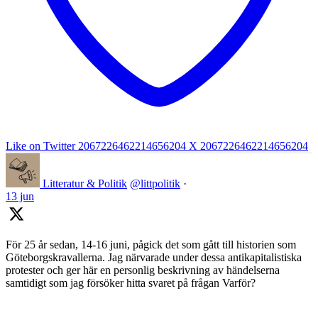
Like on Twitter 2067226462214656204
X
2067226462214656204
Litteratur & Politik
@littpolitik
·
13 jun
För 25 år sedan, 14-16 juni, pågick det som gått till historien som
Göteborgskravallerna. Jag närvarade under dessa antikapitalistiska
protester och ger här en personlig beskrivning av händelserna
samtidigt som jag försöker hitta svaret på frågan Varför?