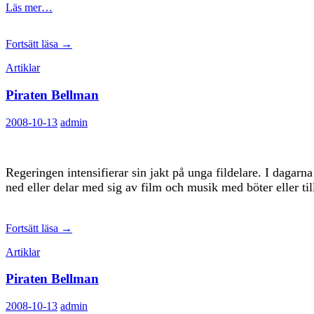
Läs mer…
Barnslig
Fortsätt läsa
→
rättvisa
Artiklar
Piraten Bellman
2008-10-13
admin
Regeringen intensifierar sin jakt på unga fildelare. I dagar
ned eller delar med sig av film och musik med böter eller til
Piraten
Fortsätt läsa
→
Bellman
Artiklar
Piraten Bellman
2008-10-13
admin