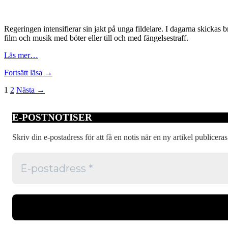
Regeringen intensifierar sin jakt på unga fildelare. I dagarna skickas
film och musik med böter eller till och med fängelsestraff.
Läs mer…
Piraten
Fortsätt läsa
→
Bellman
Inläggsnavigering
1
2
Nästa →
E-POSTNOTISER
Skriv din e-postadress för att få en notis när en ny artikel publiceras