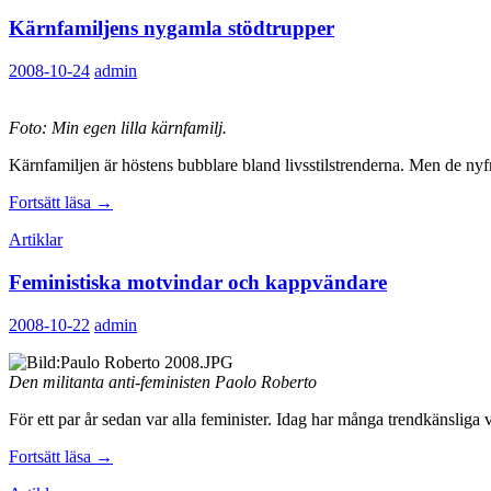
Kärnfamiljens nygamla stödtrupper
2008-10-24
admin
Foto: Min egen lilla kärnfamilj.
Kärnfamiljen är höstens bubblare bland livsstilstrenderna. Men de nyfr
Kärnfamiljens
Fortsätt läsa
→
nygamla
Artiklar
stödtrupper
Feministiska motvindar och kappvändare
2008-10-22
admin
Den militanta anti-feministen Paolo Roberto
För ett par år sedan var alla feminister. Idag har många trendkänsliga 
Feministiska
Fortsätt läsa
→
motvindar