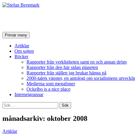
Stefan Bergmark
Sök
Hoppa
Primär meny
till
innehåll
Artiklar
Om sajten
Böcker
Rapporter från verkligheten samt en och annan dröm
Rapporter från den här sidan planeten
Rapporter från ställen jag brukar hänga på
2000-talets vänster, en antologi om socialismens utveckli
Medierna som megafoner
Ockelbo is a nice place
Internetgrannar
Sök
efter:
månadsarkiv: oktober 2008
Artiklar