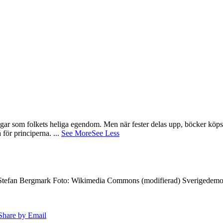
gar som folkets heliga egendom. Men när fester delas upp, böcker köps 
å för principerna.
...
See More
See Less
7 Stefan Bergmark Foto: Wikimedia Commons (modifierad) Sverigedemokra
Share by Email