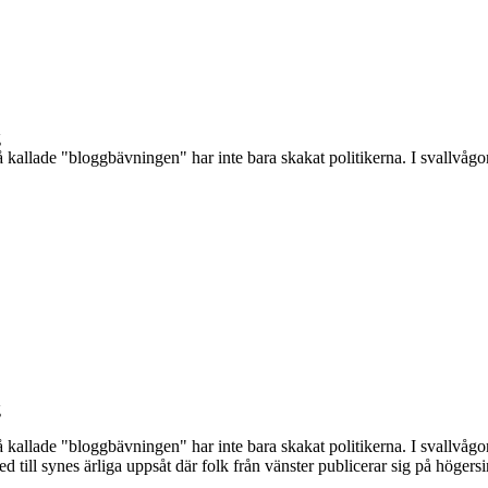
kallade "bloggbävningen" har inte bara skakat politikerna. I svallvågor
kallade "bloggbävningen" har inte bara skakat politikerna. I svallvågor
d till synes ärliga uppsåt där folk från vänster publicerar sig på höger