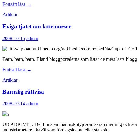
Gränslösa
Fortsätt läsa
→
bloggar
Artiklar
Eviga tjatet om lattemorsor
2008-10-15
admin
Barn, barn, barn. Bland bloggportalerna som listar de mest lästa blog
Eviga
Fortsätt läsa
→
tjatet
Artiklar
om
lattemorsor
Barnslig rättvisa
2008-10-14
admin
UR ARKIVET. Det finns en människotyp som skrämmer mig och som finns
industriarbetare likaväl som företagsledare eller statsråd.