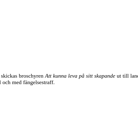
na skickas broschyren
Att kunna leva på sitt skapande
ut till l
l och med fängelsestraff.