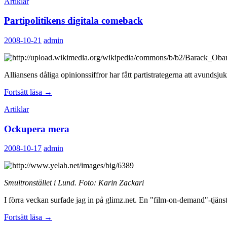
Artiklar
och
kappvändare
Partipolitikens digitala comeback
2008-10-21
admin
Alliansens dåliga opinionssiffror har fått partistrategerna att avunds
Partipolitikens
Fortsätt läsa
→
digitala
Artiklar
comeback
Ockupera mera
2008-10-17
admin
Smultronstället i Lund. Foto: Karin Zackari
I förra veckan surfade jag in på glimz.net. En "film-on-demand"-tjäns
Ockupera
Fortsätt läsa
→
mera