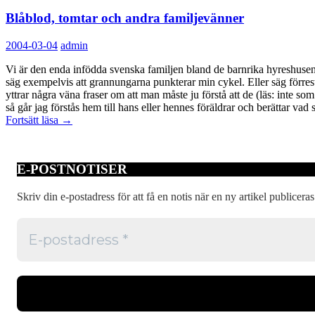
Blåblod, tomtar och andra familjevänner
2004-03-04
admin
Vi är den enda infödda svenska familjen bland de barnrika hyreshusen p
säg exempelvis att grannungarna punkterar min cykel. Eller säg förrest
yttrar några väna fraser om att man måste ju förstå att de (läs: inte s
så går jag förstås hem till hans eller hennes föräldrar och berättar vad
Blåblod,
Fortsätt läsa
→
tomtar
och
andra
E-POSTNOTISER
familjevänner
Skriv din e-postadress för att få en notis när en ny artikel publiceras