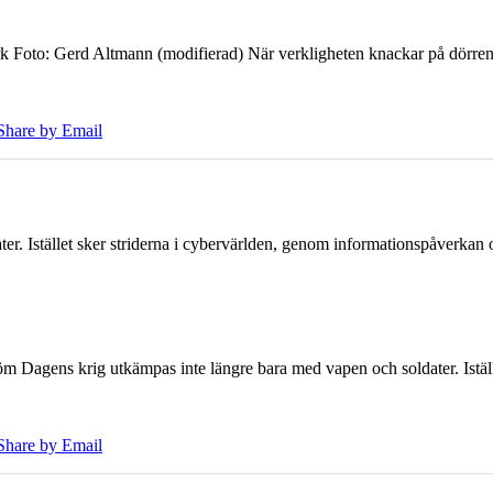
k Foto: Gerd Altmann (modifierad) När verkligheten knackar på dörren br
Share by Email
er. Istället sker striderna i cybervärlden, genom informationspåverka
öm Dagens krig utkämpas inte längre bara med vapen och soldater. Iställ
Share by Email