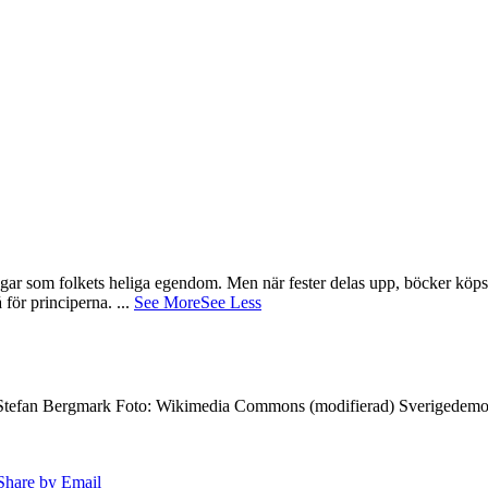
gar som folkets heliga egendom. Men när fester delas upp, böcker köps 
å för principerna.
...
See More
See Less
7 Stefan Bergmark Foto: Wikimedia Commons (modifierad) Sverigedemokra
Share by Email