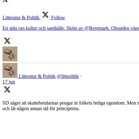
Litteratur & Politik
Follow
En sida om kultur och samhälle. Sköts av @Bergmark. Obunden väns
Litteratur & Politik
@littpolitik
·
17 jun
SD säger att skattebetalarnas pengar är folkets heliga egendom. Men nä
och låt någon annan stå för principerna.