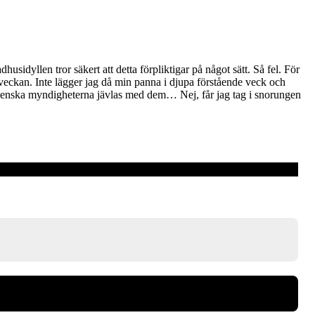
idyllen tror säkert att detta förpliktigar på något sätt. Så fel. För
 veckan. Inte lägger jag då min panna i djupa förstående veck och
 de svenska myndigheterna jävlas med dem… Nej, får jag tag i snorungen