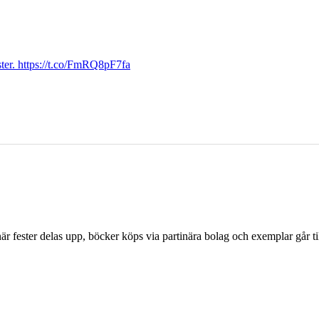
ter. https://t.co/FmRQ8pF7fa
r fester delas upp, böcker köps via partinära bolag och exemplar går til