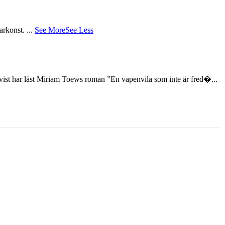
tarkonst.
...
See More
See Less
st har läst Miriam Toews roman ”En vapenvila som inte är fred�...