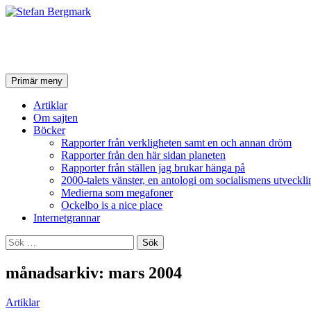
Stefan Bergmark
Sök
Hoppa
Primär meny
till
innehåll
Artiklar
Om sajten
Böcker
Rapporter från verkligheten samt en och annan dröm
Rapporter från den här sidan planeten
Rapporter från ställen jag brukar hänga på
2000-talets vänster, en antologi om socialismens utveckli
Medierna som megafoner
Ockelbo is a nice place
Internetgrannar
Sök
efter:
månadsarkiv: mars 2004
Artiklar