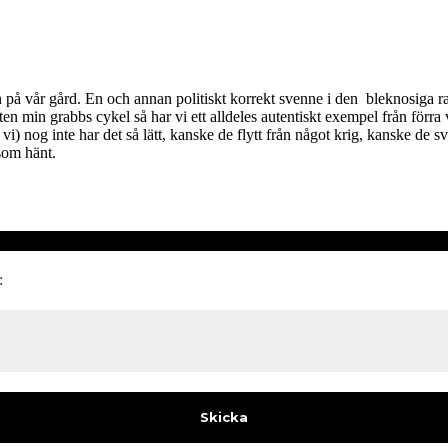
å vår gård. En och annan politiskt korrekt svenne i den bleknosiga radhus
en min grabbs cykel så har vi ett alldeles autentiskt exempel från förra
om vi) nog inte har det så lätt, kanske de flytt från något krig, kanske
 som hänt.
: