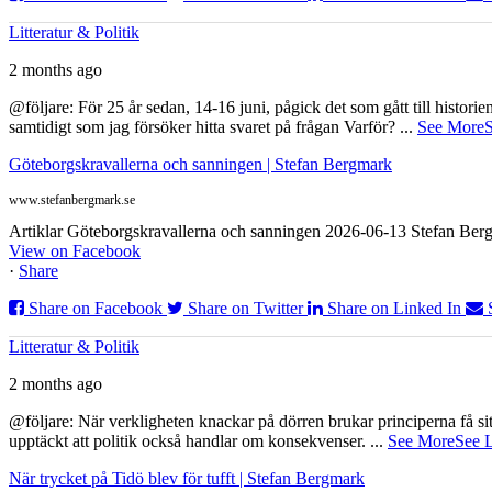
Litteratur & Politik
2 months ago
@följare: För 25 år sedan, 14-16 juni, pågick det som gått till histor
samtidigt som jag försöker hitta svaret på frågan Varför?
...
See More
S
Göteborgskravallerna och sanningen | Stefan Bergmark
www.stefanbergmark.se
Artiklar Göteborgskravallerna och sanningen 2026-06-13 Stefan Bergm
View on Facebook
·
Share
Share on Facebook
Share on Twitter
Share on Linked In
Litteratur & Politik
2 months ago
@följare: När verkligheten knackar på dörren brukar principerna få sitta
upptäckt att politik också handlar om konsekvenser.
...
See More
See 
När trycket på Tidö blev för tufft | Stefan Bergmark