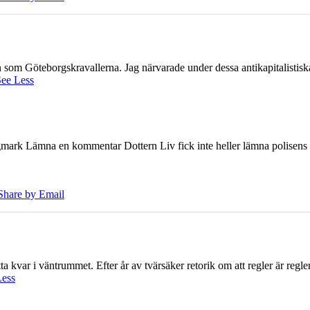
ien som Göteborgskravallerna. Jag närvarade under dessa antikapitalistis
ee Less
ark Lämna en kommentar Dottern Liv fick inte heller lämna polisens om
Share by Email
 kvar i väntrummet. Efter år av tvärsäker retorik om att regler är regler 
Less